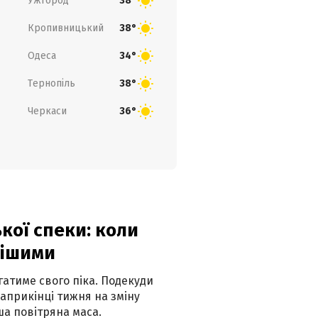
Ужгород
38°
Кропивницький
38°
Одеса
34°
Тернопіль
38°
Черкаси
36°
кої спеки: коли
нішими
атиме свого піка. Подекуди
наприкінці тижня на зміну
а повітряна маса.