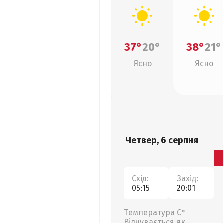
37°
20°
38°
21°
Ясно
Ясно
Четвер, 6 серпня
Схід:
Захід:
05:15
20:01
Температура С°
Відчувається як