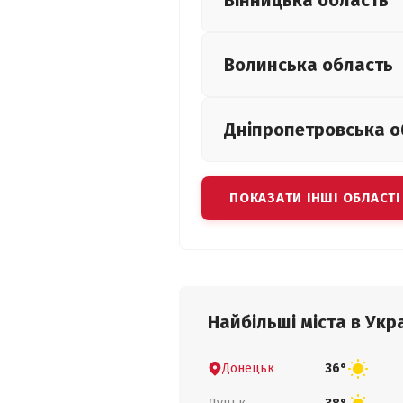
Вінницька
область
Волинська
область
Дніпропетровська
о
ПОКАЗАТИ ІНШІ ОБЛАСТІ
Найбільші міста в Укра
Донецьк
36°