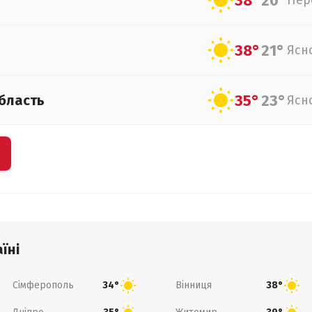
38°
20°
Пер
38°
21°
Ясн
35°
23°
бласть
Ясн
їні
Сімферополь
Вінниця
34°
38°