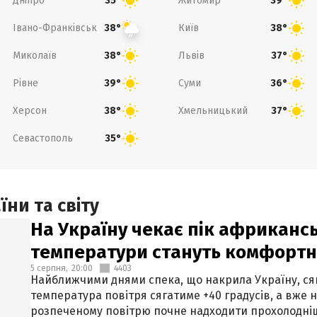
Дніпро
Житомир
35°
39°
Івано-Франківськ
Київ
38°
38°
Миколаїв
Львів
38°
37°
Рівне
Суми
39°
36°
Херсон
Хмельницький
38°
37°
Севастополь
35°
ни та світу
На Україну чекає пік африкансь
температури стануть комфорт
5 серпня,
20:00
4403
Найближчими днями спека, що накрила Україну, сяг
температура повітря сягатиме +40 градусів, а вже 
розпеченому повітрю почне надходити прохолодніш