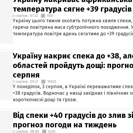
температура сягне +39 градусів
4 серпня,
07:32
900
Україну цього тижня охопить потужна хвиля спеки,
гаряча повітряна маса субтропічного походження. У
температура повітря вдень сягатиме до +39 градусі
Україну накриє спека до +38, ал
областей пройдуть дощі: прогно
серпня
3 серпня,
09:27
10925
У понеділок, 3 серпня, в Україні переважатиме спе
+38 градусів. Водночас у низці західних і північних
короткочасні дощі та грози.
Від спеки +40 градусів до злив 
прогноз погоди на тиждень
3 серпня,
08:00
5436