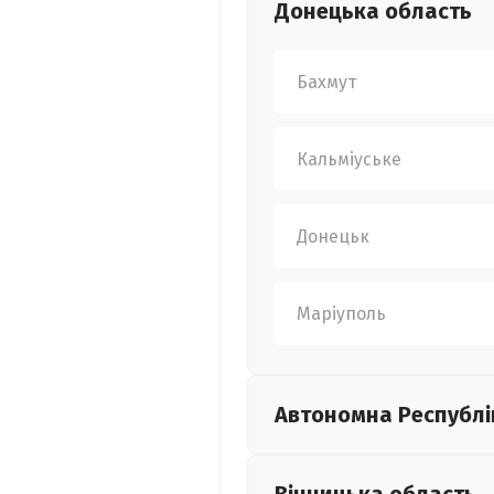
Донецька
область
Бахмут
Кальміуське
Донецьк
Маріуполь
Автономна Республі