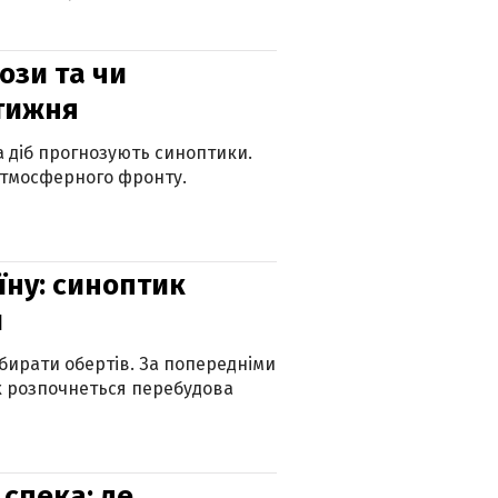
рози та чи
 тижня
ка діб прогнозують синоптики.
атмосферного фронту.
їну: синоптик
и
бирати обертів. За попередніми
х розпочнеться перебудова
спека: де