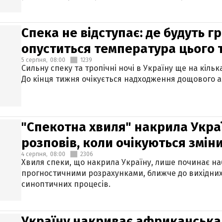
Спека не відступає: де будуть г
опуститься температура цього
5 серпня,
08:00
1239
Сильну спеку та тропічні ночі в Україну ще на кіль
До кінця тижня очікується надходження дощового 
"Спекотна хвиля" накрила Укра
розповів, коли очікуються змін
4 серпня,
08:00
2306
Хвиля спеки, що накрила Україну, лише починає на
прогностичними розрахунками, ближче до вихідни
синоптичних процесів.
Україну накриває африканська 