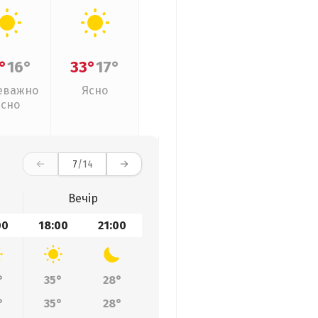
°
16°
33°
17°
еважно
Ясно
ясно
7
/14
Вечір
00
18:00
21:00
°
35°
28°
°
35°
28°