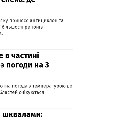
 яку принесе антициклон та
 більшості регіонів
в.
е в частині
з погоди на 3
котна погода з температурою до
 областей очікуються
зі шквалами: