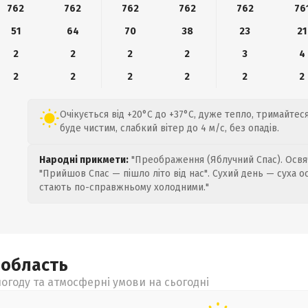
762
762
762
762
762
76
51
64
70
38
23
21
2
2
2
2
3
4
2
2
2
2
2
2
Очікується від +20°C до +37°C, дуже тепло, тримайтеся
буде чистим, слабкий вітер до 4 м/с, без опадів.
Народні прикмети:
"Преображення (Яблучний Спас). Освяч
"Прийшов Спас — пішло літо від нас". Сухий день — суха о
стають по-справжньому холодними."
а
область
огоду та атмосферні умови на сьогодні