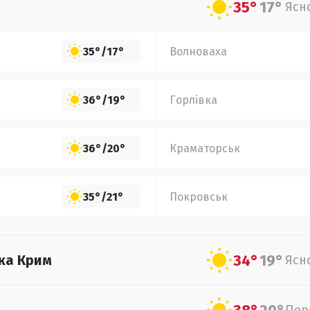
35°
17°
Ясн
35°
/
17°
Волноваха
36°
/
19°
Горлівка
36°
/
20°
Краматорськ
35°
/
21°
Покровськ
34°
19°
ка Крим
Ясн