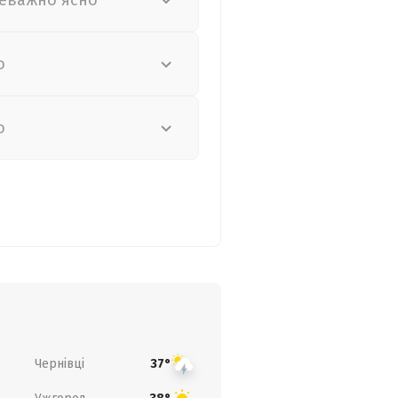
еважно ясно
о
о
Чернівці
37°