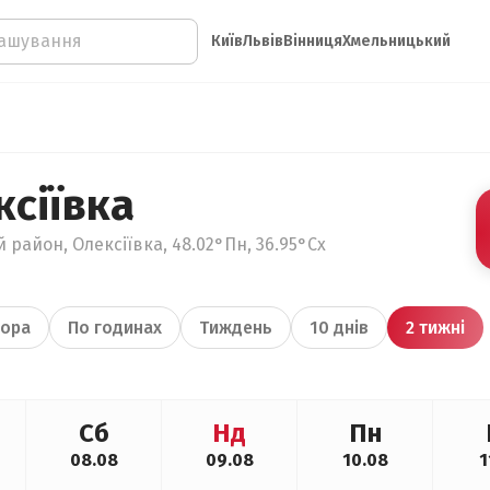
Київ
Львів
Вінниця
Хмельницький
ксіївка
 район, Олексіївка, 48.02°Пн, 36.95°Сх
ора
По годинах
Тиждень
10 днів
2 тижні
Сб
Нд
Пн
08.08
09.08
10.08
1