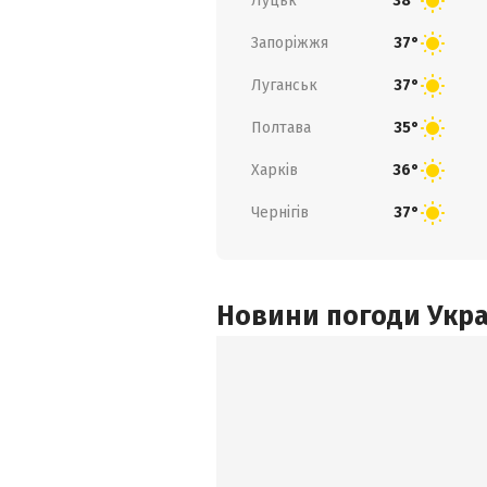
Луцьк
38°
Запоріжжя
37°
Луганськ
37°
Полтава
35°
Харків
36°
Чернігів
37°
Новини погоди Украї