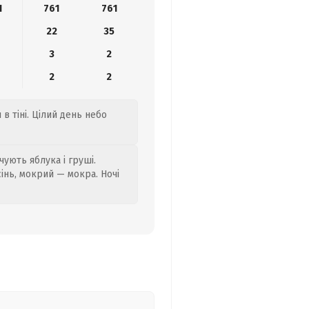
1
761
761
22
35
3
2
2
2
 в тіні. Цілий день небо
ують яблука і груші.
сінь, мокрий — мокра. Ночі