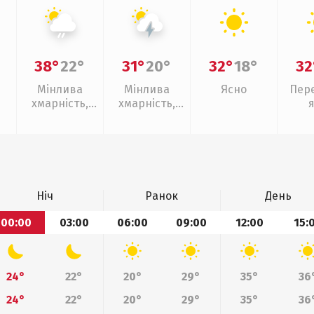
38°
22°
31°
20°
32°
18°
32
Мінлива
Мінлива
Ясно
Пер
хмарність,
хмарність,
слабкий дощ
грози
Ніч
Ранок
День
00:00
03:00
06:00
09:00
12:00
15:
24°
22°
20°
29°
35°
36
24°
22°
20°
29°
35°
36