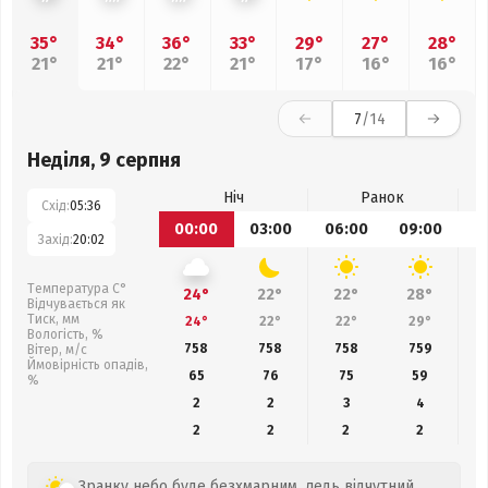
35°
34°
36°
33°
29°
27°
28°
21°
21°
22°
21°
17°
16°
16°
7
/14
Неділя, 9 серпня
Ніч
Ранок
Схід:
05:36
00:00
03:00
06:00
09:00
1
Захід:
20:02
Температура С°
24°
22°
22°
28°
Відчувається як
Тиск, мм
24°
22°
22°
29°
Вологість, %
758
758
758
759
Вітер, м/с
Ймовірність опадів,
65
76
75
59
%
2
2
3
4
2
2
2
2
Зранку небо буде безхмарним, ледь відчутний