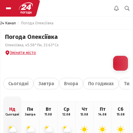
24 Канал
Погода Олексіївка
Погода Олексіївка
Олексіївка, 45.58°Пн, 33.63°Сх
Змінити місто
Сьогодні
Завтра
Вчора
По годинах
Тиж
Нд
Пн
Вт
Ср
Чт
Пт
Сб
Сьогодні
Завтра
11.08
12.08
13.08
14.08
15.08