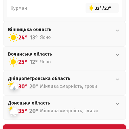
Курман
32°
/
23°
Вінницька
область
24°
13°
Ясно
Волинська
область
25°
12°
Ясно
Дніпропетровська
область
30°
20°
Мінлива хмарність, грози
Донецька
область
35°
20°
Мінлива хмарність, зливи