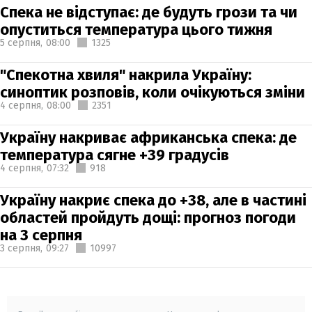
Спека не відступає: де будуть грози та чи
опуститься температура цього тижня
5 серпня,
08:00
1325
"Спекотна хвиля" накрила Україну:
синоптик розповів, коли очікуються зміни
4 серпня,
08:00
2351
Україну накриває африканська спека: де
температура сягне +39 градусів
4 серпня,
07:32
918
Україну накриє спека до +38, але в частині
областей пройдуть дощі: прогноз погоди
на 3 серпня
3 серпня,
09:27
10997