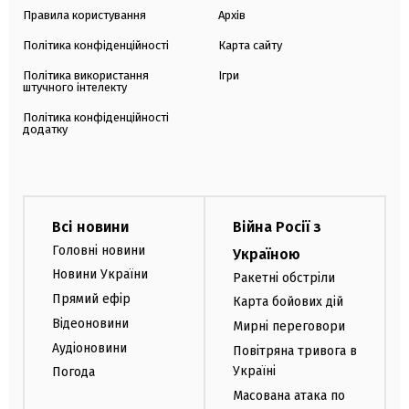
Правила користування
Архів
Політика конфіденційності
Карта сайту
Політика використання
Ігри
штучного інтелекту
Політика конфіденційності
додатку
Всі новини
Війна Росії з
Головні новини
Україною
Новини України
Ракетні обстріли
Прямий ефір
Карта бойових дій
Відеоновини
Мирні переговори
Аудіоновини
Повітряна тривога в
Україні
Погода
Масована атака по