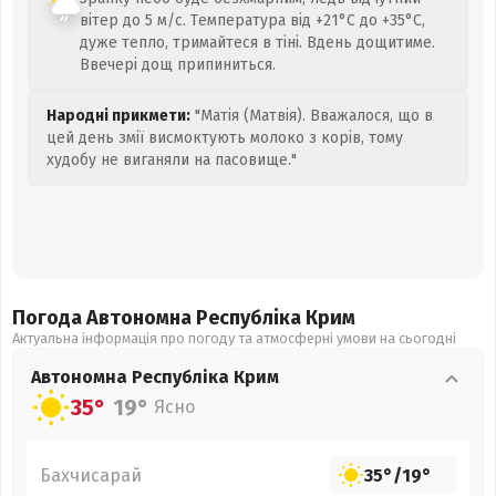
вітер до 5 м/с. Температура від +21°C до +35°C,
дуже тепло, тримайтеся в тіні. Вдень дощитиме.
Ввечері дощ припиниться.
Народні прикмети:
"Матія (Матвія). Вважалося, що в
цей день змії висмоктують молоко з корів, тому
худобу не виганяли на пасовище."
Погода Автономна Республіка Крим
Актуальна інформація про погоду та атмосферні умови на сьогодні
Автономна Республіка Крим
35°
19°
Ясно
Бахчисарай
35°
/
19°