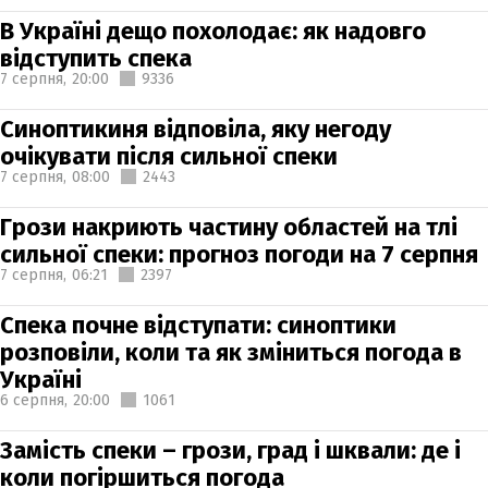
В Україні дещо похолодає: як надовго
відступить спека
7 серпня,
20:00
9336
Синоптикиня відповіла, яку негоду
очікувати після сильної спеки
7 серпня,
08:00
2443
Грози накриють частину областей на тлі
сильної спеки: прогноз погоди на 7 серпня
7 серпня,
06:21
2397
Спека почне відступати: синоптики
розповіли, коли та як зміниться погода в
Україні
6 серпня,
20:00
1061
Замість спеки – грози, град і шквали: де і
коли погіршиться погода