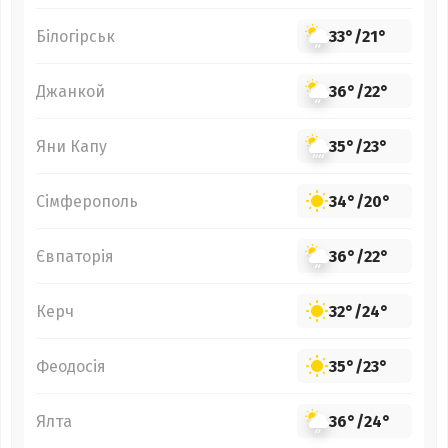
Білогірськ
33°
/
21°
Джанкой
36°
/
22°
Яни Капу
35°
/
23°
Сімферополь
34°
/
20°
Євпаторія
36°
/
22°
Керч
32°
/
24°
Феодосія
35°
/
23°
Ялта
36°
/
24°