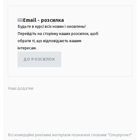
Email - розсилка
Будьте в курсі всіх новин і оновлень!
Перейдіть на сторінку наших розсилок, щоб
обрати ті, що відповідають вашим
інтересам.
ДО РОЗСИЛОК
Наші додатки:
android
apple
smart tv
samsung smart tv
Всі комерційні рекламні матеріали позначені словами "Спецпроєкт"