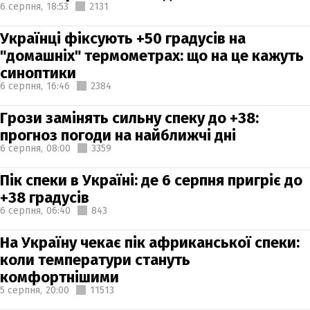
6 серпня,
18:53
2131
Українці фіксують +50 градусів на
"домашніх" термометрах: що на це кажуть
синоптики
6 серпня,
16:46
2384
Грози замінять сильну спеку до +38:
прогноз погоди на найближчі дні
6 серпня,
08:00
3359
Пік спеки в Україні: де 6 серпня пригріє до
+38 градусів
6 серпня,
06:40
843
На Україну чекає пік африканської спеки:
коли температури стануть
комфортнішими
5 серпня,
20:00
11513