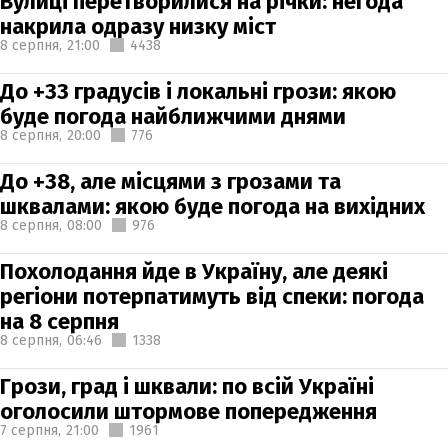
Вулиці перетворилися на річки: негода
накрила одразу низку міст
8 серпня,
21:00
4438
До +33 градусів і локальні грози: якою
буде погода найближчими днями
8 серпня,
20:00
776
До +38, але місцями з грозами та
шквалами: якою буде погода на вихідних
8 серпня,
08:00
976
Похолодання йде в Україну, але деякі
регіони потерпатимуть від спеки: погода
на 8 серпня
8 серпня,
06:46
1338
Грози, град і шквали: по всій Україні
оголосили штормове попередження
7 серпня,
21:00
1961