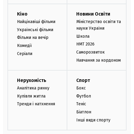
Кіно
Новини Освіти
Найцікавіші фільми
Міністерство освіти та
науки України
Українські фільми
Школа
Фільми на вечір
НМТ 2026
Комедії
Саморозвиток
Серіали
Навчання за кордоном
Нерухомість
Спорт
Аналітика ринку
Бокс
Купівля житла
Футбол
Тренди і натхнення
Теніс
Біатлон
Інші види спорту