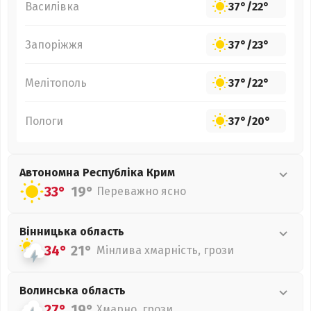
Василівка
37°
/
22°
Запоріжжя
37°
/
23°
Мелітополь
37°
/
22°
Пологи
37°
/
20°
Автономна Республіка Крим
33°
19°
Переважно ясно
Вінницька
область
34°
21°
Мінлива хмарність, грози
Волинська
область
27°
19°
Хмарно, грози