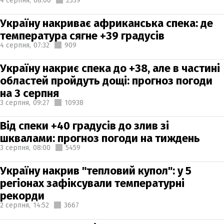
4 серпня,
08:00
2339
Україну накриває африканська спека: де
температура сягне +39 градусів
4 серпня,
07:32
909
Україну накриє спека до +38, але в частині
областей пройдуть дощі: прогноз погоди
на 3 серпня
3 серпня,
09:27
10938
Від спеки +40 градусів до злив зі
шквалами: прогноз погоди на тиждень
3 серпня,
08:00
5459
Україну накрив "тепловий купол": у 5
регіонах зафіксували температурні
рекорди
2 серпня,
14:52
3667