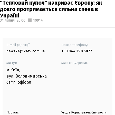
"Тепловий купол" накриває Європу: як
довго протримається сильна спека в
Україні
31 липня,
20:00
10914
E-mail редакції
Номер телефону:
news24@24tv.com.ua
+38 044 390 5077
Ми тут:
Ми в соцмережах:
м.Київ
,
вул. Володимирська
офіс
61/11,
50
Про нас
Угода Користувача Спільноти