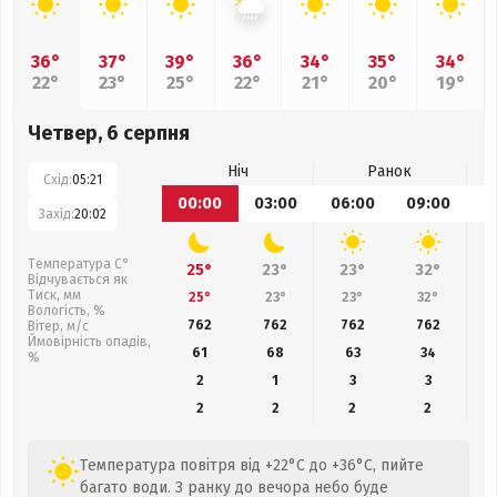
36°
37°
39°
36°
34°
35°
34°
22°
23°
25°
22°
21°
20°
19°
Четвер, 6 серпня
Ніч
Ранок
Схід:
05:21
00:00
03:00
06:00
09:00
1
Захід:
20:02
Температура С°
25°
23°
23°
32°
Відчувається як
Тиск, мм
25°
23°
23°
32°
Вологість, %
762
762
762
762
Вітер, м/с
Ймовірність опадів,
61
68
63
34
%
2
1
3
3
2
2
2
2
Температура повітря від +22°C до +36°C, пийте
багато води. З ранку до вечора небо буде