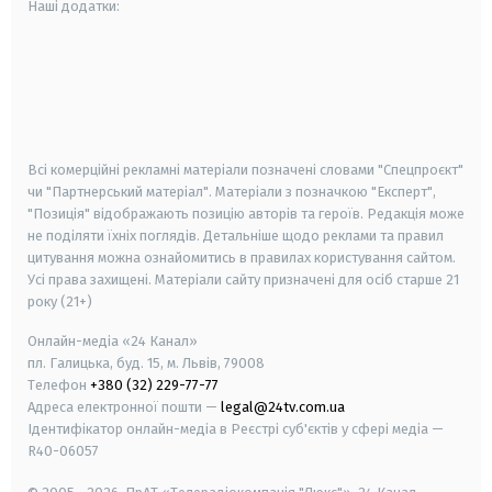
Наші додатки:
android
apple
smart tv
samsung smart tv
Всі комерційні рекламні матеріали позначені словами "Спецпроєкт"
чи "Партнерський матеріал". Матеріали з позначкою "Експерт",
"Позиція" відображають позицію авторів та героїв. Редакція може
не поділяти їхніх поглядів. Детальніше щодо реклами та правил
цитування можна ознайомитись в правилах користування сайтом.
Усі права захищені.
Матеріали сайту призначені для осіб старше
21
року (21+)
Онлайн-медіа «24 Канал»
пл. Галицька, буд. 15, м. Львів, 79008
Телефон
+380 (32) 229-77-77
Адреса електронної пошти —
legal@24tv.com.ua
Ідентифікатор онлайн-медіа в Реєстрі суб'єктів у сфері медіа —
R40-06057