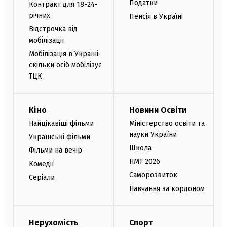
Податки
Контракт для 18-24-
річних
Пенсія в Україні
Відстрочка від
мобілізації
Мобілізація в Україні:
скільки осіб мобілізує
ТЦК
Кіно
Новини Освіти
Найцікавіші фільми
Міністерство освіти та
науки України
Українські фільми
Школа
Фільми на вечір
НМТ 2026
Комедії
Саморозвиток
Серіали
Навчання за кордоном
Нерухомість
Спорт