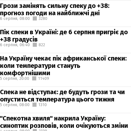
Грози замінять сильну спеку до +38:
прогноз погоди на найближчі дні
6 серпня,
08:00
3280
Пік спеки в Україні: де 6 серпня пригріє до
+38 градусів
6 серпня,
06:40
822
На Україну чекає пік африканської спеки:
коли температури стануть
комфортнішими
5 серпня,
20:00
11409
Спека не відступає: де будуть грози та чи
опуститься температура цього тижня
5 серпня,
08:00
1310
"Спекотна хвиля" накрила Україну:
синоптик розповів, коли очікуються зміни