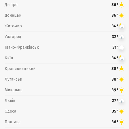
Дніпро
36°
Донецьк
36°
Житомир
34°
Ужгород
32°
Івано-Франківськ
31°
Київ
34°
Кропивницький
38°
Луганськ
38°
Миколаїв
39°
Львів
27°
Одеса
35°
Полтава
36°