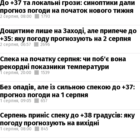
До +37 та локальні грози: синоптики дали
прогноз погоди на початок нового тижня
2 серпня,
08:00
1793
Дощитиме лише на Заході, але припече до
+35: яку погоду прогнозують на 2 серпня
2 серпня,
06:57
2696
Спека на початку серпня: чи поб'є вона
рекордні показники температури
1 серпня,
20:00
1539
Без опадів, але із сильною спекою до +37:
прогноз погоди на 1 серпня
1 серпня,
09:05
657
Серпень приніс спеку до +38 градусів: яку
погоду прогнозують на вихідні
1 серпня,
08:00
845