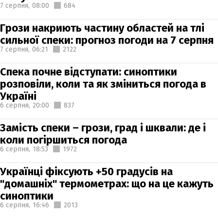
7 серпня,
08:00
684
Грози накриють частину областей на тлі
сильної спеки: прогноз погоди на 7 серпня
7 серпня,
06:21
2122
Спека почне відступати: синоптики
розповіли, коли та як зміниться погода в
Україні
6 серпня,
20:00
837
Замість спеки – грози, град і шквали: де і
коли погіршиться погода
6 серпня,
18:53
1972
Українці фіксують +50 градусів на
"домашніх" термометрах: що на це кажуть
синоптики
6 серпня,
16:46
2013