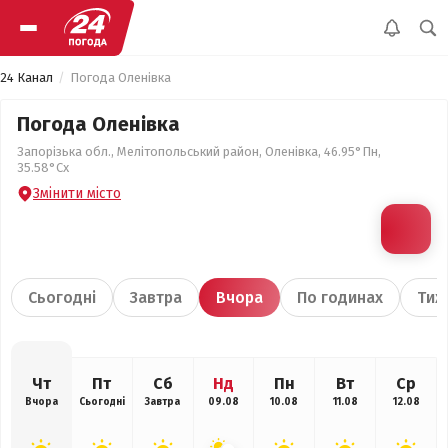
24 Канал
Погода Оленівка
Погода Оленівка
Запорізька обл., Мелітопольський район, Оленівка, 46.95°Пн,
35.58°Сх
Змінити місто
Сьогодні
Завтра
Вчора
По годинах
Тиж
Чт
Пт
Сб
Нд
Пн
Вт
Ср
Вчора
Сьогодні
Завтра
09.08
10.08
11.08
12.08