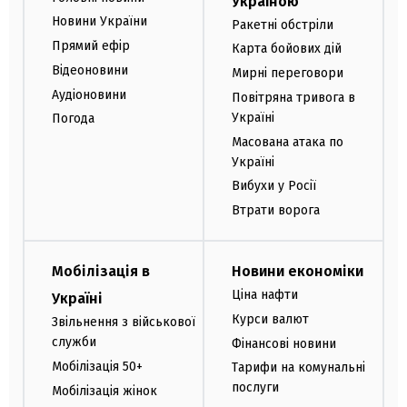
Україною
Новини України
Ракетні обстріли
Прямий ефір
Карта бойових дій
Відеоновини
Мирні переговори
Аудіоновини
Повітряна тривога в
Україні
Погода
Масована атака по
Україні
Вибухи у Росії
Втрати ворога
Мобілізація в
Новини економіки
Ціна нафти
Україні
Курси валют
Звільнення з військової
служби
Фінансові новини
Мобілізація 50+
Тарифи на комунальні
послуги
Мобілізація жінок