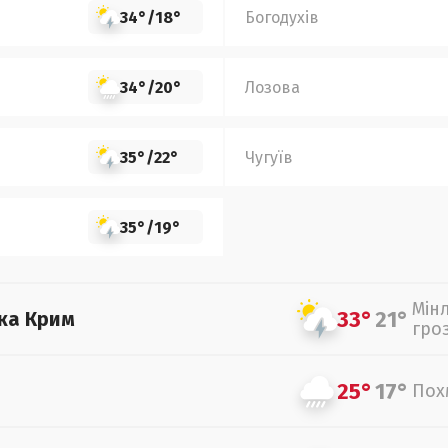
34°
/
18°
Богодухів
34°
/
20°
Лозова
35°
/
22°
Чугуїв
35°
/
19°
Мін
33°
21°
ка Крим
гро
25°
17°
Пох