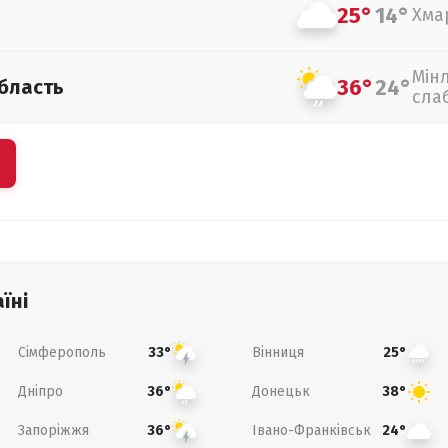
25°
14°
Хма
Мін
36°
24°
бласть
сла
їні
Сімферополь
Вінниця
33°
25°
Дніпро
Донецьк
36°
38°
Запоріжжя
Івано-Франківськ
36°
24°