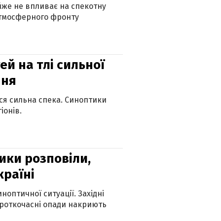
айже не впливає на спекотну
атмосферного фронту
й на тлі сильної
пня
ься сильна спека. Синоптики
іонів.
ики розповіли,
країні
оптичної ситуації. Західні
ороткочасні опади накриють