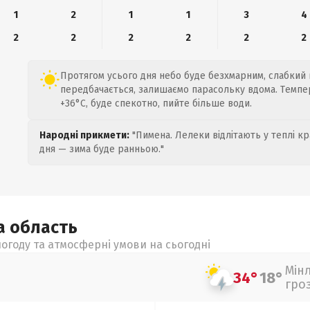
1
2
1
1
3
4
2
2
2
2
2
2
Протягом усього дня небо буде безхмарним, слабкий в
передбачається, залишаємо парасольку вдома. Темпер
+36°C, буде спекотно, пийте більше води.
Народні прикмети:
"Пимена. Лелеки відлітають у теплі кр
дня — зима буде ранньою."
ка
область
огоду та атмосферні умови на сьогодні
Мін
34°
18°
гро