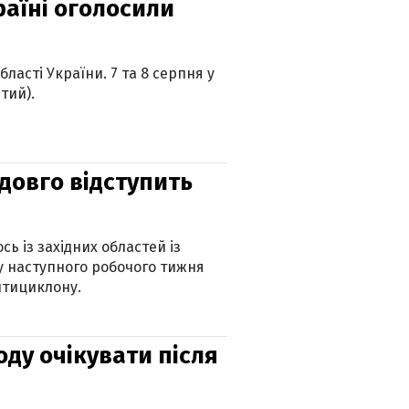
країні оголосили
ласті України. 7 та 8 серпня у
тий).
адовго відступить
ь із західних областей із
 наступного робочого тижня
нтициклону.
оду очікувати після