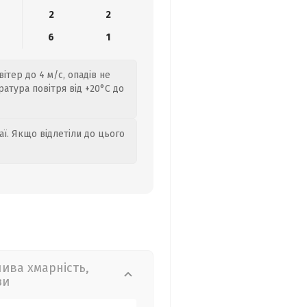
2
2
6
1
ітер до 4 м/с, опадів не
атура повітря від +20°C до
аї. Якщо відлетіли до цього
лива хмарність,
зи