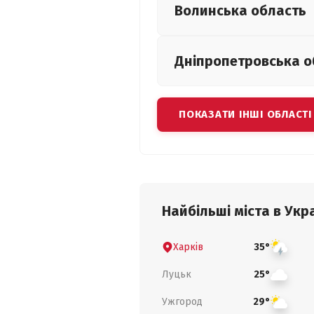
Волинська
область
Дніпропетровська
о
ПОКАЗАТИ ІНШІ ОБЛАСТІ
Найбільші міста в Укра
Харків
35°
Луцьк
25°
Ужгород
29°