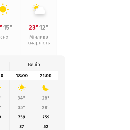
°
15°
23°
12°
Ясно
Мінлива
хмарність
Вечір
00
18:00
21:00
°
34°
28°
°
35°
28°
9
759
759
37
52