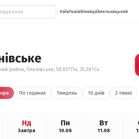
Київ
Львів
Вінниця
Хмельницький
нівське
кий район, Оленівське, 50.03°Пн, 35.26°Сх
ора
По годинах
Тиждень
10 днів
2 тижні
Нд
Пн
Вт
Завтра
10.08
11.08
1