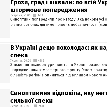
Грози, град і шквали: по всій У
штормове попередження
7 серпня,
21:00
1723
Синоптики попередили про негоду, яка накриє усі об
різних регіонах діятиме І рівень небезпечності (жов
В Україні дещо похолодає: як н
спека
7 серпня,
20:00
4585
Зниження температури повітря в Україні розпочалос
надходженням атмосферного фронту. Уже з початку
більшість регіонів опиняться під впливом нового а
Синоптикиня відповіла, яку нег
сильної спеки
7 серпня,
08:00
2431