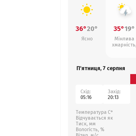
36°
20°
35°
19°
Ясно
Мінлива
хмарність
грози
П'ятниця, 7 серпня
Схід:
Захід:
05:16
20:13
Температура С°
Відчувається як
Тиск, мм
Вологість, %
Вітер, м/с