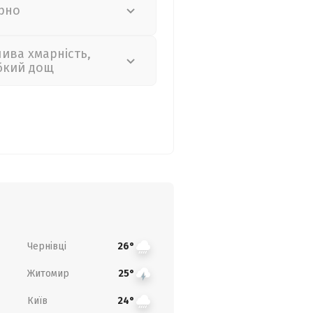
рно
лива хмарність,
бкий дощ
Чернівці
26°
Житомир
25°
Київ
24°