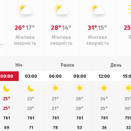
26°
17°
28°
14°
31°
15°
25
Мінлива
Мінлива
Мінлива
,
хмарність
хмарність
хмарність
Ніч
Ранок
День
00:00
03:00
06:00
09:00
12:00
15:
25°
23°
21°
28°
34°
35
25°
23°
21°
29°
35°
36
761
761
761
761
761
75
69
71
78
53
36
32