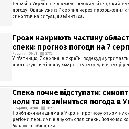
Наразі в Україні переважає слабкий вітер, який м
погоду. Однак уже із 7 серпня через проходження 
синоптична ситуація зміниться.
Грози накриють частину областе
спеки: прогноз погоди на 7 сер
7 серпня,
06:21
2382
У п'ятницю, 7 серпня, в Україні подекуди утримаєт
прогнозують мінливу хмарність та опади у низці рег
Спека почне відступати: синопт
коли та як зміниться погода в У
6 серпня,
20:00
1023
Найближчими днями в Україні прогнозують зміну син
регіони першими відчують спад спеки. Водночас к
більшість областей.