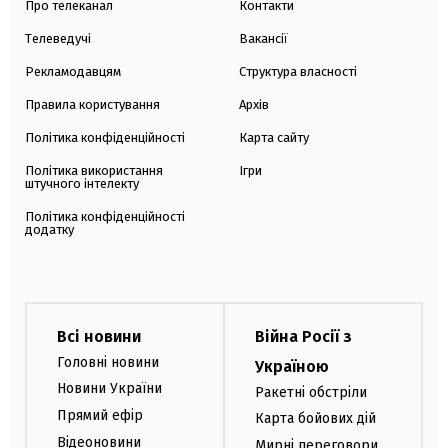
Про телеканал
Контакти
Телеведучі
Вакансії
Рекламодавцям
Структура власності
Правила користування
Архів
Політика конфіденційності
Карта сайту
Політика використання
Ігри
штучного інтелекту
Політика конфіденційності
додатку
Всі новини
Війна Росії з
Головні новини
Україною
Новини України
Ракетні обстріли
Прямий ефір
Карта бойових дій
Відеоновини
Мирні переговори