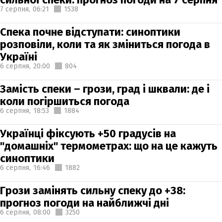
7 серпня,
06:21
1538
Спека почне відступати: синоптики
розповіли, коли та як зміниться погода в
Україні
6 серпня,
20:00
804
Замість спеки – грози, град і шквали: де і
коли погіршиться погода
6 серпня,
18:53
1884
Українці фіксують +50 градусів на
"домашніх" термометрах: що на це кажуть
синоптики
6 серпня,
16:46
1882
Грози замінять сильну спеку до +38:
прогноз погоди на найближчі дні
6 серпня,
08:00
3250