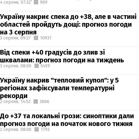
4 серпня,
07:32
909
Україну накриє спека до +38, але в частині
областей пройдуть дощі: прогноз погоди
на 3 серпня
3 серпня,
09:27
10937
Від спеки +40 градусів до злив зі
шквалами: прогноз погоди на тиждень
3 серпня,
08:00
5459
Україну накрив "тепловий купол": у 5
регіонах зафіксували температурні
рекорди
2 серпня,
14:52
3666
До +37 та локальні грози: синоптики дали
прогноз погоди на початок нового тижня
2 серпня,
08:00
1793