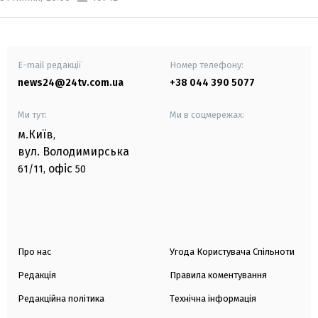
E-mail редакції
Номер телефону:
news24@24tv.com.ua
+38 044 390 5077
Ми тут:
Ми в соцмережах:
м.Київ
,
вул. Володимирська
офіс
61/11,
50
Про нас
Угода Користувача Спільноти
Редакція
Правила коментування
Редакційна політика
Технічна інформація