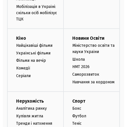
Мобілізація в Україні:
скільки осіб мобілізує
ТЦК
Кіно
Новини Освіти
Найцікавіші фільми
Міністерство освіти та
науки України
Українські фільми
Школа
Фільми на вечір
НМТ 2026
Комедії
Саморозвиток
Серіали
Навчання за кордоном
Нерухомість
Спорт
Аналітика ринку
Бокс
Купівля житла
Футбол
Тренди і натхнення
Теніс