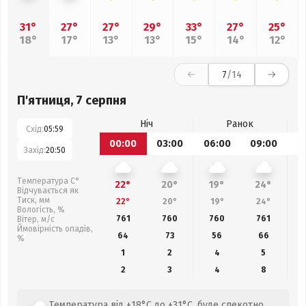
31°
27°
27°
29°
33°
27°
25°
18°
17°
13°
13°
15°
14°
12°
7
/14
П'ятниця, 7 серпня
Ніч
Ранок
Схід:
05:59
00:00
03:00
06:00
09:00
1
Захід:
20:50
Температура С°
22°
20°
19°
24°
Відчувається як
Тиск, мм
22°
20°
19°
24°
Вологість, %
761
760
760
761
Вітер, м/с
Ймовірність опадів,
64
73
56
66
%
1
2
4
5
2
3
4
8
Температура від +18°C до +31°C, буде спекотно,