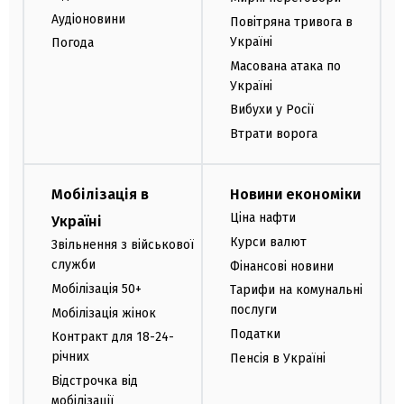
Аудіоновини
Повітряна тривога в
Україні
Погода
Масована атака по
Україні
Вибухи у Росії
Втрати ворога
Мобілізація в
Новини економіки
Ціна нафти
Україні
Курси валют
Звільнення з військової
служби
Фінансові новини
Мобілізація 50+
Тарифи на комунальні
послуги
Мобілізація жінок
Податки
Контракт для 18-24-
річних
Пенсія в Україні
Відстрочка від
мобілізації