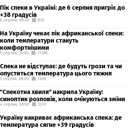
Пік спеки в Україні: де 6 серпня пригріє до
+38 градусів
6 серпня,
06:40
820
На Україну чекає пік африканської спеки:
коли температури стануть
комфортнішими
5 серпня,
20:00
11388
Спека не відступає: де будуть грози та чи
опуститься температура цього тижня
5 серпня,
08:00
1306
"Спекотна хвиля" накрила Україну:
синоптик розповів, коли очікуються зміни
4 серпня,
08:00
2339
Україну накриває африканська спека: де
температура сягне +39 градусів