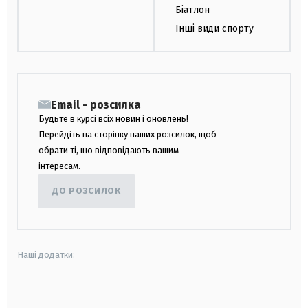
Біатлон
Інші види спорту
Email - розсилка
Будьте в курсі всіх новин і оновлень!
Перейдіть на сторінку наших розсилок, щоб
обрати ті, що відповідають вашим
інтересам.
ДО РОЗСИЛОК
Наші додатки:
android
apple