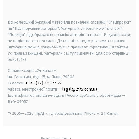
smart tv
samsung smart tv
Всі комерційні рекламні матеріали позначені словами "Спецпроєкт"
чи "Партнерський матеріал". Матеріали з позначкою "Експерт",
"Позиція" відображають позицію авторів та героїв. Редакція може
не поділяти їхніх поглядів. Детальніше щодо реклами та правил
цитування можна ознайомитись в правилах користування сайтом.
Усі права захищені.
Матеріали сайту призначені для осіб старше
21
року (21+)
Онлайн-медіа «24 Канал»
пл. Галицька, буд. 15, м. Львів, 79008
Телефон
+380 (32) 229-77-77
Адреса електронної пошти —
legal@24tv.com.ua
Ідентифікатор онлайн-медіа в Реєстрі суб'єктів у сфері медіа —
R40-06057
© 2005—2026,
ПрАТ «Телерадіокомпанія "Люкс"», 24 Канал.
Розробка сайту
-