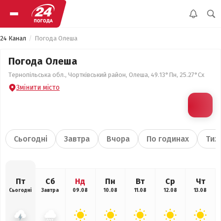
24 Канал
Погода Олеша
Погода Олеша
Тернопільська обл., Чортківський район, Олеша, 49.13°Пн, 25.27°Сх
Змінити місто
Сьогодні
Завтра
Вчора
По годинах
Тиж
Пт
Сб
Нд
Пн
Вт
Ср
Чт
Сьогодні
Завтра
09.08
10.08
11.08
12.08
13.08