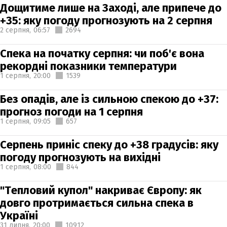
Дощитиме лише на Заході, але припече до
+35: яку погоду прогнозують на 2 серпня
2 серпня,
06:57
2694
Спека на початку серпня: чи поб'є вона
рекордні показники температури
1 серпня,
20:00
1539
Без опадів, але із сильною спекою до +37:
прогноз погоди на 1 серпня
1 серпня,
09:05
657
Серпень приніс спеку до +38 градусів: яку
погоду прогнозують на вихідні
1 серпня,
08:00
844
"Тепловий купол" накриває Європу: як
довго протримається сильна спека в
Україні
31 липня,
20:00
10912