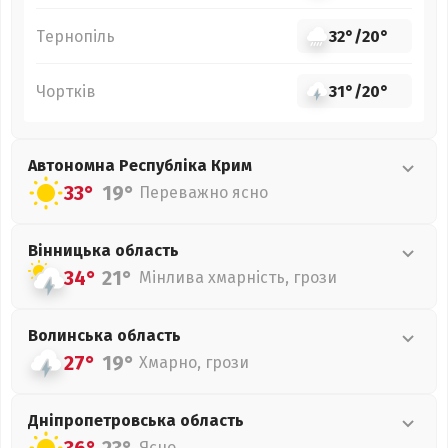
Тернопіль
32°
/
20°
Чортків
31°
/
20°
Автономна Республіка Крим
33°
19°
Переважно ясно
Вінницька
область
34°
21°
Мінлива хмарність, грози
Волинська
область
27°
19°
Хмарно, грози
Дніпропетровська
область
Ясно