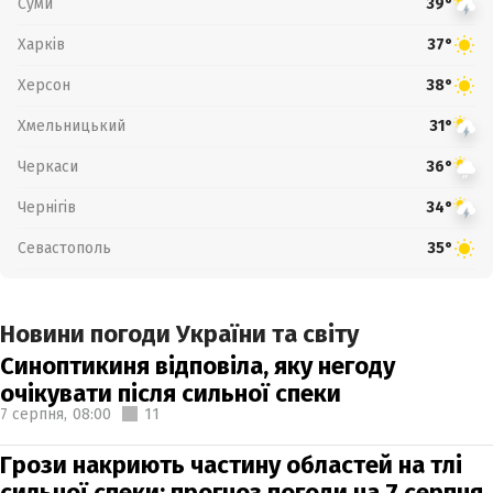
Суми
39°
Харків
37°
Херсон
38°
Хмельницький
31°
Черкаси
36°
Чернігів
34°
Севастополь
35°
Новини погоди України та світу
Синоптикиня відповіла, яку негоду
очікувати після сильної спеки
7 серпня,
08:00
11
Грози накриють частину областей на тлі
сильної спеки: прогноз погоди на 7 серпня