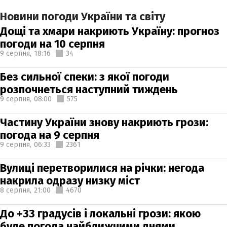
Новини погоди України та світу
Дощі та хмари накриють Україну: прогноз
погоди на 10 серпня
9 серпня,
18:16
34
Без сильної спеки: з якої погоди
розпочнеться наступний тиждень
9 серпня,
08:00
575
Частину України знову накриють грози:
погода на 9 серпня
9 серпня,
06:33
2361
Вулиці перетворилися на річки: негода
накрила одразу низку міст
8 серпня,
21:00
4670
До +33 градусів і локальні грози: якою
буде погода найближчими днями