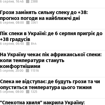
6 серпня,
16:46
2388
Грози замінять сильну спеку до +38:
прогноз погоди на найближчі дні
6 серпня,
08:00
3361
Пік спеки в Україні: де 6 серпня пригріє до
+38 градусів
6 серпня,
06:40
844
На Україну чекає пік африканської спеки:
коли температури стануть
комфортнішими
5 серпня,
20:00
11516
Спека не відступає: де будуть грози та чи
опуститься температура цього тижня
5 серпня,
08:00
1325
"Спекотна хвиля" накрила Україну: