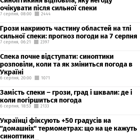
Синоптикиня відповіла, яку негоду
очікувати після сильної спеки
7 серпня,
08:00
2444
Грози накриють частину областей на тлі
сильної спеки: прогноз погоди на 7 серпня
7 серпня,
06:21
2397
Спека почне відступати: синоптики
розповіли, коли та як зміниться погода в
Україні
6 серпня,
20:00
1071
Замість спеки – грози, град і шквали: де і
коли погіршиться погода
6 серпня,
18:53
2133
Українці фіксують +50 градусів на
"домашніх" термометрах: що на це кажуть
синоптики