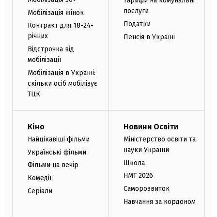
Тарифи на комунальні
послуги
Мобілізація жінок
Податки
Контракт для 18-24-
річних
Пенсія в Україні
Відстрочка від
мобілізації
Мобілізація в Україні:
скільки осіб мобілізує
ТЦК
Кіно
Новини Освіти
Найцікавіші фільми
Міністерство освіти та
науки України
Українські фільми
Школа
Фільми на вечір
НМТ 2026
Комедії
Саморозвиток
Серіали
Навчання за кордоном