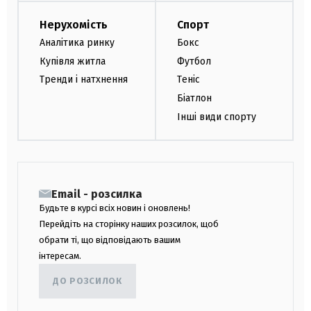
Нерухомість
Спорт
Аналітика ринку
Бокс
Купівля житла
Футбол
Тренди і натхнення
Теніс
Біатлон
Інші види спорту
Email - розсилка
Будьте в курсі всіх новин і оновлень!
Перейдіть на сторінку наших розсилок, щоб
обрати ті, що відповідають вашим
інтересам.
ДО РОЗСИЛОК