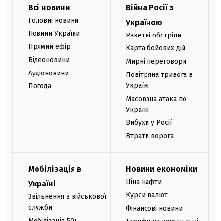
Всі новини
Війна Росії з
Головні новини
Україною
Новини України
Ракетні обстріли
Прямий ефір
Карта бойових дій
Відеоновини
Мирні переговори
Аудіоновини
Повітряна тривога в
Україні
Погода
Масована атака по
Україні
Вибухи у Росії
Втрати ворога
Мобілізація в
Новини економіки
Ціна нафти
Україні
Курси валют
Звільнення з військової
служби
Фінансові новини
Мобілізація 50+