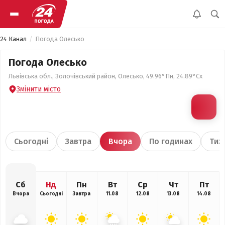
24 Канал
Погода Олесько
Погода Олесько
Львівська обл., Золочівський район, Олесько, 49.96°Пн, 24.89°Сх
Змінити місто
Сьогодні
Завтра
Вчора
По годинах
Тиж
Сб
Нд
Пн
Вт
Ср
Чт
Пт
Вчора
Сьогодні
Завтра
11.08
12.08
13.08
14.08