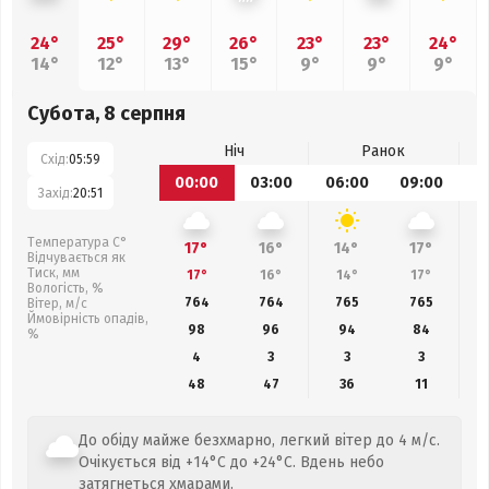
24°
25°
29°
26°
23°
23°
24°
14°
12°
13°
15°
9°
9°
9°
Субота, 8 серпня
Ніч
Ранок
Схід:
05:59
00:00
03:00
06:00
09:00
1
Захід:
20:51
Температура С°
17°
16°
14°
17°
Відчувається як
Тиск, мм
17°
16°
14°
17°
Вологість, %
764
764
765
765
Вітер, м/с
Ймовірність опадів,
98
96
94
84
%
4
3
3
3
48
47
36
11
До обіду майже безхмарно, легкий вітер до 4 м/с.
Очікується від +14°C до +24°C. Вдень небо
затягнеться хмарами.