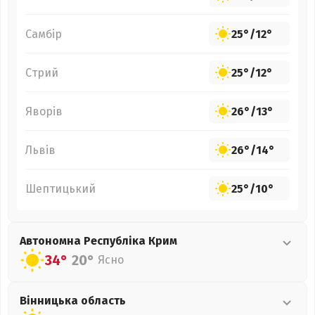
Самбір
25°
/
12°
Стрий
25°
/
12°
Яворів
26°
/
13°
Львів
26°
/
14°
Шептицький
25°
/
10°
Автономна Республіка Крим
34°
20°
Ясно
Вінницька
область