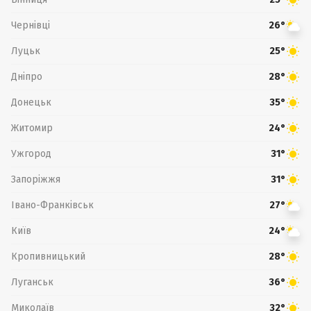
Чернівці
26°
Луцьк
25°
Дніпро
28°
Донецьк
35°
Житомир
24°
Ужгород
31°
Запоріжжя
31°
Івано-Франківськ
27°
Київ
24°
Кропивницький
28°
Луганськ
36°
Миколаїв
32°