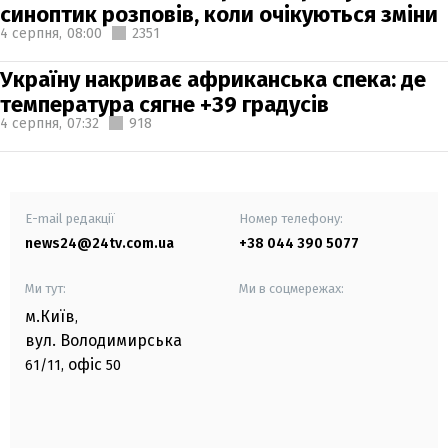
синоптик розповів, коли очікуються зміни
4 серпня,
08:00
2351
Україну накриває африканська спека: де
температура сягне +39 градусів
4 серпня,
07:32
918
E-mail редакції
Номер телефону:
news24@24tv.com.ua
+38 044 390 5077
Ми тут:
Ми в соцмережах:
м.Київ
,
вул. Володимирська
офіс
61/11,
50