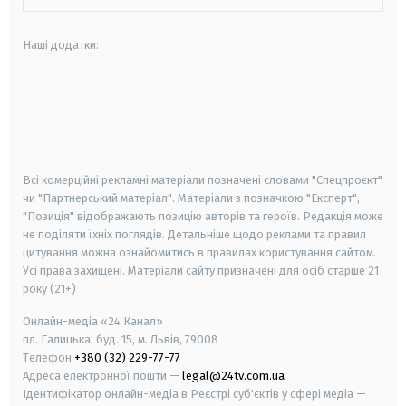
Наші додатки:
android
apple
smart tv
samsung smart tv
Всі комерційні рекламні матеріали позначені словами "Спецпроєкт"
чи "Партнерський матеріал". Матеріали з позначкою "Експерт",
"Позиція" відображають позицію авторів та героїв. Редакція може
не поділяти їхніх поглядів. Детальніше щодо реклами та правил
цитування можна ознайомитись в правилах користування сайтом.
Усі права захищені.
Матеріали сайту призначені для осіб старше
21
року (21+)
Онлайн-медіа «24 Канал»
пл. Галицька, буд. 15, м. Львів, 79008
Телефон
+380 (32) 229-77-77
Адреса електронної пошти —
legal@24tv.com.ua
Ідентифікатор онлайн-медіа в Реєстрі суб'єктів у сфері медіа —