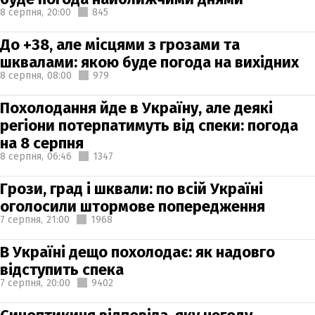
8 серпня,
20:00
845
До +38, але місцями з грозами та
шквалами: якою буде погода на вихідних
8 серпня,
08:00
979
Похолодання йде в Україну, але деякі
регіони потерпатимуть від спеки: погода
на 8 серпня
8 серпня,
06:46
1347
Грози, град і шквали: по всій Україні
оголосили штормове попередження
7 серпня,
21:00
1968
В Україні дещо похолодає: як надовго
відступить спека
7 серпня,
20:00
9402