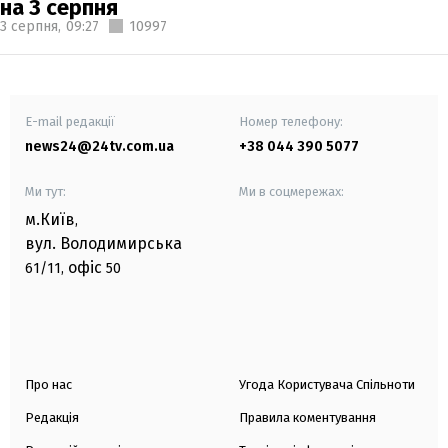
на 3 серпня
3 серпня,
09:27
10997
E-mail редакції
Номер телефону:
news24@24tv.com.ua
+38 044 390 5077
Ми тут:
Ми в соцмережах:
м.Київ
,
вул. Володимирська
офіс
61/11,
50
Про нас
Угода Користувача Спільноти
Редакція
Правила коментування