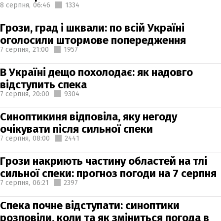
8 серпня,
06:46
1334
Грози, град і шквали: по всій Україні
оголосили штормове попередження
7 серпня,
21:00
1957
В Україні дещо похолодає: як надовго
відступить спека
7 серпня,
20:00
9304
Синоптикиня відповіла, яку негоду
очікувати після сильної спеки
7 серпня,
08:00
2441
Грози накриють частину областей на тлі
сильної спеки: прогноз погоди на 7 серпня
7 серпня,
06:21
2397
Спека почне відступати: синоптики
розповіли, коли та як зміниться погода в