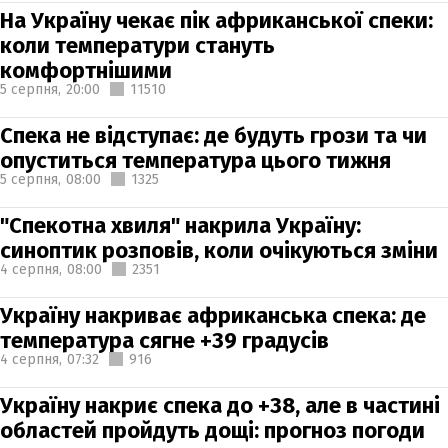
На Україну чекає пік африканської спеки:
коли температури стануть
комфортнішими
5 серпня,
20:00
11510
Спека не відступає: де будуть грози та чи
опуститься температура цього тижня
5 серпня,
08:00
1325
"Спекотна хвиля" накрила Україну:
синоптик розповів, коли очікуються зміни
4 серпня,
08:00
2351
Україну накриває африканська спека: де
температура сягне +39 градусів
4 серпня,
07:32
916
Україну накриє спека до +38, але в частині
областей пройдуть дощі: прогноз погоди