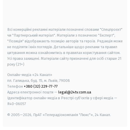
android
apple
smart tv
samsung smart tv
Всі комерційні рекламні матеріали позначені словами "Спецпроєкт"
чи "Партнерський матеріал". Матеріали з позначкою "Експерт",
"Позиція" відображають позицію авторів та героїв. Редакція може
не поділяти їхніх поглядів. Детальніше щодо реклами та правил
цитування можна ознайомитись в правилах користування сайтом.
Усі права захищені.
Матеріали сайту призначені для осіб старше
21
року (21+)
Онлайн-медіа «24 Канал»
пл. Галицька, буд. 15, м. Львів, 79008
Телефон
+380 (32) 229-77-77
Адреса електронної пошти —
legal@24tv.com.ua
Ідентифікатор онлайн-медіа в Реєстрі суб'єктів у сфері медіа —
R40-06057
© 2005—2026,
ПрАТ «Телерадіокомпанія "Люкс"», 24 Канал.