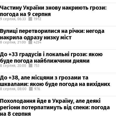
Частину України знову накриють грози:
погода на 9 серпня
9 серпня,
06:33
1912
Вулиці перетворилися на річки: негода
накрила одразу низку міст
8 серпня,
21:00
4234
До +33 градусів і локальні грози: якою
буде погода найближчими днями
8 серпня,
20:00
753
До +38, але місцями з грозами та
шквалами: якою буде погода на вихідних
8 серпня,
08:00
976
Похолодання йде в Україну, але деякі
регіони потерпатимуть від спеки: погода
на 8 серпня