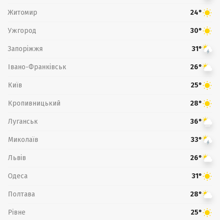
Житомир
24°
Ужгород
30°
Запоріжжя
31°
Івано-Франківськ
26°
Київ
25°
Кропивницький
28°
Луганськ
36°
Миколаїв
33°
Львів
26°
Одеса
31°
Полтава
28°
Рівне
25°