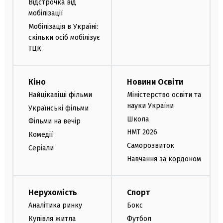
Відстрочка від
мобілізації
Мобілізація в Україні:
скільки осіб мобілізує
ТЦК
Кіно
Новини Освіти
Найцікавіші фільми
Міністерство освіти та
науки України
Українські фільми
Школа
Фільми на вечір
НМТ 2026
Комедії
Саморозвиток
Серіали
Навчання за кордоном
Нерухомість
Спорт
Аналітика ринку
Бокс
Купівля житла
Футбол