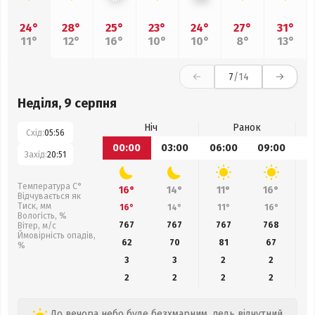
24°
28°
25°
23°
24°
27°
31°
11°
12°
16°
10°
10°
8°
13°
7
/14
Неділя, 9 серпня
Ніч
Ранок
Схід:
05:56
00:00
03:00
06:00
09:00
1
Захід:
20:51
Температура С°
16°
14°
11°
16°
Відчувається як
Тиск, мм
16°
14°
11°
16°
Вологість, %
767
767
767
768
Вітер, м/с
Ймовірність опадів,
62
70
81
67
%
3
3
2
2
2
2
2
2
До вечора небо буде безхмарним, ледь відчутний