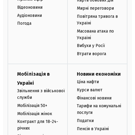
Карта бойових дій
Відеоновини
Мирні переговори
Аудіоновини
Повітряна тривога в
Україні
Погода
Масована атака по
Україні
Вибухи у Росії
Втрати ворога
Мобілізація в
Новини економіки
Ціна нафти
Україні
Курси валют
Звільнення з військової
служби
Фінансові новини
Мобілізація 50+
Тарифи на комунальні
послуги
Мобілізація жінок
Податки
Контракт для 18-24-
річних
Пенсія в Україні