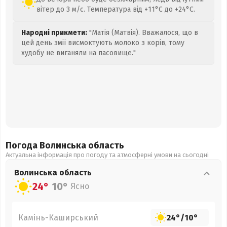
вітер до 3 м/с. Температура від +11°C до +24°C.
Народні прикмети:
"Матія (Матвія). Вважалося, що в
цей день змії висмоктують молоко з корів, тому
худобу не виганяли на пасовище."
Погода Волинська
область
Актуальна інформація про погоду та атмосферні умови на сьогодні
Волинська
область
24°
10°
Ясно
Камінь-Каширський
24°
/
10°