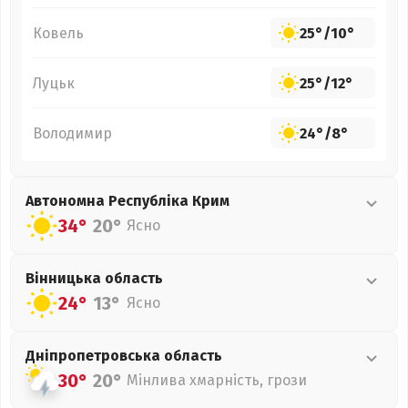
Ковель
25°
/
10°
Луцьк
25°
/
12°
Володимир
24°
/
8°
Автономна Республіка Крим
34°
20°
Ясно
Вінницька
область
24°
13°
Ясно
Дніпропетровська
область
30°
20°
Мінлива хмарність, грози