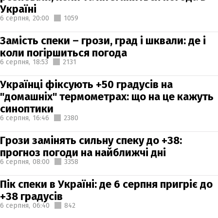
Україні
6 серпня,
20:00
1059
Замість спеки – грози, град і шквали: де і
коли погіршиться погода
6 серпня,
18:53
2131
Українці фіксують +50 градусів на
"домашніх" термометрах: що на це кажуть
синоптики
6 серпня,
16:46
2380
Грози замінять сильну спеку до +38:
прогноз погоди на найближчі дні
6 серпня,
08:00
3358
Пік спеки в Україні: де 6 серпня пригріє до
+38 градусів
6 серпня,
06:40
842