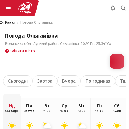
24 Канал
Погода Ольганівка
Погода Ольганівка
Волинська обл., Луцький район, Ольганівка, 50.9°Пн, 25.34°Сх
Змінити місто
Сьогодні
Завтра
Вчора
По годинах
Тиж
Нд
Пн
Вт
Ср
Чт
Пт
Сб
Сьогодні
Завтра
11.08
12.08
13.08
14.08
15.08