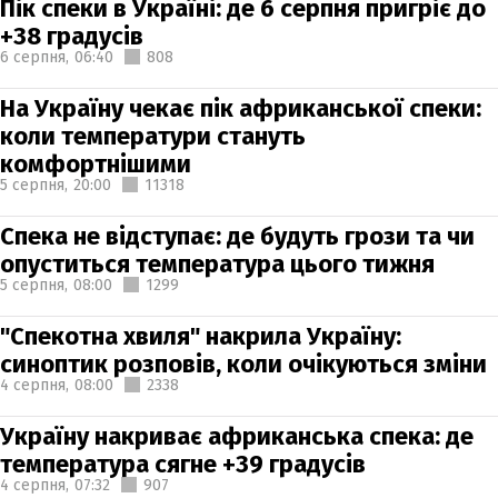
Пік спеки в Україні: де 6 серпня пригріє до
+38 градусів
6 серпня,
06:40
808
На Україну чекає пік африканської спеки:
коли температури стануть
комфортнішими
5 серпня,
20:00
11318
Спека не відступає: де будуть грози та чи
опуститься температура цього тижня
5 серпня,
08:00
1299
"Спекотна хвиля" накрила Україну:
синоптик розповів, коли очікуються зміни
4 серпня,
08:00
2338
Україну накриває африканська спека: де
температура сягне +39 градусів
4 серпня,
07:32
907