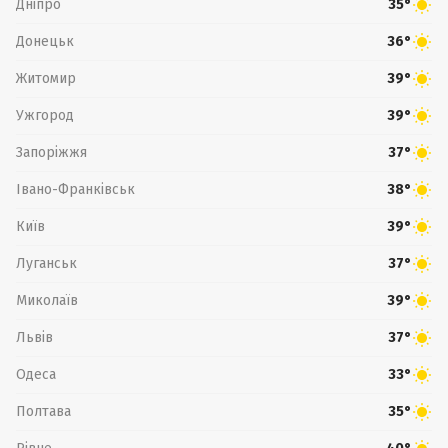
Дніпро
35°
Донецьк
36°
Житомир
39°
Ужгород
39°
Запоріжжя
37°
Івано-Франківськ
38°
Київ
39°
Луганськ
37°
Миколаїв
39°
Львів
37°
Одеса
33°
Полтава
35°