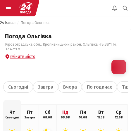
24 Канал
Погода Ольгівка
Погода Ольгівка
Кіровоградська обл., Кропивницький район, Ольгівка, 48.38°Пн,
32.42°Сх
Змінити місто
Сьогодні
Завтра
Вчора
По годинах
Тиж
Чт
Пт
Сб
Нд
Пн
Вт
Ср
Сьогодні
Завтра
08.08
09.08
10.08
11.08
12.08