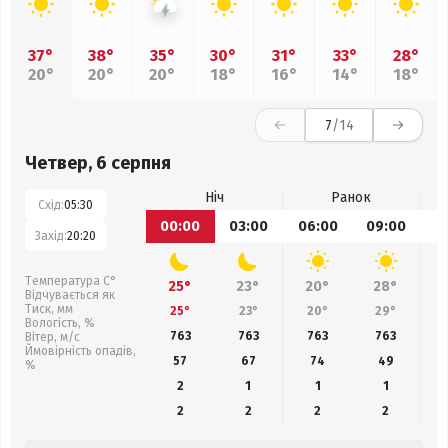
37°
38°
35°
30°
31°
33°
28°
20°
20°
20°
18°
16°
14°
18°
7
/14
Четвер, 6 серпня
Ніч
Ранок
Схід:
05:30
00:00
03:00
06:00
09:00
1
Захід:
20:20
Температура С°
25°
23°
20°
28°
Відчувається як
Тиск, мм
25°
23°
20°
29°
Вологість, %
763
763
763
763
Вітер, м/с
Ймовірність опадів,
57
67
74
49
%
2
1
1
1
2
2
2
2