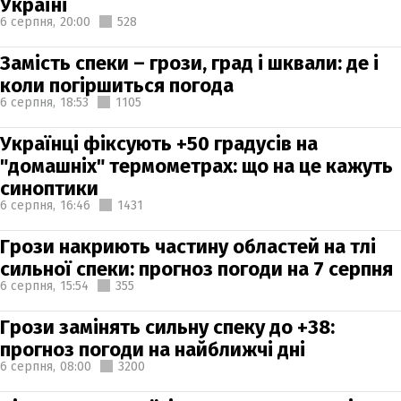
Україні
6 серпня,
20:00
528
Замість спеки – грози, град і шквали: де і
коли погіршиться погода
6 серпня,
18:53
1105
Українці фіксують +50 градусів на
"домашніх" термометрах: що на це кажуть
синоптики
6 серпня,
16:46
1431
Грози накриють частину областей на тлі
сильної спеки: прогноз погоди на 7 серпня
6 серпня,
15:54
355
Грози замінять сильну спеку до +38:
прогноз погоди на найближчі дні
6 серпня,
08:00
3200