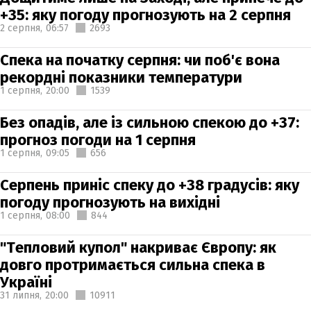
+35: яку погоду прогнозують на 2 серпня
2 серпня,
06:57
2693
Спека на початку серпня: чи поб'є вона
рекордні показники температури
1 серпня,
20:00
1539
Без опадів, але із сильною спекою до +37:
прогноз погоди на 1 серпня
1 серпня,
09:05
656
Серпень приніс спеку до +38 градусів: яку
погоду прогнозують на вихідні
1 серпня,
08:00
844
"Тепловий купол" накриває Європу: як
довго протримається сильна спека в
Україні
31 липня,
20:00
10911