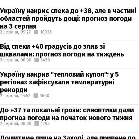
Україну накриє спека до +38, але в частині
областей пройдуть дощі: прогноз погоди
на 3 серпня
3 серпня,
09:27
10936
Від спеки +40 градусів до злив зі
шквалами: прогноз погоди на тиждень
3 серпня,
08:00
5458
Україну накрив "тепловий купол": у 5
регіонах зафіксували температурні
рекорди
2 серпня,
14:52
3660
До +37 та локальні грози: синоптики дали
прогноз погоди на початок нового тижня
2 серпня,
08:00
1793
Дощитиме лише на Заході, але припече до