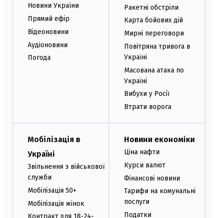
Новини України
Ракетні обстріли
Прямий ефір
Карта бойових дій
Відеоновини
Мирні переговори
Аудіоновини
Повітряна тривога в
Україні
Погода
Масована атака по
Україні
Вибухи у Росії
Втрати ворога
Мобілізація в
Новини економіки
Ціна нафти
Україні
Курси валют
Звільнення з військової
служби
Фінансові новини
Мобілізація 50+
Тарифи на комунальні
послуги
Мобілізація жінок
Податки
Контракт для 18-24-