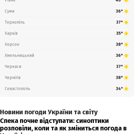
Рівне
40°
Суми
36°
Тернопіль
37°
Харків
35°
Херсон
38°
Хмельницький
36°
Черкаси
37°
Чернігів
38°
Севастополь
34°
Новини погоди України та світу
Спека почне відступати: синоптики
розповіли, коли та як зміниться погода в