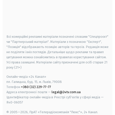
android
apple
smart tv
samsung smart tv
Всі комерційні рекламні матеріали позначені словами "Спецпроєкт"
чи "Партнерський матеріал". Матеріали з позначкою "Експерт",
"Позиція" відображають позицію авторів та героїв. Редакція може
не поділяти їхніх поглядів. Детальніше щодо реклами та правил
цитування можна ознайомитись в правилах користування сайтом.
Усі права захищені.
Матеріали сайту призначені для осіб старше
21
року (21+)
Онлайн-медіа «24 Канал»
пл. Галицька, буд. 15, м. Львів, 79008
Телефон
+380 (32) 229-77-77
Адреса електронної пошти —
legal@24tv.com.ua
Ідентифікатор онлайн-медіа в Реєстрі суб'єктів у сфері медіа —
R40-06057
© 2005—2026,
ПрАТ «Телерадіокомпанія "Люкс"», 24 Канал.