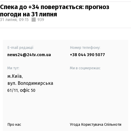
Спека до +34 повертається: прогноз
погоди на 31 липня
31 липня,
09:15
939
E-mail редакції
Номер телефону:
news24@24tv.com.ua
+38 044 390 5077
Ми тут:
Ми в соцмережах:
м.Київ
,
вул. Володимирська
офіс
61/11,
50
Про нас
Угода Користувача Спільноти