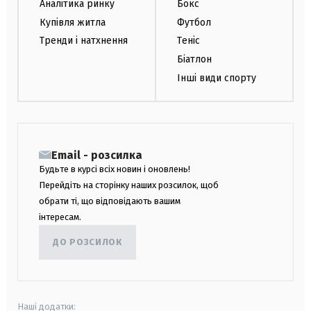
Аналітика ринку
Бокс
Купівля житла
Футбол
Тренди і натхнення
Теніс
Біатлон
Інші види спорту
Email - розсилка
Будьте в курсі всіх новин і оновлень!
Перейдіть на сторінку наших розсилок, щоб
обрати ті, що відповідають вашим
інтересам.
ДО РОЗСИЛОК
Наші додатки: