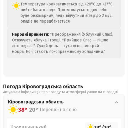
Температура коливатиметься від +20°C до +37°C,
пийте багато води. Протягом усього дня небо
буде безхмарним, ледь відчутний вітер до 2 м/с,
опадів не передбачається.
Народні прикмети:
"Преображення (Яблучний Спас).
Освячують яблука і груші. "Прийшов Спас — пішло
літо від нас". Сухий день — суха осінь, мокрий —
мокра. Ночі стають по-справжньому холодними."
Погода Кіровоградська
область
Актуальна інформація про погоду та атмосферні умови на сьогодні
Кіровоградська
область
38°
20°
Переважно ясно
Кропивницький
38°
/
20°