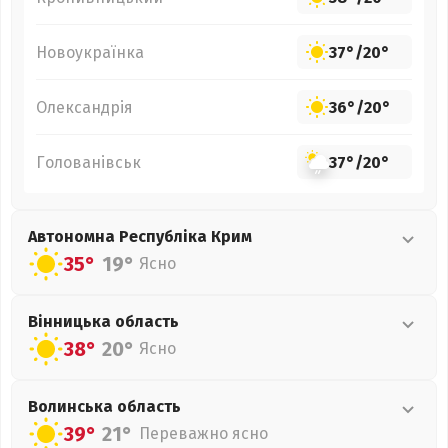
Новоукраїнка
37°
/
20°
Олександрія
36°
/
20°
Голованівськ
37°
/
20°
Автономна Республіка Крим
35°
19°
Ясно
Вінницька
область
38°
20°
Ясно
Волинська
область
39°
21°
Переважно ясно