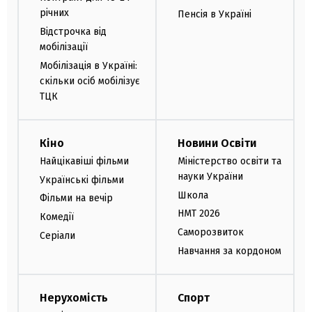
річних
Пенсія в Україні
Відстрочка від
мобілізації
Мобілізація в Україні:
скільки осіб мобілізує
ТЦК
Кіно
Новини Освіти
Найцікавіші фільми
Міністерство освіти та
науки України
Українські фільми
Школа
Фільми на вечір
НМТ 2026
Комедії
Саморозвиток
Серіали
Навчання за кордоном
Нерухомість
Спорт