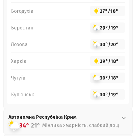
Богодухів
27°
/
18°
Берестин
29°
/
19°
Лозова
30°
/
20°
Харків
29°
/
18°
Чугуїв
30°
/
18°
Куп’янськ
30°
/
19°
Автономна Республіка Крим
34°
21°
Мінлива хмарність, слабкий дощ