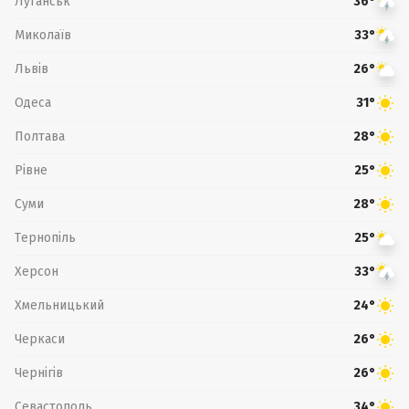
Луганськ
36°
Миколаїв
33°
Львів
26°
Одеса
31°
Полтава
28°
Рівне
25°
Суми
28°
Тернопіль
25°
Херсон
33°
Хмельницький
24°
Черкаси
26°
Чернігів
26°
Севастополь
34°