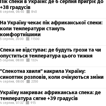
Пік спеки в Україні: де 6 серпня пригріє до
+38 градусів
6 серпня,
06:40
840
На Україну чекає пік африканської спеки:
коли температури стануть
комфортнішими
5 серпня,
20:00
11500
Спека не відступає: де будуть грози та чи
опуститься температура цього тижня
5 серпня,
08:00
1324
"Спекотна хвиля" накрила Україну:
синоптик розповів, коли очікуються зміни
4 серпня,
08:00
2350
Україну накриває африканська спека: де
температура сягне +39 градусів
4 серпня,
07:32
915