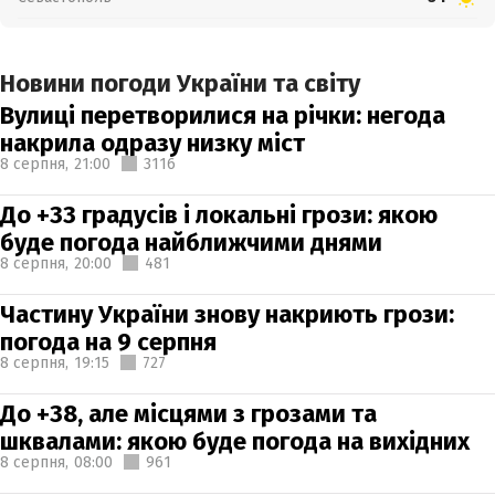
Новини погоди України та світу
Вулиці перетворилися на річки: негода
накрила одразу низку міст
8 серпня,
21:00
3116
До +33 градусів і локальні грози: якою
буде погода найближчими днями
8 серпня,
20:00
481
Частину України знову накриють грози:
погода на 9 серпня
8 серпня,
19:15
727
До +38, але місцями з грозами та
шквалами: якою буде погода на вихідних
8 серпня,
08:00
961