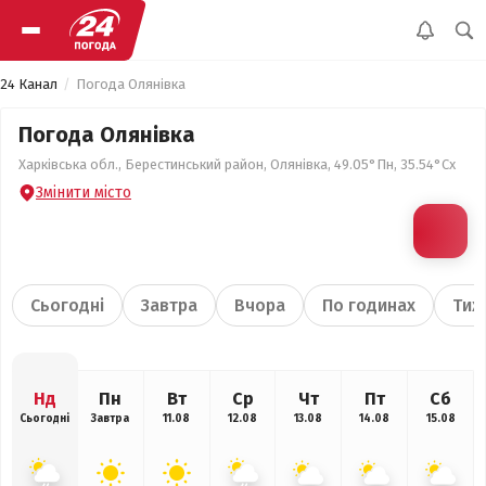
24 Канал
Погода Олянівка
Погода Олянівка
Харківська обл., Берестинський район, Олянівка, 49.05°Пн, 35.54°Сх
Змінити місто
Сьогодні
Завтра
Вчора
По годинах
Тиж
Нд
Пн
Вт
Ср
Чт
Пт
Сб
Сьогодні
Завтра
11.08
12.08
13.08
14.08
15.08