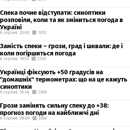
Спека почне відступати: синоптики
розповіли, коли та як зміниться погода в
Україні
6 серпня,
20:00
1052
Замість спеки – грози, град і шквали: де і
коли погіршиться погода
6 серпня,
18:53
2130
Українці фіксують +50 градусів на
"домашніх" термометрах: що на це кажуть
синоптики
6 серпня,
16:46
2368
Грози замінять сильну спеку до +38:
прогноз погоди на найближчі дні
6 серпня,
08:00
3358