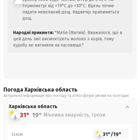
термометрі від +19°C до +30°C. Вдень почне
падати невеликий дощ. Надвечір припиниться
дощ.
Народні прикмети:
"Матія (Матвія). Вважалося, що в
цей день змії висмоктують молоко з корів, тому
худобу не виганяли на пасовище."
Погода Харківська
область
Актуальна інформація про погоду та атмосферні умови на сьогодні
Харківська
область
31°
19°
Мінлива хмарність, грози
Ізюм
31°
/
19°