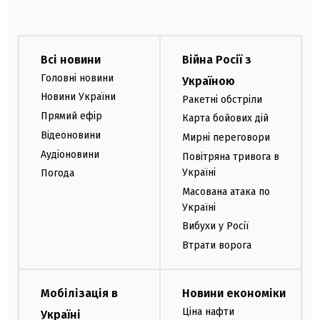
Всі новини
Війна Росії з
Головні новини
Україною
Новини України
Ракетні обстріли
Прямий ефір
Карта бойових дій
Відеоновини
Мирні переговори
Аудіоновини
Повітряна тривога в
Україні
Погода
Масована атака по
Україні
Вибухи у Росії
Втрати ворога
Мобілізація в
Новини економіки
Ціна нафти
Україні