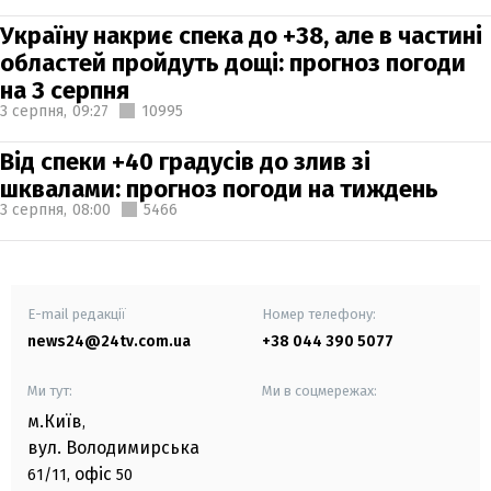
Україну накриє спека до +38, але в частині
областей пройдуть дощі: прогноз погоди
на 3 серпня
3 серпня,
09:27
10995
Від спеки +40 градусів до злив зі
шквалами: прогноз погоди на тиждень
3 серпня,
08:00
5466
E-mail редакції
Номер телефону:
news24@24tv.com.ua
+38 044 390 5077
Ми тут:
Ми в соцмережах:
м.Київ
,
вул. Володимирська
офіс
61/11,
50