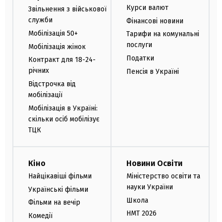
Курси валют
Звільнення з військової
служби
Фінансові новини
Мобілізація 50+
Тарифи на комунальні
послуги
Мобілізація жінок
Податки
Контракт для 18-24-
річних
Пенсія в Україні
Відстрочка від
мобілізації
Мобілізація в Україні:
скільки осіб мобілізує
ТЦК
Кіно
Новини Освіти
Найцікавіші фільми
Міністерство освіти та
науки України
Українські фільми
Школа
Фільми на вечір
НМТ 2026
Комедії