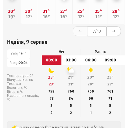
30°
30°
31°
27°
25°
25°
28°
19°
17°
16°
16°
12°
11°
12°
7
/13
Неділя, 9 серпня
Ніч
Ранок
Схід:
05:19
00:00
03:00
06:00
09:00
1
Захід:
20:04
Температура С°
23°
21°
20°
23°
Відчувається як
Тиск, мм
23°
21°
20°
23°
Вологість, %
759
760
760
761
Вітер, м/с
Ймовірність опадів,
73
84
90
71
%
3
5
5
5
2
2
1
2
Зранку небо буде чистим, вітер до 6 м/с. На