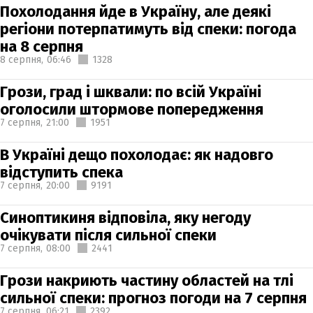
Похолодання йде в Україну, але деякі
регіони потерпатимуть від спеки: погода
на 8 серпня
8 серпня,
06:46
1328
Грози, град і шквали: по всій Україні
оголосили штормове попередження
7 серпня,
21:00
1951
В Україні дещо похолодає: як надовго
відступить спека
7 серпня,
20:00
9191
Синоптикиня відповіла, яку негоду
очікувати після сильної спеки
7 серпня,
08:00
2441
Грози накриють частину областей на тлі
сильної спеки: прогноз погоди на 7 серпня
7 серпня,
06:21
2392