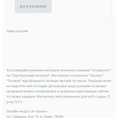
ДО РОЗСИЛОК
Наші додатки:
android
apple
smart tv
samsung smart tv
Всі комерційні рекламні матеріали позначені словами "Спецпроєкт"
чи "Партнерський матеріал". Матеріали з позначкою "Експерт",
"Позиція" відображають позицію авторів та героїв. Редакція може
не поділяти їхніх поглядів. Детальніше щодо реклами та правил
цитування можна ознайомитись в правилах користування сайтом.
Усі права захищені.
Матеріали сайту призначені для осіб старше
21
року (21+)
Онлайн-медіа «24 Канал»
пл. Галицька, буд. 15, м. Львів, 79008