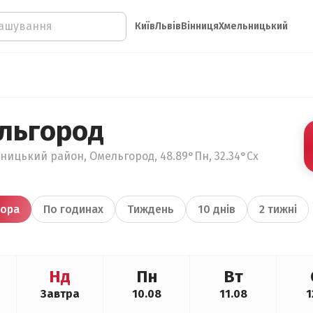
Київ
Львів
Вінниця
Хмельницький
льгород
ницький район, Омельгород, 48.89°Пн, 32.34°Сх
ора
По годинах
Тиждень
10 днів
2 тижні
Нд
Пн
Вт
Завтра
10.08
11.08
1