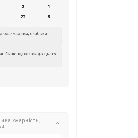
2
1
22
8
де безхмарним, слабкий
аї. Якщо відлетіли до цього
лива хмарність,
зи