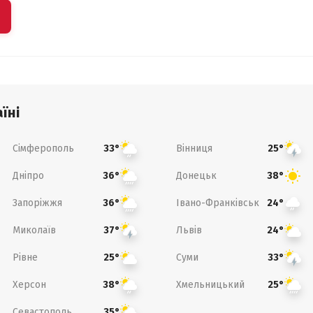
їні
Сімферополь
Вінниця
33°
25°
Дніпро
Донецьк
36°
38°
Запоріжжя
Івано-Франківськ
36°
24°
Миколаїв
Львів
37°
24°
Рівне
Суми
25°
33°
Херсон
Хмельницький
38°
25°
Севастополь
35°