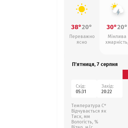
38°
20°
30°
20°
Переважно
Мінлива
ясно
хмарність
грози
П'ятниця, 7 серпня
Схід:
Захід:
05:31
20:22
Температура С°
Відчувається як
Тиск, мм
Вологість, %
Вітер, м/с