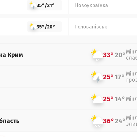
35°
/
21°
Новоукраїнка
35°
/
20°
Голованівськ
Мін
33°
20°
ка Крим
сла
Мін
25°
17°
гро
25°
14°
Мін
Мін
36°
24°
бласть
зли