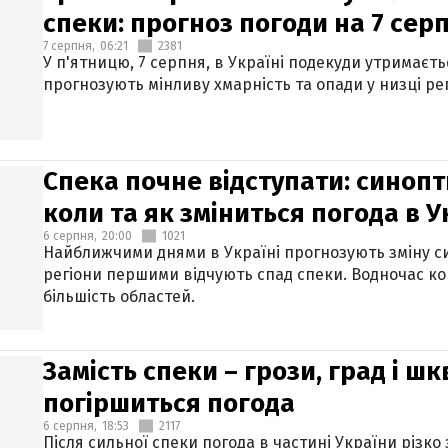
спеки: прогноз погоди на 7 сер
7 серпня,
06:21
2381
У п'ятницю, 7 серпня, в Україні подекуди утримаєт
прогнозують мінливу хмарність та опади у низці рег
Спека почне відступати: синопт
коли та як зміниться погода в У
6 серпня,
20:00
1021
Найближчими днями в Україні прогнозують зміну син
регіони першими відчують спад спеки. Водночас к
більшість областей.
Замість спеки – грози, град і шк
погіршиться погода
6 серпня,
18:53
2117
Після сильної спеки погода в частині України різко