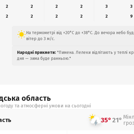
2
2
2
2
3
3
2
2
2
2
2
9
На термометрі від +20°C до +38°C. До вечора небо бу
вітер до 3 м/с.
Народні прикмети:
"Пимена. Лелеки відлітають у теплі кр
дня — зима буде ранньою."
адська
область
огоду та атмосферні умови на сьогодні
Мін
35°
21°
асть
гро