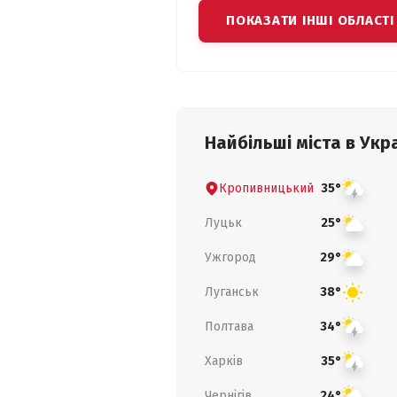
ПОКАЗАТИ ІНШІ ОБЛАСТІ
Найбільші міста в Укра
Кропивницький
35°
Луцьк
25°
Ужгород
29°
Луганськ
38°
Полтава
34°
Харків
35°
Чернігів
24°