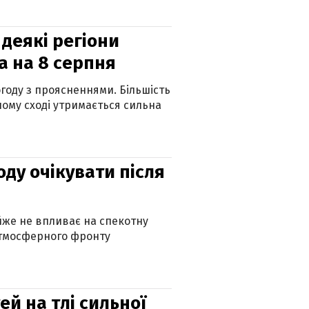
 деякі регіони
а на 8 серпня
огоду з проясненнями. Більшість
ному сході утримається сильна
оду очікувати після
айже не впливає на спекотну
атмосферного фронту
й на тлі сильної