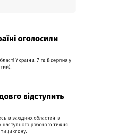
країні оголосили
ласті України. 7 та 8 серпня у
тий).
адовго відступить
ь із західних областей із
 наступного робочого тижня
нтициклону.