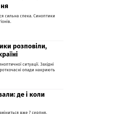
пня
ься сильна спека. Синоптики
іонів.
ики розповіли,
країні
оптичної ситуації. Західні
ороткочасні опади накриють
вали: де і коли
 зміниться вже 7 серпня.