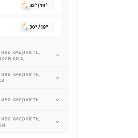
32°
/
19°
30°
/
19°
лива хмарність,
бкий дощ
лива хмарність,
зи
лива хмарність
лива хмарність,
ви