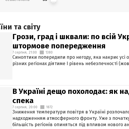
ни та світу
Грози, град і шквали: по всій У
штормове попередження
7 серпня,
21:00
1380
Синоптики попередили про негоду, яка накриє усі об
різних регіонах діятиме І рівень небезпечності (жов
В Україні дещо похолодає: як н
спека
7 серпня,
20:00
1872
Зниження температури повітря в Україні розпочалос
надходженням атмосферного фронту. Уже з початку
більшість регіонів опиняться під впливом нового а