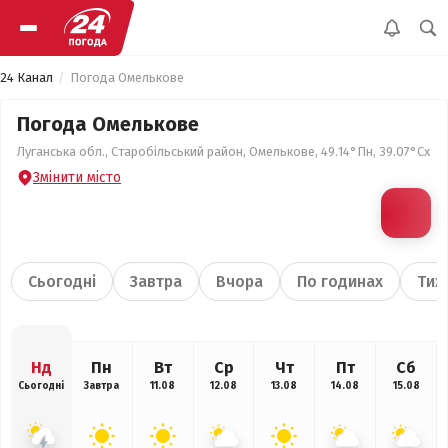
24 Канал
Погода Омелькове
Погода Омелькове
Луганська обл., Старобільський район, Омелькове, 49.14°Пн, 39.07°Сх
Змінити місто
Сьогодні
Завтра
Вчора
По годинах
Тиж
Нд
Пн
Вт
Ср
Чт
Пт
Сб
Сьогодні
Завтра
11.08
12.08
13.08
14.08
15.08