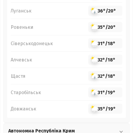
Луганськ
36°
/
20°
Ровеньки
35°
/
20°
Сіверськодонецьк
31°
/
18°
Алчевськ
32°
/
18°
Щастя
32°
/
18°
Старобільськ
31°
/
19°
Довжанськ
35°
/
19°
Автономна Республіка Крим