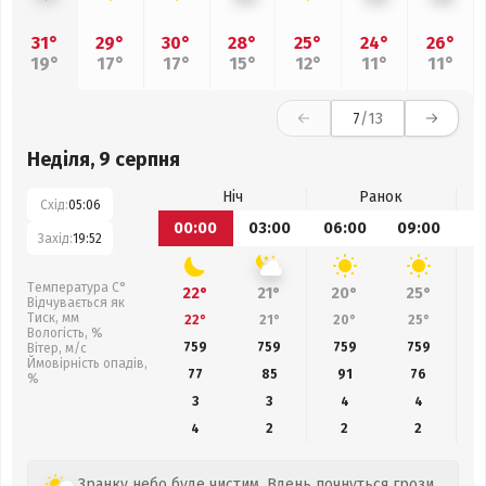
31°
29°
30°
28°
25°
24°
26°
19°
17°
17°
15°
12°
11°
11°
7
/13
Неділя, 9 серпня
Ніч
Ранок
Схід:
05:06
00:00
03:00
06:00
09:00
1
Захід:
19:52
Температура С°
22°
21°
20°
25°
Відчувається як
Тиск, мм
22°
21°
20°
25°
Вологість, %
759
759
759
759
Вітер, м/с
Ймовірність опадів,
77
85
91
76
%
3
3
4
4
4
2
2
2
Зранку небо буде чистим. Вдень почнуться грози.