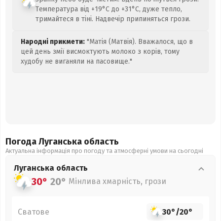
Температура від +19°C до +31°C, дуже тепло,
тримайтеся в тіні. Надвечір припиняться грози.
Народні прикмети:
"Матія (Матвія). Вважалося, що в
цей день змії висмоктують молоко з корів, тому
худобу не виганяли на пасовище."
Погода Луганська
область
Актуальна інформація про погоду та атмосферні умови на сьогодні
Луганська
область
30°
20°
Мінлива хмарність, грози
Сватове
30°
/
20°