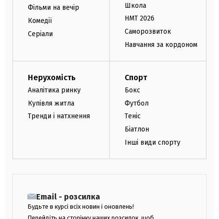
Школа
Фільми на вечір
НМТ 2026
Комедії
Саморозвиток
Серіали
Навчання за кордоном
Нерухомість
Спорт
Аналітика ринку
Бокс
Купівля житла
Футбол
Тренди і натхнення
Теніс
Біатлон
Інші види спорту
Email - розсилка
Будьте в курсі всіх новин і оновлень!
Перейдіть на сторінку наших розсилок, щоб