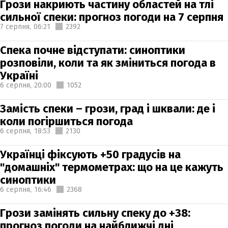
Грози накриють частину областей на тлі
сильної спеки: прогноз погоди на 7 серпня
7 серпня,
06:21
2392
Спека почне відступати: синоптики
розповіли, коли та як зміниться погода в
Україні
6 серпня,
20:00
1052
Замість спеки – грози, град і шквали: де і
коли погіршиться погода
6 серпня,
18:53
2130
Українці фіксують +50 градусів на
"домашніх" термометрах: що на це кажуть
синоптики
6 серпня,
16:46
2368
Грози замінять сильну спеку до +38:
прогноз погоди на найближчі дні