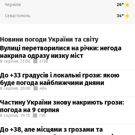
Чернігів
26°
Севастополь
34°
Новини погоди України та світу
Вулиці перетворилися на річки: негода
накрила одразу низку міст
8 серпня,
21:00
3128
До +33 градусів і локальні грози: якою
буде погода найближчими днями
8 серпня,
20:00
484
Частину України знову накриють грози:
погода на 9 серпня
8 серпня,
19:15
736
До +38, але місцями з грозами та