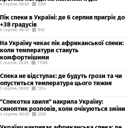
6 серпня,
08:00
3358
Пік спеки в Україні: де 6 серпня пригріє до
+38 градусів
6 серпня,
06:40
840
На Україну чекає пік африканської спеки:
коли температури стануть
комфортнішими
5 серпня,
20:00
11500
Спека не відступає: де будуть грози та чи
опуститься температура цього тижня
5 серпня,
08:00
1324
"Спекотна хвиля" накрила Україну:
синоптик розповів, коли очікуються зміни
4 серпня,
08:00
2350
Україну накриває африканська спека: де