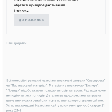
обрати ті, що відповідають вашим
інтересам.
ДО РОЗСИЛОК
Наші додатки:
android
apple
smart tv
samsung smart tv
Всі комерційні рекламні матеріали позначені словами "Спецпроєкт"
чи "Партнерський матеріал". Матеріали з позначкою "Експерт",
"Позиція" відображають позицію авторів та героїв. Редакція може
не поділяти їхніх поглядів. Детальніше щодо реклами та правил
цитування можна ознайомитись в правилах користування сайтом.
Усі права захищені.
Матеріали сайту призначені для осіб старше
21
року (21+)