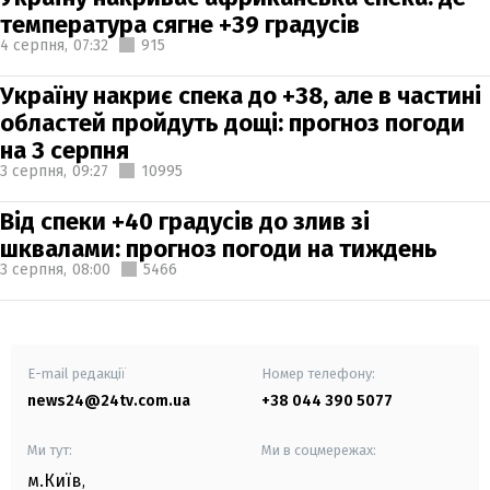
температура сягне +39 градусів
4 серпня,
07:32
915
Україну накриє спека до +38, але в частині
областей пройдуть дощі: прогноз погоди
на 3 серпня
3 серпня,
09:27
10995
Від спеки +40 градусів до злив зі
шквалами: прогноз погоди на тиждень
3 серпня,
08:00
5466
E-mail редакції
Номер телефону:
news24@24tv.com.ua
+38 044 390 5077
Ми тут:
Ми в соцмережах:
м.Київ
,