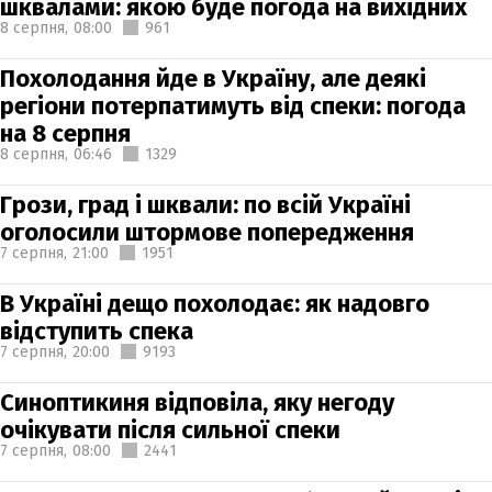
шквалами: якою буде погода на вихідних
8 серпня,
08:00
961
Похолодання йде в Україну, але деякі
регіони потерпатимуть від спеки: погода
на 8 серпня
8 серпня,
06:46
1329
Грози, град і шквали: по всій Україні
оголосили штормове попередження
7 серпня,
21:00
1951
В Україні дещо похолодає: як надовго
відступить спека
7 серпня,
20:00
9193
Синоптикиня відповіла, яку негоду
очікувати після сильної спеки
7 серпня,
08:00
2441