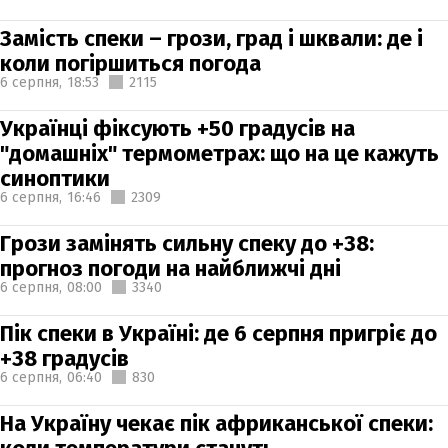
Замість спеки – грози, град і шквали: де і
коли погіршиться погода
6 серпня,
18:53
2115
Українці фіксують +50 градусів на
"домашніх" термометрах: що на це кажуть
синоптики
6 серпня,
16:46
2309
Грози замінять сильну спеку до +38:
прогноз погоди на найближчі дні
6 серпня,
08:00
3340
Пік спеки в Україні: де 6 серпня пригріє до
+38 градусів
6 серпня,
06:40
830
На Україну чекає пік африканської спеки: