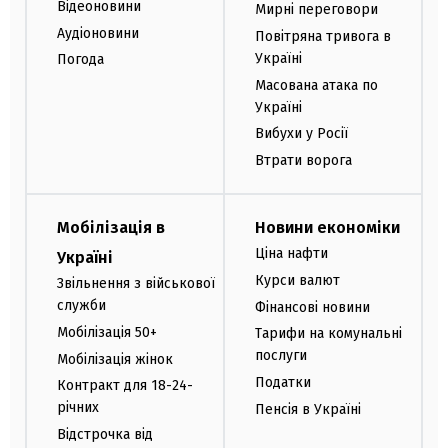
Відеоновини
Мирні переговори
Аудіоновини
Повітряна тривога в
Україні
Погода
Масована атака по
Україні
Вибухи у Росії
Втрати ворога
Мобілізація в
Новини економіки
Ціна нафти
Україні
Курси валют
Звільнення з військової
служби
Фінансові новини
Мобілізація 50+
Тарифи на комунальні
послуги
Мобілізація жінок
Податки
Контракт для 18-24-
річних
Пенсія в Україні
Відстрочка від