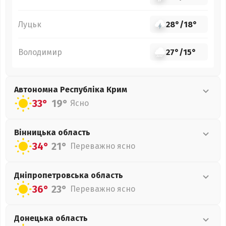
Луцьк
28°
/
18°
Володимир
27°
/
15°
Автономна Республіка Крим
33°
19°
Ясно
Вінницька
область
34°
21°
Переважно ясно
Дніпропетровська
область
36°
23°
Переважно ясно
Донецька
область