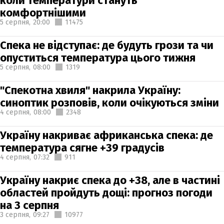
коли температури стануть
комфортнішими
5 серпня,
20:00
11475
Спека не відступає: де будуть грози та чи
опуститься температура цього тижня
5 серпня,
08:00
1319
"Спекотна хвиля" накрила Україну:
синоптик розповів, коли очікуються зміни
4 серпня,
08:00
2348
Україну накриває африканська спека: де
температура сягне +39 градусів
4 серпня,
07:32
911
Україну накриє спека до +38, але в частині
областей пройдуть дощі: прогноз погоди
на 3 серпня
3 серпня,
09:27
10977