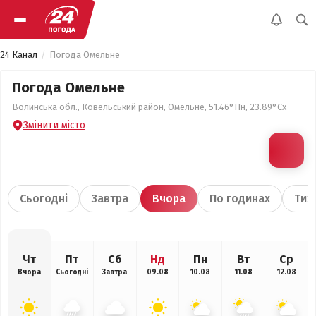
24 Канал
Погода Омельне
Погода Омельне
Волинська обл., Ковельський район, Омельне, 51.46°Пн, 23.89°Сх
Змінити місто
Сьогодні
Завтра
Вчора
По годинах
Тиж
Чт
Пт
Сб
Нд
Пн
Вт
Ср
Вчора
Сьогодні
Завтра
09.08
10.08
11.08
12.08