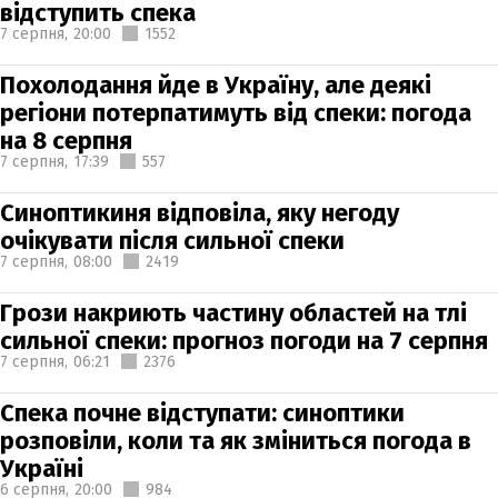
відступить спека
7 серпня,
20:00
1552
Похолодання йде в Україну, але деякі
регіони потерпатимуть від спеки: погода
на 8 серпня
7 серпня,
17:39
557
Синоптикиня відповіла, яку негоду
очікувати після сильної спеки
7 серпня,
08:00
2419
Грози накриють частину областей на тлі
сильної спеки: прогноз погоди на 7 серпня
7 серпня,
06:21
2376
Спека почне відступати: синоптики
розповіли, коли та як зміниться погода в
Україні
6 серпня,
20:00
984