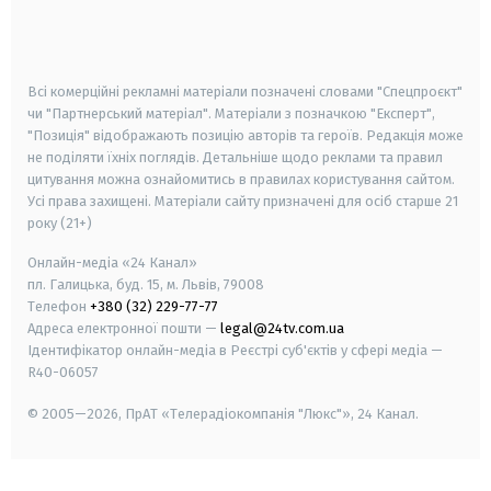
smart tv
samsung smart tv
Всі комерційні рекламні матеріали позначені словами "Спецпроєкт"
чи "Партнерський матеріал". Матеріали з позначкою "Експерт",
"Позиція" відображають позицію авторів та героїв. Редакція може
не поділяти їхніх поглядів. Детальніше щодо реклами та правил
цитування можна ознайомитись в правилах користування сайтом.
Усі права захищені.
Матеріали сайту призначені для осіб старше
21
року (21+)
Онлайн-медіа «24 Канал»
пл. Галицька, буд. 15, м. Львів, 79008
Телефон
+380 (32) 229-77-77
Адреса електронної пошти —
legal@24tv.com.ua
Ідентифікатор онлайн-медіа в Реєстрі суб'єктів у сфері медіа —
R40-06057
© 2005—2026,
ПрАТ «Телерадіокомпанія "Люкс"», 24 Канал.