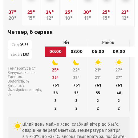
37°
25°
24°
25°
30°
25°
23°
20°
15°
12°
10°
11°
15°
12°
Четвер, 6 серпня
Ніч
Ранок
Схід:
05:55
00:00
03:00
06:00
09:00
1
Захід:
21:03
Температура С°
25°
22°
21°
27°
Відчувається як
Тиск, мм
25°
22°
21°
27°
Вологість, %
761
761
761
761
Вітер, м/с
Ймовірність опадів,
56
55
55
48
%
3
3
2
2
2
2
2
2
Цілий день майже ясно, слабкий вітер до 5 м/с,
опадів не передбачається. Температура повітря
від +20°C до +37°C, висока температура, подбайте