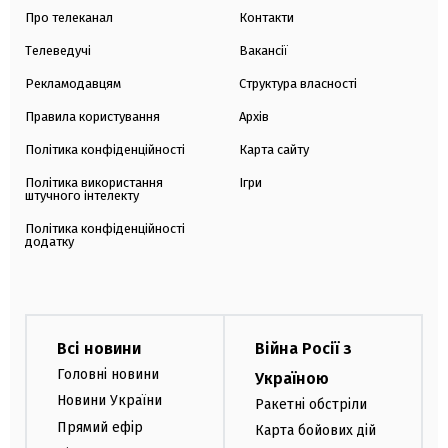
Про телеканал
Контакти
Телеведучі
Вакансії
Рекламодавцям
Структура власності
Правила користування
Архів
Політика конфіденційності
Карта сайту
Політика використання
Ігри
штучного інтелекту
Політика конфіденційності
додатку
Всі новини
Війна Росії з
Головні новини
Україною
Новини України
Ракетні обстріли
Прямий ефір
Карта бойових дій