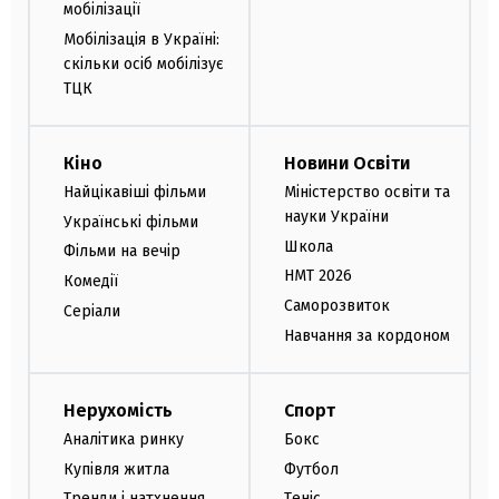
мобілізації
Мобілізація в Україні:
скільки осіб мобілізує
ТЦК
Кіно
Новини Освіти
Найцікавіші фільми
Міністерство освіти та
науки України
Українські фільми
Школа
Фільми на вечір
НМТ 2026
Комедії
Саморозвиток
Серіали
Навчання за кордоном
Нерухомість
Спорт
Аналітика ринку
Бокс
Купівля житла
Футбол
Тренди і натхнення
Теніс