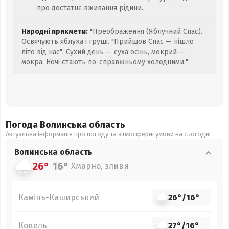
про достатнє вживання рідини.
Народні прикмети:
"Преображення (Яблучний Спас).
Освячують яблука і груші. "Прийшов Спас — пішло
літо від нас". Сухий день — суха осінь, мокрий —
мокра. Ночі стають по-справжньому холодними."
Погода Волинська
область
Актуальна інформація про погоду та атмосферні умови на сьогодні
Волинська
область
26°
16°
Хмарно, зливи
Камінь-Каширський
26°
/
16°
Ковель
27°
/
16°