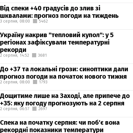
Від спеки +40 градусів до злив зі
шквалами: прогноз погоди на тиждень
3 серпня,
08:00
5462
Україну накрив "тепловий купол": у 5
регіонах зафіксували температурні
рекорди
2 серпня,
14:52
3681
До +37 та локальні грози: синоптики дали
прогноз погоди на початок нового тижня
2 серпня,
08:00
1793
Дощитиме лише на Заході, але припече до
+35: яку погоду прогнозують на 2 серпня
2 серпня,
06:57
2697
Спека на початку серпня: чи поб'є вона
рекордні показники температури