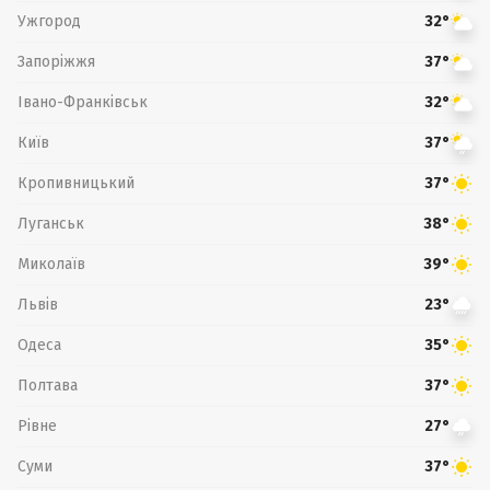
Ужгород
32°
Запоріжжя
37°
Івано-Франківськ
32°
Київ
37°
Кропивницький
37°
Луганськ
38°
Миколаїв
39°
Львів
23°
Одеса
35°
Полтава
37°
Рівне
27°
Суми
37°