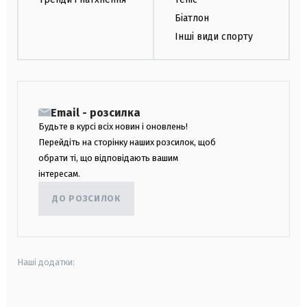
Біатлон
Інші види спорту
Email - розсилка
Будьте в курсі всіх новин і оновлень!
Перейдіть на сторінку наших розсилок, щоб
обрати ті, що відповідають вашим
інтересам.
ДО РОЗСИЛОК
Наші додатки:
android
apple