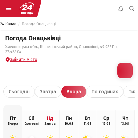
24 Канал
Погода Онацьківці
Погода Онацьківці
Хмельницька обл., Шепетівський район, Онацьківці, 49.95°Пн,
27.48°Сх
Змінити місто
Сьогодні
Завтра
Вчора
По годинах
Тиж
Пт
Сб
Нд
Пн
Вт
Ср
Чт
Вчора
Сьогодні
Завтра
10.08
11.08
12.08
13.08