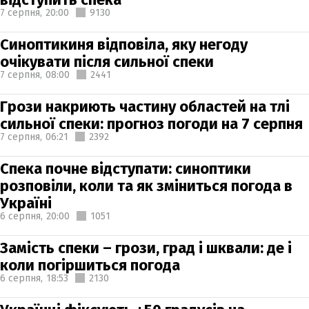
7 серпня,
20:00
9130
Синоптикиня відповіла, яку негоду
очікувати після сильної спеки
7 серпня,
08:00
2441
Грози накриють частину областей на тлі
сильної спеки: прогноз погоди на 7 серпня
7 серпня,
06:21
2392
Спека почне відступати: синоптики
розповіли, коли та як зміниться погода в
Україні
6 серпня,
20:00
1051
Замість спеки – грози, град і шквали: де і
коли погіршиться погода
6 серпня,
18:53
2130