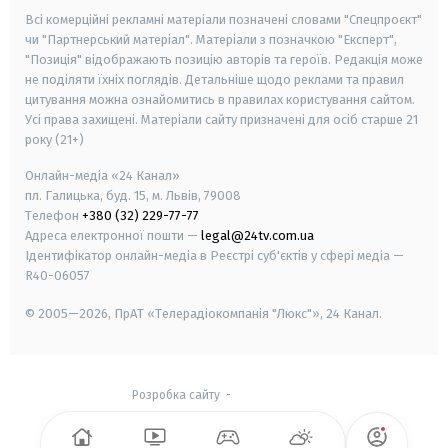
Всі комерційні рекламні матеріали позначені словами "Спецпроєкт"
чи "Партнерський матеріал". Матеріали з позначкою "Експерт",
"Позиція" відображають позицію авторів та героїв. Редакція може
не поділяти їхніх поглядів. Детальніше щодо реклами та правил
цитування можна ознайомитись в правилах користування сайтом.
Усі права захищені.
Матеріали сайту призначені для осіб старше
21
року (21+)
Онлайн-медіа «24 Канал»
пл. Галицька, буд. 15, м. Львів, 79008
Телефон
+380 (32) 229-77-77
Адреса електронної пошти —
legal@24tv.com.ua
Ідентифікатор онлайн-медіа в Реєстрі суб'єктів у сфері медіа —
R40-06057
© 2005—2026,
ПрАТ «Телерадіокомпанія "Люкс"», 24 Канал.
Розробка сайту
-