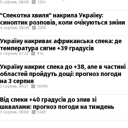
5 серпня,
08:00
1324
"Спекотна хвиля" накрила Україну:
синоптик розповів, коли очікуються зміни
4 серпня,
08:00
2350
Україну накриває африканська спека: де
температура сягне +39 градусів
4 серпня,
07:32
914
Україну накриє спека до +38, але в частині
областей пройдуть дощі: прогноз погоди
на 3 серпня
3 серпня,
09:27
10995
Від спеки +40 градусів до злив зі
шквалами: прогноз погоди на тиждень
3 серпня,
08:00
5465