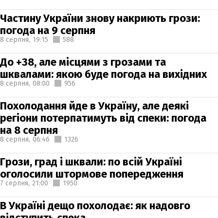
Частину України знову накриють грози:
погода на 9 серпня
8 серпня,
19:15
588
До +38, але місцями з грозами та
шквалами: якою буде погода на вихідних
8 серпня,
08:00
956
Похолодання йде в Україну, але деякі
регіони потерпатимуть від спеки: погода
на 8 серпня
8 серпня,
06:46
1326
Грози, град і шквали: по всій Україні
оголосили штормове попередження
7 серпня,
21:00
1950
В Україні дещо похолодає: як надовго
відступить спека