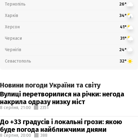
Тернопіль
26°
Харків
34°
Херсон
41°
Черкаси
31°
Чернігів
24°
Севастополь
32°
Новини погоди України та світу
Вулиці перетворилися на річки: негода
накрила одразу низку міст
8 серпня,
21:00
2351
До +33 градусів і локальні грози: якою
буде погода найближчими днями
8 серпня,
20:00
388