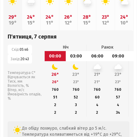
29°
24°
24°
26°
28°
23°
24°
19°
15°
11°
12°
15°
12°
10°
П'ятниця, 7 серпня
Ніч
Ранок
Схід:
05:46
00:00
03:00
06:00
09:00
1
Захід:
20:43
Температура С°
26°
23°
21°
23°
Відчувається як
Тиск, мм
26°
23°
21°
23°
Вологість, %
760
760
760
760
Вітер, м/с
Ймовірність опадів,
51
52
60
57
%
2
3
4
4
2
2
2
34
До обіду похмуро, слабкий вітер до 5 м/с.
Температура коливатиметься від +19°C до +29°C,