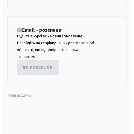
Email - розсилка
Будьте в курсі всіх новин і оновлень!
Перейдіть на сторінку наших розсилок, щоб
обрати ті, що відповідають вашим
інтересам.
ДО РОЗСИЛОК
Наші додатки:
android
apple
smart tv
samsung smart tv