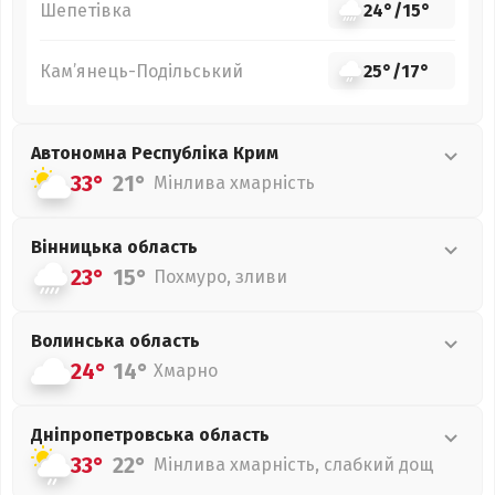
Шепетівка
24°
/
15°
Кам’янець-Подільський
25°
/
17°
Автономна Республіка Крим
33°
21°
Мінлива хмарність
Вінницька
область
23°
15°
Похмуро, зливи
Волинська
область
24°
14°
Хмарно
Дніпропетровська
область
33°
22°
Мінлива хмарність, слабкий дощ