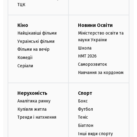
ТЦК
Кіно
Новини Освіти
Найцікавіші фільми
Міністерство освіти та
науки України
Українські фільми
Школа
Фільми на вечір
НМТ 2026
Комедії
Саморозвиток
Серіали
Навчання за кордоном
Нерухомість
Спорт
Аналітика ринку
Бокс
Купівля житла
Футбол
Тренди і натхнення
Теніс
Біатлон
Інші види спорту