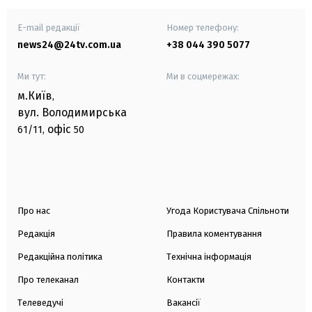
E-mail редакції
Номер телефону:
news24@24tv.com.ua
+38 044 390 5077
Ми тут:
Ми в соцмережах:
м.Київ
,
вул. Володимирська
офіс
61/11,
50
Про нас
Угода Користувача Спільноти
Редакція
Правила коментування
Редакційна політика
Технічна інформація
Про телеканал
Контакти
Телеведучі
Вакансії