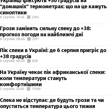
Українці фіксують +50 градусів на
"домашніх" термометрах: що на це кажуть
синоптики
6 серпня,
16:46
2364
Грози замінять сильну спеку до +38:
прогноз погоди на найближчі дні
6 серпня,
08:00
3357
Пік спеки в Україні: де 6 серпня пригріє до
+38 градусів
6 серпня,
06:40
838
На Україну чекає пік африканської спеки:
коли температури стануть
комфортнішими
5 серпня,
20:00
11500
Спека не відступає: де будуть грози та чи
опуститься температура цього тижня