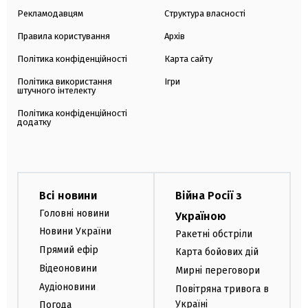
Рекламодавцям
Структура власності
Правила користування
Архів
Політика конфіденційності
Карта сайту
Політика використання
Ігри
штучного інтелекту
Політика конфіденційності
додатку
Всі новини
Війна Росії з
Головні новини
Україною
Новини України
Ракетні обстріли
Прямий ефір
Карта бойових дій
Відеоновини
Мирні переговори
Аудіоновини
Повітряна тривога в
Україні
Погода