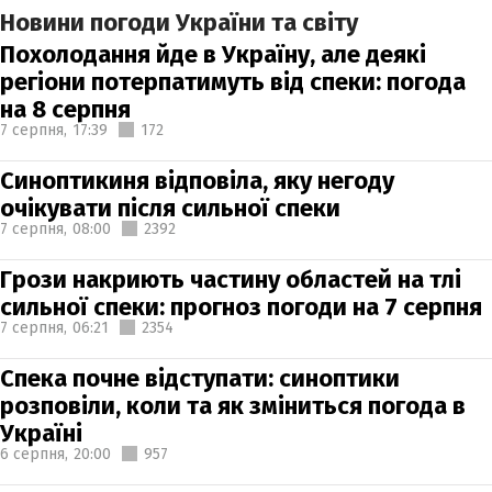
Новини погоди України та світу
Похолодання йде в Україну, але деякі
регіони потерпатимуть від спеки: погода
на 8 серпня
7 серпня,
17:39
172
Синоптикиня відповіла, яку негоду
очікувати після сильної спеки
7 серпня,
08:00
2392
Грози накриють частину областей на тлі
сильної спеки: прогноз погоди на 7 серпня
7 серпня,
06:21
2354
Спека почне відступати: синоптики
розповіли, коли та як зміниться погода в
Україні
6 серпня,
20:00
957