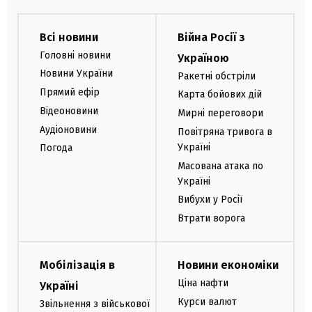
Всі новини
Війна Росії з
Головні новини
Україною
Новини України
Ракетні обстріли
Прямий ефір
Карта бойових дій
Відеоновини
Мирні переговори
Аудіоновини
Повітряна тривога в
Україні
Погода
Масована атака по
Україні
Вибухи у Росії
Втрати ворога
Мобілізація в
Новини економіки
Ціна нафти
Україні
Курси валют
Звільнення з військової