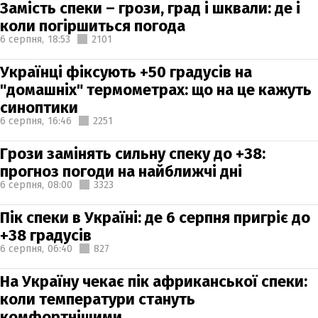
Замість спеки – грози, град і шквали: де і
коли погіршиться погода
6 серпня,
18:53
2101
Українці фіксують +50 градусів на
"домашніх" термометрах: що на це кажуть
синоптики
6 серпня,
16:46
2251
Грози замінять сильну спеку до +38:
прогноз погоди на найближчі дні
6 серпня,
08:00
3323
Пік спеки в Україні: де 6 серпня пригріє до
+38 градусів
6 серпня,
06:40
827
На Україну чекає пік африканської спеки:
коли температури стануть
комфортнішими