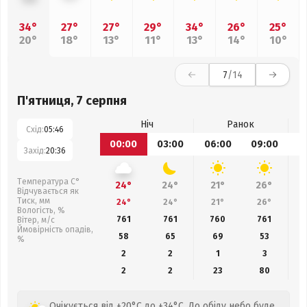
34°
27°
27°
29°
34°
26°
25°
20°
18°
13°
11°
13°
14°
10°
7
/14
П'ятниця, 7 серпня
Ніч
Ранок
Схід:
05:46
00:00
03:00
06:00
09:00
1
Захід:
20:36
Температура С°
24°
24°
21°
26°
Відчувається як
Тиск, мм
24°
24°
21°
26°
Вологість, %
761
761
760
761
Вітер, м/с
Ймовірність опадів,
58
65
69
53
%
2
2
1
3
2
2
23
80
Очікується від +20°C до +34°C. До обіду небо буде