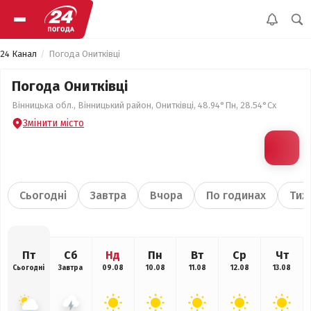
24 Канал
Погода Онитківці
Погода Онитківці
Вінницька обл., Вінницький район, Онитківці, 48.94°Пн, 28.54°Сх
Змінити місто
Сьогодні
Завтра
Вчора
По годинах
Тиж
Пт
Сб
Нд
Пн
Вт
Ср
Чт
Сьогодні
Завтра
09.08
10.08
11.08
12.08
13.08