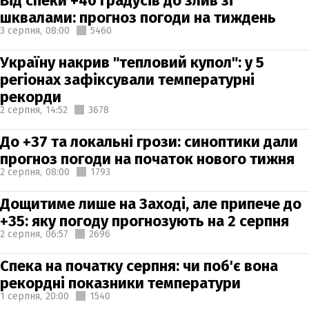
Від спеки +40 градусів до злив зі
шквалами: прогноз погоди на тиждень
3 серпня,
08:00
5460
Україну накрив "тепловий купол": у 5
регіонах зафіксували температурні
рекорди
2 серпня,
14:52
3678
До +37 та локальні грози: синоптики дали
прогноз погоди на початок нового тижня
2 серпня,
08:00
1793
Дощитиме лише на Заході, але припече до
+35: яку погоду прогнозують на 2 серпня
2 серпня,
06:57
2696
Спека на початку серпня: чи поб'є вона
рекордні показники температури
1 серпня,
20:00
1540