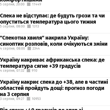
5 серпня,
20:00
11449
Спека не відступає: де будуть грози та чи
опуститься температура цього тижня
5 серпня,
08:00
1313
"Спекотна хвиля" накрила Україну:
синоптик розповів, коли очікуються зміни
4 серпня,
08:00
2344
Україну накриває африканська спека: де
температура сягне +39 градусів
4 серпня,
07:32
910
Україну накриє спека до +38, але в частині
областей пройдуть дощі: прогноз погоди
на 3 серпня
3 серпня,
09:27
10953