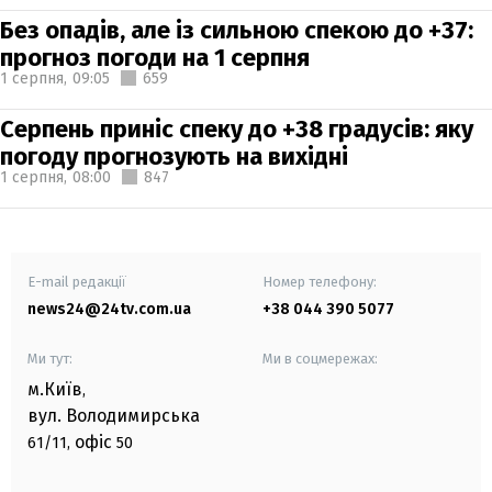
Без опадів, але із сильною спекою до +37:
прогноз погоди на 1 серпня
1 серпня,
09:05
659
Серпень приніс спеку до +38 градусів: яку
погоду прогнозують на вихідні
1 серпня,
08:00
847
E-mail редакції
Номер телефону:
news24@24tv.com.ua
+38 044 390 5077
Ми тут:
Ми в соцмережах:
м.Київ
,
вул. Володимирська
офіс
61/11,
50