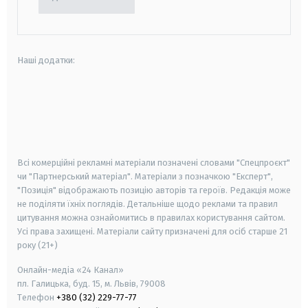
Наші додатки:
android
apple
smart tv
samsung smart tv
Всі комерційні рекламні матеріали позначені словами "Спецпроєкт"
чи "Партнерський матеріал". Матеріали з позначкою "Експерт",
"Позиція" відображають позицію авторів та героїв. Редакція може
не поділяти їхніх поглядів. Детальніше щодо реклами та правил
цитування можна ознайомитись в правилах користування сайтом.
Усі права захищені.
Матеріали сайту призначені для осіб старше
21
року (21+)
Онлайн-медіа «24 Канал»
пл. Галицька, буд. 15, м. Львів, 79008
Телефон
+380 (32) 229-77-77