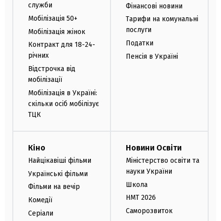
служби
Фінансові новини
Мобілізація 50+
Тарифи на комунальні
послуги
Мобілізація жінок
Податки
Контракт для 18-24-
річних
Пенсія в Україні
Відстрочка від
мобілізації
Мобілізація в Україні:
скільки осіб мобілізує
ТЦК
Кіно
Новини Освіти
Найцікавіші фільми
Міністерство освіти та
науки України
Українські фільми
Школа
Фільми на вечір
НМТ 2026
Комедії
Саморозвиток
Серіали