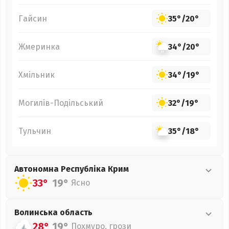
Гайсин
35°
/
20°
Жмеринка
34°
/
20°
Хмільник
34°
/
19°
Могилів-Подільський
32°
/
19°
Тульчин
35°
/
18°
Автономна Республіка Крим
33°
19°
Ясно
Волинська
область
28°
19°
Похмуро, грози