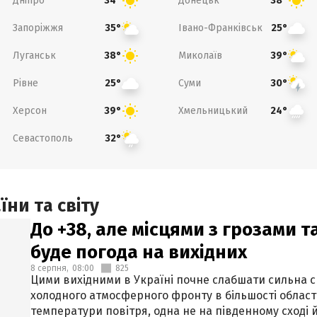
Дніпро
Донецьк
34°
38°
Запоріжжя
Івано-Франківськ
35°
25°
Луганськ
Миколаїв
38°
39°
Рівне
Суми
25°
30°
Херсон
Хмельницький
39°
24°
Севастополь
32°
ни та світу
До +38, але місцями з грозами 
буде погода на вихідних
8 серпня,
08:00
825
Цими вихідними в Україні почне слабшати сильна 
холодного атмосферного фронту в більшості област
температури повітря, одна не на південному сході й