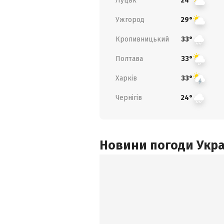
Луцьк
24°
Ужгород
29°
Кропивницький
33°
Полтава
33°
Харків
33°
Чернігів
24°
Новини погоди Украї