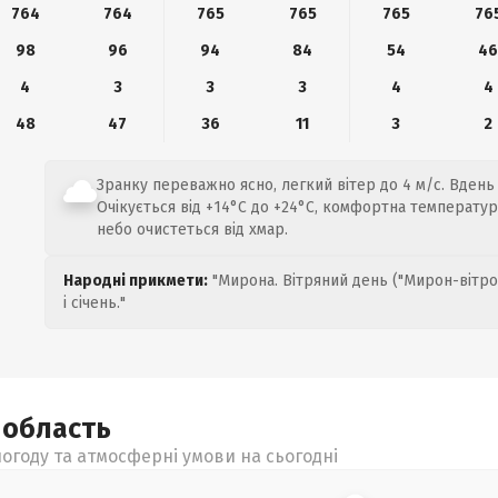
764
764
765
765
765
76
98
96
94
84
54
4
4
3
3
3
4
4
48
47
36
11
3
2
Зранку переважно ясно, легкий вітер до 4 м/с. Вдень
Очікується від +14°C до +24°C, комфортна температур
небо очистеться від хмар.
Народні прикмети:
"Мирона. Вітряний день ("Мирон-вітро
і січень."
а
область
огоду та атмосферні умови на сьогодні