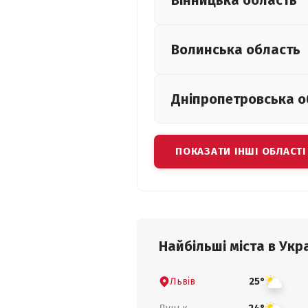
Вінницька
область
Волинська
область
Дніпропетровська
о
ПОКАЗАТИ ІНШІ ОБЛАСТІ
Найбільші міста в Укра
Львів
25°