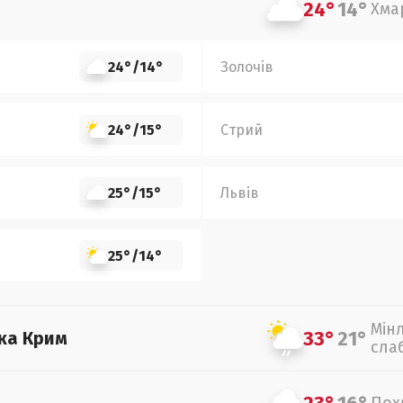
24°
14°
Хма
24°
/
14°
Золочів
24°
/
15°
Стрий
25°
/
15°
Львів
25°
/
14°
Мін
33°
21°
ка Крим
сла