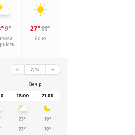
3°
9°
27°
11°
нлива
Ясно
рність
7
/14
Вечір
00
18:00
21:00
°
23°
19°
°
23°
19°