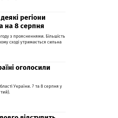
 деякі регіони
а на 8 серпня
огоду з проясненнями. Більшість
ному сході утримається сильна
країні оголосили
ласті України. 7 та 8 серпня у
тий).
адовго відступить