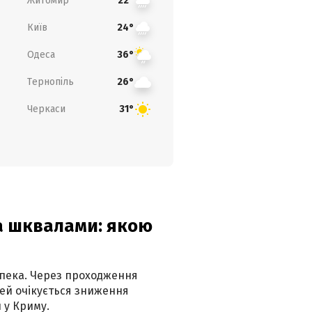
Житомир
22°
Київ
24°
Одеса
36°
Тернопіль
26°
Черкаси
31°
та шквалами: якою
спека. Через проходження
ей очікується зниження
 у Криму.