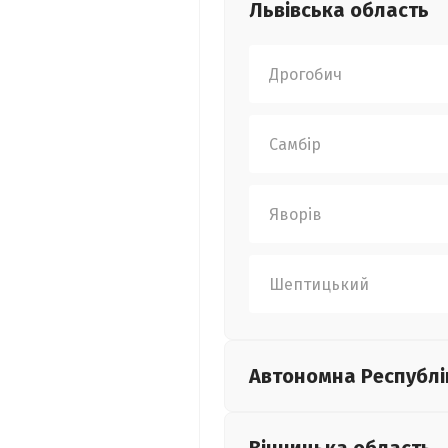
Львівська
область
Дрогобич
Самбір
Яворів
Шептицький
Автономна Республі