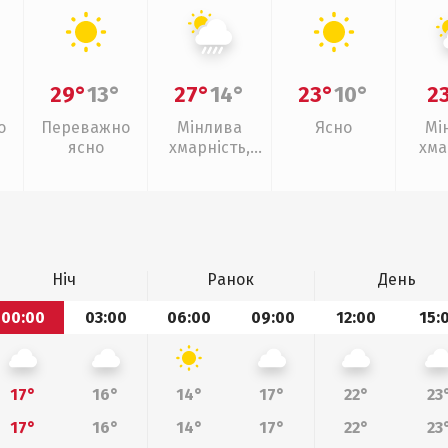
29°
13°
27°
14°
23°
10°
2
о
Переважно
Мінлива
Ясно
Мі
ясно
хмарність,
хма
зливи
Ніч
Ранок
День
00:00
03:00
06:00
09:00
12:00
15:
17°
16°
14°
17°
22°
23
17°
16°
14°
17°
22°
23