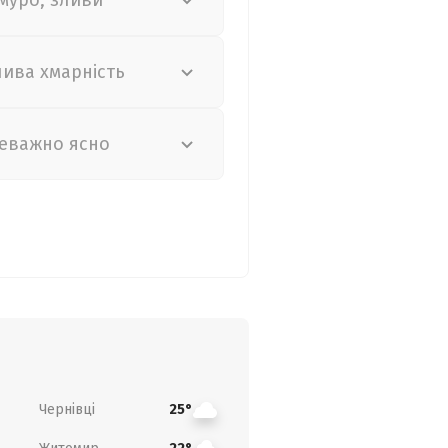
муро, зливи
лива хмарність
еважно ясно
Чернівці
25°