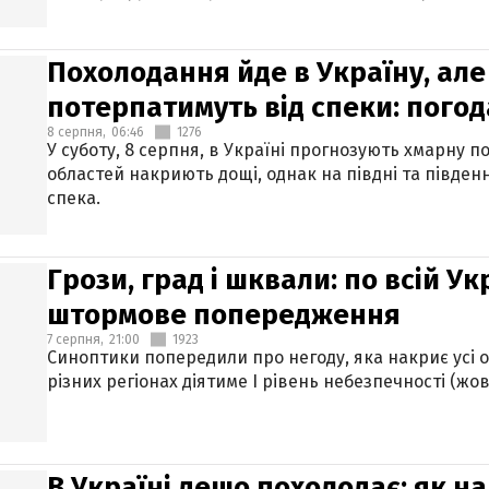
Похолодання йде в Україну, але
потерпатимуть від спеки: погод
8 серпня,
06:46
1276
У суботу, 8 серпня, в Україні прогнозують хмарну п
областей накриють дощі, однак на півдні та півден
спека.
Грози, град і шквали: по всій У
штормове попередження
7 серпня,
21:00
1923
Синоптики попередили про негоду, яка накриє усі об
різних регіонах діятиме І рівень небезпечності (жов
В Україні дещо похолодає: як н