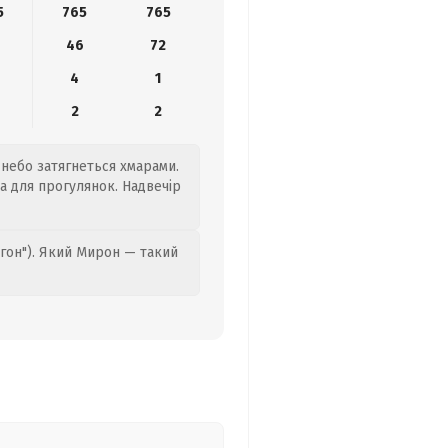
5
765
765
6
46
72
4
1
2
2
 небо затягнеться хмарами.
а для прогулянок. Надвечір
гон"). Який Мирон — такий