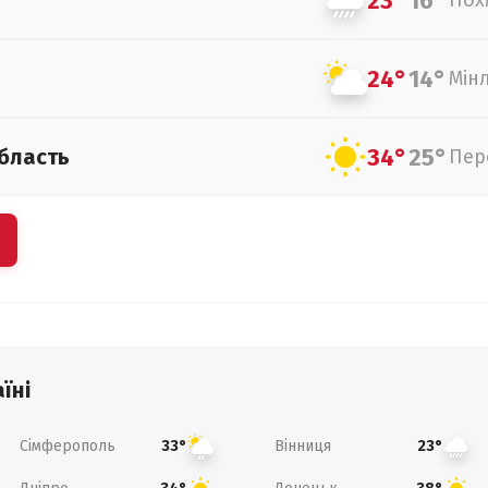
23°
16°
Пох
24°
14°
Мін
34°
25°
бласть
Пер
їні
Сімферополь
Вінниця
33°
23°