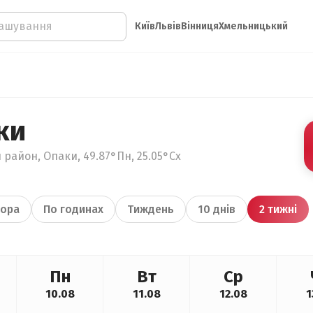
Київ
Львів
Вінниця
Хмельницький
ки
 район, Опаки, 49.87°Пн, 25.05°Сх
ора
По годинах
Тиждень
10 днів
2 тижні
Пн
Вт
Ср
10.08
11.08
12.08
1