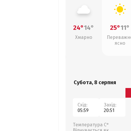
24°
14°
25°
11°
Хмарно
Переважн
ясно
Субота, 8 серпня
Схід:
Захід:
05:59
20:51
Температура С°
Відчувається як