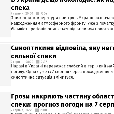
спека
7 серпня,
20:00
7204
Зниження температури повітря в Україні розпочалос
надходженням атмосферного фронту. Уже з початку
більшість регіонів опиняться під впливом нового а
Синоптикиня відповіла, яку нег
сильної спеки
7 серпня,
08:00
2437
Наразі в Україні переважає слабкий вітер, який м
погоду. Однак уже із 7 серпня через проходження 
синоптична ситуація зміниться.
Грози накриють частину областе
спеки: прогноз погоди на 7 сер
7 серпня,
06:21
2388