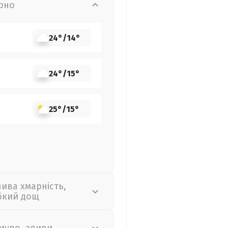
рно
24°
/
14°
24°
/
15°
25°
/
15°
лива хмарність,
бкий дощ