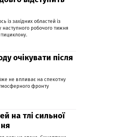
ь із західних областей із
 наступного робочого тижня
нтициклону.
оду очікувати після
айже не впливає на спекотну
атмосферного фронту
й на тлі сильної
пня