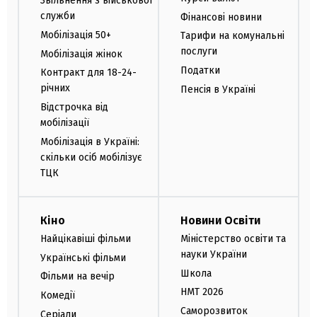
Звільнення з військової
служби
Фінансові новини
Мобілізація 50+
Тарифи на комунальні
послуги
Мобілізація жінок
Податки
Контракт для 18-24-
річних
Пенсія в Україні
Відстрочка від
мобілізації
Мобілізація в Україні:
скільки осіб мобілізує
ТЦК
Кіно
Новини Освіти
Найцікавіші фільми
Міністерство освіти та
науки України
Українські фільми
Школа
Фільми на вечір
НМТ 2026
Комедії
Саморозвиток
Серіали