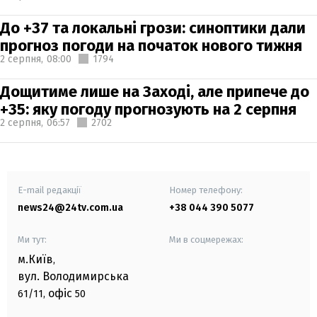
До +37 та локальні грози: синоптики дали
прогноз погоди на початок нового тижня
2 серпня,
08:00
1794
Дощитиме лише на Заході, але припече до
+35: яку погоду прогнозують на 2 серпня
2 серпня,
06:57
2702
E-mail редакції
Номер телефону:
news24@24tv.com.ua
+38 044 390 5077
Ми тут:
Ми в соцмережах:
м.Київ
,
вул. Володимирська
офіс
61/11,
50