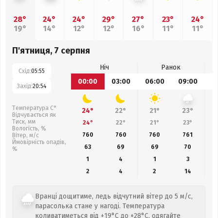
28°
24°
24°
29°
27°
23°
24°
19°
14°
12°
12°
16°
11°
11°
П'ятниця, 7 серпня
Ніч
Ранок
Схід:
05:55
00:00
03:00
06:00
09:00
1
Захід:
20:54
Температура С°
24°
22°
21°
23°
Відчувається як
Тиск, мм
24°
22°
21°
23°
Вологість, %
760
760
760
761
Вітер, м/с
Ймовірність опадів,
63
69
69
70
%
1
4
1
3
2
4
2
14
Вранці дощитиме, ледь відчутний вітер до 5 м/с,
парасолька стане у нагоді. Температура
коливатиметься від +19°C до +28°C, одягайте