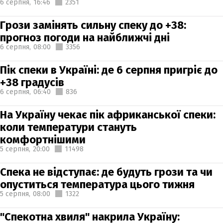
6 серпня,
16:46
2351
Грози замінять сильну спеку до +38:
прогноз погоди на найближчі дні
6 серпня,
08:00
3356
Пік спеки в Україні: де 6 серпня пригріє до
+38 градусів
6 серпня,
06:40
836
На Україну чекає пік африканської спеки:
коли температури стануть
комфортнішими
5 серпня,
20:00
11498
Спека не відступає: де будуть грози та чи
опуститься температура цього тижня
5 серпня,
08:00
1322
"Спекотна хвиля" накрила Україну: