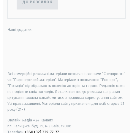
ДО РОЗСИЛОК
Наші додатки:
android
apple
smart tv
samsung smart tv
Всі комерційні рекламні матеріали позначені словами "Спецпроєкт"
чи "Партнерський матеріал". Матеріали з позначкою "Експерт",
"Позиція" відображають позицію авторів та героїв. Редакція може
не поділяти їхніх поглядів. Детальніше щодо реклами та правил
цитування можна ознайомитись в правилах користування сайтом.
Усі права захищені.
Матеріали сайту призначені для осіб старше
21
року (21+)
Онлайн-медіа «24 Канал»
пл. Галицька, буд. 15, м. Львів, 79008
Телефон
+380 (32) 229-77-77