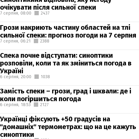
очікувати після сильної спеки
7 серпня,
08:00
2437
Грози накриють частину областей на тлі
сильної спеки: прогноз погоди на 7 серпня
7 серпня,
06:21
2388
Спека почне відступати: синоптики
розповіли, коли та як зміниться погода в
Україні
6 серпня,
20:00
1038
Замість спеки – грози, град і шквали: де і
коли погіршиться погода
6 серпня,
18:53
2127
Українці фіксують +50 градусів на
"домашніх" термометрах: що на це кажуть
синоптики