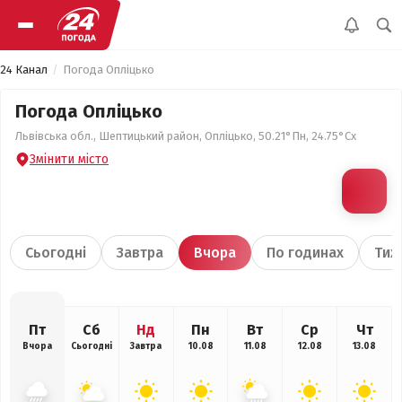
24 Канал
Погода Опліцько
Погода Опліцько
Львівська обл., Шептицький район, Опліцько, 50.21°Пн, 24.75°Сх
Змінити місто
Сьогодні
Завтра
Вчора
По годинах
Тиж
Пт
Сб
Нд
Пн
Вт
Ср
Чт
Вчора
Сьогодні
Завтра
10.08
11.08
12.08
13.08