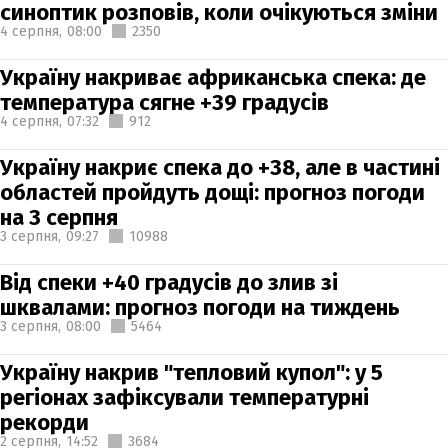
синоптик розповів, коли очікуються зміни
4 серпня,
08:00
2350
Україну накриває африканська спека: де
температура сягне +39 градусів
4 серпня,
07:32
912
Україну накриє спека до +38, але в частині
областей пройдуть дощі: прогноз погоди
на 3 серпня
3 серпня,
09:27
10988
Від спеки +40 градусів до злив зі
шквалами: прогноз погоди на тиждень
3 серпня,
08:00
5464
Україну накрив "тепловий купол": у 5
регіонах зафіксували температурні
рекорди
2 серпня,
14:52
3684