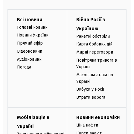
Всі новини
Війна Росії з
Головні новини
Україною
Новини України
Ракетні обстріли
Прямий ефір
Карта бойових дій
Відеоновини
Мирні переговори
Аудіоновини
Повітряна тривога в
Україні
Погода
Масована атака по
Україні
Вибухи у Росії
Втрати ворога
Мобілізація в
Новини економіки
Ціна нафти
Україні
Курси валют