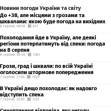
Новини погоди України та світу
До +38, але місцями з грозами та
шквалами: якою буде погода на вихідних
8 серпня,
08:00
847
Похолодання йде в Україну, але деякі
регіони потерпатимуть від спеки: погода
на 8 серпня
8 серпня,
06:46
1284
Грози, град і шквали: по всій Україні
оголосили штормове попередження
7 серпня,
21:00
1929
В Україні дещо похолодає: як надовго
відступить спека
7 серпня,
20:00
7323
Синоптикиня відповіла, яку негоду