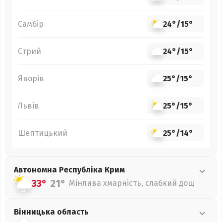
Самбір
24°
/
15°
Стрий
24°
/
15°
Яворів
25°
/
15°
Львів
25°
/
15°
Шептицький
25°
/
14°
Автономна Республіка Крим
33°
21°
Мінлива хмарність, слабкий дощ
Вінницька
область