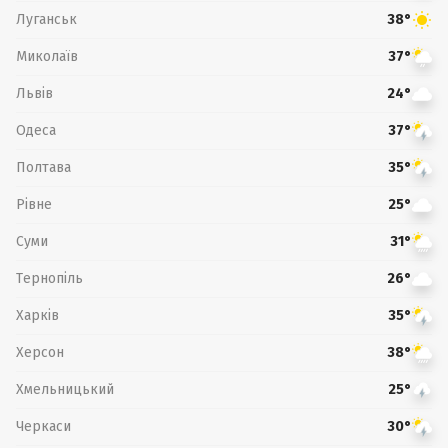
Луганськ
38°
Миколаїв
37°
Львів
24°
Одеса
37°
Полтава
35°
Рівне
25°
Суми
31°
Тернопіль
26°
Харків
35°
Херсон
38°
Хмельницький
25°
Черкаси
30°