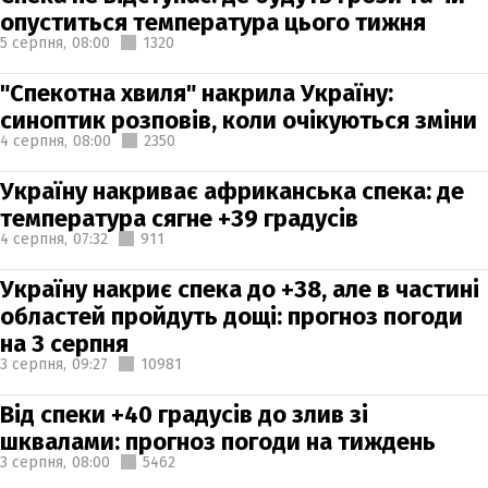
опуститься температура цього тижня
5 серпня,
08:00
1320
"Спекотна хвиля" накрила Україну:
синоптик розповів, коли очікуються зміни
4 серпня,
08:00
2350
Україну накриває африканська спека: де
температура сягне +39 градусів
4 серпня,
07:32
911
Україну накриє спека до +38, але в частині
областей пройдуть дощі: прогноз погоди
на 3 серпня
3 серпня,
09:27
10981
Від спеки +40 градусів до злив зі
шквалами: прогноз погоди на тиждень
3 серпня,
08:00
5462