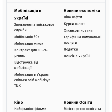
Мобілізація в
Новини економіки
Ціна нафти
Україні
Курси валют
Звільнення з військової
служби
Фінансові новини
Мобілізація 50+
Тарифи на комунальні
послуги
Мобілізація жінок
Податки
Контракт для 18-24-
річних
Пенсія в Україні
Відстрочка від
мобілізації
Мобілізація в Україні:
скільки осіб мобілізує
ТЦК
Кіно
Новини Освіти
Найцікавіші фільми
Міністерство освіти та