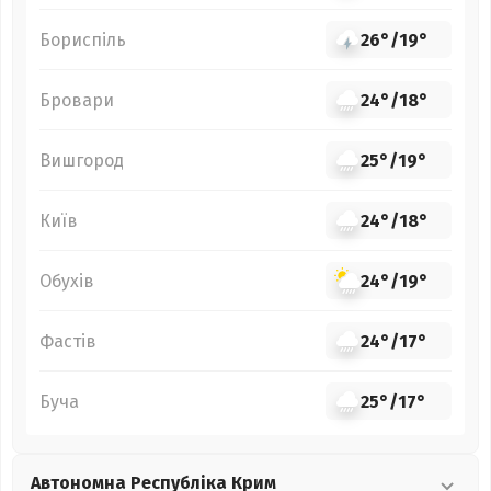
Бориспіль
26°
/
19°
Бровари
24°
/
18°
Вишгород
25°
/
19°
Київ
24°
/
18°
Обухів
24°
/
19°
Фастів
24°
/
17°
Буча
25°
/
17°
Автономна Республіка Крим