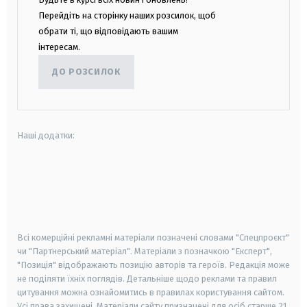
Перейдіть на сторінку наших розсилок, щоб
обрати ті, що відповідають вашим
інтересам.
ДО РОЗСИЛОК
Наші додатки:
android
apple
smart tv
samsung smart tv
Всі комерційні рекламні матеріали позначені словами "Спецпроєкт"
чи "Партнерський матеріал". Матеріали з позначкою "Експерт",
"Позиція" відображають позицію авторів та героїв. Редакція може
не поділяти їхніх поглядів. Детальніше щодо реклами та правил
цитування можна ознайомитись в правилах користування сайтом.
Усі права захищені.
Матеріали сайту призначені для осіб старше
21