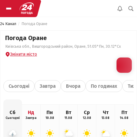
24 Канал
Погода Оране
Погода Оране
Київська обл., Вишгородський район, Оране, 51.05°Пн, 30.12°Сх
Змінити місто
Сьогодні
Завтра
Вчора
По годинах
Тиж
Сб
Нд
Пн
Вт
Ср
Чт
Пт
Сьогодні
Завтра
10.08
11.08
12.08
13.08
14.08