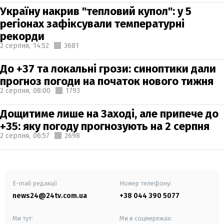
Україну накрив "тепловий купол": у 5
регіонах зафіксували температурні
рекорди
2 серпня,
14:52
3681
До +37 та локальні грози: синоптики дали
прогноз погоди на початок нового тижня
2 серпня,
08:00
1793
Дощитиме лише на Заході, але припече до
+35: яку погоду прогнозують на 2 серпня
2 серпня,
06:57
2698
E-mail редакції
Номер телефону:
news24@24tv.com.ua
+38 044 390 5077
Ми тут:
Ми в соцмережах: