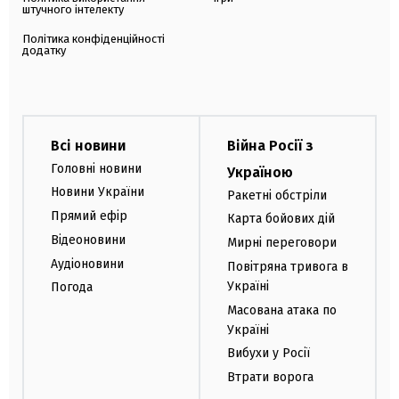
штучного інтелекту
Політика конфіденційності
додатку
Всі новини
Війна Росії з
Головні новини
Україною
Новини України
Ракетні обстріли
Прямий ефір
Карта бойових дій
Відеоновини
Мирні переговори
Аудіоновини
Повітряна тривога в
Україні
Погода
Масована атака по
Україні
Вибухи у Росії
Втрати ворога