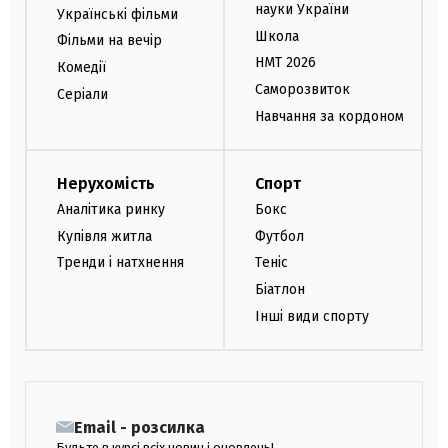
науки України
Українські фільми
Школа
Фільми на вечір
НМТ 2026
Комедії
Саморозвиток
Серіали
Навчання за кордоном
Нерухомість
Спорт
Аналітика ринку
Бокс
Купівля житла
Футбол
Тренди і натхнення
Теніс
Біатлон
Інші види спорту
Email - розсилка
Будьте в курсі всіх новин і оновлень!