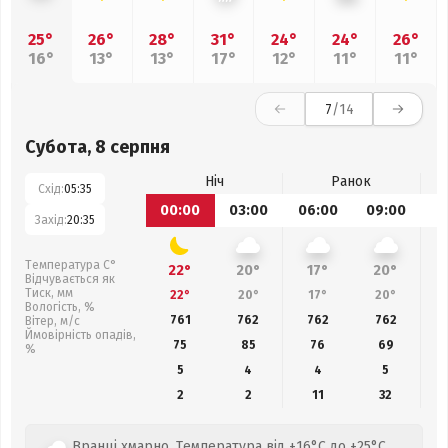
25°
26°
28°
31°
24°
24°
26°
16°
13°
13°
17°
12°
11°
11°
7
/14
Субота, 8 серпня
Ніч
Ранок
Схід:
05:35
00:00
03:00
06:00
09:00
1
Захід:
20:35
Температура С°
22°
20°
17°
20°
Відчувається як
Тиск, мм
22°
20°
17°
20°
Вологість, %
761
762
762
762
Вітер, м/с
Ймовірність опадів,
75
85
76
69
%
5
4
4
5
2
2
11
32
Вранці хмарно. Температура від +16°C до +25°C.