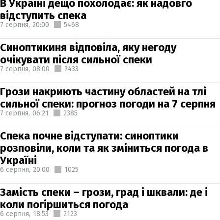
В Україні дещо похолодає: як надовго
відступить спека
7 серпня,
20:00
5468
Синоптикиня відповіла, яку негоду
очікувати після сильної спеки
7 серпня,
08:00
2433
Грози накриють частину областей на тлі
сильної спеки: прогноз погоди на 7 серпня
7 серпня,
06:21
2385
Спека почне відступати: синоптики
розповіли, коли та як зміниться погода в
Україні
6 серпня,
20:00
1025
Замість спеки – грози, град і шквали: де і
коли погіршиться погода
6 серпня,
18:53
2123