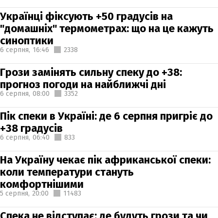
Українці фіксують +50 градусів на
"домашніх" термометрах: що на це кажуть
синоптики
6 серпня,
16:46
2338
Грози замінять сильну спеку до +38:
прогноз погоди на найближчі дні
6 серпня,
08:00
3352
Пік спеки в Україні: де 6 серпня пригріє до
+38 градусів
6 серпня,
06:40
833
На Україну чекає пік африканської спеки:
коли температури стануть
комфортнішими
5 серпня,
20:00
11483
Спека не відступає: де будуть грози та чи