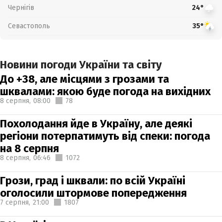
Чернігів
24°
Севастополь
35°
Новини погоди України та світу
До +38, але місцями з грозами та
шквалами: якою буде погода на вихідних
8 серпня,
08:00
78
Похолодання йде в Україну, але деякі
регіони потерпатимуть від спеки: погода
на 8 серпня
8 серпня,
06:46
1072
Грози, град і шквали: по всій Україні
оголосили штормове попередження
7 серпня,
21:00
1807