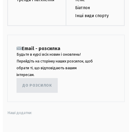
Біатлон
Інші види спорту
Email - розсилка
Будьте в курсі всіх новин і оновлень!
Перейдіть на сторінку наших розсилок, щоб
обрати ті, що відповідають вашим
інтересам.
ДО РОЗСИЛОК
Наші додатки:
android
apple