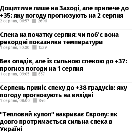
Дощитиме лише на Заході, але припече до
+35: яку погоду прогнозують на 2 серпня
2 серпня,
06:57
2696
Спека на початку серпня: чи поб'є вона
рекордні показники температури
1 серпня,
20:00
1539
Без опадів, але із сильною спекою до +37:
прогноз погоди на 1 серпня
1 серпня,
09:05
657
Серпень приніс спеку до +38 градусів: яку
погоду прогнозують на вихідні
1 серпня,
08:00
846
"Тепловий купол" накриває Європу: як
довго протримається сильна спека в
Україні