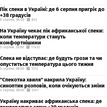
Пік спеки в Україні: де 6 серпня пригріє до
+38 градусів
6 серпня,
06:40
823
На Україну чекає пік африканської спеки:
коли температури стануть
комфортнішими
5 серпня,
20:00
11433
Спека не відступає: де будуть грози та чи
опуститься температура цього тижня
5 серпня,
08:00
1312
"Спекотна хвиля" накрила Україну:
синоптик розповів, коли очікуються зміни
4 серпня,
08:00
2341
Україну накриває африканська спека: де