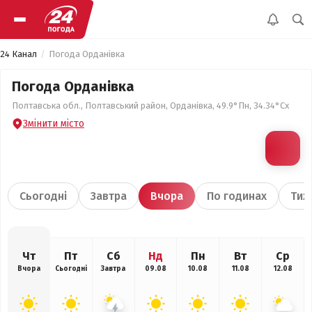
24 Канал
Погода Орданівка
Погода Орданівка
Полтавська обл., Полтавський район, Орданівка, 49.9°Пн, 34.34°Сх
Змінити місто
Сьогодні
Завтра
Вчора
По годинах
Тиж
Чт
Пт
Сб
Нд
Пн
Вт
Ср
Вчора
Сьогодні
Завтра
09.08
10.08
11.08
12.08