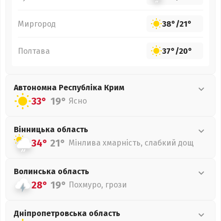
Миргород
38°
/
21°
Полтава
37°
/
20°
Автономна Республіка Крим
33°
19°
Ясно
Вінницька
область
34°
21°
Мінлива хмарність, слабкий дощ
Волинська
область
28°
19°
Похмуро, грози
Дніпропетровська
область