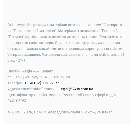
smart tv
samsung smart tv
Всі комерційні рекламні матеріали позначені словами "Спецпроєкт"
чи "Партнерський матеріал". Матеріали з позначкою "Експерт",
"Позиція" відображають позицію авторів та героїв. Редакція може
не поділяти їхніх поглядів. Детальніше щодо реклами та правил
цитування можна ознайомитись в правилах користування сайтом.
Усі права захищені.
Матеріали сайту призначені для осіб старше
21
року (21+)
Онлайн-медіа «24 Канал»
пл. Галицька, буд. 15, м. Львів, 79008
Телефон
+380 (32) 229-77-77
Адреса електронної пошти —
legal@24tv.com.ua
Ідентифікатор онлайн-медіа в Реєстрі суб'єктів у сфері медіа —
R40-06057
© 2005—2026,
ПрАТ «Телерадіокомпанія "Люкс"», 24 Канал.