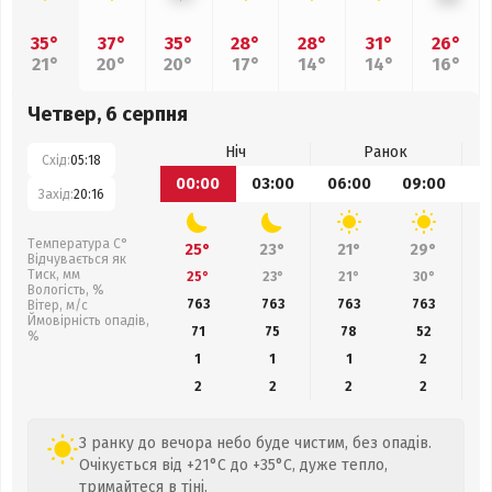
35°
37°
35°
28°
28°
31°
26°
21°
20°
20°
17°
14°
14°
16°
Четвер, 6 серпня
Ніч
Ранок
Схід:
05:18
00:00
03:00
06:00
09:00
1
Захід:
20:16
Температура С°
25°
23°
21°
29°
Відчувається як
Тиск, мм
25°
23°
21°
30°
Вологість, %
763
763
763
763
Вітер, м/с
Ймовірність опадів,
71
75
78
52
%
1
1
1
2
2
2
2
2
З ранку до вечора небо буде чистим, без опадів.
Очікується від +21°C до +35°C, дуже тепло,
тримайтеся в тіні.