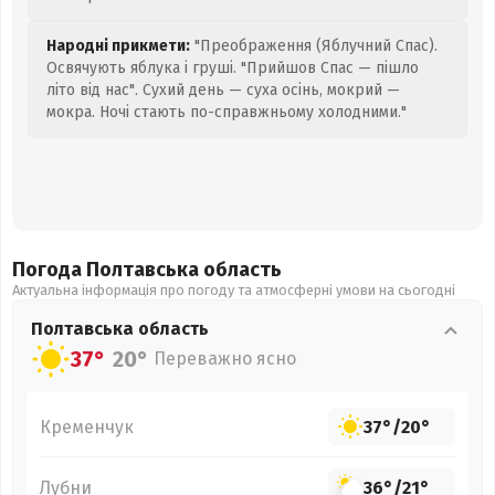
Народні прикмети:
"Преображення (Яблучний Спас).
Освячують яблука і груші. "Прийшов Спас — пішло
літо від нас". Сухий день — суха осінь, мокрий —
мокра. Ночі стають по-справжньому холодними."
Погода Полтавська
область
Актуальна інформація про погоду та атмосферні умови на сьогодні
Полтавська
область
37°
20°
Переважно ясно
Кременчук
37°
/
20°
Лубни
36°
/
21°