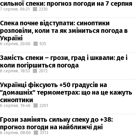
сильної спеки: прогноз погоди на 7 серпня
7 серпня,
06:21
2330
Спека почне відступати: синоптики
розповіли, коли та як зміниться погода в
Україні
6 серпня,
20:00
925
Замість спеки – грози, град і шквали: де і
коли погіршиться погода
6 серпня,
18:53
2072
Українці фіксують +50 градусів на
"домашніх" термометрах: що на це кажуть
синоптики
6 серпня,
16:46
2201
Грози замінять сильну спеку до +38:
прогноз погоди на найближчі дні
6 серпня,
08:00
3313