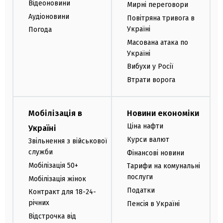
Відеоновини
Мирні переговори
Аудіоновини
Повітряна тривога в
Україні
Погода
Масована атака по
Україні
Вибухи у Росії
Втрати ворога
Мобілізація в
Новини економіки
Ціна нафти
Україні
Курси валют
Звільнення з військової
служби
Фінансові новини
Мобілізація 50+
Тарифи на комунальні
послуги
Мобілізація жінок
Податки
Контракт для 18-24-
річних
Пенсія в Україні
Відстрочка від