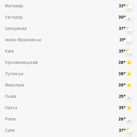
Житомир
33°
Ужгород
30°
Запоріжжя
37°
Івано-Франківськ
31°
Київ
35°
Кропивницький
38°
Луганськ
38°
Миколаїв
39°
Львів
25°
Одеса
35°
Рівне
26°
Суми
37°