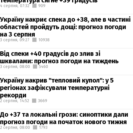
температура сягне +39 градусів
4 серпня,
07:32
909
Україну накриє спека до +38, але в частині
областей пройдуть дощі: прогноз погоди
на 3 серпня
3 серпня,
09:27
10938
Від спеки +40 градусів до злив зі
шквалами: прогноз погоди на тиждень
3 серпня,
08:00
5460
Україну накрив "тепловий купол": у 5
регіонах зафіксували температурні
рекорди
2 серпня,
14:52
3669
До +37 та локальні грози: синоптики дали
прогноз погоди на початок нового тижня
2 серпня,
08:00
1793