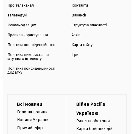
Про телеканал
Контакти
Телеведучі
Вакансії
Рекламодавцям
Структура власності
Правила користування
Архів
Політика конфіденційності
Карта сайту
Політика використання
Ігри
штучного інтелекту
Політика конфіденційності
додатку
Всі новини
Війна Росії з
Головні новини
Україною
Новини України
Ракетні обстріли
Прямий ефір
Карта бойових дій