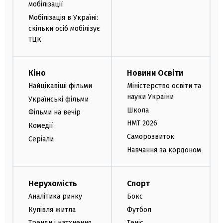
мобілізації
Мобілізація в Україні:
скільки осіб мобілізує
ТЦК
Кіно
Новини Освіти
Найцікавіші фільми
Міністерство освіти та
науки України
Українські фільми
Школа
Фільми на вечір
НМТ 2026
Комедії
Саморозвиток
Серіали
Навчання за кордоном
Нерухомість
Спорт
Аналітика ринку
Бокс
Купівля житла
Футбол
Тренди і натхнення
Теніс