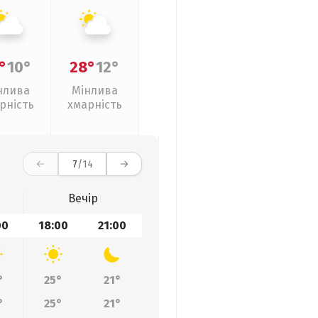
°
10°
28°
12°
нлива
Мінлива
рність
хмарність
7
/14
Вечір
00
18:00
21:00
°
25°
21°
°
25°
21°