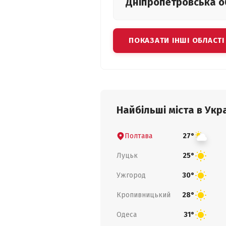
Дніпропетровська
о
ПОКАЗАТИ ІНШІ ОБЛАСТІ
Найбільші міста в Укра
Полтава
27°
Луцьк
25°
Ужгород
30°
Кропивницький
28°
Одеса
31°