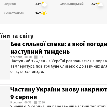
Херсон
Хмельницький
33°
24°
Севастополь
34°
ни та світу
Без сильної спеки: з якої пого
наступний тиждень
9 серпня,
08:00
311
Наступний тиждень в Україні розпочнеться з перев
Температура повітря буде близькою до звичних для
очікуються опади.
Частину України знову накриют
9 серпня
9 серпня,
06:33
2080
У неділю, 9 серпня, на переважній частині територі