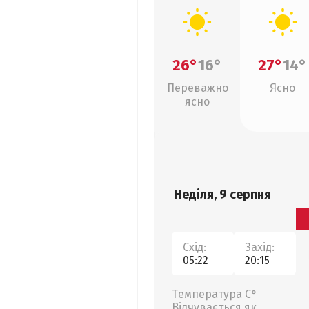
26°
16°
27°
14°
Переважно
Ясно
ясно
Неділя, 9 серпня
Схід:
Захід:
05:22
20:15
Температура С°
Відчувається як