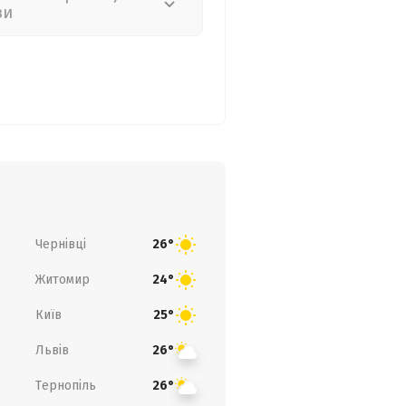
зи
Чернівці
26°
Житомир
24°
Київ
25°
Львів
26°
Тернопіль
26°