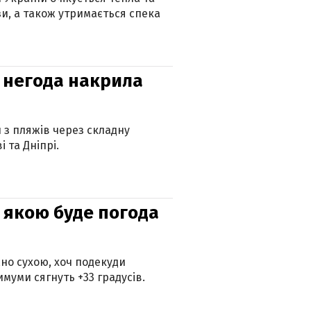
зи, а також утримається спека
: негода накрила
и з пляжів через складну
 та Дніпрі.
и: якою буде погода
но сухою, хоч подекуди
муми сягнуть +33 градусів.