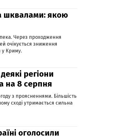
та шквалами: якою
спека. Через проходження
ей очікується зниження
 у Криму.
 деякі регіони
а на 8 серпня
огоду з проясненнями. Більшість
ному сході утримається сильна
країні оголосили