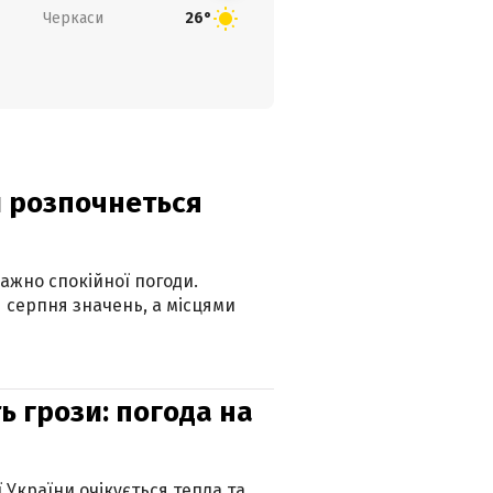
Черкаси
26°
ди розпочнеться
ажно спокійної погоди.
 серпня значень, а місцями
ь грози: погода на
ї України очікується тепла та