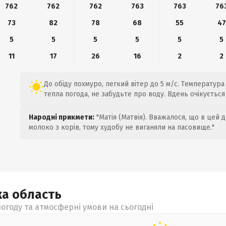
762
762
762
763
763
76
73
82
78
68
55
47
5
5
5
5
5
5
11
17
26
16
2
2
До обіду похмуро, легкий вітер до 5 м/с. Температура 
тепла погода, не забудьте про воду. Вдень очікується
Народні прикмети:
"Матія (Матвія). Вважалося, що в цей 
молоко з корів, тому худобу не виганяли на пасовище."
ка
область
огоду та атмосферні умови на сьогодні