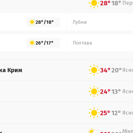
28°
18°
Пер
28°
/
18°
Лубни
26°
/
17°
Полтава
34°
20°
ка Крим
Ясн
24°
13°
Ясн
25°
12°
Ясн
Мін