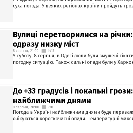
суха погода. У деяких регіонах країни пройдуть гро
Вулиці перетворилися на річки
одразу низку міст
8 серпня,
21:00
4415
У суботу, 8 серпня, в Одесі люди були змушені тікат
погодну ситуацію. Також сильні опади були у Харкові
До +33 градусів і локальні гроз
найближчими днями
8 серпня,
20:00
770
Погода в Україні найближчими днями буде переваж
очікуються короткочасні опади. Температурні макси