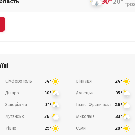
30°
20°
бласть
гро
їні
Сімферополь
Вінниця
34°
24°
Дніпро
Донецьк
30°
35°
Запоріжжя
Івано-Франківськ
31°
26°
Луганськ
Миколаїв
36°
33°
Рівне
Суми
25°
28°