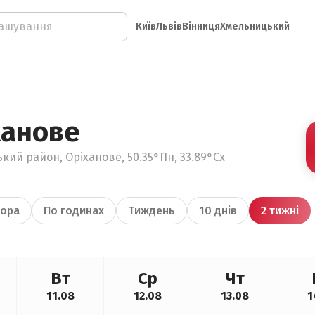
Київ
Львів
Вінниця
Хмельницький
ханове
кий район, Оріханове, 50.35°Пн, 33.89°Сх
ора
По годинах
Тиждень
10 днів
2 тижні
Вт
Ср
Чт
11.08
12.08
13.08
1