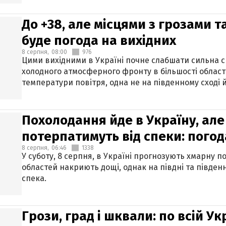
До +38, але місцями з грозами 
буде погода на вихідних
8 серпня,
08:00
976
Цими вихідними в Україні почне слабшати сильна 
холодного атмосферного фронту в більшості област
температури повітря, одна не на південному сході й
Похолодання йде в Україну, але
потерпатимуть від спеки: погод
8 серпня,
06:46
1338
У суботу, 8 серпня, в Україні прогнозують хмарну п
областей накриють дощі, однак на півдні та півден
спека.
Грози, град і шквали: по всій У