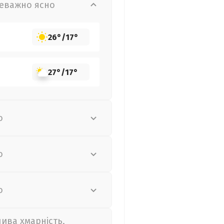
еважно ясно
26°
/
17°
27°
/
17°
о
о
о
лива хмарність,