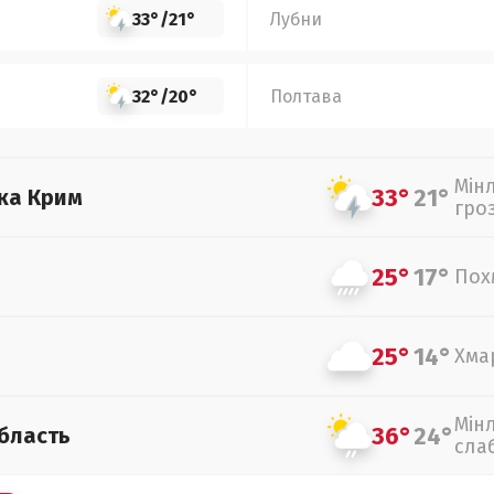
33°
/
21°
Лубни
32°
/
20°
Полтава
Мін
33°
21°
ка Крим
гро
25°
17°
Пох
25°
14°
Хма
Мін
36°
24°
бласть
сла