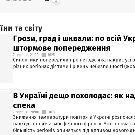
ни та світу
Грози, град і шквали: по всій У
штормове попередження
7 серпня,
21:00
1625
Синоптики попередили про негоду, яка накриє усі об
різних регіонах діятиме І рівень небезпечності (жов
В Україні дещо похолодає: як н
спека
7 серпня,
20:00
3877
Зниження температури повітря в Україні розпочалос
надходженням атмосферного фронту. Уже з початку
більшість регіонів опиняться під впливом нового а