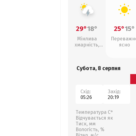
29°
18°
25°
15°
Мінлива
Переважн
хмарність,
ясно
грози
Субота, 8 серпня
Схід:
Захід:
05:26
20:19
Температура С°
Відчувається як
Тиск, мм
Вологість, %
Вітер, м/с