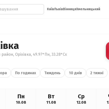
Київ
Львів
Вінниця
Хмельницький
івка
район, Оріхівка, 49.97°Пн, 33.28°Сх
ора
По годинах
Тиждень
10 днів
2 тижні
Пн
Вт
Ср
10.08
11.08
12.08
1