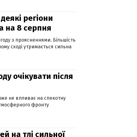
 деякі регіони
а на 8 серпня
огоду з проясненнями. Більшість
ному сході утримається сильна
оду очікувати після
айже не впливає на спекотну
атмосферного фронту
й на тлі сильної