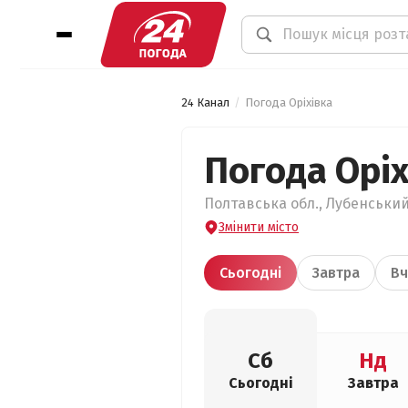
24 Канал
Погода Оріхівка
Погода Оріх
Полтавська обл., Лубенський 
Змінити місто
Сьогодні
Завтра
Вч
Сб
Нд
Сьогодні
Завтра