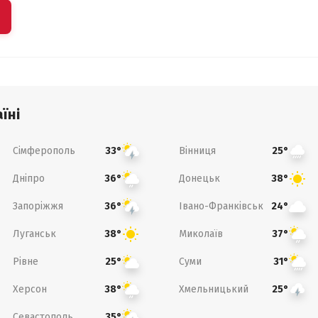
їні
Сімферополь
Вінниця
33°
25°
Дніпро
Донецьк
36°
38°
Запоріжжя
Івано-Франківськ
36°
24°
Луганськ
Миколаїв
38°
37°
Рівне
Суми
25°
31°
Херсон
Хмельницький
38°
25°
Севастополь
35°