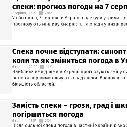
спеки: прогноз погоди на 7 сер
7 серпня,
06:21
2382
У п'ятницю, 7 серпня, в Україні подекуди утримаєт
прогнозують мінливу хмарність та опади у низці рег
Спека почне відступати: синопт
коли та як зміниться погода в У
6 серпня,
20:00
1023
Найближчими днями в Україні прогнозують зміну син
регіони першими відчують спад спеки. Водночас к
більшість областей.
Замість спеки – грози, град і шк
погіршиться погода
6 серпня,
18:53
2121
Після сильної спеки погода в частині України різко