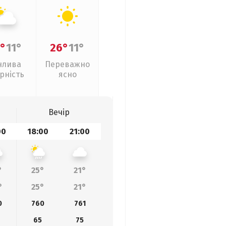
°
11°
26°
11°
нлива
Переважно
рність
ясно
Вечір
00
18:00
21:00
°
25°
21°
°
25°
21°
0
760
761
4
65
75