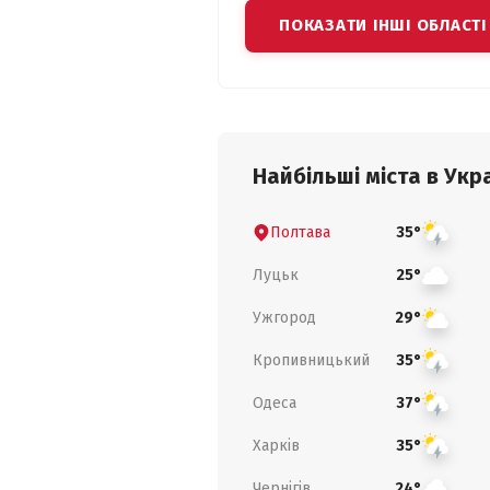
ПОКАЗАТИ ІНШІ ОБЛАСТІ
Найбільші міста в Укра
Полтава
35°
Луцьк
25°
Ужгород
29°
Кропивницький
35°
Одеса
37°
Харків
35°
Чернігів
24°