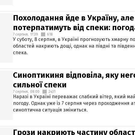
Похолодання йде в Україну, але
потерпатимуть від спеки: погод
7 серпня,
17:39
618
У суботу, 8 серпня, в Україні прогнозують хмарну п
областей накриють дощі, однак на півдні та півден
спека.
Синоптикиня відповіла, яку нег
сильної спеки
7 серпня,
08:00
2431
Наразі в Україні переважає слабкий вітер, який м
погоду. Однак уже із 7 серпня через проходження 
синоптична ситуація зміниться.
Грози накриють частину областе