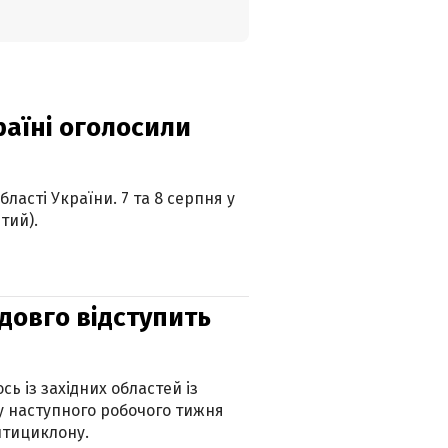
країні оголосили
ласті України. 7 та 8 серпня у
тий).
адовго відступить
ь із західних областей із
 наступного робочого тижня
нтициклону.