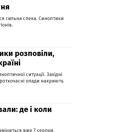
пня
ься сильна спека. Синоптики
іонів.
ики розповіли,
країні
оптичної ситуації. Західні
ороткочасні опади накриють
вали: де і коли
 зміниться вже 7 серпня.