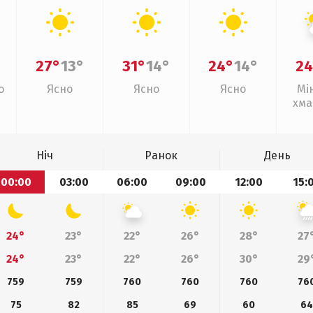
27°
13°
31°
14°
24°
14°
24
о
Ясно
Ясно
Ясно
Мі
хма
Ніч
Ранок
День
00:00
03:00
06:00
09:00
12:00
15:
24°
23°
22°
26°
28°
27
24°
23°
22°
26°
30°
29
759
759
760
760
760
76
75
82
85
69
60
6