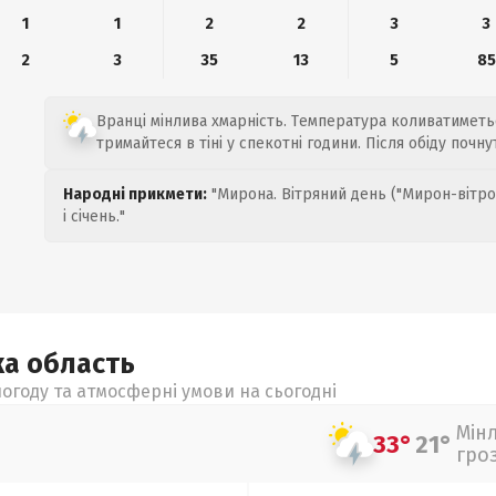
1
1
2
2
3
3
2
3
35
13
5
85
Вранці мінлива хмарність. Температура коливатиметьс
тримайтеся в тіні у спекотні години. Після обіду почну
Народні прикмети:
"Мирона. Вітряний день ("Мирон-вітро
і січень."
ка
область
огоду та атмосферні умови на сьогодні
Мін
33°
21°
гро