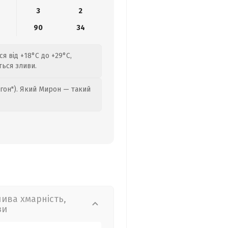
3
2
90
34
я від +18°C до +29°C,
ться зливи.
гон"). Який Мирон — такий
лива хмарність,
зи