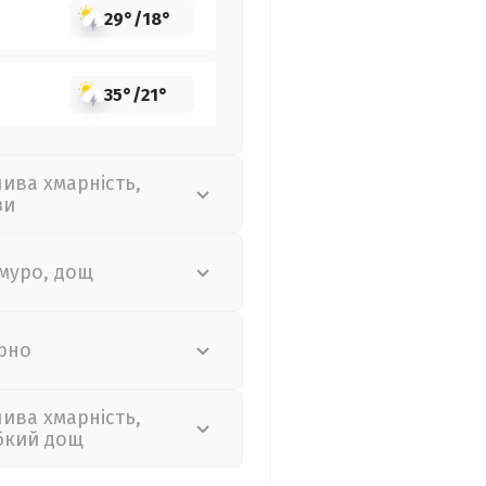
29°
/
18°
35°
/
21°
лива хмарність,
зи
муро, дощ
рно
лива хмарність,
бкий дощ