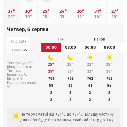
37°
30°
25°
24°
26°
31°
27°
21°
19°
15°
13°
11°
14°
15°
Четвер, 6 серпня
Ніч
Ранок
Схід:
05:47
00:00
03:00
06:00
09:00
1
Захід:
20:45
Температура С°
25°
23°
22°
28°
Відчувається як
Тиск, мм
25°
23°
22°
28°
Вологість, %
763
763
762
762
Вітер, м/с
Ймовірність опадів,
58
56
61
54
%
2
3
2
2
2
2
2
2
На термометрі від +21°C до +37°C. Більшу частину
дня небо буде безхмарним, слабкий вітер до 3 м/
с.