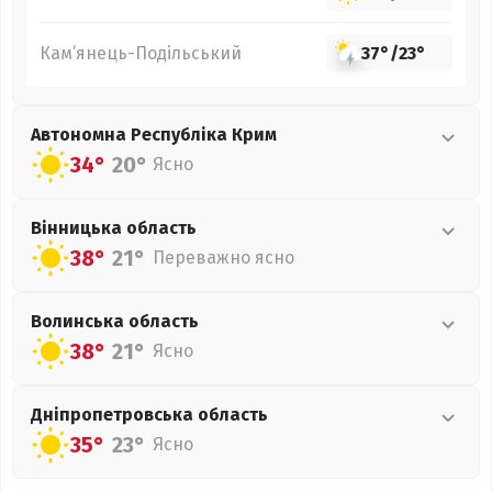
Кам’янець-Подільський
37°
/
23°
Автономна Республіка Крим
34°
20°
Ясно
Вінницька
область
38°
21°
Переважно ясно
Волинська
область
38°
21°
Ясно
Дніпропетровська
область
35°
23°
Ясно