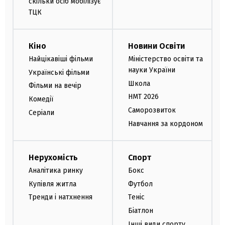
скільки осіб мобілізує
ТЦК
Кіно
Новини Освіти
Найцікавіші фільми
Міністерство освіти та
науки України
Українські фільми
Школа
Фільми на вечір
НМТ 2026
Комедії
Саморозвиток
Серіали
Навчання за кордоном
Нерухомість
Спорт
Аналітика ринку
Бокс
Купівля житла
Футбол
Тренди і натхнення
Теніс
Біатлон
Інші види спорту