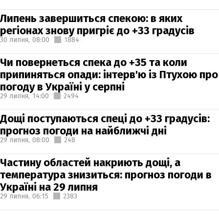
Липень завершиться спекою: в яких
регіонах знову пригріє до +33 градусів
30 липня,
08:00
1884
Чи повернеться спека до +35 та коли
припиняться опади: інтерв'ю із Птухою про
погоду в Україні у серпні
29 липня,
14:00
2494
Дощі поступаються спеці до +33 градусів:
прогноз погоди на найближчі дні
29 липня,
08:00
248
Частину областей накриють дощі, а
температура знизиться: прогноз погоди в
Україні на 29 липня
29 липня,
06:15
2383