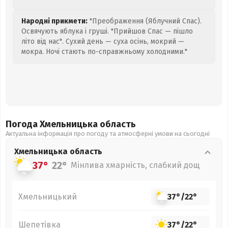
Народні прикмети:
"Преображення (Яблучний Спас).
Освячують яблука і груші. "Прийшов Спас — пішло
літо від нас". Сухий день — суха осінь, мокрий —
мокра. Ночі стають по-справжньому холодними."
Погода Хмельницька
область
Актуальна інформація про погоду та атмосферні умови на сьогодні
Хмельницька
область
37°
22°
Мінлива хмарність, слабкий дощ
Хмельницький
37°
/
22°
Шепетівка
37°
/
22°