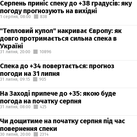
Серпень приніс спеку до +38 градусів: яку
погоду прогнозують на вихідні
1 серпня,
08:00
838
"Тепловий купол" накриває Європу: як
довго протримається сильна спека в
Україні
31 липня,
20:00
10896
Спека до +34 повертається: прогноз
погоди на 31 липня
31 липня,
09:15
905
На Заході припече до +35: якою буде
погода на початку серпня
31 липня,
08:00
425
Чи дощитиме на початку серпня під час
повернення спеки
30 липня,
20:00
2314