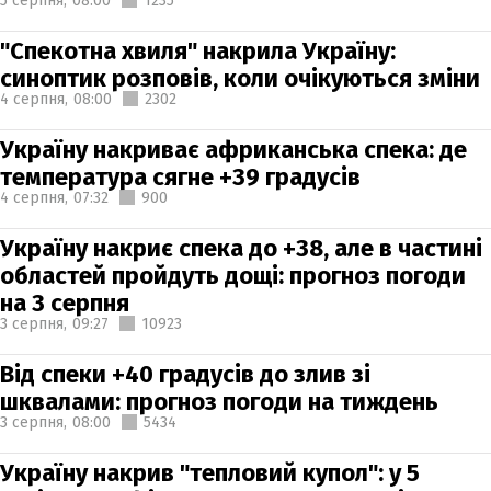
5 серпня,
08:00
1235
"Спекотна хвиля" накрила Україну:
синоптик розповів, коли очікуються зміни
4 серпня,
08:00
2302
Україну накриває африканська спека: де
температура сягне +39 градусів
4 серпня,
07:32
900
Україну накриє спека до +38, але в частині
областей пройдуть дощі: прогноз погоди
на 3 серпня
3 серпня,
09:27
10923
Від спеки +40 градусів до злив зі
шквалами: прогноз погоди на тиждень
3 серпня,
08:00
5434
Україну накрив "тепловий купол": у 5