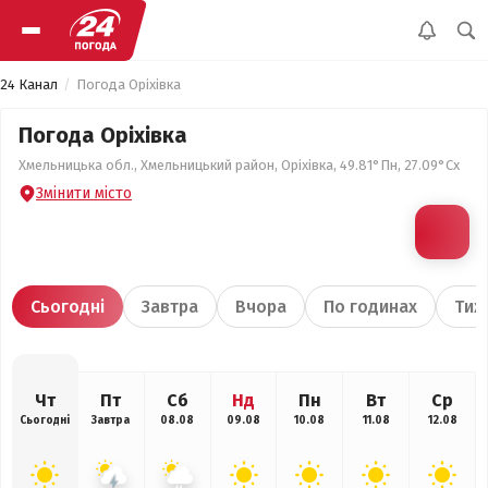
24 Канал
Погода Оріхівка
Погода Оріхівка
Хмельницька обл., Хмельницький район, Оріхівка, 49.81°Пн, 27.09°Сх
Змінити місто
Сьогодні
Завтра
Вчора
По годинах
Тиж
Чт
Пт
Сб
Нд
Пн
Вт
Ср
Сьогодні
Завтра
08.08
09.08
10.08
11.08
12.08