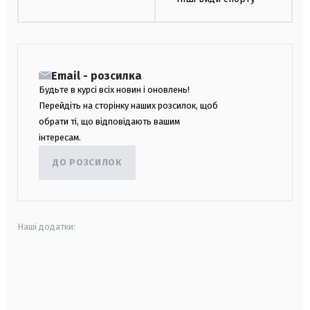
Email - розсилка
Будьте в курсі всіх новин і оновлень!
Перейдіть на сторінку наших розсилок, щоб
обрати ті, що відповідають вашим
інтересам.
ДО РОЗСИЛОК
Наші додатки:
android
apple
smart tv
samsung smart tv