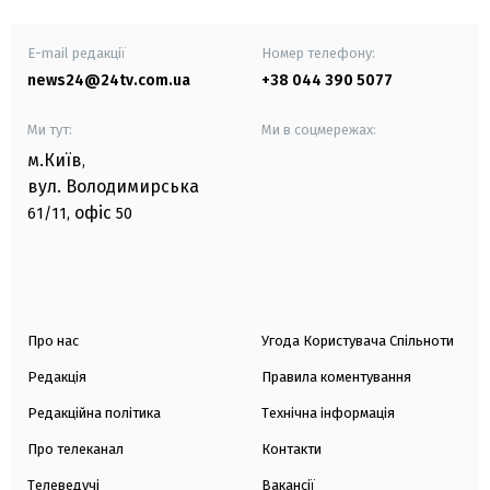
E-mail редакції
Номер телефону:
news24@24tv.com.ua
+38 044 390 5077
Ми тут:
Ми в соцмережах:
м.Київ
,
вул. Володимирська
офіс
61/11,
50
Про нас
Угода Користувача Спільноти
Редакція
Правила коментування
Редакційна політика
Технічна інформація
Про телеканал
Контакти
Телеведучі
Вакансії