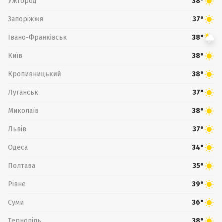
Ужгород
38°
Запоріжжя
37°
Івано-Франківськ
38°
Київ
38°
Кропивницький
38°
Луганськ
37°
Миколаїв
38°
Львів
37°
Одеса
34°
Полтава
35°
Рівне
39°
Суми
36°
Тернопіль
38°