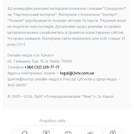
Всі комерційні рекламні матеріали позначені словами "Спецпроєкт"
чи "Партнерський матеріал". Матеріали з позначкою "Експерт",
"Позиція" відображають позицію авторів та героїв. Редакція може
не поділяти їхніх поглядів. Детальніше щодо реклами та правил
цитування можна ознайомитись в правилах користування сайтом.
Усі права захищені.
Матеріали сайту призначені для осіб старше
21
року (21+)
Онлайн-медіа «24 Канал»
пл. Галицька, буд. 15, м. Львів, 79008
Телефон
+380 (32) 229-77-77
Адреса електронної пошти —
legal@24tv.com.ua
Ідентифікатор онлайн-медіа в Реєстрі суб'єктів у сфері медіа —
R40-06057
© 2005—2026,
ПрАТ «Телерадіокомпанія "Люкс"», 24 Канал.
Розробка сайту
-