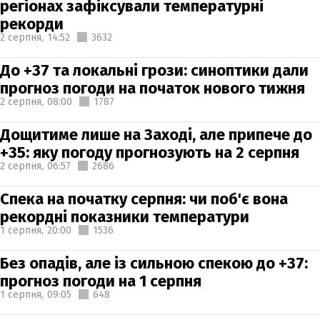
регіонах зафіксували температурні
рекорди
2 серпня,
14:52
3632
До +37 та локальні грози: синоптики дали
прогноз погоди на початок нового тижня
2 серпня,
08:00
1787
Дощитиме лише на Заході, але припече до
+35: яку погоду прогнозують на 2 серпня
2 серпня,
06:57
2686
Спека на початку серпня: чи поб'є вона
рекордні показники температури
1 серпня,
20:00
1536
Без опадів, але із сильною спекою до +37:
прогноз погоди на 1 серпня
1 серпня,
09:05
648