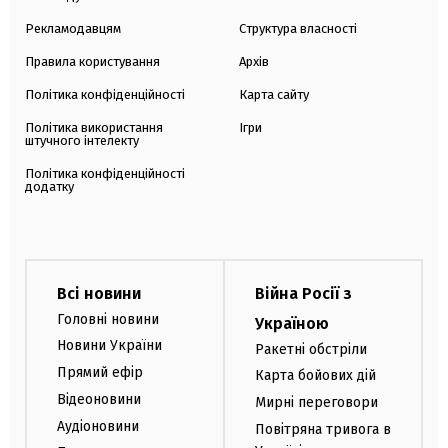
Рекламодавцям
Структура власності
Правила користування
Архів
Політика конфіденційності
Карта сайту
Політика використання
Ігри
штучного інтелекту
Політика конфіденційності
додатку
Всі новини
Війна Росії з
Головні новини
Україною
Новини України
Ракетні обстріли
Прямий ефір
Карта бойових дій
Відеоновини
Мирні переговори
Аудіоновини
Повітряна тривога в