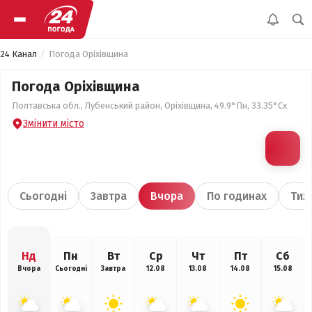
24 Канал
Погода Оріхівщина
Погода Оріхівщина
Полтавська обл., Лубенський район, Оріхівщина, 49.9°Пн, 33.35°Сх
Змінити місто
Сьогодні
Завтра
Вчора
По годинах
Тиж
Нд
Пн
Вт
Ср
Чт
Пт
Сб
Вчора
Сьогодні
Завтра
12.08
13.08
14.08
15.08