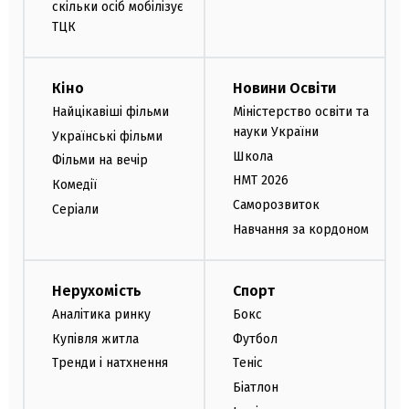
скільки осіб мобілізує
ТЦК
Кіно
Новини Освіти
Найцікавіші фільми
Міністерство освіти та
науки України
Українські фільми
Школа
Фільми на вечір
НМТ 2026
Комедії
Саморозвиток
Серіали
Навчання за кордоном
Нерухомість
Спорт
Аналітика ринку
Бокс
Купівля житла
Футбол
Тренди і натхнення
Теніс
Біатлон