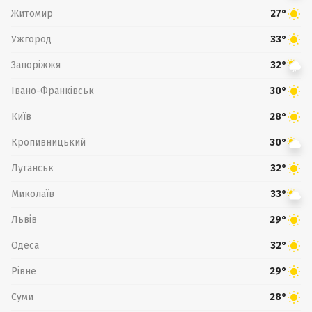
Житомир
27°
Ужгород
33°
Запоріжжя
32°
Івано-Франківськ
30°
Київ
28°
Кропивницький
30°
Луганськ
32°
Миколаїв
33°
Львів
29°
Одеса
32°
Рівне
29°
Суми
28°