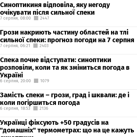
Синоптикиня відповіла, яку негоду
очікувати після сильної спеки
7 серпня,
08:00
2447
Грози накриють частину областей на тлі
сильної спеки: прогноз погоди на 7 серпня
7 серпня,
06:21
2403
Спека почне відступати: синоптики
розповіли, коли та як зміниться погода в
Україні
6 серпня,
20:00
1079
Замість спеки – грози, град і шквали: де і
коли погіршиться погода
6 серпня,
18:53
2136
Українці фіксують +50 градусів на
"домашніх" термометрах: що на це кажуть