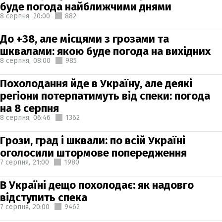
буде погода найближчими днями
8 серпня,
20:00
882
До +38, але місцями з грозами та
шквалами: якою буде погода на вихідних
8 серпня,
08:00
985
Похолодання йде в Україну, але деякі
регіони потерпатимуть від спеки: погода
на 8 серпня
8 серпня,
06:46
1362
Грози, град і шквали: по всій Україні
оголосили штормове попередження
7 серпня,
21:00
1980
В Україні дещо похолодає: як надовго
відступить спека
7 серпня,
20:00
9462