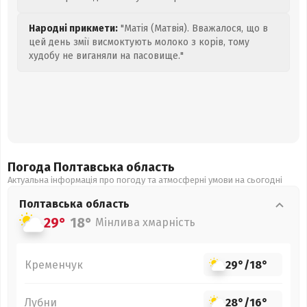
Народні прикмети:
"Матія (Матвія). Вважалося, що в
цей день змії висмоктують молоко з корів, тому
худобу не виганяли на пасовище."
Погода Полтавська
область
Актуальна інформація про погоду та атмосферні умови на сьогодні
Полтавська
область
29°
18°
Мінлива хмарність
Кременчук
29°
/
18°
Лубни
28°
/
16°