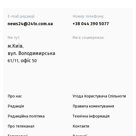
E-mail редакції
Номер телефону:
news24@24tv.com.ua
+38 044 390 5077
Ми тут:
Ми в соцмережах:
м.Київ
,
вул. Володимирська
офіс
61/11,
50
Про нас
Угода Користувача Спільноти
Редакція
Правила коментування
Редакційна політика
Технічна інформація
Про телеканал
Контакти