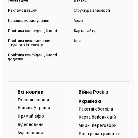
Телеведучі
Вакансії
Рекламодавцям
Структура власності
Правила користування
Архів
Політика конфіденційності
Карта сайту
Політика використання
Ігри
штучного інтелекту
Політика конфіденційності
додатку
Всі новини
Війна Росії з
Головні новини
Україною
Новини України
Ракетні обстріли
Прямий ефір
Карта бойових дій
Відеоновини
Мирні переговори
Аудіоновини
Повітряна тривога в