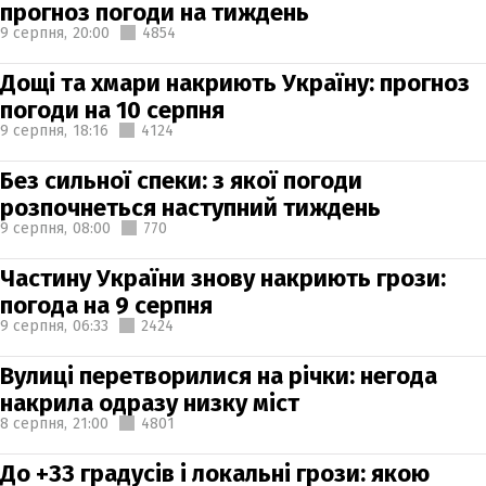
прогноз погоди на тиждень
9 серпня,
20:00
4854
Дощі та хмари накриють Україну: прогноз
погоди на 10 серпня
9 серпня,
18:16
4124
Без сильної спеки: з якої погоди
розпочнеться наступний тиждень
9 серпня,
08:00
770
Частину України знову накриють грози:
погода на 9 серпня
9 серпня,
06:33
2424
Вулиці перетворилися на річки: негода
накрила одразу низку міст
8 серпня,
21:00
4801
До +33 градусів і локальні грози: якою