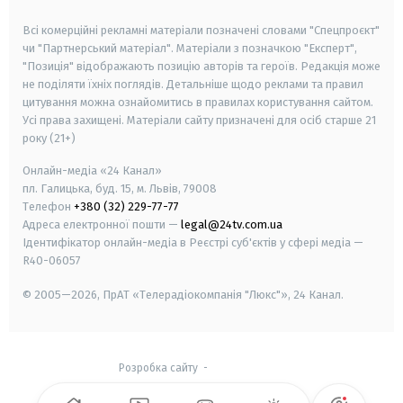
smart tv
samsung smart tv
Всі комерційні рекламні матеріали позначені словами "Спецпроєкт"
чи "Партнерський матеріал". Матеріали з позначкою "Експерт",
"Позиція" відображають позицію авторів та героїв. Редакція може
не поділяти їхніх поглядів. Детальніше щодо реклами та правил
цитування можна ознайомитись в правилах користування сайтом.
Усі права захищені.
Матеріали сайту призначені для осіб старше
21
року (21+)
Онлайн-медіа «24 Канал»
пл. Галицька, буд. 15, м. Львів, 79008
Телефон
+380 (32) 229-77-77
Адреса електронної пошти —
legal@24tv.com.ua
Ідентифікатор онлайн-медіа в Реєстрі суб'єктів у сфері медіа —
R40-06057
© 2005—2026,
ПрАТ «Телерадіокомпанія "Люкс"», 24 Канал.
Розробка сайту
-