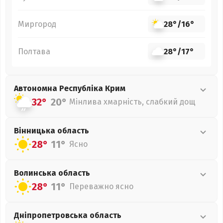
Миргород
28°
/
16°
Полтава
28°
/
17°
Автономна Республіка Крим
32°
20°
Мінлива хмарність, слабкий дощ
Вінницька
область
28°
11°
Ясно
Волинська
область
28°
11°
Переважно ясно
Дніпропетровська
область