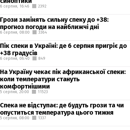
синоптики
6 серпня,
16:46
2392
Грози замінять сильну спеку до +38:
прогноз погоди на найближчі дні
6 серпня,
08:00
3364
Пік спеки в Україні: де 6 серпня пригріє до
+38 градусів
6 серпня,
06:40
849
На Україну чекає пік африканської спеки:
коли температури стануть
комфортнішими
5 серпня,
20:00
11523
Спека не відступає: де будуть грози та чи
опуститься температура цього тижня
5 серпня,
08:00
1337