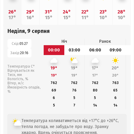
26°
29°
31°
24°
22°
23°
28°
17°
16°
15°
15°
11°
10°
10°
Неділя, 9 серпня
Ніч
Ранок
Схід:
05:27
00:00
03:00
06:00
09:00
1
Захід:
20:16
Температура С°
19°
19°
17°
20°
Відчувається як
Тиск, мм
19°
19°
17°
20°
Вологість, %
762
762
762
763
Вітер, м/с
Ймовірність опадів,
69
76
80
65
%
6
5
5
6
5
7
14
14
Температура коливатиметься від +17°C до +26°C,
тепла погода, не забудьте про воду. Зранку
хмарно. Вдень очікується прояснення.