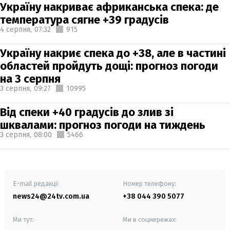
Україну накриває африканська спека: де
температура сягне +39 градусів
4 серпня,
07:32
915
Україну накриє спека до +38, але в частині
областей пройдуть дощі: прогноз погоди
на 3 серпня
3 серпня,
09:27
10995
Від спеки +40 градусів до злив зі
шквалами: прогноз погоди на тиждень
3 серпня,
08:00
5466
E-mail редакції
Номер телефону:
news24@24tv.com.ua
+38 044 390 5077
Ми тут:
Ми в соцмережах: