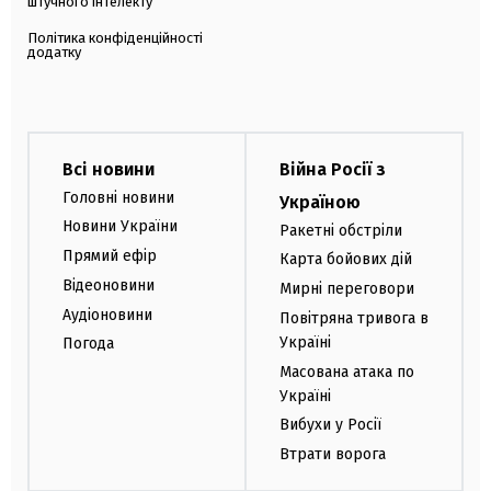
штучного інтелекту
Політика конфіденційності
додатку
Всі новини
Війна Росії з
Головні новини
Україною
Новини України
Ракетні обстріли
Прямий ефір
Карта бойових дій
Відеоновини
Мирні переговори
Аудіоновини
Повітряна тривога в
Україні
Погода
Масована атака по
Україні
Вибухи у Росії
Втрати ворога