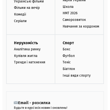
науки України
Українські фільми
Школа
Фільми на вечір
НМТ 2026
Комедії
Саморозвиток
Серіали
Навчання за кордоном
Нерухомість
Спорт
Аналітика ринку
Бокс
Купівля житла
Футбол
Тренди і натхнення
Теніс
Біатлон
Інші види спорту
Email - розсилка
Будьте в курсі всіх новин і оновлень!