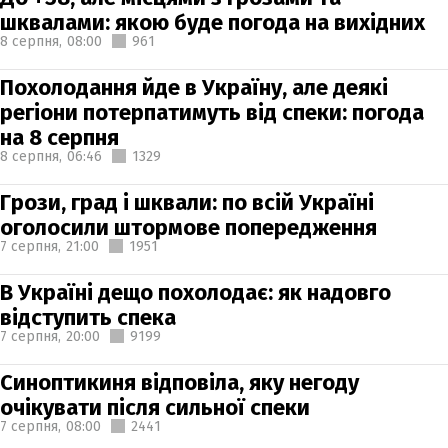
шквалами: якою буде погода на вихідних
8 серпня,
08:00
961
Похолодання йде в Україну, але деякі
регіони потерпатимуть від спеки: погода
на 8 серпня
8 серпня,
06:46
1329
Грози, град і шквали: по всій Україні
оголосили штормове попередження
7 серпня,
21:00
1951
В Україні дещо похолодає: як надовго
відступить спека
7 серпня,
20:00
9199
Синоптикиня відповіла, яку негоду
очікувати після сильної спеки
7 серпня,
08:00
2441