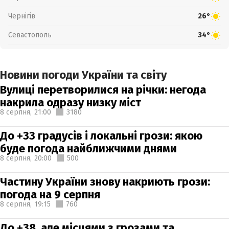
Чернігів
26°
Севастополь
34°
Новини погоди України та світу
Вулиці перетворилися на річки: негода
накрила одразу низку міст
8 серпня,
21:00
3180
До +33 градусів і локальні грози: якою
буде погода найближчими днями
8 серпня,
20:00
500
Частину України знову накриють грози:
погода на 9 серпня
8 серпня,
19:15
760
До +38, але місцями з грозами та