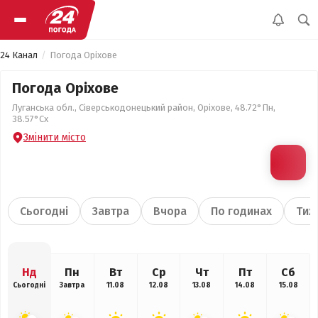
24 Канал
Погода Оріхове
Погода Оріхове
Луганська обл., Сіверськодонецький район, Оріхове, 48.72°Пн,
38.57°Сх
Змінити місто
Сьогодні
Завтра
Вчора
По годинах
Тиж
Нд
Пн
Вт
Ср
Чт
Пт
Сб
Сьогодні
Завтра
11.08
12.08
13.08
14.08
15.08