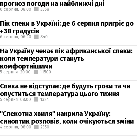
прогноз погоди на найближчі дні
6 серпня,
08:00
3358
Пік спеки в Україні: де 6 серпня пригріє до
+38 градусів
6 серпня,
06:40
840
На Україну чекає пік африканської спеки:
коли температури стануть
комфортнішими
5 серпня,
20:00
11500
Спека не відступає: де будуть грози та чи
опуститься температура цього тижня
5 серпня,
08:00
1324
"Спекотна хвиля" накрила Україну:
синоптик розповів, коли очікуються зміни
4 серпня,
08:00
2350