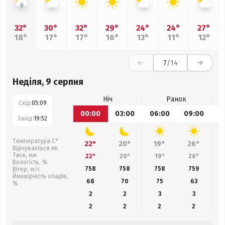
32°
30°
32°
29°
24°
24°
27°
18°
17°
17°
16°
13°
11°
12°
7
/14
Неділя, 9 серпня
Ніч
Ранок
Схід:
05:09
00:00
03:00
06:00
09:00
1
Захід:
19:52
Температура С°
22°
20°
19°
26°
Відчувається як
Тиск, мм
22°
20°
19°
26°
Вологість, %
758
758
758
759
Вітер, м/с
Ймовірність опадів,
68
70
75
63
%
2
2
3
3
2
2
2
2