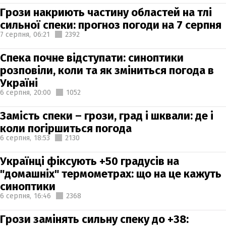
Грози накриють частину областей на тлі
сильної спеки: прогноз погоди на 7 серпня
7 серпня,
06:21
2392
Спека почне відступати: синоптики
розповіли, коли та як зміниться погода в
Україні
6 серпня,
20:00
1052
Замість спеки – грози, град і шквали: де і
коли погіршиться погода
6 серпня,
18:53
2130
Українці фіксують +50 градусів на
"домашніх" термометрах: що на це кажуть
синоптики
6 серпня,
16:46
2368
Грози замінять сильну спеку до +38: