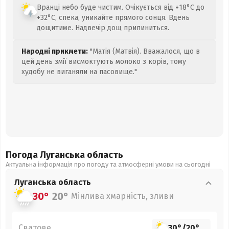
Вранці небо буде чистим. Очікується від +18°C до
+32°C, спека, уникайте прямого сонця. Вдень
дощитиме. Надвечір дощ припиниться.
Народні прикмети:
"Матія (Матвія). Вважалося, що в
цей день змії висмоктують молоко з корів, тому
худобу не виганяли на пасовище."
Погода Луганська
область
Актуальна інформація про погоду та атмосферні умови на сьогодні
Луганська
область
30°
20°
Мінлива хмарність, зливи
Сватове
30°
/
20°