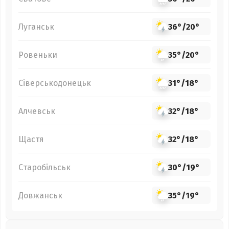
Луганськ
36°
/
20°
Ровеньки
35°
/
20°
Сіверськодонецьк
31°
/
18°
Алчевськ
32°
/
18°
Щастя
32°
/
18°
Старобільськ
30°
/
19°
Довжанськ
35°
/
19°