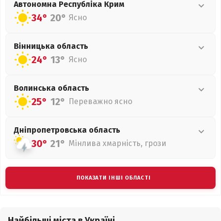
Автономна Республіка Крим
34°
20°
Ясно
Вінницька
область
24°
13°
Ясно
Волинська
область
25°
12°
Переважно ясно
Дніпропетровська
область
30°
21°
Мінлива хмарність, грози
ПОКАЗАТИ ІНШІ ОБЛАСТІ
Найбільші міста в Україні