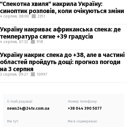
"Спекотна хвиля" накрила Україну:
синоптик розповів, коли очікуються зміни
4 серпня,
08:00
2351
Україну накриває африканська спека: де
температура сягне +39 градусів
4 серпня,
07:32
918
Україну накриє спека до +38, але в частині
областей пройдуть дощі: прогноз погоди
на 3 серпня
3 серпня,
09:27
10997
E-mail редакції
Номер телефону:
news24@24tv.com.ua
+38 044 390 5077
Ми тут:
Ми в соцмережах: