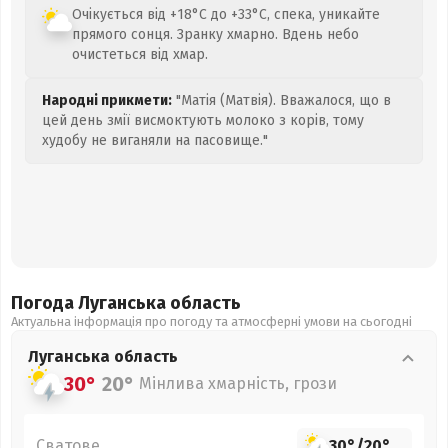
Очікується від +18°C до +33°C, спека, уникайте
прямого сонця. Зранку хмарно. Вдень небо
очистеться від хмар.
Народні прикмети:
"Матія (Матвія). Вважалося, що в
цей день змії висмоктують молоко з корів, тому
худобу не виганяли на пасовище."
Погода Луганська
область
Актуальна інформація про погоду та атмосферні умови на сьогодні
Луганська
область
30°
20°
Мінлива хмарність, грози
Сватове
30°
/
20°