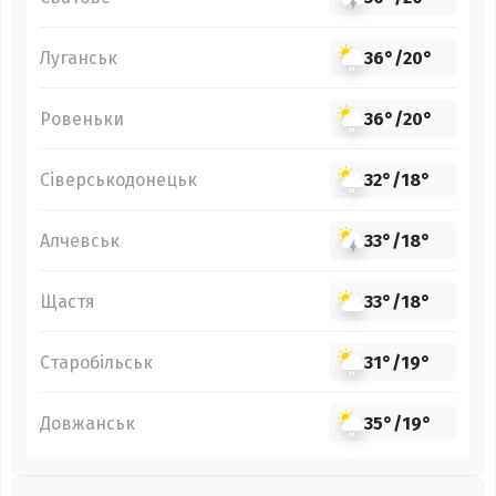
Луганськ
36°
/
20°
Ровеньки
36°
/
20°
Сіверськодонецьк
32°
/
18°
Алчевськ
33°
/
18°
Щастя
33°
/
18°
Старобільськ
31°
/
19°
Довжанськ
35°
/
19°