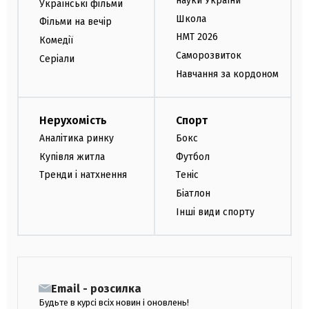
науки України
Українські фільми
Школа
Фільми на вечір
НМТ 2026
Комедії
Саморозвиток
Серіали
Навчання за кордоном
Нерухомість
Спорт
Аналітика ринку
Бокс
Купівля житла
Футбол
Тренди і натхнення
Теніс
Біатлон
Інші види спорту
Email - розсилка
Будьте в курсі всіх новин і оновлень!