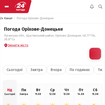
24 Канал
Погода Оріхове-Донецьке
Погода Оріхове-Донецьке
Луганська обл., Щастинський район, Оріхове-Донецьке, 48.77°Пн,
38.8°Сх
Змінити місто
Сьогодні
Завтра
Вчора
По годинах
Тиж
Нд
Пн
Вт
Ср
Чт
Пт
Сб
Сьогодні
Завтра
11.08
12.08
13.08
14.08
15.08