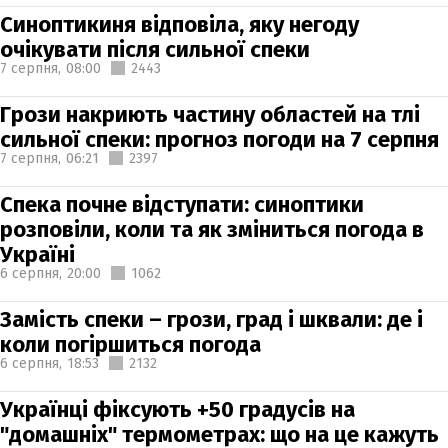
Синоптикиня відповіла, яку негоду
очікувати після сильної спеки
7 серпня,
08:00
2443
Грози накриють частину областей на тлі
сильної спеки: прогноз погоди на 7 серпня
7 серпня,
06:21
2397
Спека почне відступати: синоптики
розповіли, коли та як зміниться погода в
Україні
6 серпня,
20:00
1062
Замість спеки – грози, град і шквали: де і
коли погіршиться погода
6 серпня,
18:53
2132
Українці фіксують +50 градусів на
"домашніх" термометрах: що на це кажуть