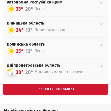
Автономна Республіка Крим
33°
20°
Ясно
Вінницька
область
24°
13°
Переважно ясно
Волинська
область
25°
12°
Ясно
Дніпропетровська
область
30°
20°
Мінлива хмарність, грози
ПОКАЗАТИ ІНШІ ОБЛАСТІ
Найбільші міста в Україні