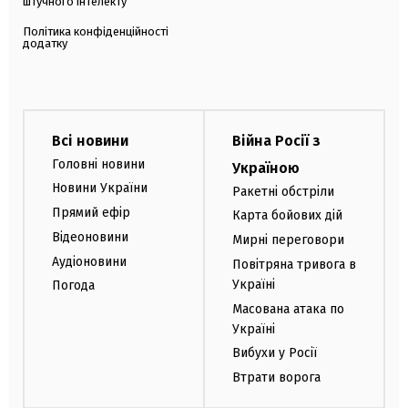
штучного інтелекту
Політика конфіденційності
додатку
Всі новини
Війна Росії з
Головні новини
Україною
Новини України
Ракетні обстріли
Прямий ефір
Карта бойових дій
Відеоновини
Мирні переговори
Аудіоновини
Повітряна тривога в
Україні
Погода
Масована атака по
Україні
Вибухи у Росії
Втрати ворога