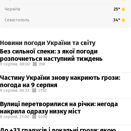
Чернігів
25°
Севастополь
34°
Новини погоди України та світу
Без сильної спеки: з якої погоди
розпочнеться наступний тиждень
9 серпня,
08:00
358
Частину України знову накриють грози:
погода на 9 серпня
9 серпня,
06:33
2150
Вулиці перетворилися на річки: негода
накрила одразу низку міст
8 серпня,
21:00
4490
До +33 градусів і локальні грози: якою