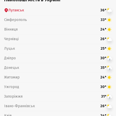
Луганськ
36°
Сімферополь
33°
Вінниця
24°
Чернівці
26°
Луцьк
25°
Дніпро
30°
Донецьк
35°
Житомир
24°
Ужгород
30°
Запоріжжя
31°
Івано-Франківськ
26°
Київ
24°