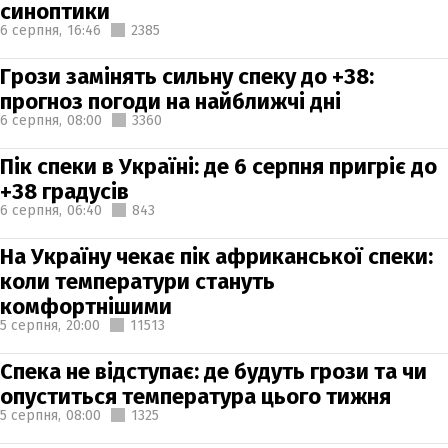
синоптики
6 серпня,
16:46
2385
Грози замінять сильну спеку до +38:
прогноз погоди на найближчі дні
6 серпня,
08:00
3360
Пік спеки в Україні: де 6 серпня пригріє до
+38 градусів
6 серпня,
06:40
843
На Україну чекає пік африканської спеки:
коли температури стануть
комфортнішими
5 серпня,
20:00
11513
Спека не відступає: де будуть грози та чи
опуститься температура цього тижня
5 серпня,
08:00
1325