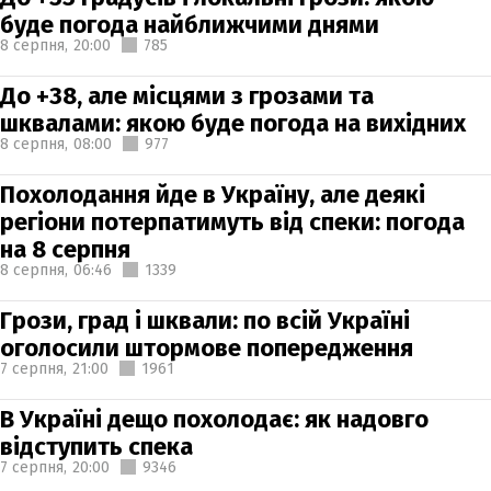
буде погода найближчими днями
8 серпня,
20:00
785
До +38, але місцями з грозами та
шквалами: якою буде погода на вихідних
8 серпня,
08:00
977
Похолодання йде в Україну, але деякі
регіони потерпатимуть від спеки: погода
на 8 серпня
8 серпня,
06:46
1339
Грози, град і шквали: по всій Україні
оголосили штормове попередження
7 серпня,
21:00
1961
В Україні дещо похолодає: як надовго
відступить спека
7 серпня,
20:00
9346