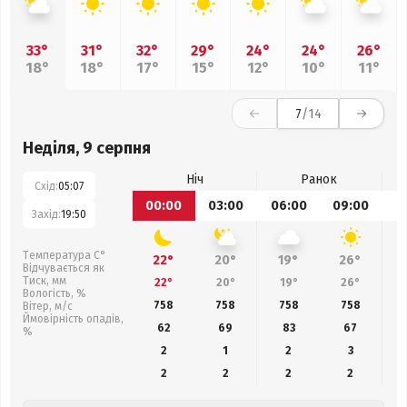
33°
31°
32°
29°
24°
24°
26°
18°
18°
17°
15°
12°
10°
11°
7
/14
Неділя, 9 серпня
Ніч
Ранок
Схід:
05:07
00:00
03:00
06:00
09:00
1
Захід:
19:50
Температура С°
22°
20°
19°
26°
Відчувається як
Тиск, мм
22°
20°
19°
26°
Вологість, %
758
758
758
758
Вітер, м/с
Ймовірність опадів,
62
69
83
67
%
2
1
2
3
2
2
2
2