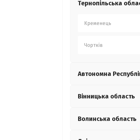
Тернопільська
обла
Кременець
Чортків
Автономна Республі
Вінницька
область
Волинська
область