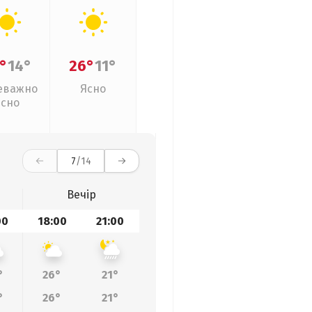
°
14°
26°
11°
еважно
Ясно
ясно
7
/14
Вечір
00
18:00
21:00
°
26°
21°
°
26°
21°