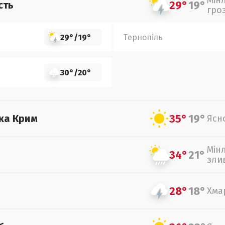
Мін
29°
19°
сть
гро
29°
/
19°
Тернопіль
30°
/
20°
35°
19°
ка Крим
Ясн
Мін
34°
21°
зли
28°
18°
Хма