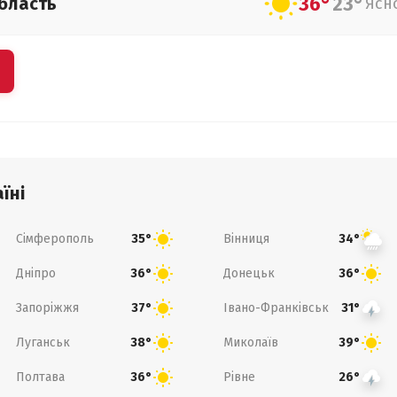
36°
23°
бласть
Ясн
їні
Сімферополь
Вінниця
35°
34°
Дніпро
Донецьк
36°
36°
Запоріжжя
Івано-Франківськ
37°
31°
Луганськ
Миколаїв
38°
39°
Полтава
Рівне
36°
26°