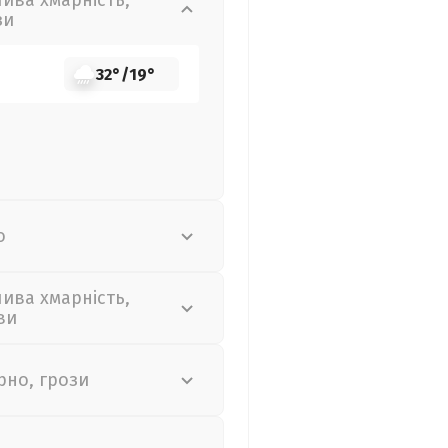
лива хмарність,
зи
32°
/
19°
о
лива хмарність,
ви
рно, грози