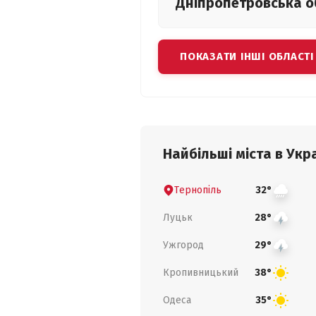
Дніпропетровська
о
ПОКАЗАТИ ІНШІ ОБЛАСТІ
Найбільші міста в Укра
Тернопіль
32°
Луцьк
28°
Ужгород
29°
Кропивницький
38°
Одеса
35°