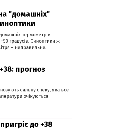
 на "домашніх"
синоптики
 домашніх термометрів
 +50 градусів. Синоптики ж
ітря – неправильне.
+38: прогноз
гнозують сильну спеку, яка все
мператури очікуються
 пригріє до +38