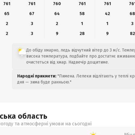
761
761
760
761
761
76
65
67
64
58
42
6
2
3
2
1
1
3
2
3
9
28
9
82
До обіду хмарно, ледь відчутний вітер до 3 м/с. Темпе
висока температура, подбайте про достатнє вживання
очистеться від хмар. Надвечір дощитиме.
Народні прикмети:
"Пимена. Лелеки відлітають у теплі кр
дня — зима буде ранньою."
ьська
область
огоду та атмосферні умови на сьогодні