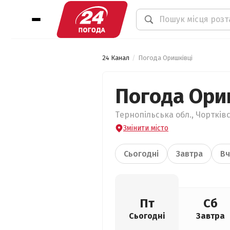
24 Канал
Погода Оришківці
Погода Ори
Тернопільська обл., Чортківс
Змінити місто
Сьогодні
Завтра
Вч
Пт
Сб
Сьогодні
Завтра