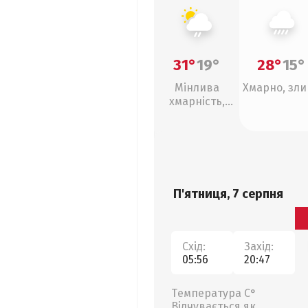
31°
19°
28°
15°
Мінлива
Хмарно, зл
хмарність,
слабкий дощ
П'ятниця, 7 серпня
Схід:
Захід:
05:56
20:47
Температура С°
Відчувається як