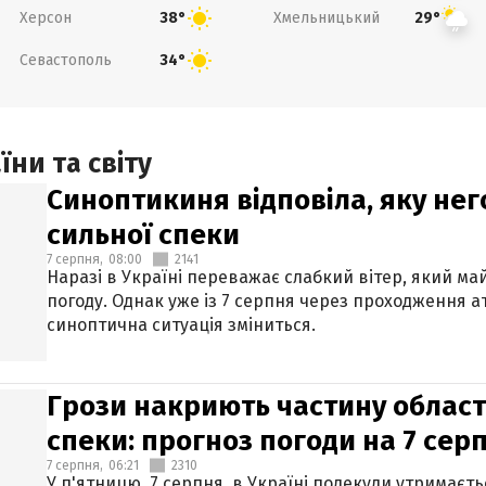
Херсон
Хмельницький
38°
29°
Севастополь
34°
ни та світу
Синоптикиня відповіла, яку нег
сильної спеки
7 серпня,
08:00
2141
Наразі в Україні переважає слабкий вітер, який м
погоду. Однак уже із 7 серпня через проходження 
синоптична ситуація зміниться.
Грози накриють частину областе
спеки: прогноз погоди на 7 сер
7 серпня,
06:21
2310
У п'ятницю, 7 серпня, в Україні подекуди утримаєт