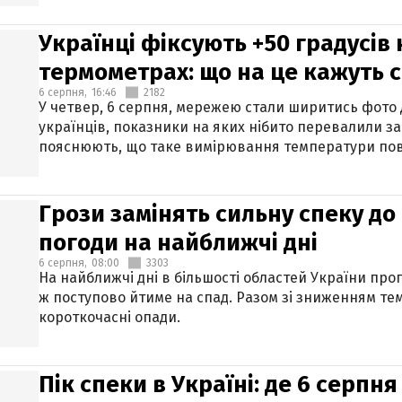
Українці фіксують +50 градусів
термометрах: що на це кажуть 
6 серпня,
16:46
2182
У четвер, 6 серпня, мережею стали ширитись фото
українців, показники на яких нібито перевалили за
пояснюють, що таке вимірювання температури пов
Грози замінять сильну спеку до 
погоди на найближчі дні
6 серпня,
08:00
3303
На найближчі дні в більшості областей України про
ж поступово йтиме на спад. Разом зі зниженням те
короткочасні опади.
Пік спеки в Україні: де 6 серпня