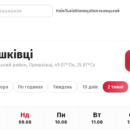
Київ
Львів
Вінниця
Хмельницький
шківці
ький район, Оришківці, 49.07°Пн, 25.87°Сх
ора
По годинах
Тиждень
10 днів
2 тижні
Нд
Пн
Вт
09.08
10.08
11.08
1