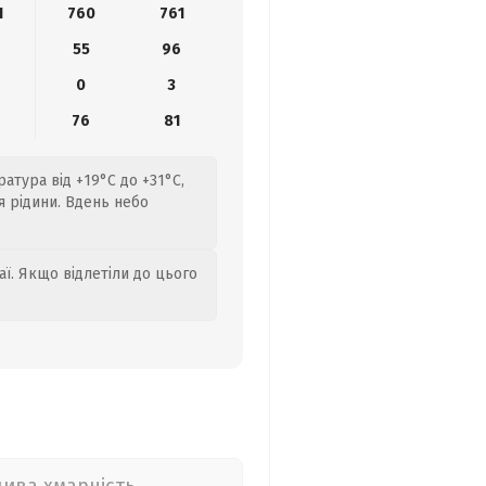
1
760
761
8
55
96
0
3
76
81
ратура від +19°C до +31°C,
 рідини. Вдень небо
аї. Якщо відлетіли до цього