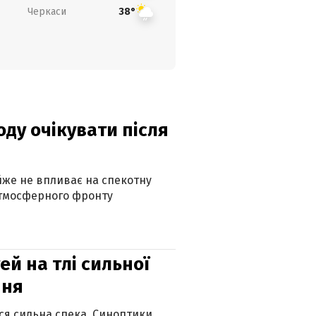
Черкаси
38°
оду очікувати після
айже не впливає на спекотну
атмосферного фронту
й на тлі сильної
пня
ься сильна спека. Синоптики