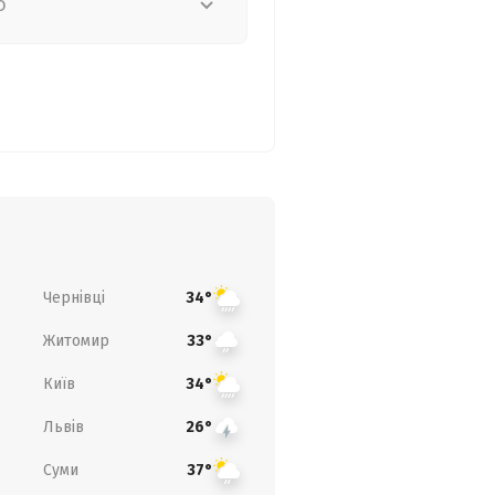
о
Чернівці
34°
Житомир
33°
Київ
34°
Львів
26°
Суми
37°