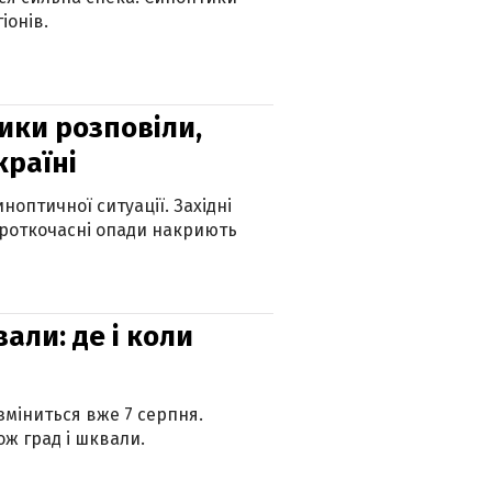
іонів.
ики розповіли,
країні
оптичної ситуації. Західні
ороткочасні опади накриють
вали: де і коли
 зміниться вже 7 серпня.
ж град і шквали.