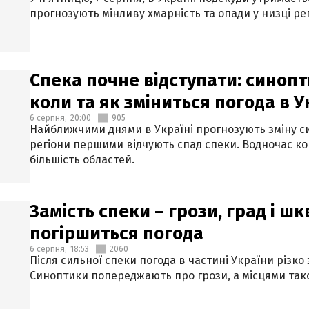
прогнозують мінливу хмарність та опади у низці рег
Спека почне відступати: синопт
коли та як зміниться погода в У
6 серпня,
20:00
905
Найближчими днями в Україні прогнозують зміну син
регіони першими відчують спад спеки. Водночас к
більшість областей.
Замість спеки – грози, град і шк
погіршиться погода
6 серпня,
18:53
2060
Після сильної спеки погода в частині України різко
Синоптики попереджають про грози, а місцями тако