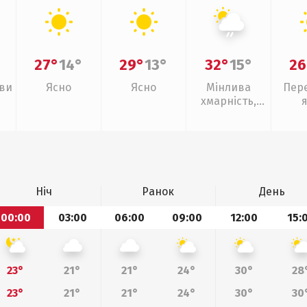
27°
14°
29°
13°
32°
15°
26
иви
Ясно
Ясно
Мінлива
Пер
хмарність,
слабкий дощ
Ніч
Ранок
День
00:00
03:00
06:00
09:00
12:00
15:
23°
21°
21°
24°
30°
28
23°
21°
21°
24°
30°
30