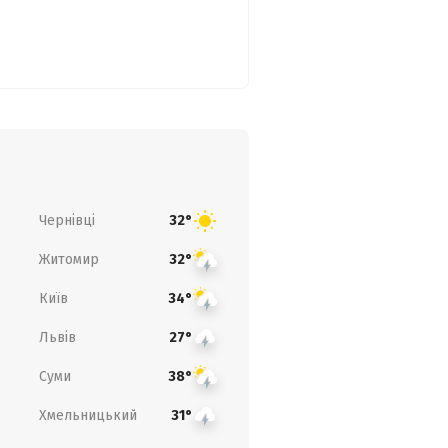
Чернівці
32°
Житомир
32°
Київ
34°
Львів
27°
Суми
38°
Хмельницький
31°