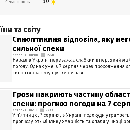
Севастополь
35°
ни та світу
Синоптикиня відповіла, яку нег
сильної спеки
7 серпня,
08:00
1568
Наразі в Україні переважає слабкий вітер, який м
погоду. Однак уже із 7 серпня через проходження 
синоптична ситуація зміниться.
Грози накриють частину областе
спеки: прогноз погоди на 7 сер
7 серпня,
06:21
2233
У п'ятницю, 7 серпня, в Україні подекуди утримаєт
прогнозують мінливу хмарність та опади у низці рег