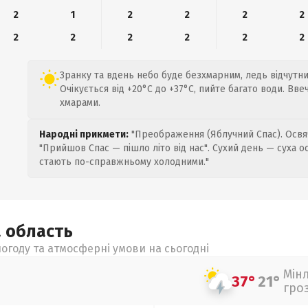
2
1
2
2
2
2
2
2
2
2
2
2
Зранку та вдень небо буде безхмарним, ледь відчутний
Очікується від +20°C до +37°C, пийте багато води. Вве
хмарами.
Народні прикмети:
"Преображення (Яблучний Спас). Освяч
"Прийшов Спас — пішло літо від нас". Сухий день — суха о
стають по-справжньому холодними."
а
область
огоду та атмосферні умови на сьогодні
Мін
37°
21°
гро