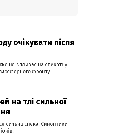
оду очікувати після
айже не впливає на спекотну
атмосферного фронту
й на тлі сильної
пня
ься сильна спека. Синоптики
іонів.