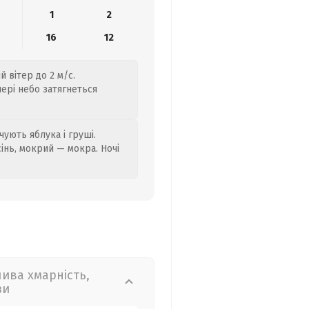
1
2
16
12
 вітер до 2 м/с.
чері небо затягнеться
ують яблука і груші.
сінь, мокрий — мокра. Ночі
лива хмарність,
зи