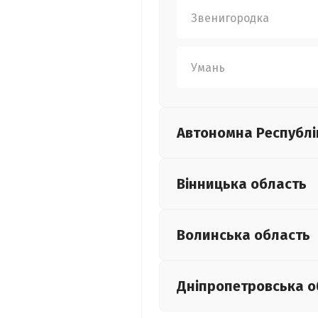
Звенигородка
Умань
Автономна Республі
Вінницька
область
Волинська
область
Дніпропетровська
о