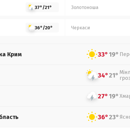
37°
/
21°
Золотоноша
36°
/
20°
Черкаси
33°
19°
ка Крим
Пер
Мін
34°
21°
гро
27°
19°
Хма
36°
23°
бласть
Ясн