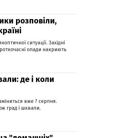
ики розповіли,
країні
оптичної ситуації. Західні
ороткочасні опади накриють
вали: де і коли
 зміниться вже 7 серпня.
ж град і шквали.
 на "домашніх"