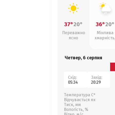
37°
20°
36°
20°
Переважно
Мінлива
ясно
хмарність
слабкий д
Четвер, 6 серпня
Схід:
Захід:
05:34
20:29
Температура С°
Відчувається як
Тиск, мм
Вологість, %
Вітер, м/с