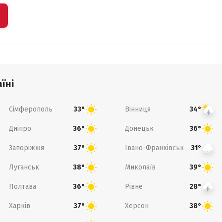
їні
Сімферополь
Вінниця
33°
34°
Дніпро
Донецьк
36°
36°
Запоріжжя
Івано-Франківськ
37°
31°
Луганськ
Миколаїв
38°
39°
Полтава
Рівне
36°
28°
Харків
Херсон
37°
38°