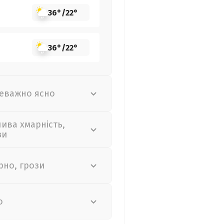
36°
/
22°
36°
/
22°
еважно ясно
лива хмарність,
зи
рно, грози
о