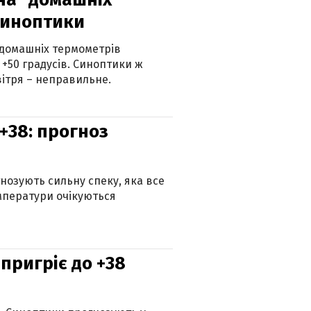
синоптики
 домашніх термометрів
 +50 градусів. Синоптики ж
ітря – неправильне.
+38: прогноз
гнозують сильну спеку, яка все
мператури очікуються
 пригріє до +38