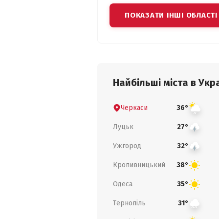
ПОКАЗАТИ ІНШІ ОБЛАСТІ
Найбільші міста в Укра
Черкаси
36°
Луцьк
27°
Ужгород
32°
Кропивницький
38°
Одеса
35°
Тернопіль
31°