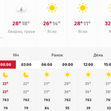
28°
18°
26°
14°
28°
11°
32
Хмарно, грози
Ясно
Ясно
,
ощ
Ніч
Ранок
День
00:00
03:00
06:00
09:00
12:00
15:
23°
22°
21°
29°
35°
37
23°
22°
21°
30°
36°
38
763
762
762
762
762
76
70
79
84
55
39
32