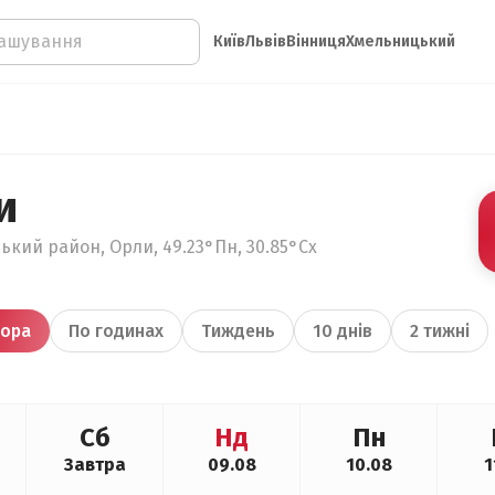
Київ
Львів
Вінниця
Хмельницький
и
ький район, Орли, 49.23°Пн, 30.85°Сх
ора
По годинах
Тиждень
10 днів
2 тижні
Сб
Нд
Пн
Завтра
09.08
10.08
1