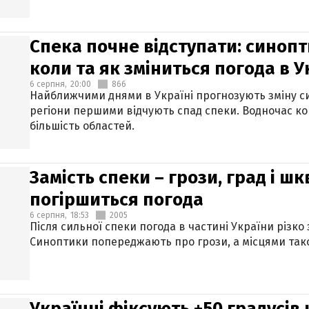
Спека почне відступати: синопт
коли та як зміниться погода в У
6 серпня,
20:00
866
Найближчими днями в Україні прогнозують зміну син
регіони першими відчують спад спеки. Водночас к
більшість областей.
Замість спеки – грози, град і шк
погіршиться погода
6 серпня,
18:53
2005
Після сильної спеки погода в частині України різко
Синоптики попереджають про грози, а місцями тако
Українці фіксують +50 градусів