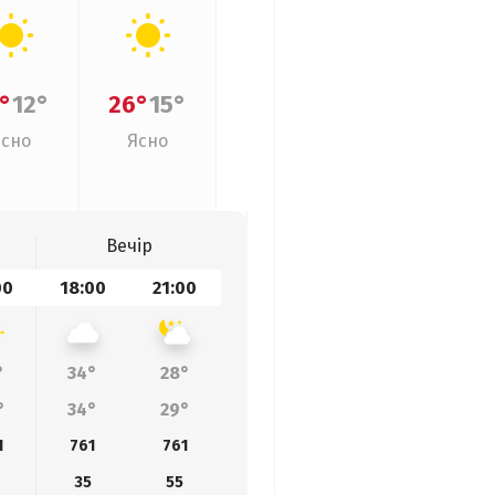
°
12°
26°
15°
Ясно
Ясно
Вечір
00
18:00
21:00
°
34°
28°
°
34°
29°
1
761
761
35
55