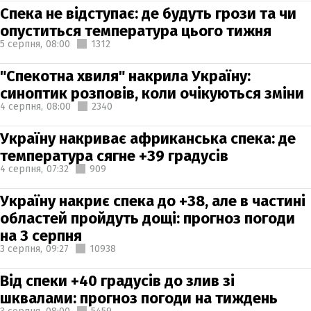
Спека не відступає: де будуть грози та чи
опуститься температура цього тижня
5 серпня,
08:00
1312
"Спекотна хвиля" накрила Україну:
синоптик розповів, коли очікуються зміни
4 серпня,
08:00
2340
Україну накриває африканська спека: де
температура сягне +39 градусів
4 серпня,
07:32
909
Україну накриє спека до +38, але в частині
областей пройдуть дощі: прогноз погоди
на 3 серпня
3 серпня,
09:27
10938
Від спеки +40 градусів до злив зі
шквалами: прогноз погоди на тиждень