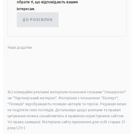
обрати ті, що відповідають вашим
інтересам.
ДО РОЗСИЛОК
Наші додатки:
android
apple
smart tv
samsung smart tv
Всі комерційні рекламні матеріали позначені словами "Спецпроєкт"
чи "Партнерський матеріал". Матеріали з позначкою "Експерт",
"Позиція" відображають позицію авторів та героїв. Редакція може
не поділяти їхніх поглядів. Детальніше щодо реклами та правил
цитування можна ознайомитись в правилах користування сайтом.
Усі права захищені.
Матеріали сайту призначені для осіб старше
21
року (21+)