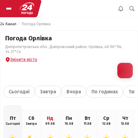
24 Канал
Погода Орлівка
Погода Орлівка
Дніпропетровська обл., Дніпровський район, Орлівка, 48.96°Пн,
34.37°Сх
Змінити місто
Сьогодні
Завтра
Вчора
По годинах
Тиж
Пт
Сб
Нд
Пн
Вт
Ср
Чт
Сьогодні
Завтра
09.08
10.08
11.08
12.08
13.08