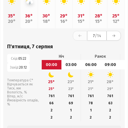
35°
36°
30°
29°
31°
28°
25°
20°
20°
18°
16°
15°
15°
12°
7
/14
П'ятниця, 7 серпня
Ніч
Ранок
Схід:
05:22
00:00
03:00
06:00
09:00
1
Захід:
20:12
Температура С°
25°
23°
21°
28°
Відчувається як
Тиск, мм
25°
23°
21°
29°
Вологість, %
761
761
761
761
Вітер, м/с
Ймовірність опадів,
66
69
78
63
%
2
1
1
2
2
2
2
2