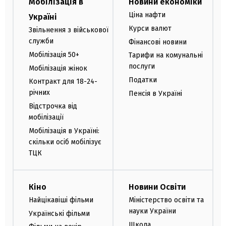
Мобілізація в
Новини економіки
Ціна нафти
Україні
Курси валют
Звільнення з військової
служби
Фінансові новини
Мобілізація 50+
Тарифи на комунальні
послуги
Мобілізація жінок
Податки
Контракт для 18-24-
річних
Пенсія в Україні
Відстрочка від
мобілізації
Мобілізація в Україні:
скільки осіб мобілізує
ТЦК
Кіно
Новини Освіти
Найцікавіші фільми
Міністерство освіти та
науки України
Українські фільми
Школа