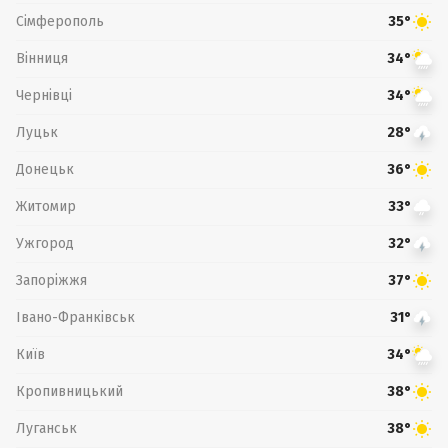
Сімферополь
35°
Вінниця
34°
Чернівці
34°
Луцьк
28°
Донецьк
36°
Житомир
33°
Ужгород
32°
Запоріжжя
37°
Івано-Франківськ
31°
Київ
34°
Кропивницький
38°
Луганськ
38°