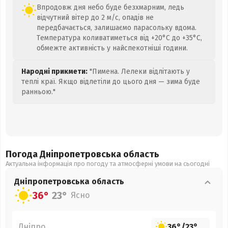
Впродовж дня небо буде безхмарним, ледь
відчутний вітер до 2 м/с, опадів не
передбачається, залишаємо парасольку вдома.
Температура коливатиметься від +20°C до +35°C,
обмежте активність у найспекотніші години.
Народні прикмети:
"Пимена. Лелеки відлітають у
теплі краї. Якщо відлетіли до цього дня — зима буде
ранньою."
Погода Дніпропетровська
область
Актуальна інформація про погоду та атмосферні умови на сьогодні
Дніпропетровська
область
36°
23°
Ясно
Дніпро
36°
/
23°