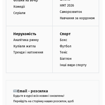
Фільми на вечір
НМТ 2026
Комедії
Саморозвиток
Серіали
Навчання за кордоном
Нерухомість
Спорт
Аналітика ринку
Бокс
Купівля житла
Футбол
Тренди і натхнення
Теніс
Біатлон
Інші види спорту
Email - розсилка
Будьте в курсі всіх новин і оновлень!
Перейдіть на сторінку наших розсилок, щоб