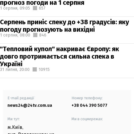
прогноз погоди на 1 серпня
1 серпня,
09:05
657
Серпень приніс спеку до +38 градусів: яку
погоду прогнозують на вихідні
1 серпня,
08:00
846
"Тепловий купол" накриває Європу: як
довго протримається сильна спека в
Україні
31 липня,
20:00
10915
E-mail редакції
Номер телефону:
news24@24tv.com.ua
+38 044 390 5077
Ми тут:
Ми в соцмережах:
м.Київ
,