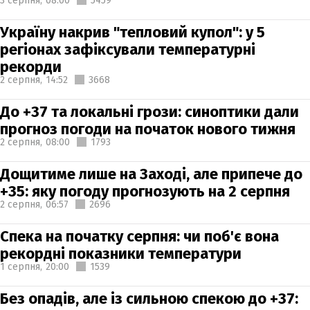
3 серпня,
08:00
5459
Україну накрив "тепловий купол": у 5
регіонах зафіксували температурні
рекорди
2 серпня,
14:52
3668
До +37 та локальні грози: синоптики дали
прогноз погоди на початок нового тижня
2 серпня,
08:00
1793
Дощитиме лише на Заході, але припече до
+35: яку погоду прогнозують на 2 серпня
2 серпня,
06:57
2696
Спека на початку серпня: чи поб'є вона
рекордні показники температури
1 серпня,
20:00
1539
Без опадів, але із сильною спекою до +37: