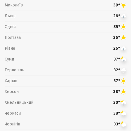
Миколаїв
39°
Львів
26°
Одеса
35°
Полтава
36°
Рівне
26°
Суми
37°
Тернопіль
32°
Харків
37°
Херсон
38°
Хмельницький
30°
Черкаси
38°
Чернігів
33°