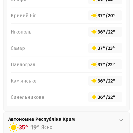
Кривий Ріг
37°
/
20°
Нікополь
36°
/
22°
Самар
37°
/
23°
Павлоград
37°
/
22°
Кам’янське
36°
/
22°
Синельникове
36°
/
22°
Автономна Республіка Крим
35°
19°
Ясно