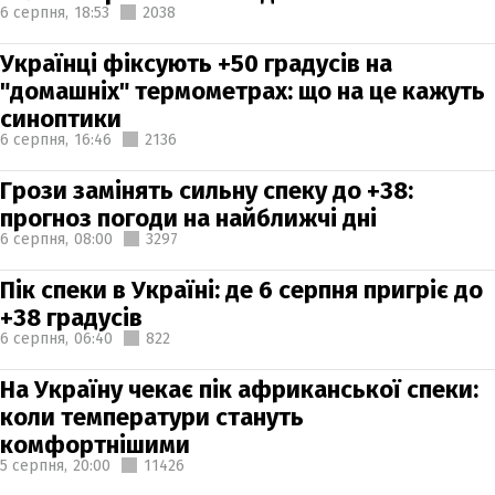
6 серпня,
18:53
2038
Українці фіксують +50 градусів на
"домашніх" термометрах: що на це кажуть
синоптики
6 серпня,
16:46
2136
Грози замінять сильну спеку до +38:
прогноз погоди на найближчі дні
6 серпня,
08:00
3297
Пік спеки в Україні: де 6 серпня пригріє до
+38 градусів
6 серпня,
06:40
822
На Україну чекає пік африканської спеки:
коли температури стануть
комфортнішими
5 серпня,
20:00
11426