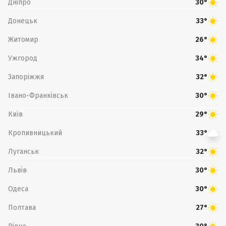
Дніпро
30°
Донецьк
33°
Житомир
26°
Ужгород
34°
Запоріжжя
32°
Івано-Франківськ
30°
Київ
29°
Кропивницький
33°
Луганськ
32°
Львів
30°
Одеса
30°
Полтава
27°