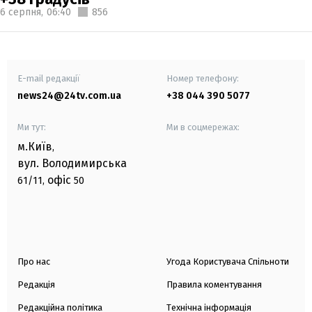
6 серпня,
06:40
856
E-mail редакції
Номер телефону:
news24@24tv.com.ua
+38 044 390 5077
Ми тут:
Ми в соцмережах:
м.Київ
,
вул. Володимирська
офіс
61/11,
50
Про нас
Угода Користувача Спільноти
Редакція
Правила коментування
Редакційна політика
Технічна інформація