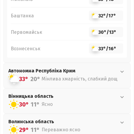
Баштанка
32°
/
17°
Первомайськ
30°
/
13°
Вознесенськ
33°
/
16°
Автономна Республіка Крим
33°
20°
Мінлива хмарність, слабкий дощ
Вінницька
область
30°
11°
Ясно
Волинська
область
29°
11°
Переважно ясно