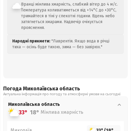
Вранці мінлива хмарність, слабкий вітер до 4 м/с.
Температура коливатиметься від +14°C до +30°C,
тримайтеся в тіні у спекотні години. Вдень небо
затягнеться хмарами. Надвечір очікується
прояснення.
Народні прикмети:
"Лаврентія. Якщо вода в річці
тиха — осінь буде тихою, зима — без завірюх."
Погода Миколаївська
область
Актуальна інформація про погоду та атмосферні умови на сьогодні
Миколаївська
область
33°
18°
Мінлива хмарність
Миколаїв
33°
/
18°