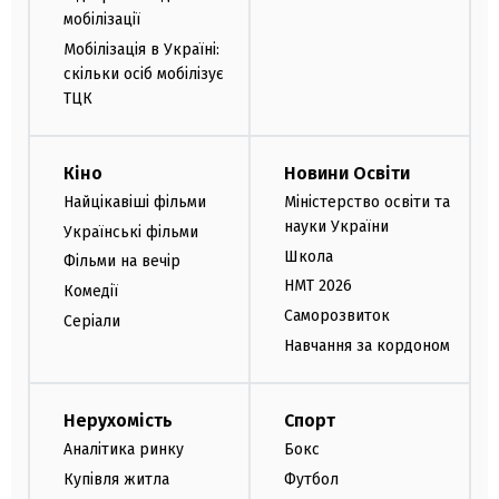
мобілізації
Мобілізація в Україні:
скільки осіб мобілізує
ТЦК
Кіно
Новини Освіти
Найцікавіші фільми
Міністерство освіти та
науки України
Українські фільми
Школа
Фільми на вечір
НМТ 2026
Комедії
Саморозвиток
Серіали
Навчання за кордоном
Нерухомість
Спорт
Аналітика ринку
Бокс
Купівля житла
Футбол