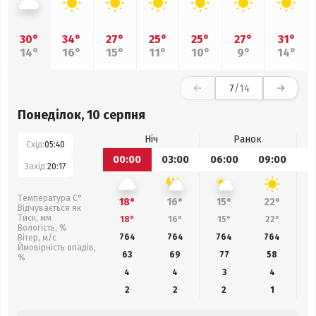
30°
34°
27°
25°
25°
27°
31°
14°
16°
15°
11°
10°
9°
14°
7
/14
Понеділок, 10 серпня
Ніч
Ранок
Схід:
05:40
00:00
03:00
06:00
09:00
1
Захід:
20:17
Температура С°
18°
16°
15°
22°
Відчувається як
Тиск, мм
18°
16°
15°
22°
Вологість, %
764
764
764
764
Вітер, м/с
Ймовірність опадів,
63
69
77
58
%
4
4
3
4
2
2
2
1