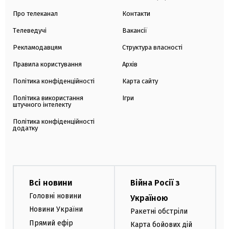
Про телеканал
Контакти
Телеведучі
Вакансії
Рекламодавцям
Структура власності
Правила користування
Архів
Політика конфіденційності
Карта сайту
Політика використання
Ігри
штучного інтелекту
Політика конфіденційності
додатку
Всі новини
Війна Росії з
Головні новини
Україною
Новини України
Ракетні обстріли
Прямий ефір
Карта бойових дій