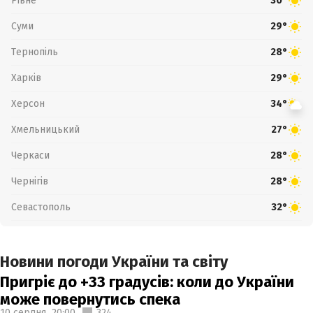
Рівне
30°
Суми
29°
Тернопіль
28°
Харків
29°
Херсон
34°
Хмельницький
27°
Черкаси
28°
Чернігів
28°
Севастополь
32°
Новини погоди України та світу
Пригріє до +33 градусів: коли до України
може повернутись спека
10 серпня,
20:00
324