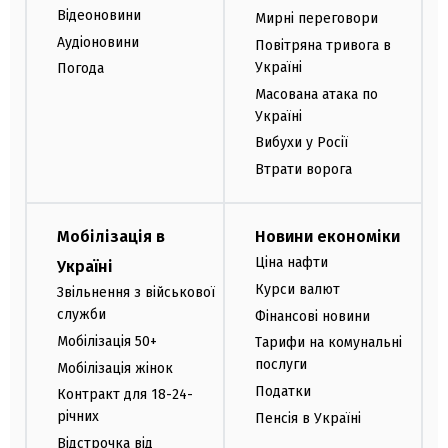
Відеоновини
Мирні переговори
Аудіоновини
Повітряна тривога в
Україні
Погода
Масована атака по
Україні
Вибухи у Росії
Втрати ворога
Мобілізація в
Новини економіки
Ціна нафти
Україні
Курси валют
Звільнення з військової
служби
Фінансові новини
Мобілізація 50+
Тарифи на комунальні
послуги
Мобілізація жінок
Податки
Контракт для 18-24-
річних
Пенсія в Україні
Відстрочка від