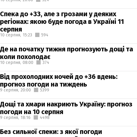
Спека до +33, але з грозами у деяких
регіонах: якою буде погода в Україні 11
серпня
10 серпня,
15:23
594
Де на початку тижня прогнозують дощі та
коли похолодає
10 серпня,
08:00
374
Від прохолодних ночей до +36 вдень:
прогноз погоди на тиждень
9 серпня,
20:00
5399
Дощі та хмари накриють Україну: прогноз
погоди на 10 серпня
9 серпня,
18:16
4498
Без сильної спеки: з якої погоди