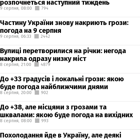
розпочнеться наступний тиждень
9 серпня,
08:00
794
Частину України знову накриють грози:
погода на 9 серпня
9 серпня,
06:33
2442
Вулиці перетворилися на річки: негода
накрила одразу низку міст
8 серпня,
21:00
4879
До +33 градусів і локальні грози: якою
буде погода найближчими днями
8 серпня,
20:00
902
До +38, але місцями з грозами та
шквалами: якою буде погода на вихідних
8 серпня,
08:00
993
Похолодання йде в Україну, але деякі