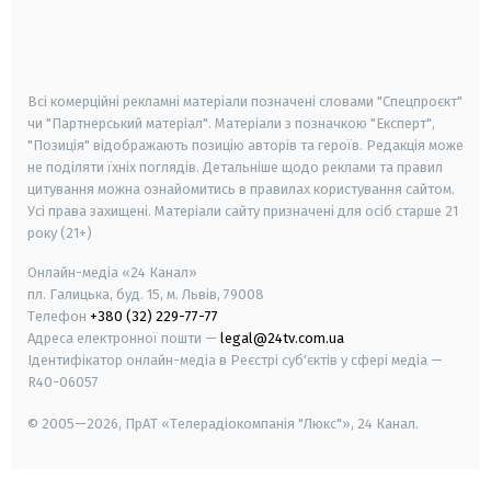
android
apple
smart tv
samsung smart tv
Всі комерційні рекламні матеріали позначені словами "Спецпроєкт"
чи "Партнерський матеріал". Матеріали з позначкою "Експерт",
"Позиція" відображають позицію авторів та героїв. Редакція може
не поділяти їхніх поглядів. Детальніше щодо реклами та правил
цитування можна ознайомитись в правилах користування сайтом.
Усі права захищені.
Матеріали сайту призначені для осіб старше
21
року (21+)
Онлайн-медіа «24 Канал»
пл. Галицька, буд. 15, м. Львів, 79008
Телефон
+380 (32) 229-77-77
Адреса електронної пошти —
legal@24tv.com.ua
Ідентифікатор онлайн-медіа в Реєстрі суб'єктів у сфері медіа —
R40-06057
© 2005—2026,
ПрАТ «Телерадіокомпанія "Люкс"», 24 Канал.