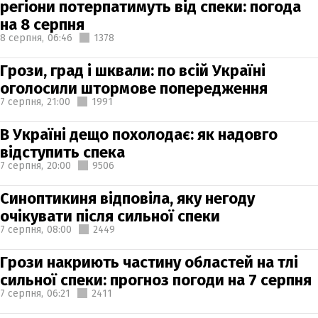
регіони потерпатимуть від спеки: погода
на 8 серпня
8 серпня,
06:46
1378
Грози, град і шквали: по всій Україні
оголосили штормове попередження
7 серпня,
21:00
1991
В Україні дещо похолодає: як надовго
відступить спека
7 серпня,
20:00
9506
Синоптикиня відповіла, яку негоду
очікувати після сильної спеки
7 серпня,
08:00
2449
Грози накриють частину областей на тлі
сильної спеки: прогноз погоди на 7 серпня
7 серпня,
06:21
2411