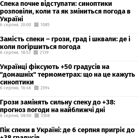
Спека почне відступати: синоптики
розповіли, коли та як зміниться погода в
Україні
6 серпня,
20:00
1085
Замість спеки – грози, град і шквали: де і
коли погіршиться погода
6 серпня,
18:53
2139
Українці фіксують +50 градусів на
"домашніх" термометрах: що на це кажуть
синоптики
6 серпня,
16:46
2394
Грози замінять сильну спеку до +38:
прогноз погоди на найближчі дні
6 серпня,
08:00
3368
Пік спеки в Україні: де 6 серпня пригріє до
+38 градусів