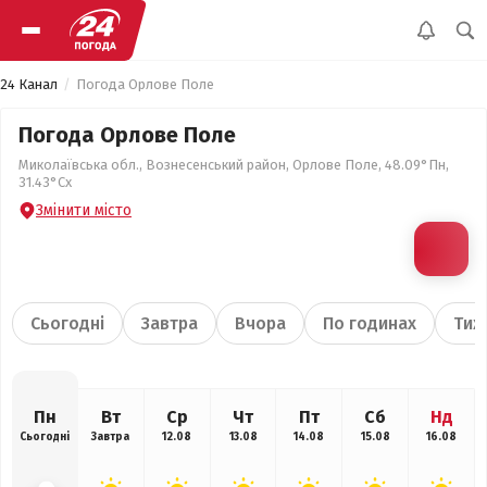
24 Канал
Погода Орлове Поле
Погода Орлове Поле
Миколаївська обл., Вознесенський район, Орлове Поле, 48.09°Пн,
31.43°Сх
Змінити місто
Сьогодні
Завтра
Вчора
По годинах
Тиж
Пн
Вт
Ср
Чт
Пт
Сб
Нд
Сьогодні
Завтра
12.08
13.08
14.08
15.08
16.08