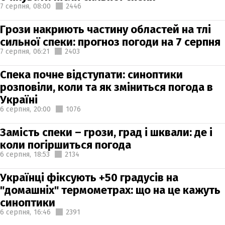
7 серпня,
08:00
2446
Грози накриють частину областей на тлі
сильної спеки: прогноз погоди на 7 серпня
7 серпня,
06:21
2403
Спека почне відступати: синоптики
розповіли, коли та як зміниться погода в
Україні
6 серпня,
20:00
1076
Замість спеки – грози, град і шквали: де і
коли погіршиться погода
6 серпня,
18:53
2134
Українці фіксують +50 градусів на
"домашніх" термометрах: що на це кажуть
синоптики
6 серпня,
16:46
2391