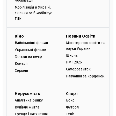
мобілізації
Мобілізація в Україні:
скільки осіб мобілізує
ТЦК
Кіно
Новини Освіти
Найцікавіші фільми
Міністерство освіти та
науки України
Українські фільми
Школа
Фільми на вечір
НМТ 2026
Комедії
Саморозвиток
Серіали
Навчання за кордоном
Нерухомість
Спорт
Аналітика ринку
Бокс
Купівля житла
Футбол
Тренди і натхнення
Теніс