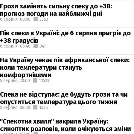
Грози замінять сильну спеку до +38:
прогноз погоди на найближчі дні
6 серпня,
08:00
3363
Пік спеки в Україні: де 6 серпня пригріє до
+38 градусів
6 серпня,
06:40
849
На Україну чекає пік африканської спеки:
коли температури стануть
комфортнішими
5 серпня,
20:00
11523
Спека не відступає: де будуть грози та чи
опуститься температура цього тижня
5 серпня,
08:00
1336
"Спекотна хвиля" накрила Україну:
синоптик розповів, коли очікуються зміни