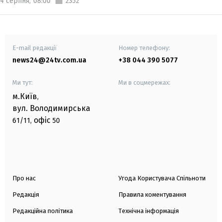
4 серпня,
08:00
2352
E-mail редакції
Номер телефону:
news24@24tv.com.ua
+38 044 390 5077
Ми тут:
Ми в соцмережах:
м.Київ
,
вул. Володимирська
офіс
61/11,
50
Про нас
Угода Користувача Спільноти
Редакція
Правила коментування
Редакційна політика
Технічна інформація