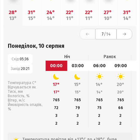
28°
31°
24°
22°
22°
27°
31°
13°
15°
14°
11°
11°
10°
14°
7
/14
Понеділок, 10 серпня
Ніч
Ранок
Схід:
05:36
00:00
03:00
06:00
09:00
1
Захід:
20:21
Температура С°
17°
15°
14°
20°
Відчувається як
Тиск, мм
17°
15°
14°
20°
Вологість, %
765
765
765
765
Вітер, м/с
Ймовірність опадів,
72
79
75
66
%
3
3
2
2
2
2
2
2
Температура повітря від +13°C до +28°C, буде