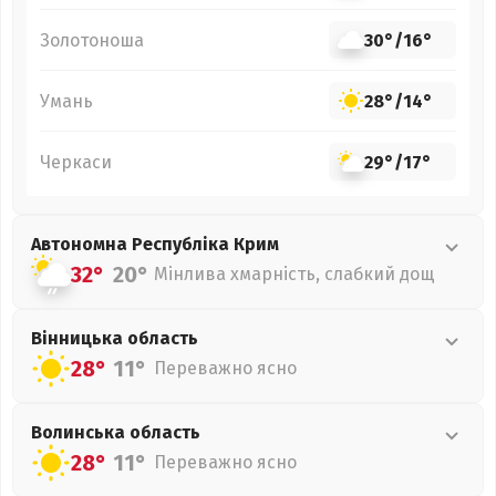
Золотоноша
30°
/
16°
Умань
28°
/
14°
Черкаси
29°
/
17°
Автономна Республіка Крим
32°
20°
Мінлива хмарність, слабкий дощ
Вінницька
область
28°
11°
Переважно ясно
Волинська
область
28°
11°
Переважно ясно