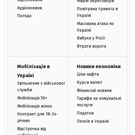
Мирні переговори
Аудіоновини
Повітряна тривога в
Україні
Погода
Масована атака по
Україні
Вибухи у Росії
Втрати ворога
Мобілізація в
Новини економіки
Ціна нафти
Україні
Курси валют
Звільнення з військової
служби
Фінансові новини
Мобілізація 50+
Тарифи на комунальні
послуги
Мобілізація жінок
Податки
Контракт для 18-24-
річних
Пенсія в Україні
Відстрочка від