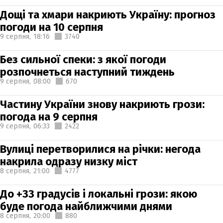
Дощі та хмари накриють Україну: прогноз
погоди на 10 серпня
9 серпня,
18:16
3740
Без сильної спеки: з якої погоди
розпочнеться наступний тиждень
9 серпня,
08:00
670
Частину України знову накриють грози:
погода на 9 серпня
9 серпня,
06:33
2422
Вулиці перетворилися на річки: негода
накрила одразу низку міст
8 серпня,
21:00
4777
До +33 градусів і локальні грози: якою
буде погода найближчими днями
8 серпня,
20:00
880