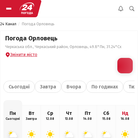
24 Канал
Погода Орловець
Погода Орловець
Черкаська обл., Черкаський район, Орловець, 49.8°Пн, 31.24°Сх
Змінити місто
Сьогодні
Завтра
Вчора
По годинах
Тиж
Пн
Вт
Ср
Чт
Пт
Сб
Нд
Сьогодні
Завтра
12.08
13.08
14.08
15.08
16.08