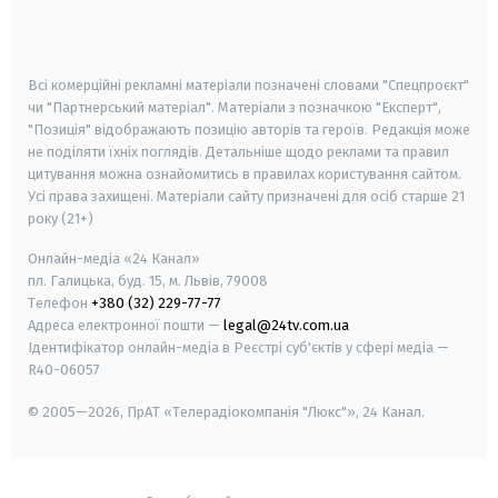
smart tv
samsung smart tv
Всі комерційні рекламні матеріали позначені словами "Спецпроєкт"
чи "Партнерський матеріал". Матеріали з позначкою "Експерт",
"Позиція" відображають позицію авторів та героїв. Редакція може
не поділяти їхніх поглядів. Детальніше щодо реклами та правил
цитування можна ознайомитись в правилах користування сайтом.
Усі права захищені.
Матеріали сайту призначені для осіб старше
21
року (21+)
Онлайн-медіа «24 Канал»
пл. Галицька, буд. 15, м. Львів, 79008
Телефон
+380 (32) 229-77-77
Адреса електронної пошти —
legal@24tv.com.ua
Ідентифікатор онлайн-медіа в Реєстрі суб'єктів у сфері медіа —
R40-06057
© 2005—2026,
ПрАТ «Телерадіокомпанія "Люкс"», 24 Канал.