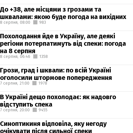
До +38, але місцями з грозами та
шквалами: якою буде погода на вихідних
8 серпня,
08:00
983
Похолодання йде в Україну, але деякі
регіони потерпатимуть від спеки: погода
на 8 серпня
8 серпня,
06:46
1358
Грози, град і шквали: по всій Україні
оголосили штормове попередження
7 серпня,
21:00
1978
В Україні дещо похолодає: як надовго
відступить спека
7 серпня,
20:00
9455
Синоптикиня відповіла, яку негоду
очікувати після сильної спеки