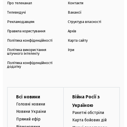
Про телеканал
Контакти
Телеведучі
Вакансії
Рекламодавцям
Структура власності
Правила користування
Архів
Політика конфіденційності
Карта сайту
Політика використання
Ігри
штучного інтелекту
Політика конфіденційності
додатку
Всі новини
Війна Росії з
Головні новини
Україною
Новини України
Ракетні обстріли
Прямий ефір
Карта бойових дій
Відеоновини