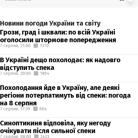
Новини погоди України та світу
Грози, град і шквали: по всій Україні
оголосили штормове попередження
7 серпня,
21:00
1370
В Україні дещо похолодає: як надовго
відступить спека
7 серпня,
20:00
1854
Похолодання йде в Україну, але деякі
регіони потерпатимуть від спеки: погода
на 8 серпня
7 серпня,
17:39
604
Синоптикиня відповіла, яку негоду
очікувати після сильної спеки
7 серпня,
08:00
2423