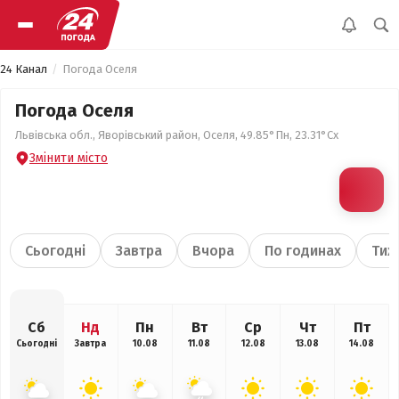
24 Канал
Погода Оселя
Погода Оселя
Львівська обл., Яворівський район, Оселя, 49.85°Пн, 23.31°Сх
Змінити місто
Сьогодні
Завтра
Вчора
По годинах
Тиж
Сб
Нд
Пн
Вт
Ср
Чт
Пт
Сьогодні
Завтра
10.08
11.08
12.08
13.08
14.08