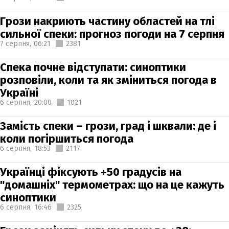
Грози накриють частину областей на тлі
сильної спеки: прогноз погоди на 7 серпня
7 серпня,
06:21
2381
Спека почне відступати: синоптики
розповіли, коли та як зміниться погода в
Україні
6 серпня,
20:00
1021
Замість спеки – грози, град і шквали: де і
коли погіршиться погода
6 серпня,
18:53
2117
Українці фіксують +50 градусів на
"домашніх" термометрах: що на це кажуть
синоптики
6 серпня,
16:46
2325