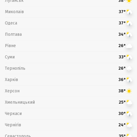
Луганськ
38°
Миколаїв
37°
Одеса
37°
Полтава
34°
Рівне
26°
Суми
33°
Тернопіль
26°
Харків
36°
Херсон
38°
Хмельницький
25°
Черкаси
30°
Чернігів
24°
Севастополь
35°