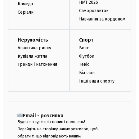
НМТ 2026
Комедії
Саморозвиток
Серіали
Навчання за кордоном
Нерухомість
Спорт
Аналітика ринку
Бокс
Купівля житла
Футбол
Тренди і натхнення
Теніс
Біатлон
Інші види спорту
Email - розсилка
Будьте в курсі всіх новин і оновлень!
Перейдіть на сторінку наших розсилок, щоб
обрати ті, що відповідають вашим