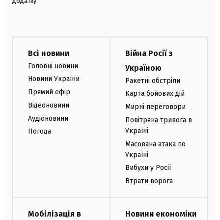
додатку
Всі новини
Війна Росії з
Головні новини
Україною
Новини України
Ракетні обстріли
Прямий ефір
Карта бойових дій
Відеоновини
Мирні переговори
Аудіоновини
Повітряна тривога в
Україні
Погода
Масована атака по
Україні
Вибухи у Росії
Втрати ворога
Мобілізація в
Новини економіки