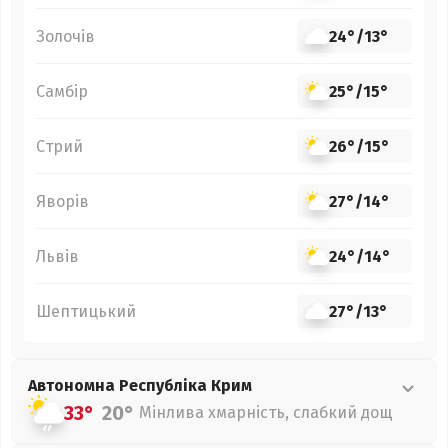
Золочів
24°
/
13°
Самбір
25°
/
15°
Стрий
26°
/
15°
Яворів
27°
/
14°
Львів
24°
/
14°
Шептицький
27°
/
13°
Автономна Республіка Крим
33°
20°
Мінлива хмарність, слабкий дощ