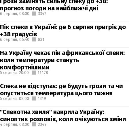
Грози замінять сильну спеку до +38:
прогноз погоди на найближчі дні
6 серпня,
08:00
3342
Пік спеки в Україні: де 6 серпня пригріє до
+38 градусів
6 серпня,
06:40
831
На Україну чекає пік африканської спеки:
коли температури стануть
комфортнішими
5 серпня,
20:00
11478
Спека не відступає: де будуть грози та чи
опуститься температура цього тижня
5 серпня,
08:00
1319
"Спекотна хвиля" накрила Україну:
синоптик розповів, коли очікуються зміни
4 серпня,
08:00
2349