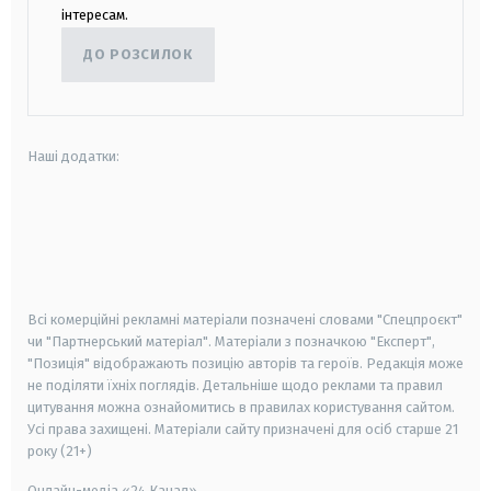
інтересам.
ДО РОЗСИЛОК
Наші додатки:
android
apple
smart tv
samsung smart tv
Всі комерційні рекламні матеріали позначені словами "Спецпроєкт"
чи "Партнерський матеріал". Матеріали з позначкою "Експерт",
"Позиція" відображають позицію авторів та героїв. Редакція може
не поділяти їхніх поглядів. Детальніше щодо реклами та правил
цитування можна ознайомитись в правилах користування сайтом.
Усі права захищені.
Матеріали сайту призначені для осіб старше
21
року (21+)
Онлайн-медіа «24 Канал»