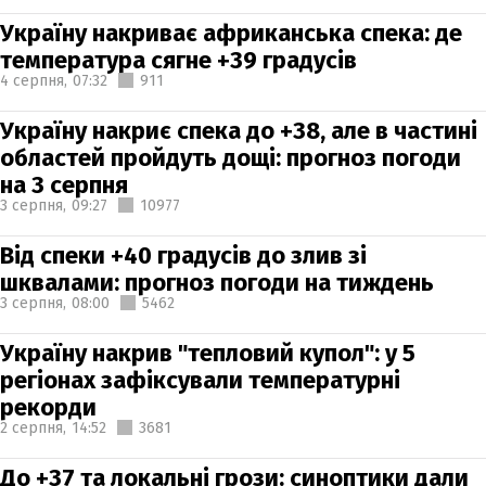
Україну накриває африканська спека: де
температура сягне +39 градусів
4 серпня,
07:32
911
Україну накриє спека до +38, але в частині
областей пройдуть дощі: прогноз погоди
на 3 серпня
3 серпня,
09:27
10977
Від спеки +40 градусів до злив зі
шквалами: прогноз погоди на тиждень
3 серпня,
08:00
5462
Україну накрив "тепловий купол": у 5
регіонах зафіксували температурні
рекорди
2 серпня,
14:52
3681
До +37 та локальні грози: синоптики дали