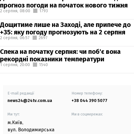
прогноз погоди на початок нового тижня
2 серпня,
08:00
1793
Дощитиме лише на Заході, але припече до
+35: яку погоду прогнозують на 2 серпня
2 серпня,
06:57
2697
Спека на початку серпня: чи поб'є вона
рекордні показники температури
1 серпня,
20:00
1540
E-mail редакції
Номер телефону:
news24@24tv.com.ua
+38 044 390 5077
Ми тут:
Ми в соцмережах:
м.Київ
,
вул. Володимирська