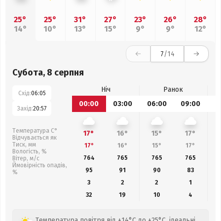
25°
25°
31°
27°
23°
26°
28°
14°
10°
13°
15°
9°
9°
12°
7
/14
Субота, 8 серпня
Ніч
Ранок
Схід:
06:05
00:00
03:00
06:00
09:00
1
Захід:
20:57
Температура С°
17°
16°
15°
17°
Відчувається як
Тиск, мм
17°
16°
15°
17°
Вологість, %
764
765
765
765
Вітер, м/с
Ймовірність опадів,
95
91
90
83
%
3
2
2
1
32
19
10
4
Температура повітря від +14°C до +25°C, ідеальні