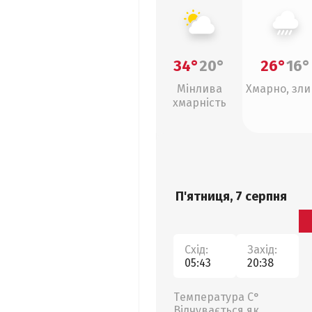
34°
20°
26°
16°
Мінлива
Хмарно, зл
хмарність
П'ятниця, 7 серпня
Схід:
Захід:
05:43
20:38
Температура С°
Відчувається як