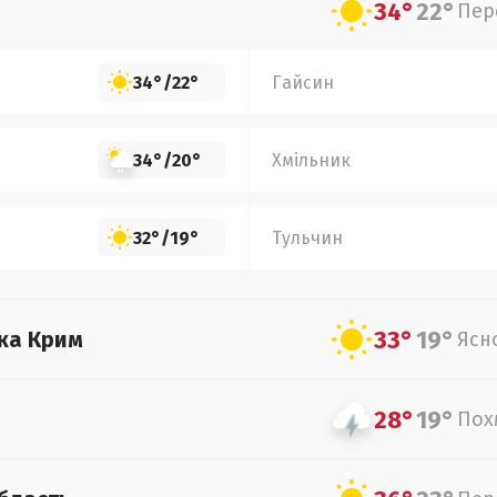
34°
22°
Пер
34°
/
22°
Гайсин
34°
/
20°
Хмільник
32°
/
19°
Тульчин
33°
19°
ка Крим
Ясн
28°
19°
Пох