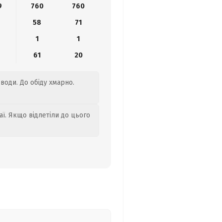
9
760
760
58
71
1
1
61
20
 води. До обіду хмарно.
аї. Якщо відлетіли до цього