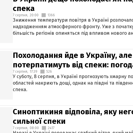
спека
7 серпня,
20:00
1366
Зниження температури повітря в Україні розпочалос
надходженням атмосферного фронту. Уже з початку
більшість регіонів опиняться під впливом нового а
Похолодання йде в Україну, але
потерпатимуть від спеки: погод
7 серпня,
17:39
526
У суботу, 8 серпня, в Україні прогнозують хмарну п
областей накриють дощі, однак на півдні та півден
спека.
Синоптикиня відповіла, яку нег
сильної спеки
7 серпня,
08:00
2417
Наразі в Україні переважає слабкий вітер, який м