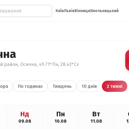
Київ
Львів
Вінниця
Хмельницький
чна
й район, Осична, 49.71°Пн, 28.43°Сх
ора
По годинах
Тиждень
10 днів
2 тижні
Нд
Пн
Вт
09.08
10.08
11.08
1