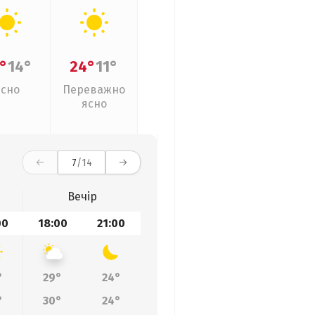
°
14°
24°
11°
Ясно
Переважно
ясно
7
/14
Вечір
00
18:00
21:00
°
29°
24°
°
30°
24°