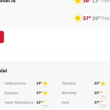
36°
23°
бласть
Пер
37°
20°
Пер
їні
Сімферополь
Чернівці
33°
33°
Донецьк
Житомир
37°
33°
Івано-Франківськ
Київ
32°
37°