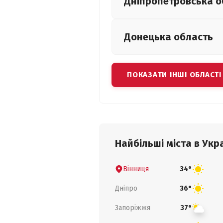
Дніпропетровська
о
Донецька
область
ПОКАЗАТИ ІНШІ ОБЛАСТІ
Найбільші міста в Укра
Вінниця
34°
Дніпро
36°
Запоріжжя
37°