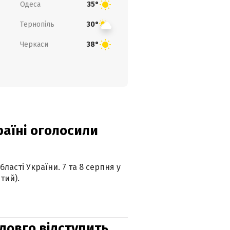
Одеса
35°
Тернопіль
30°
Черкаси
38°
країні оголосили
ласті України. 7 та 8 серпня у
тий).
адовго відступить