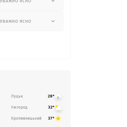
еважно ясно
еважно ясно
Луцьк
28°
Ужгород
32°
Кропивницький
37°