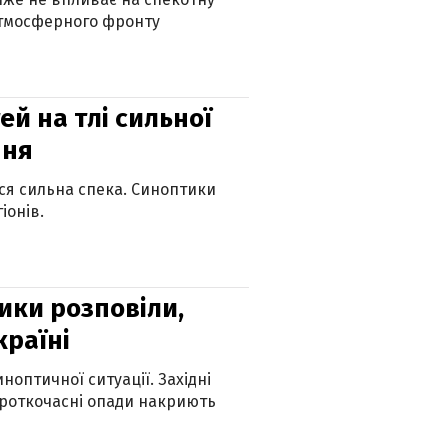
атмосферного фронту
й на тлі сильної
пня
ься сильна спека. Синоптики
іонів.
ики розповіли,
країні
оптичної ситуації. Західні
ороткочасні опади накриють