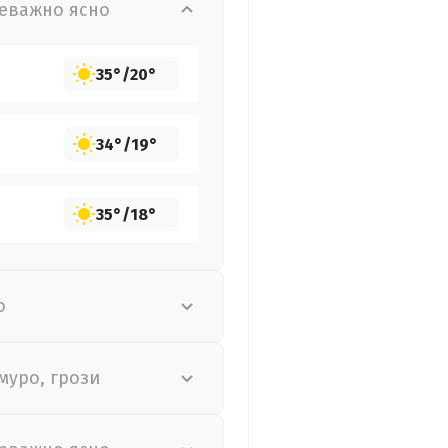
еважно ясно
35°
/
20°
34°
/
19°
35°
/
18°
о
муро, грози