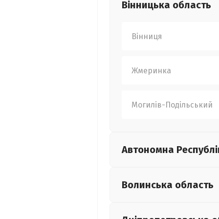
Вінницька
область
Вінниця
Жмеринка
Могилів-Подільський
Автономна Республі
Волинська
область