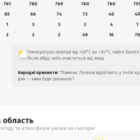
761
760
760
760
760
75
65
66
74
73
40
45
1
3
3
2
4
1
2
2
2
49
16
70
Температура повітря від +20°C до +34°C, пийте багато
Після обіду небо очистеться від хмар.
Народні прикмети:
"Пимена. Лелеки відлітають у теплі кр
дня — зима буде ранньою."
а
область
огоду та атмосферні умови на сьогодні