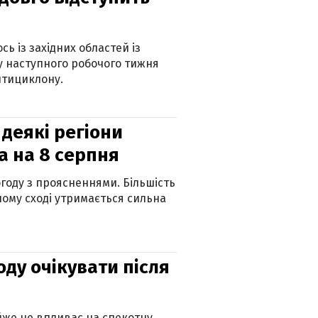
ь із західних областей із
 наступного робочого тижня
нтициклону.
 деякі регіони
а на 8 серпня
огоду з проясненнями. Більшість
ному сході утримається сильна
оду очікувати після
айже не впливає на спекотну