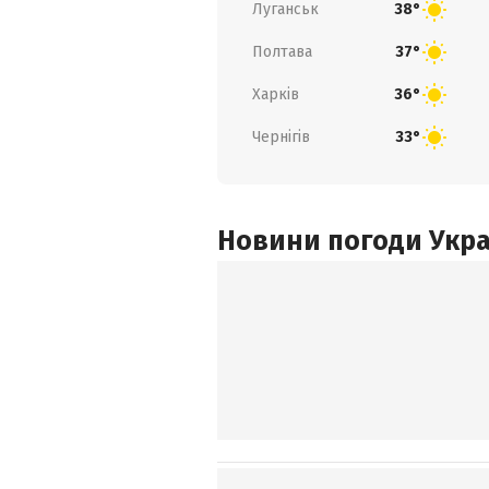
Луганськ
38°
Полтава
37°
Харків
36°
Чернігів
33°
Новини погоди Украї