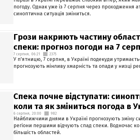
погоду. Однак уже із 7 серпня через проходження 
синоптична ситуація зміниться.
Грози накриють частину областе
спеки: прогноз погоди на 7 сер
7 серпня,
06:21
2375
У п'ятницю, 7 серпня, в Україні подекуди утримаєт
прогнозують мінливу хмарність та опади у низці рег
Спека почне відступати: синопт
коли та як зміниться погода в У
6 серпня,
20:00
982
Найближчими днями в Україні прогнозують зміну син
регіони першими відчують спад спеки. Водночас к
більшість областей.