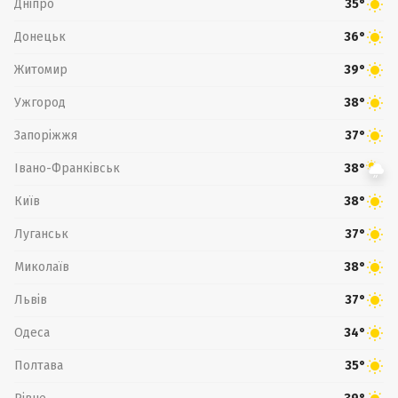
Дніпро
35°
Донецьк
36°
Житомир
39°
Ужгород
38°
Запоріжжя
37°
Івано-Франківськ
38°
Київ
38°
Луганськ
37°
Миколаїв
38°
Львів
37°
Одеса
34°
Полтава
35°