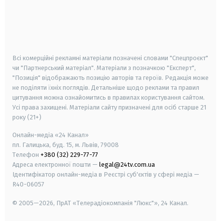
android
apple
smart tv
samsung smart tv
Всі комерційні рекламні матеріали позначені словами "Спецпроєкт"
чи "Партнерський матеріал". Матеріали з позначкою "Експерт",
"Позиція" відображають позицію авторів та героїв. Редакція може
не поділяти їхніх поглядів. Детальніше щодо реклами та правил
цитування можна ознайомитись в правилах користування сайтом.
Усі права захищені.
Матеріали сайту призначені для осіб старше
21
року (21+)
Онлайн-медіа «24 Канал»
пл. Галицька, буд. 15, м. Львів, 79008
Телефон
+380 (32) 229-77-77
Адреса електронної пошти —
legal@24tv.com.ua
Ідентифікатор онлайн-медіа в Реєстрі суб'єктів у сфері медіа —
R40-06057
© 2005—2026,
ПрАТ «Телерадіокомпанія "Люкс"», 24 Канал.