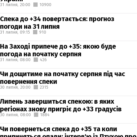
31 липня,
20:00
10900
Спека до +34 повертається: прогноз
погоди на 31 липня
31 липня,
09:15
910
На Заході припече до +35: якою буде
погода на початку серпня
31 липня,
08:00
426
Чи дощитиме на початку серпня під час
повернення спеки
30 липня,
20:00
2315
Липень завершиться спекою: в яких
регіонах знову пригріє до +33 градусів
30 липня,
08:00
1884
Чи повернеться спека до +35 та коли
припиняться опади: інтерв'ю із Птухою про