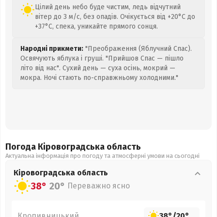
Цілий день небо буде чистим, ледь відчутний
вітер до 3 м/с, без опадів. Очікується від +20°C до
+37°C, спека, уникайте прямого сонця.
Народні прикмети:
"Преображення (Яблучний Спас).
Освячують яблука і груші. "Прийшов Спас — пішло
літо від нас". Сухий день — суха осінь, мокрий —
мокра. Ночі стають по-справжньому холодними."
Погода Кіровоградська
область
Актуальна інформація про погоду та атмосферні умови на сьогодні
Кіровоградська
область
38°
20°
Переважно ясно
Кропивницький
38°
/
20°