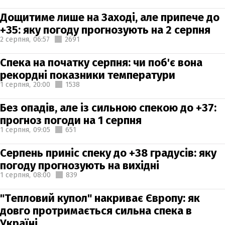
Дощитиме лише на Заході, але припече до
+35: яку погоду прогнозують на 2 серпня
2 серпня,
06:57
2691
Спека на початку серпня: чи поб'є вона
рекордні показники температури
1 серпня,
20:00
1538
Без опадів, але із сильною спекою до +37:
прогноз погоди на 1 серпня
1 серпня,
09:05
651
Серпень приніс спеку до +38 градусів: яку
погоду прогнозують на вихідні
1 серпня,
08:00
839
"Тепловий купол" накриває Європу: як
довго протримається сильна спека в
Україні