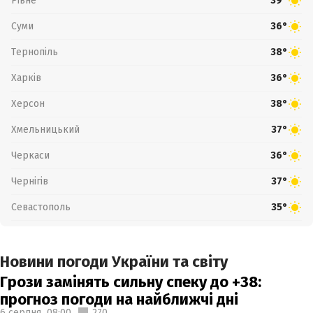
Рівне
39°
Суми
36°
Тернопіль
38°
Харків
36°
Херсон
38°
Хмельницький
37°
Черкаси
36°
Чернігів
37°
Севастополь
35°
Новини погоди України та світу
Грози замінять сильну спеку до +38:
прогноз погоди на найближчі дні
6 серпня,
08:00
270