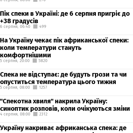
Пік спеки в Україні: де 6 серпня пригріє до
+38 градусів
6 серпня,
06:40
499
На Україну чекає пік африканської спеки:
коли температури стануть
комфортнішими
5 серпня,
20:00
5820
Спека не відступає: де будуть грози та чи
опуститься температура цього тижня
5 серпня,
08:00
1257
"Спекотна хвиля" накрила Україну:
синоптик розповів, коли очікуються зміни
4 серпня,
08:00
2312
Україну накриває африканська спека: де