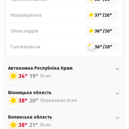
Новоукраїнка
37°
/
20°
Олександрія
36°
/
20°
Голованівськ
36°
/
20°
Автономна Республіка Крим
34°
19°
Ясно
Вінницька
область
38°
20°
Переважно ясно
Волинська
область
38°
21°
Ясно