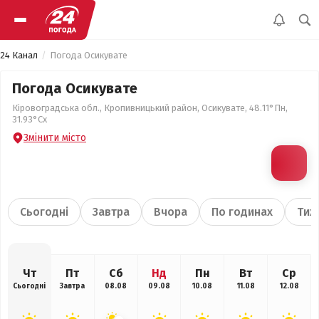
24 Канал
Погода Осикувате
Погода Осикувате
Кіровоградська обл., Кропивницький район, Осикувате, 48.11°Пн,
31.93°Сх
Змінити місто
Сьогодні
Завтра
Вчора
По годинах
Тиж
Чт
Пт
Сб
Нд
Пн
Вт
Ср
Сьогодні
Завтра
08.08
09.08
10.08
11.08
12.08