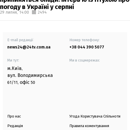
погоду в Україні у серпні
29 липня,
14:00
2494
E-mail редакції
Номер телефону:
news24@24tv.com.ua
+38 044 390 5077
Ми тут:
Ми в соцмережах:
м.Київ
,
вул. Володимирська
офіс
61/11,
50
Про нас
Угода Користувача Спільноти
Редакція
Правила коментування