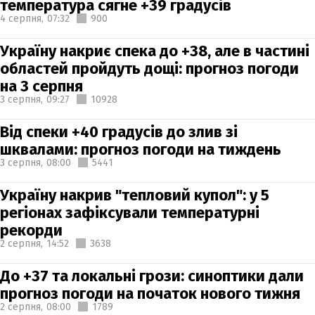
температура сягне +39 градусів
4 серпня,
07:32
900
Україну накриє спека до +38, але в частині
областей пройдуть дощі: прогноз погоди
на 3 серпня
3 серпня,
09:27
10928
Від спеки +40 градусів до злив зі
шквалами: прогноз погоди на тиждень
3 серпня,
08:00
5441
Україну накрив "тепловий купол": у 5
регіонах зафіксували температурні
рекорди
2 серпня,
14:52
3638
До +37 та локальні грози: синоптики дали
прогноз погоди на початок нового тижня
2 серпня,
08:00
1789