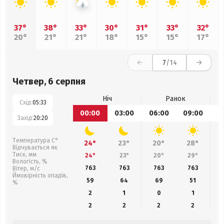
37°
38°
33°
30°
31°
33°
32°
20°
21°
21°
18°
15°
15°
17°
7
/14
Четвер, 6 серпня
Ніч
Ранок
Схід:
05:33
00:00
03:00
06:00
09:00
1
Захід:
20:20
Температура С°
24°
23°
20°
28°
Відчувається як
Тиск, мм
24°
23°
20°
29°
Вологість, %
763
763
763
763
Вітер, м/с
Ймовірність опадів,
59
64
69
51
%
2
1
0
1
2
2
2
2