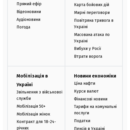
Прямий ефір
Карта бойових дій
Відеоновини
Мирні переговори
Аудіоновини
Повітряна тривога в
Україні
Погода
Масована атака по
Україні
Вибухи у Росії
Втрати ворога
Мобілізація в
Новини економіки
Ціна нафти
Україні
Курси валют
Звільнення з військової
служби
Фінансові новини
Мобілізація 50+
Тарифи на комунальні
послуги
Мобілізація жінок
Податки
Контракт для 18-24-
річних
Пенсія в Україні