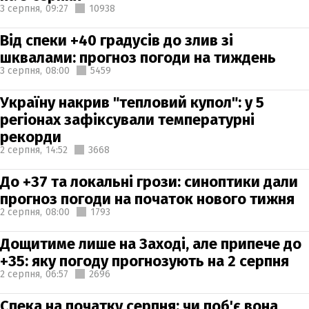
3 серпня,
09:27
10938
Від спеки +40 градусів до злив зі
шквалами: прогноз погоди на тиждень
3 серпня,
08:00
5459
Україну накрив "тепловий купол": у 5
регіонах зафіксували температурні
рекорди
2 серпня,
14:52
3668
До +37 та локальні грози: синоптики дали
прогноз погоди на початок нового тижня
2 серпня,
08:00
1793
Дощитиме лише на Заході, але припече до
+35: яку погоду прогнозують на 2 серпня
2 серпня,
06:57
2696
Спека на початку серпня: чи поб'є вона