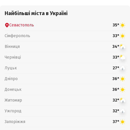
Найбільші міста в Україні
Севастополь
35°
Сімферополь
33°
Вінниця
34°
Чернівці
33°
Луцьк
27°
Дніпро
36°
Донецьк
36°
Житомир
32°
Ужгород
32°
Запоріжжя
37°