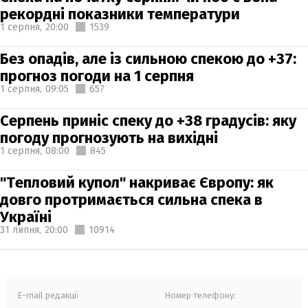
рекордні показники температури
1 серпня,
20:00
1539
Без опадів, але із сильною спекою до +37:
прогноз погоди на 1 серпня
1 серпня,
09:05
657
Серпень приніс спеку до +38 градусів: яку
погоду прогнозують на вихідні
1 серпня,
08:00
845
"Тепловий купол" накриває Європу: як
довго протримається сильна спека в
Україні
31 липня,
20:00
10914
E-mail редакції
Номер телефону: