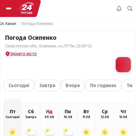
24 Канал
Погода Осипенко
Погода Осипенко
Севастополь обл., Осипенко, 44.73°Пн, 33.56°Сх
Змінити місто
Сьогодні
Завтра
Вчора
По годинах
Тиж
Пт
Сб
Нд
Пн
Вт
Ср
Чт
Сьогодні
Завтра
09.08
10.08
11.08
12.08
13.08