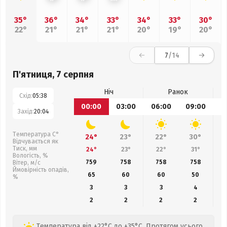
35°
36°
34°
33°
34°
33°
30°
22°
21°
21°
21°
20°
19°
20°
7
/14
П'ятниця, 7 серпня
Ніч
Ранок
Схід:
05:38
00:00
03:00
06:00
09:00
1
Захід:
20:04
Температура С°
24°
23°
22°
30°
Відчувається як
Тиск, мм
24°
23°
22°
31°
Вологість, %
759
758
758
758
Вітер, м/с
Ймовірність опадів,
65
60
60
50
%
3
3
3
4
2
2
2
2
Температура від +22°C до +35°C. Протягом усього