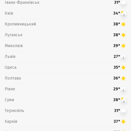
Івано-Франківськ
31°
Київ
34°
Кропивницький
38°
Луганськ
38°
Миколаїв
39°
Львів
27°
Одеса
35°
Полтава
36°
Рівне
29°
Суми
38°
Тернопіль
31°
Харків
37°