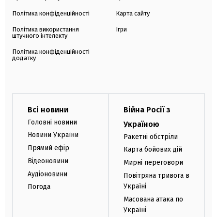
Політика конфіденційності
Карта сайту
Політика використання
Ігри
штучного інтелекту
Політика конфіденційності
додатку
Всі новини
Війна Росії з
Головні новини
Україною
Новини України
Ракетні обстріли
Прямий ефір
Карта бойових дій
Відеоновини
Мирні переговори
Аудіоновини
Повітряна тривога в
Україні
Погода
Масована атака по
Україні