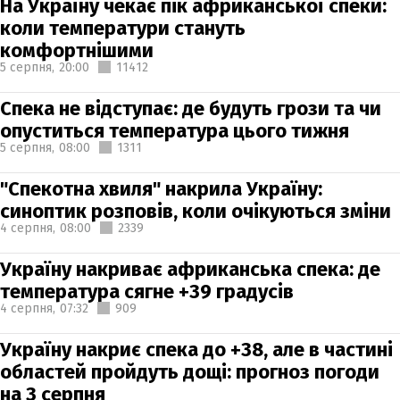
На Україну чекає пік африканської спеки:
коли температури стануть
комфортнішими
5 серпня,
20:00
11412
Спека не відступає: де будуть грози та чи
опуститься температура цього тижня
5 серпня,
08:00
1311
"Спекотна хвиля" накрила Україну:
синоптик розповів, коли очікуються зміни
4 серпня,
08:00
2339
Україну накриває африканська спека: де
температура сягне +39 градусів
4 серпня,
07:32
909
Україну накриє спека до +38, але в частині
областей пройдуть дощі: прогноз погоди
на 3 серпня