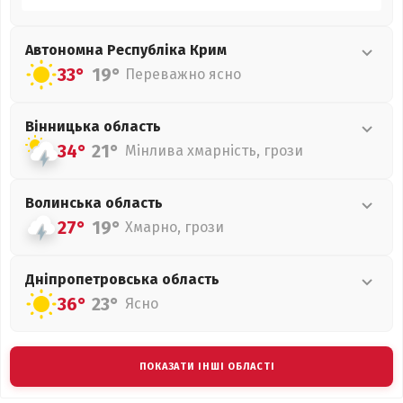
Автономна Республіка Крим
33°
19°
Переважно ясно
Вінницька
область
34°
21°
Мінлива хмарність, грози
Волинська
область
27°
19°
Хмарно, грози
Дніпропетровська
область
36°
23°
Ясно
ПОКАЗАТИ ІНШІ ОБЛАСТІ