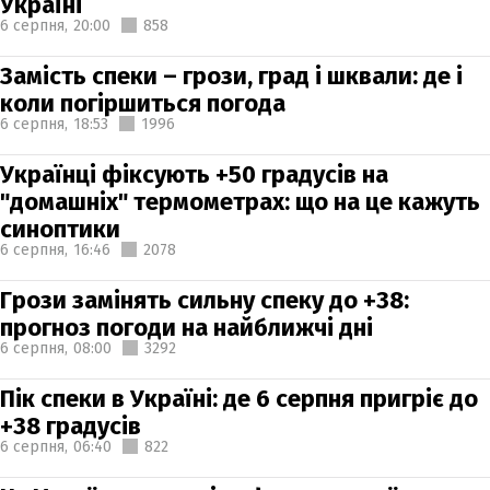
Україні
6 серпня,
20:00
858
Замість спеки – грози, град і шквали: де і
коли погіршиться погода
6 серпня,
18:53
1996
Українці фіксують +50 градусів на
"домашніх" термометрах: що на це кажуть
синоптики
6 серпня,
16:46
2078
Грози замінять сильну спеку до +38:
прогноз погоди на найближчі дні
6 серпня,
08:00
3292
Пік спеки в Україні: де 6 серпня пригріє до
+38 градусів
6 серпня,
06:40
822