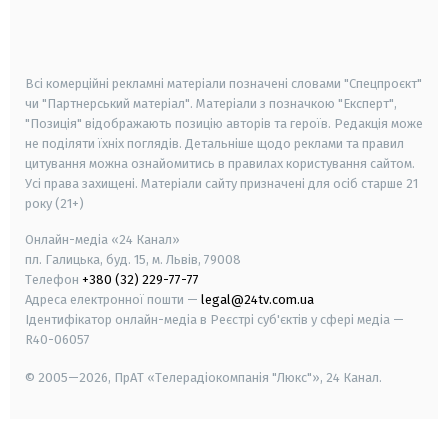
smart tv
samsung smart tv
Всі комерційні рекламні матеріали позначені словами "Спецпроєкт"
чи "Партнерський матеріал". Матеріали з позначкою "Експерт",
"Позиція" відображають позицію авторів та героїв. Редакція може
не поділяти їхніх поглядів. Детальніше щодо реклами та правил
цитування можна ознайомитись в правилах користування сайтом.
Усі права захищені.
Матеріали сайту призначені для осіб старше
21
року (21+)
Онлайн-медіа «24 Канал»
пл. Галицька, буд. 15, м. Львів, 79008
Телефон
+380 (32) 229-77-77
Адреса електронної пошти —
legal@24tv.com.ua
Ідентифікатор онлайн-медіа в Реєстрі суб'єктів у сфері медіа —
R40-06057
© 2005—2026,
ПрАТ «Телерадіокомпанія "Люкс"», 24 Канал.