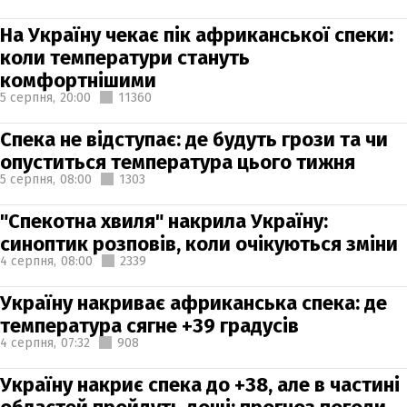
На Україну чекає пік африканської спеки:
коли температури стануть
комфортнішими
5 серпня,
20:00
11360
Спека не відступає: де будуть грози та чи
опуститься температура цього тижня
5 серпня,
08:00
1303
"Спекотна хвиля" накрила Україну:
синоптик розповів, коли очікуються зміни
4 серпня,
08:00
2339
Україну накриває африканська спека: де
температура сягне +39 градусів
4 серпня,
07:32
908
Україну накриє спека до +38, але в частині