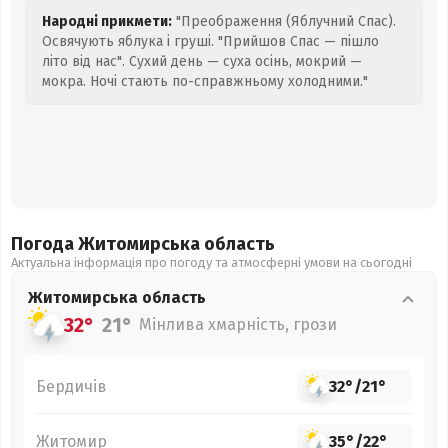
Народні прикмети:
"Преображення (Яблучний Спас).
Освячують яблука і груші. "Прийшов Спас — пішло
літо від нас". Сухий день — суха осінь, мокрий —
мокра. Ночі стають по-справжньому холодними."
Погода Житомирська
область
Актуальна інформація про погоду та атмосферні умови на сьогодні
Житомирська
область
32°
21°
Мінлива хмарність, грози
Бердичів
32°
/
21°
Житомир
35°
/
22°