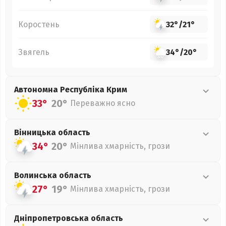
Коростень
32°
/
21°
Звягель
34°
/
20°
Автономна Республіка Крим
33°
20°
Переважно ясно
Вінницька
область
34°
20°
Мінлива хмарність, грози
Волинська
область
27°
19°
Мінлива хмарність, грози
Дніпропетровська
область