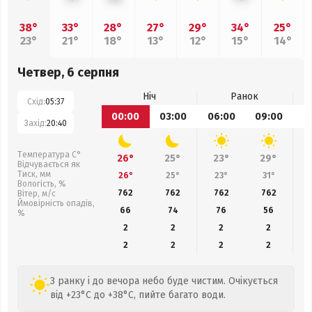
38°
33°
28°
27°
29°
34°
25°
23°
21°
18°
13°
12°
15°
14°
Четвер, 6 серпня
Ніч
Ранок
Схід:
05:37
00:00
03:00
06:00
09:00
1
Захід:
20:40
Температура С°
26°
25°
23°
29°
Відчувається як
Тиск, мм
26°
25°
23°
31°
Вологість, %
762
762
762
762
Вітер, м/с
Ймовірність опадів,
66
74
76
56
%
2
2
2
2
2
2
2
2
З ранку і до вечора небо буде чистим. Очікується
від +23°C до +38°C, пийте багато води.