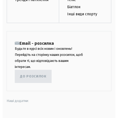
Біатлон
Інші види спорту
Email - розсилка
Будьте в курсі всіх новин і оновлень!
Перейдіть на сторінку наших розсилок, щоб
обрати ті, що відповідають вашим
інтересам.
ДО РОЗСИЛОК
Наші додатки:
android
apple