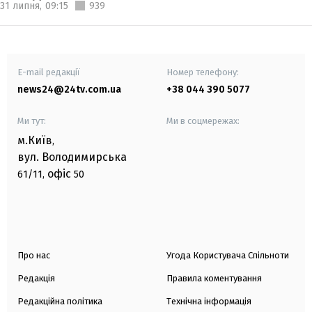
31 липня,
09:15
939
E-mail редакції
Номер телефону:
news24@24tv.com.ua
+38 044 390 5077
Ми тут:
Ми в соцмережах:
м.Київ
,
вул. Володимирська
офіс
61/11,
50
Про нас
Угода Користувача Спільноти
Редакція
Правила коментування
Редакційна політика
Технічна інформація