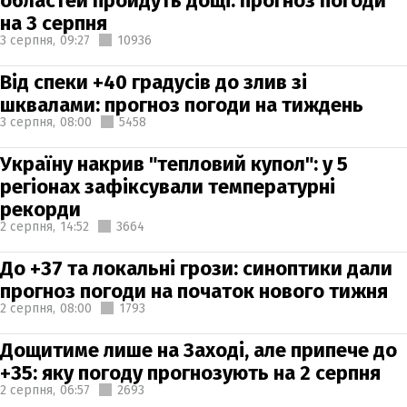
областей пройдуть дощі: прогноз погоди
на 3 серпня
3 серпня,
09:27
10936
Від спеки +40 градусів до злив зі
шквалами: прогноз погоди на тиждень
3 серпня,
08:00
5458
Україну накрив "тепловий купол": у 5
регіонах зафіксували температурні
рекорди
2 серпня,
14:52
3664
До +37 та локальні грози: синоптики дали
прогноз погоди на початок нового тижня
2 серпня,
08:00
1793
Дощитиме лише на Заході, але припече до
+35: яку погоду прогнозують на 2 серпня
2 серпня,
06:57
2693