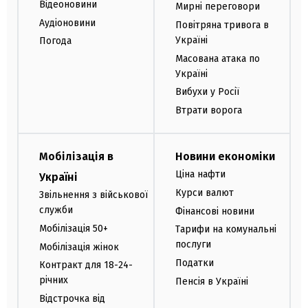
Відеоновини
Мирні переговори
Аудіоновини
Повітряна тривога в
Україні
Погода
Масована атака по
Україні
Вибухи у Росії
Втрати ворога
Мобілізація в
Новини економіки
Ціна нафти
Україні
Курси валют
Звільнення з військової
служби
Фінансові новини
Мобілізація 50+
Тарифи на комунальні
послуги
Мобілізація жінок
Податки
Контракт для 18-24-
річних
Пенсія в Україні
Відстрочка від