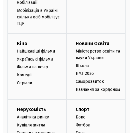
мобілізації
Мобілізація в Україні:
скільки осіб мобілізує
ТЦК
Кіно
Новини Освіти
Найцікавіші фільми
Міністерство освіти та
науки України
Українські фільми
Школа
Фільми на вечір
НМТ 2026
Комедії
Саморозвиток
Серіали
Навчання за кордоном
Нерухомість
Спорт
Аналітика ринку
Бокс
Купівля житла
Футбол
Тренди і натхнення
Теніс