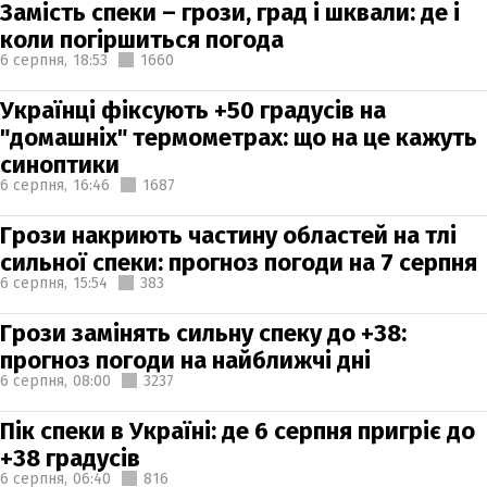
Замість спеки – грози, град і шквали: де і
коли погіршиться погода
6 серпня,
18:53
1660
Українці фіксують +50 градусів на
"домашніх" термометрах: що на це кажуть
синоптики
6 серпня,
16:46
1687
Грози накриють частину областей на тлі
сильної спеки: прогноз погоди на 7 серпня
6 серпня,
15:54
383
Грози замінять сильну спеку до +38:
прогноз погоди на найближчі дні
6 серпня,
08:00
3237
Пік спеки в Україні: де 6 серпня пригріє до
+38 градусів
6 серпня,
06:40
816