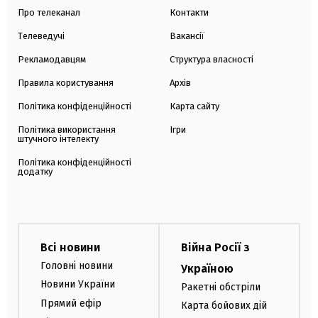
Про телеканал
Контакти
Телеведучі
Вакансії
Рекламодавцям
Структура власності
Правила користування
Архів
Політика конфіденційності
Карта сайту
Політика використання
Ігри
штучного інтелекту
Політика конфіденційності
додатку
Всі новини
Війна Росії з
Головні новини
Україною
Новини України
Ракетні обстріли
Прямий ефір
Карта бойових дій