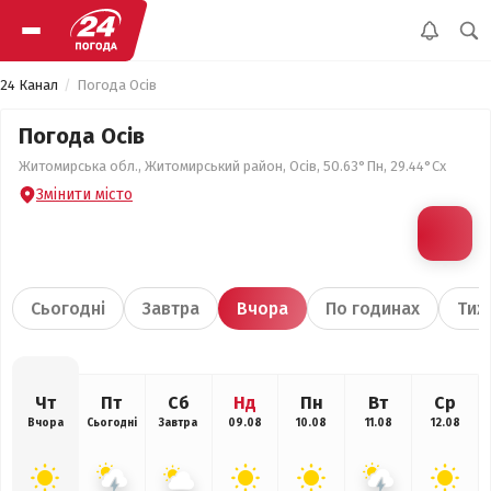
24 Канал
Погода Осів
Погода Осів
Житомирська обл., Житомирський район, Осів, 50.63°Пн, 29.44°Сх
Змінити місто
Сьогодні
Завтра
Вчора
По годинах
Тиж
Чт
Пт
Сб
Нд
Пн
Вт
Ср
Вчора
Сьогодні
Завтра
09.08
10.08
11.08
12.08