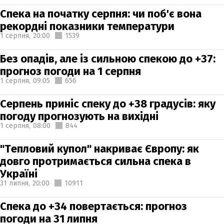
Спека на початку серпня: чи поб'є вона
рекордні показники температури
1 серпня,
20:00
1539
Без опадів, але із сильною спекою до +37:
прогноз погоди на 1 серпня
1 серпня,
09:05
656
Серпень приніс спеку до +38 градусів: яку
погоду прогнозують на вихідні
1 серпня,
08:00
844
"Тепловий купол" накриває Європу: як
довго протримається сильна спека в
Україні
31 липня,
20:00
10911
Спека до +34 повертається: прогноз
погоди на 31 липня