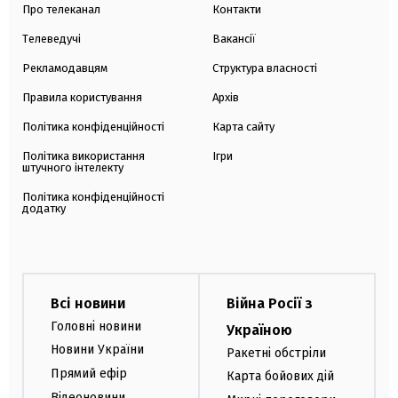
Про телеканал
Контакти
Телеведучі
Вакансії
Рекламодавцям
Структура власності
Правила користування
Архів
Політика конфіденційності
Карта сайту
Політика використання
Ігри
штучного інтелекту
Політика конфіденційності
додатку
Всі новини
Війна Росії з
Головні новини
Україною
Новини України
Ракетні обстріли
Прямий ефір
Карта бойових дій
Відеоновини