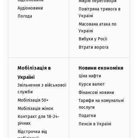
Мирні переговори
Аудіоновини
Повітряна тривога в
Україні
Погода
Масована атака по
Україні
Вибухи у Росії
Втрати ворога
Мобілізація в
Новини економіки
Ціна нафти
Україні
Курси валют
Звільнення з військової
служби
Фінансові новини
Мобілізація 50+
Тарифи на комунальні
послуги
Мобілізація жінок
Податки
Контракт для 18-24-
річних
Пенсія в Україні
Відстрочка від