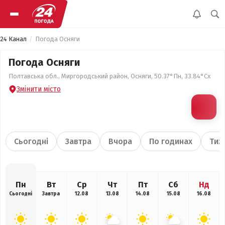
24 Канал
Погода Осняги
Погода Осняги
Полтавська обл., Миргородський район, Осняги, 50.37°Пн, 33.84°Сх
Змінити місто
Сьогодні
Завтра
Вчора
По годинах
Тиж
Пн
Вт
Ср
Чт
Пт
Сб
Нд
Сьогодні
Завтра
12.08
13.08
14.08
15.08
16.08