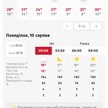
28°
31°
24°
21°
23°
25°
30°
15°
14°
15°
11°
9°
9°
13°
7
/14
Понеділок, 10 серпня
Ніч
Ранок
Схід:
05:24
00:00
03:00
06:00
09:00
1
Захід:
20:13
Температура С°
18°
17°
16°
20°
Відчувається як
Тиск, мм
18°
17°
16°
20°
Вологість, %
764
765
765
765
Вітер, м/с
Ймовірність опадів,
63
65
76
63
%
4
3
3
3
2
2
2
2
Протягом усього дня небо буде чистим, опадів не