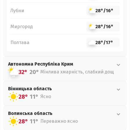
Лубни
28°
/
16°
Миргород
28°
/
16°
Полтава
28°
/
17°
Автономна Республіка Крим
32°
20°
Мінлива хмарність, слабкий дощ
Вінницька
область
28°
11°
Ясно
Волинська
область
28°
11°
Переважно ясно