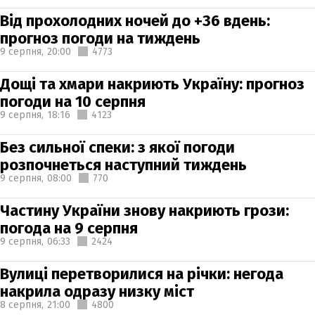
Від прохолодних ночей до +36 вдень:
прогноз погоди на тиждень
9 серпня,
20:00
4773
Дощі та хмари накриють Україну: прогноз
погоди на 10 серпня
9 серпня,
18:16
4123
Без сильної спеки: з якої погоди
розпочнеться наступний тиждень
9 серпня,
08:00
770
Частину України знову накриють грози:
погода на 9 серпня
9 серпня,
06:33
2424
Вулиці перетворилися на річки: негода
накрила одразу низку міст
8 серпня,
21:00
4800