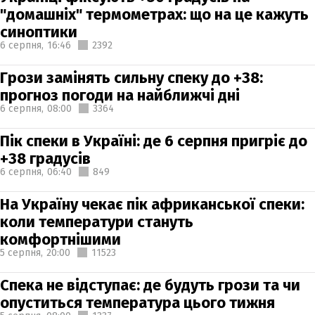
"домашніх" термометрах: що на це кажуть
синоптики
6 серпня,
16:46
2392
Грози замінять сильну спеку до +38:
прогноз погоди на найближчі дні
6 серпня,
08:00
3364
Пік спеки в Україні: де 6 серпня пригріє до
+38 градусів
6 серпня,
06:40
849
На Україну чекає пік африканської спеки:
коли температури стануть
комфортнішими
5 серпня,
20:00
11523
Спека не відступає: де будуть грози та чи
опуститься температура цього тижня