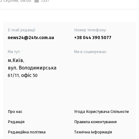
5 серпня,
08:00
1337
E-mail редакції
Номер телефону:
news24@24tv.com.ua
+38 044 390 5077
Ми тут:
Ми в соцмережах:
м.Київ
,
вул. Володимирська
офіс
61/11,
50
Про нас
Угода Користувача Спільноти
Редакція
Правила коментування
Редакційна політика
Технічна інформація