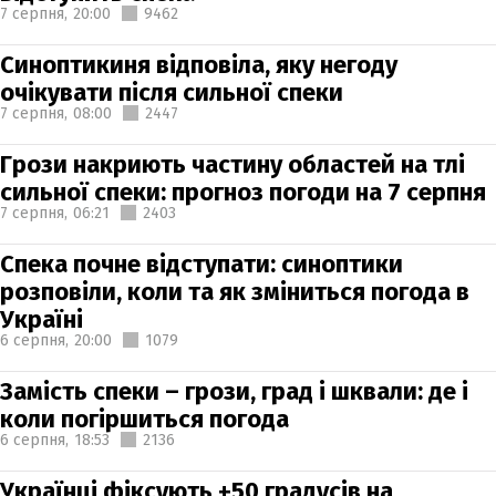
7 серпня,
20:00
9462
Синоптикиня відповіла, яку негоду
очікувати після сильної спеки
7 серпня,
08:00
2447
Грози накриють частину областей на тлі
сильної спеки: прогноз погоди на 7 серпня
7 серпня,
06:21
2403
Спека почне відступати: синоптики
розповіли, коли та як зміниться погода в
Україні
6 серпня,
20:00
1079
Замість спеки – грози, град і шквали: де і
коли погіршиться погода
6 серпня,
18:53
2136
Українці фіксують +50 градусів на