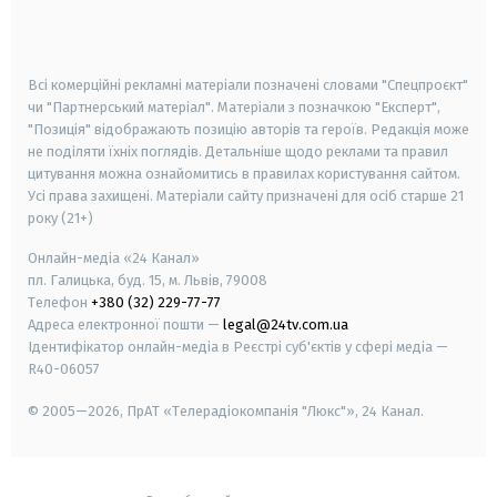
smart tv
samsung smart tv
Всі комерційні рекламні матеріали позначені словами "Спецпроєкт"
чи "Партнерський матеріал". Матеріали з позначкою "Експерт",
"Позиція" відображають позицію авторів та героїв. Редакція може
не поділяти їхніх поглядів. Детальніше щодо реклами та правил
цитування можна ознайомитись в правилах користування сайтом.
Усі права захищені.
Матеріали сайту призначені для осіб старше
21
року (21+)
Онлайн-медіа «24 Канал»
пл. Галицька, буд. 15, м. Львів, 79008
Телефон
+380 (32) 229-77-77
Адреса електронної пошти —
legal@24tv.com.ua
Ідентифікатор онлайн-медіа в Реєстрі суб'єктів у сфері медіа —
R40-06057
© 2005—2026,
ПрАТ «Телерадіокомпанія "Люкс"», 24 Канал.