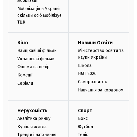
мобілізації
Мобілізація в Україні:
скільки осіб мобілізує
ТЦК
Кіно
Новини Освіти
Найцікавіші фільми
Міністерство освіти та
науки України
Українські фільми
Школа
Фільми на вечір
НМТ 2026
Комедії
Саморозвиток
Серіали
Навчання за кордоном
Нерухомість
Спорт
Аналітика ринку
Бокс
Купівля житла
Футбол
Тренди і натхнення
Теніс