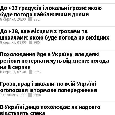
До +33 градусів і локальні грози: якою
буде погода найближчими днями
8 серпня,
20:00
882
До +38, але місцями з грозами та
шквалами: якою буде погода на вихідних
8 серпня,
08:00
985
Похолодання йде в Україну, але деякі
регіони потерпатимуть від спеки: погода
на 8 серпня
8 серпня,
06:46
1362
Грози, град і шквали: по всій Україні
оголосили штормове попередження
7 серпня,
21:00
1980
В Україні дещо похолодає: як надовго
відступить спека