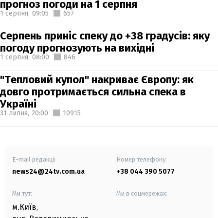
прогноз погоди на 1 серпня
1 серпня,
09:05
657
Серпень приніс спеку до +38 градусів: яку
погоду прогнозують на вихідні
1 серпня,
08:00
846
"Тепловий купол" накриває Європу: як
довго протримається сильна спека в
Україні
31 липня,
20:00
10915
E-mail редакції
Номер телефону:
news24@24tv.com.ua
+38 044 390 5077
Ми тут:
Ми в соцмережах:
м.Київ
,