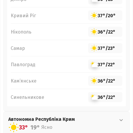
Кривий Ріг
37°
/
20°
Нікополь
36°
/
22°
Самар
37°
/
23°
Павлоград
37°
/
22°
Кам’янське
36°
/
22°
Синельникове
36°
/
22°
Автономна Республіка Крим
33°
19°
Ясно