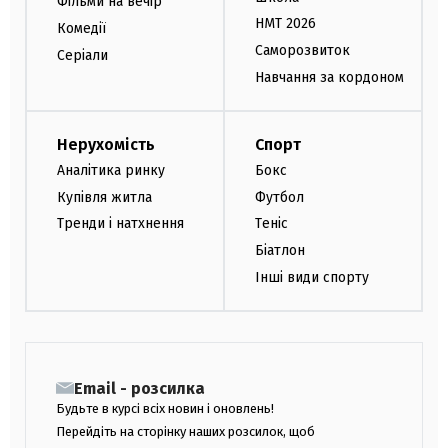
Фільми на вечір
НМТ 2026
Комедії
Саморозвиток
Серіали
Навчання за кордоном
Нерухомість
Спорт
Аналітика ринку
Бокс
Купівля житла
Футбол
Тренди і натхнення
Теніс
Біатлон
Інші види спорту
Email - розсилка
Будьте в курсі всіх новин і оновлень!
Перейдіть на сторінку наших розсилок, щоб