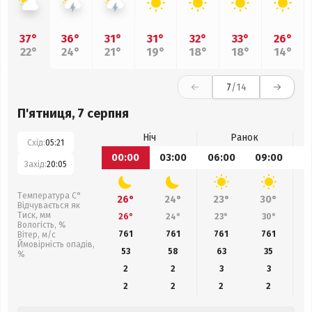
37°
36°
31°
31°
32°
33°
26°
22°
24°
21°
19°
18°
18°
14°
7
/14
П'ятниця, 7 серпня
Ніч
Ранок
Схід:
05:21
00:00
03:00
06:00
09:00
1
Захід:
20:05
Температура С°
26°
24°
23°
30°
Відчувається як
Тиск, мм
26°
24°
23°
30°
Вологість, %
761
761
761
761
Вітер, м/с
Ймовірність опадів,
53
58
63
35
%
2
2
3
3
2
2
2
2