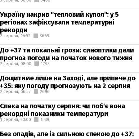
3 серпня,
08:00
5460
Україну накрив "тепловий купол": у 5
регіонах зафіксували температурні
рекорди
2 серпня,
14:52
3669
До +37 та локальні грози: синоптики дали
прогноз погоди на початок нового тижня
2 серпня,
08:00
1793
Дощитиме лише на Заході, але припече до
+35: яку погоду прогнозують на 2 серпня
2 серпня,
06:57
2696
Спека на початку серпня: чи поб'є вона
рекордні показники температури
1 серпня,
20:00
1539
Без опадів, але із сильною спекою до +37: