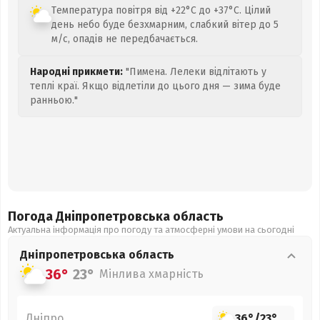
Температура повітря від +22°C до +37°C. Цілий
день небо буде безхмарним, слабкий вітер до 5
м/с, опадів не передбачається.
Народні прикмети:
"Пимена. Лелеки відлітають у
теплі краї. Якщо відлетіли до цього дня — зима буде
ранньою."
Погода Дніпропетровська
область
Актуальна інформація про погоду та атмосферні умови на сьогодні
Дніпропетровська
область
36°
23°
Мінлива хмарність
Дніпро
36°
/
23°