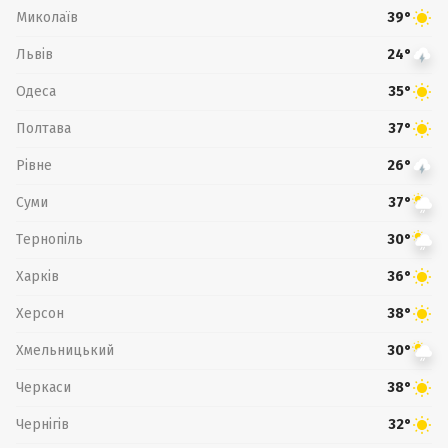
Миколаїв
39°
Львів
24°
Одеса
35°
Полтава
37°
Рівне
26°
Суми
37°
Тернопіль
30°
Харків
36°
Херсон
38°
Хмельницький
30°
Черкаси
38°
Чернігів
32°