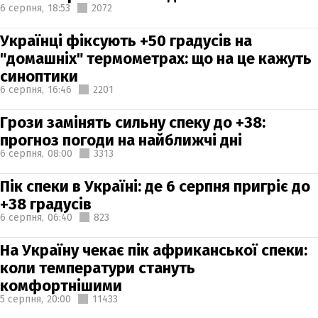
6 серпня,
18:53
2072
Українці фіксують +50 градусів на
"домашніх" термометрах: що на це кажуть
синоптики
6 серпня,
16:46
2201
Грози замінять сильну спеку до +38:
прогноз погоди на найближчі дні
6 серпня,
08:00
3313
Пік спеки в Україні: де 6 серпня пригріє до
+38 градусів
6 серпня,
06:40
823
На Україну чекає пік африканської спеки:
коли температури стануть
комфортнішими
5 серпня,
20:00
11433