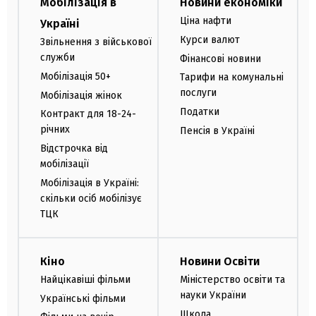
Мобілізація в
Новини економіки
Ціна нафти
Україні
Курси валют
Звільнення з військової
служби
Фінансові новини
Мобілізація 50+
Тарифи на комунальні
послуги
Мобілізація жінок
Податки
Контракт для 18-24-
річних
Пенсія в Україні
Відстрочка від
мобілізації
Мобілізація в Україні:
скільки осіб мобілізує
ТЦК
Кіно
Новини Освіти
Найцікавіші фільми
Міністерство освіти та
науки України
Українські фільми
Школа