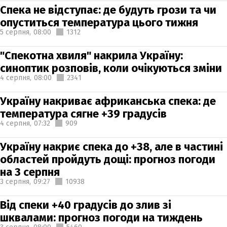
Спека не відступає: де будуть грози та чи
опуститься температура цього тижня
5 серпня,
08:00
1312
"Спекотна хвиля" накрила Україну:
синоптик розповів, коли очікуються зміни
4 серпня,
08:00
2341
Україну накриває африканська спека: де
температура сягне +39 градусів
4 серпня,
07:32
909
Україну накриє спека до +38, але в частині
областей пройдуть дощі: прогноз погоди
на 3 серпня
3 серпня,
09:27
10938
Від спеки +40 градусів до злив зі
шквалами: прогноз погоди на тиждень