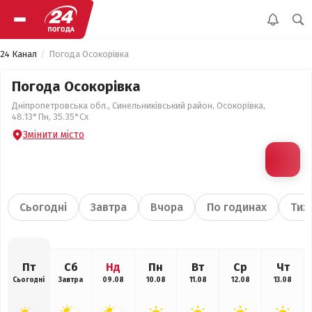
24 Канал
Погода Осокорівка
Погода Осокорівка
Дніпропетровська обл., Синельниківський район, Осокорівка,
48.13°Пн, 35.35°Сх
Змінити місто
Сьогодні
Завтра
Вчора
По годинах
Тиж
Пт
Сб
Нд
Пн
Вт
Ср
Чт
Сьогодні
Завтра
09.08
10.08
11.08
12.08
13.08