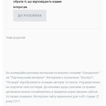
обрати ті, що відповідають вашим
інтересам.
ДО РОЗСИЛОК
Наші додатки:
android
apple
smart tv
samsung smart tv
Всі комерційні рекламні матеріали позначені словами "Спецпроєкт"
чи "Партнерський матеріал". Матеріали з позначкою "Експерт",
"Позиція" відображають позицію авторів та героїв. Редакція може
не поділяти їхніх поглядів. Детальніше щодо реклами та правил
цитування можна ознайомитись в правилах користування сайтом.
Усі права захищені.
Матеріали сайту призначені для осіб старше
21
року (21+)