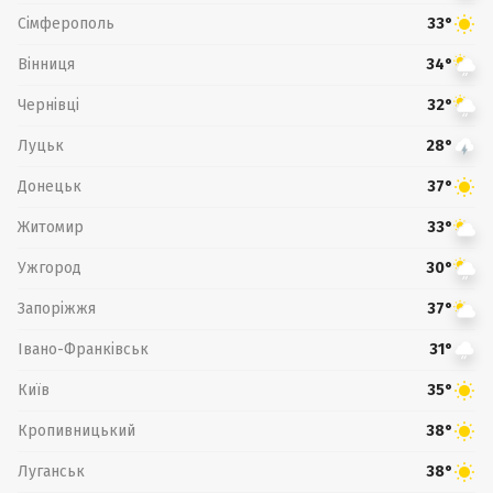
Сімферополь
33°
Вінниця
34°
Чернівці
32°
Луцьк
28°
Донецьк
37°
Житомир
33°
Ужгород
30°
Запоріжжя
37°
Івано-Франківськ
31°
Київ
35°
Кропивницький
38°
Луганськ
38°