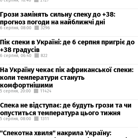
6 серпня,
16:46
2127
Грози замінять сильну спеку до +38:
прогноз погоди на найближчі дні
6 серпня,
08:00
3296
Пік спеки в Україні: де 6 серпня пригріє до
+38 градусів
6 серпня,
06:40
822
На Україну чекає пік африканської спеки:
коли температури стануть
комфортнішими
5 серпня,
20:00
11424
Спека не відступає: де будуть грози та чи
опуститься температура цього тижня
5 серпня,
08:00
1311
"Спекотна хвиля" накрила Україну: