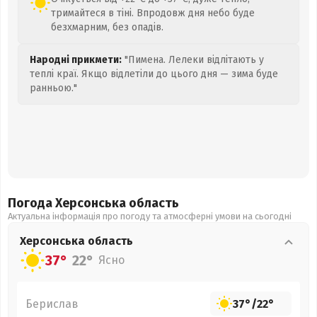
тримайтеся в тіні. Впродовж дня небо буде
безхмарним, без опадів.
Народні прикмети:
"Пимена. Лелеки відлітають у
теплі краї. Якщо відлетіли до цього дня — зима буде
ранньою."
Погода Херсонська
область
Актуальна інформація про погоду та атмосферні умови на сьогодні
Херсонська
область
37°
22°
Ясно
Берислав
37°
/
22°