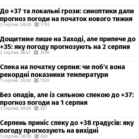
До +37 та локальні грози: синоптики дали
прогноз погоди на початок нового тижня
2 серпня,
08:00
1793
Дощитиме лише на Заході, але припече до
+35: яку погоду прогнозують на 2 серпня
2 серпня,
06:57
2696
Спека на початку серпня: чи поб'є вона
рекордні показники температури
1 серпня,
20:00
1539
Без опадів, але із сильною спекою до +37:
прогноз погоди на 1 серпня
1 серпня,
09:05
657
Серпень приніс спеку до +38 градусів: яку
погоду прогнозують на вихідні
1 серпня,
08:00
845