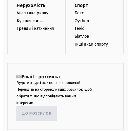
Нерухомість
Спорт
Аналітика ринку
Бокс
Купівля житла
Футбол
Тренди і натхнення
Теніс
Біатлон
Інші види спорту
Email - розсилка
Будьте в курсі всіх новин і оновлень!
Перейдіть на сторінку наших розсилок, щоб
обрати ті, що відповідають вашим
інтересам.
ДО РОЗСИЛОК