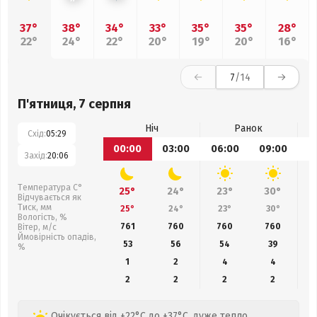
37°
38°
34°
33°
35°
35°
28°
22°
24°
22°
20°
19°
20°
16°
7
/14
П'ятниця, 7 серпня
Ніч
Ранок
Схід:
05:29
00:00
03:00
06:00
09:00
1
Захід:
20:06
Температура С°
25°
24°
23°
30°
Відчувається як
Тиск, мм
25°
24°
23°
30°
Вологість, %
761
760
760
760
Вітер, м/с
Ймовірність опадів,
53
56
54
39
%
1
2
4
4
2
2
2
2
Очікується від +22°C до +37°C, дуже тепло,