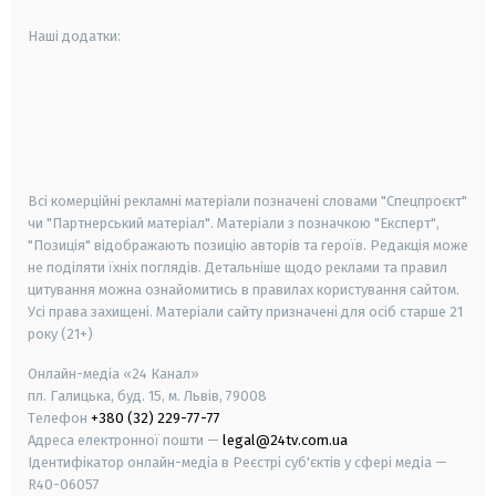
Наші додатки:
android
apple
smart tv
samsung smart tv
Всі комерційні рекламні матеріали позначені словами "Спецпроєкт"
чи "Партнерський матеріал". Матеріали з позначкою "Експерт",
"Позиція" відображають позицію авторів та героїв. Редакція може
не поділяти їхніх поглядів. Детальніше щодо реклами та правил
цитування можна ознайомитись в правилах користування сайтом.
Усі права захищені.
Матеріали сайту призначені для осіб старше
21
року (21+)
Онлайн-медіа «24 Канал»
пл. Галицька, буд. 15, м. Львів, 79008
Телефон
+380 (32) 229-77-77
Адреса електронної пошти —
legal@24tv.com.ua
Ідентифікатор онлайн-медіа в Реєстрі суб'єктів у сфері медіа —
R40-06057