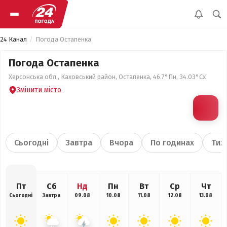
24 Канал
Погода Остапенка
Погода Остапенка
Херсонська обл., Каховський район, Остапенка, 46.7°Пн, 34.03°Сх
Змінити місто
Сьогодні
Завтра
Вчора
По годинах
Тиж
Пт
Сб
Нд
Пн
Вт
Ср
Чт
Сьогодні
Завтра
09.08
10.08
11.08
12.08
13.08