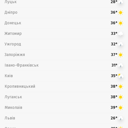
Луцьк
28°
Дніпро
36°
Донецьк
36°
Житомир
33°
Ужгород
32°
Запоріжжя
37°
Івано-Франківськ
31°
Київ
35°
Кропивницький
38°
Луганськ
38°
Миколаїв
39°
Львів
26°