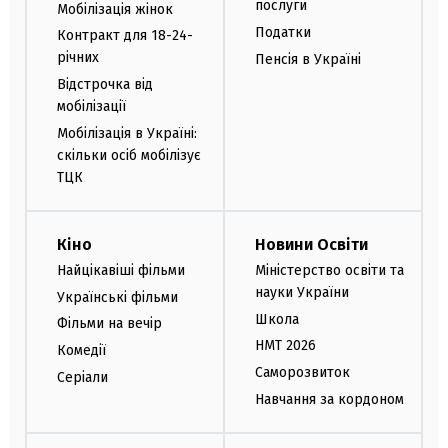
послуги
Мобілізація жінок
Податки
Контракт для 18-24-
річних
Пенсія в Україні
Відстрочка від
мобілізації
Мобілізація в Україні:
скільки осіб мобілізує
ТЦК
Кіно
Новини Освіти
Найцікавіші фільми
Міністерство освіти та
науки України
Українські фільми
Школа
Фільми на вечір
НМТ 2026
Комедії
Саморозвиток
Серіали
Навчання за кордоном