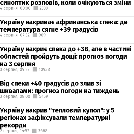
синоптик розповів, коли очікуються зміни
4 серпня,
08:00
2339
Україну накриває африканська спека: де
температура сягне +39 градусів
4 серпня,
07:32
909
Україну накриє спека до +38, але в частині
областей пройдуть дощі: прогноз погоди
на 3 серпня
3 серпня,
09:27
10938
Від спеки +40 градусів до злив зі
шквалами: прогноз погоди на тиждень
3 серпня,
08:00
5459
Україну накрив "тепловий купол": у 5
регіонах зафіксували температурні
рекорди
2 серпня,
14:52
3668