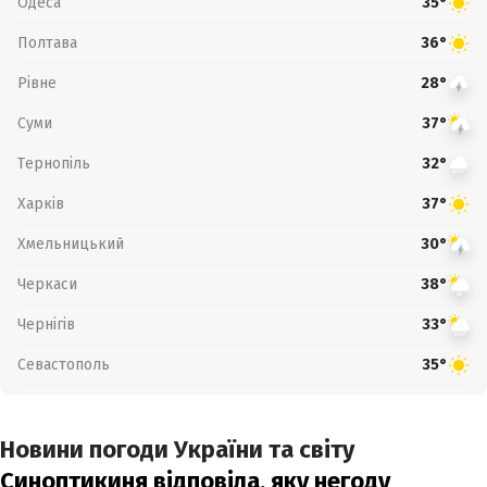
Одеса
35°
Полтава
36°
Рівне
28°
Суми
37°
Тернопіль
32°
Харків
37°
Хмельницький
30°
Черкаси
38°
Чернігів
33°
Севастополь
35°
Новини погоди України та світу
Синоптикиня відповіла, яку негоду