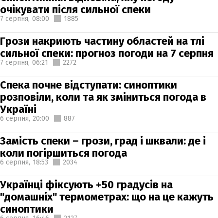
очікувати після сильної спеки
7 серпня,
08:00
1885
Грози накриють частину областей на тлі
сильної спеки: прогноз погоди на 7 серпня
7 серпня,
06:21
2272
Спека почне відступати: синоптики
розповіли, коли та як зміниться погода в
Україні
6 серпня,
20:00
887
Замість спеки – грози, град і шквали: де і
коли погіршиться погода
6 серпня,
18:53
2034
Українці фіксують +50 градусів на
"домашніх" термометрах: що на це кажуть
синоптики