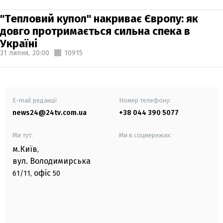
"Тепловий купол" накриває Європу: як
довго протримається сильна спека в
Україні
31 липня,
20:00
10915
E-mail редакції
Номер телефону:
news24@24tv.com.ua
+38 044 390 5077
Ми тут:
Ми в соцмережах:
м.Київ
,
вул. Володимирська
офіс
61/11,
50