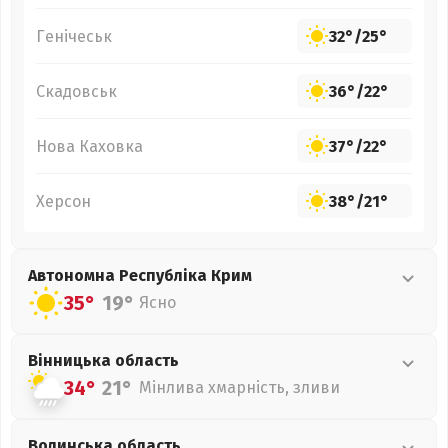
Генічеськ
32°
/
25°
Скадовськ
36°
/
22°
Нова Каховка
37°
/
22°
Херсон
38°
/
21°
Автономна Республіка Крим
35°
19°
Ясно
Вінницька
область
34°
21°
Мінлива хмарність, зливи
Волинська
область