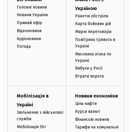
Головні новини
Україною
Новини України
Ракетні обстріли
Прямий ефір
Карта бойових дій
Відеоновини
Мирні переговори
Аудіоновини
Повітряна тривога в
Україні
Погода
Масована атака по
Україні
Вибухи у Росії
Втрати ворога
Мобілізація в
Новини економіки
Ціна нафти
Україні
Курси валют
Звільнення з військової
служби
Фінансові новини
Мобілізація 50+
Тарифи на комунальні