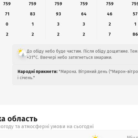
759
759
759
759
759
75
71
83
93
64
46
57
0
1
3
3
2
1
2
2
2
2
7
8
До обіду небо буде чистим. Після обіду дощитиме. Тем
+31°C. Ввечері небо затягнеться хмарами.
Народні прикмети:
"Мирона. Вітряний день ("Мирон-вітро
і січень."
ка
область
огоду та атмосферні умови на сьогодні