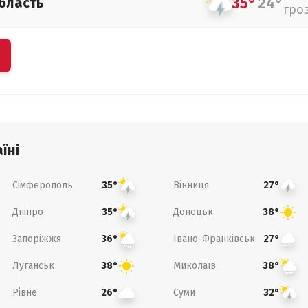
35°
24°
бласть
гро
їні
Сімферополь
Вінниця
35°
27°
Дніпро
Донецьк
35°
38°
Запоріжжя
Івано-Франківськ
36°
27°
Луганськ
Миколаїв
38°
38°
Рівне
Суми
26°
32°