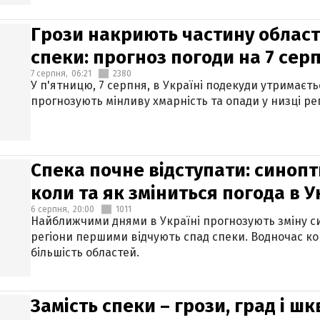
Грози накриють частину областе
спеки: прогноз погоди на 7 сер
7 серпня,
06:21
2380
У п'ятницю, 7 серпня, в Україні подекуди утримаєт
прогнозують мінливу хмарність та опади у низці рег
Спека почне відступати: синопт
коли та як зміниться погода в У
6 серпня,
20:00
1011
Найближчими днями в Україні прогнозують зміну син
регіони першими відчують спад спеки. Водночас к
більшість областей.
Замість спеки – грози, град і шк