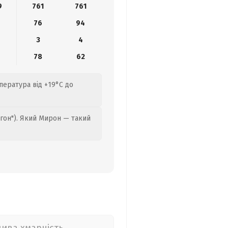
9
761
761
76
94
3
4
6
78
62
пература від +19°C до
гон"). Який Мирон — такий