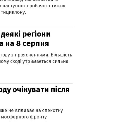
 наступного робочого тижня
нтициклону.
 деякі регіони
а на 8 серпня
огоду з проясненнями. Більшість
ному сході утримається сильна
оду очікувати після
айже не впливає на спекотну
атмосферного фронту