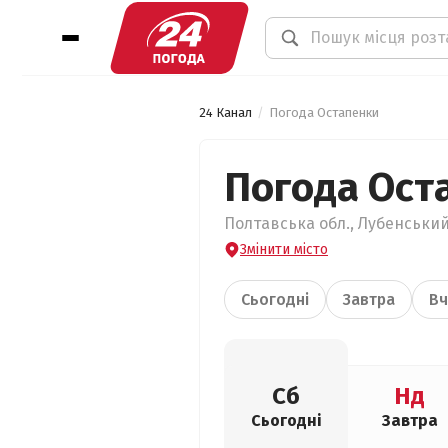
24 Канал
Погода Остапенки
Погода Ост
Полтавська обл., Лубенський
Змінити місто
Сьогодні
Завтра
Вч
Сб
Нд
Сьогодні
Завтра