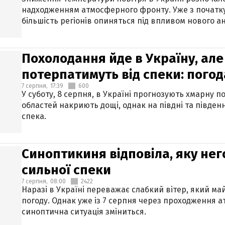
надходженням атмосферного фронту. Уже з початку
більшість регіонів опиняться під впливом нового а
Похолодання йде в Україну, але
потерпатимуть від спеки: погод
7 серпня,
17:39
600
У суботу, 8 серпня, в Україні прогнозують хмарну п
областей накриють дощі, однак на півдні та півден
спека.
Синоптикиня відповіла, яку нег
сильної спеки
7 серпня,
08:00
2422
Наразі в Україні переважає слабкий вітер, який м
погоду. Однак уже із 7 серпня через проходження 
синоптична ситуація зміниться.