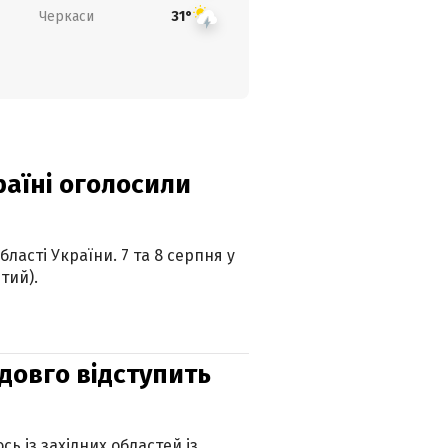
Черкаси
31°
країні оголосили
ласті України. 7 та 8 серпня у
тий).
адовго відступить
ь із західних областей із