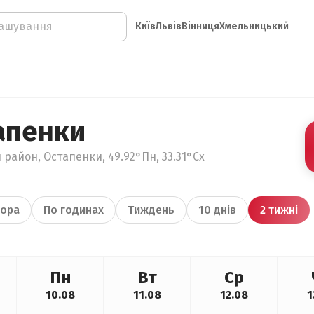
Київ
Львів
Вінниця
Хмельницький
апенки
 район, Остапенки, 49.92°Пн, 33.31°Сх
ора
По годинах
Тиждень
10 днів
2 тижні
Пн
Вт
Ср
10.08
11.08
12.08
1