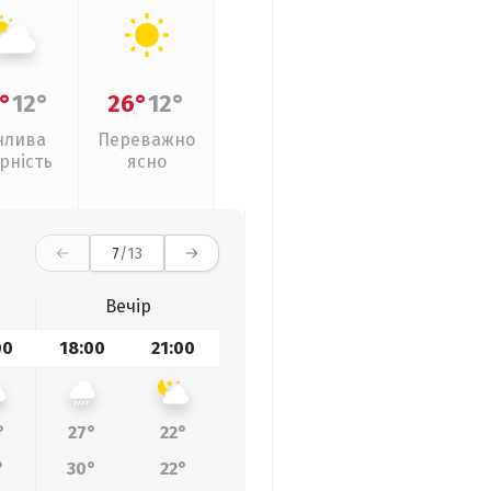
°
12°
26°
12°
нлива
Переважно
рність
ясно
7
/13
Вечір
00
18:00
21:00
°
27°
22°
°
30°
22°