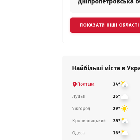
Дніпропетровська
о
ПОКАЗАТИ ІНШІ ОБЛАСТІ
Найбільші міста в Укра
Полтава
34°
Луцьк
26°
Ужгород
29°
Кропивницький
35°
Одеса
36°