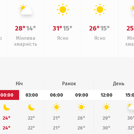
28°
14°
31°
15°
26°
15°
25
о
Мінлива
Ясно
Ясно
Мі
хмарність
хма
Ніч
Ранок
День
00:00
03:00
06:00
09:00
12:00
15:
24°
22°
21°
26°
29°
30
24°
22°
21°
26°
30°
32