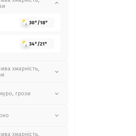
лива хмарність,
ви
30°
/
18°
34°
/
21°
лива хмарність,
зи
муро, грози
рно
лива хмарність,