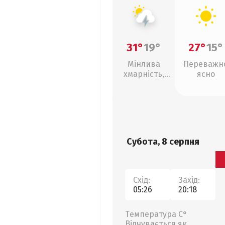
31°
19°
27°
15°
Мінлива
Переважн
хмарність,
ясно
грози
Субота, 8 серпня
Схід:
Захід:
05:26
20:18
Температура С°
Відчувається як