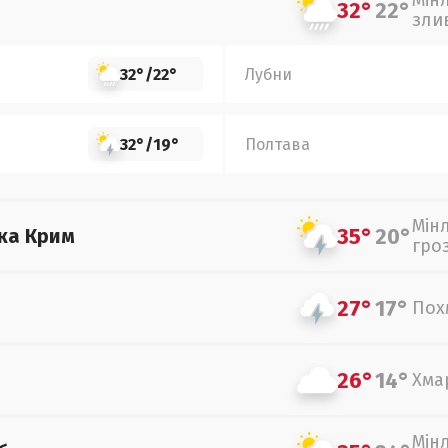
Мін
32°
22°
зли
32°
/
22°
Лубни
32°
/
19°
Полтава
Мін
35°
20°
ка Крим
гро
27°
17°
Пох
26°
14°
Хма
Мін