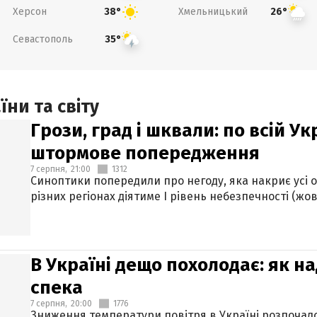
Херсон
Хмельницький
38°
26°
Севастополь
35°
ни та світу
Грози, град і шквали: по всій У
штормове попередження
7 серпня,
21:00
1312
Синоптики попередили про негоду, яка накриє усі об
різних регіонах діятиме І рівень небезпечності (жов
В Україні дещо похолодає: як н
спека
7 серпня,
20:00
1776
Зниження температури повітря в Україні розпочалос