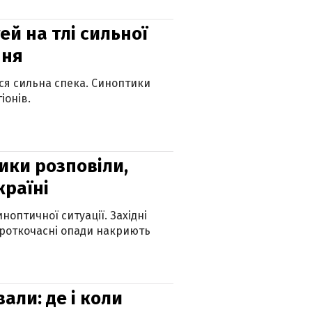
й на тлі сильної
пня
ься сильна спека. Синоптики
іонів.
ики розповіли,
країні
оптичної ситуації. Західні
ороткочасні опади накриють
вали: де і коли