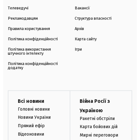
Телеведучі
Вакансії
Рекламодавцям
Структура власності
Правила користування
Архів
Політика конфіденційності
Карта сайту
Політика використання
Ігри
штучного інтелекту
Політика конфіденційності
додатку
Всі новини
Війна Росії з
Головні новини
Україною
Новини України
Ракетні обстріли
Прямий ефір
Карта бойових дій
Відеоновини
Мирні переговори