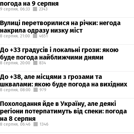
погода на 9 серпня
9 серпня,
06:33
2343
Вулиці перетворилися на річки: негода
накрила одразу низку міст
8 серпня,
21:00
4651
До +33 градусів і локальні грози: якою
буде погода найближчими днями
8 серпня,
20:00
834
До +38, але місцями з грозами та
шквалами: якою буде погода на вихідних
8 серпня,
08:00
979
Похолодання йде в Україну, але деякі
регіони потерпатимуть від спеки: погода
на 8 серпня
8 серпня,
06:46
1346