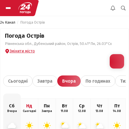
24 Канал
Погода Острів
Погода Острів
Рівненська обл., Дубенський район, Острів, 50.41°Пн, 26.03°Сх
Змінити місто
Сьогодні
Завтра
Вчора
По годинах
Тиж
Сб
Нд
Пн
Вт
Ср
Чт
Пт
Вчора
Сьогодні
Завтра
11.08
12.08
13.08
14.08