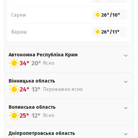
Сарни
26°
/
10°
Вараш
26°
/
11°
Автономна Республіка Крим
34°
20°
Ясно
Вінницька
область
24°
13°
Переважно ясно
Волинська
область
25°
12°
Ясно
Дніпропетровська
область