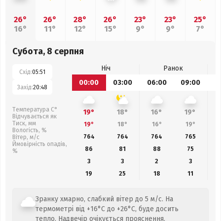
26°
26°
28°
26°
23°
23°
25°
16°
11°
12°
15°
9°
9°
7°
Субота, 8 серпня
Ніч
Ранок
Схід:
05:51
00:00
03:00
06:00
09:00
1
Захід:
20:48
Температура С°
19°
18°
16°
19°
Відчувається як
Тиск, мм
19°
18°
16°
19°
Вологість, %
764
764
764
765
Вітер, м/с
Ймовірність опадів,
86
81
88
75
%
3
3
2
3
19
25
18
11
Зранку хмарно, слабкий вітер до 5 м/с. На
термометрі від +16°C до +26°C, буде досить
тепло. Надвечір очікується прояснення.