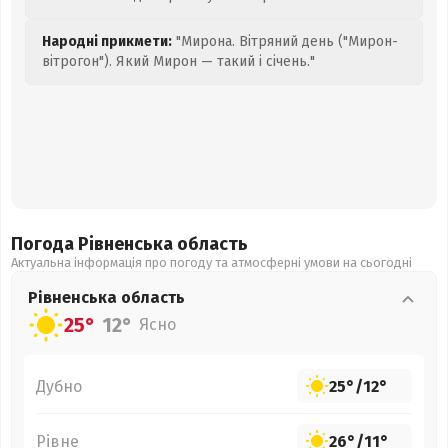
Народні прикмети:
"Мирона. Вітряний день ("Мирон-
вітрогон"). Який Мирон — такий і січень."
Погода Рівненська
область
Актуальна інформація про погоду та атмосферні умови на сьогодні
Рівненська
область
25°
12°
Ясно
Дубно
25°
/
12°
Рівне
26°
/
11°