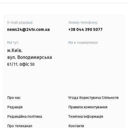
E-mail редакції
Номер телефону:
news24@24tv.com.ua
+38 044 390 5077
Ми тут:
Ми в соцмережах:
м.Київ
,
вул. Володимирська
офіс
61/11,
50
Про нас
Угода Користувача Спільноти
Редакція
Правила коментування
Редакційна політика
Технічна інформація
Про телеканал
Контакти