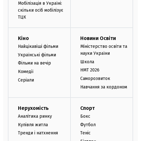
Мобілізація в Україні:
скільки осіб мобілізує
ТЦК
Кіно
Новини Освіти
Найцікавіші фільми
Міністерство освіти та
науки України
Українські фільми
Школа
Фільми на вечір
НМТ 2026
Комедії
Саморозвиток
Серіали
Навчання за кордоном
Нерухомість
Спорт
Аналітика ринку
Бокс
Купівля житла
Футбол
Тренди і натхнення
Теніс