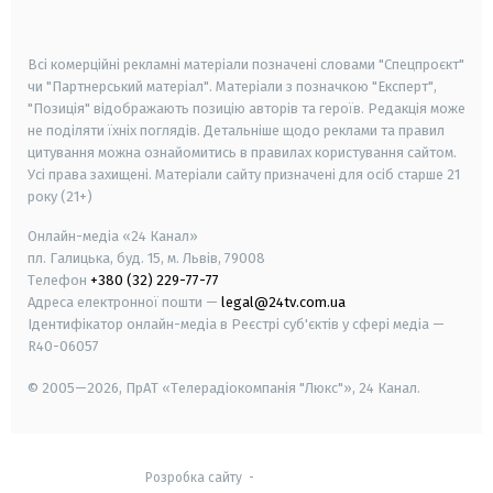
smart tv
samsung smart tv
Всі комерційні рекламні матеріали позначені словами "Спецпроєкт"
чи "Партнерський матеріал". Матеріали з позначкою "Експерт",
"Позиція" відображають позицію авторів та героїв. Редакція може
не поділяти їхніх поглядів. Детальніше щодо реклами та правил
цитування можна ознайомитись в правилах користування сайтом.
Усі права захищені.
Матеріали сайту призначені для осіб старше
21
року (21+)
Онлайн-медіа «24 Канал»
пл. Галицька, буд. 15, м. Львів, 79008
Телефон
+380 (32) 229-77-77
Адреса електронної пошти —
legal@24tv.com.ua
Ідентифікатор онлайн-медіа в Реєстрі суб'єктів у сфері медіа —
R40-06057
© 2005—2026,
ПрАТ «Телерадіокомпанія "Люкс"», 24 Канал.
Розробка сайту
-