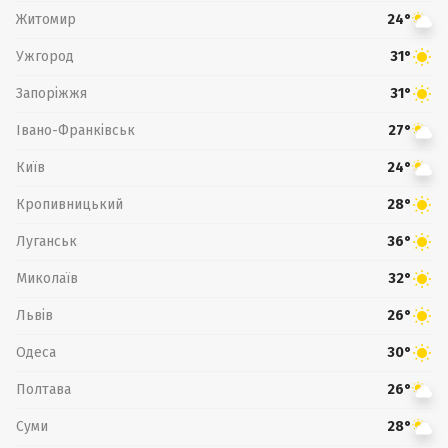
Житомир
24°
Ужгород
31°
Запоріжжя
31°
Івано-Франківськ
27°
Київ
24°
Кропивницький
28°
Луганськ
36°
Миколаїв
32°
Львів
26°
Одеса
30°
Полтава
26°
Суми
28°