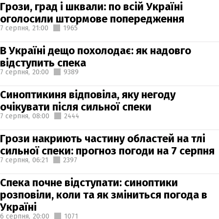
Грози, град і шквали: по всій Україні
оголосили штормове попередження
7 серпня,
21:00
1965
В Україні дещо похолодає: як надовго
відступить спека
7 серпня,
20:00
9389
Синоптикиня відповіла, яку негоду
очікувати після сильної спеки
7 серпня,
08:00
2444
Грози накриють частину областей на тлі
сильної спеки: прогноз погоди на 7 серпня
7 серпня,
06:21
2397
Спека почне відступати: синоптики
розповіли, коли та як зміниться погода в
Україні
6 серпня,
20:00
1071