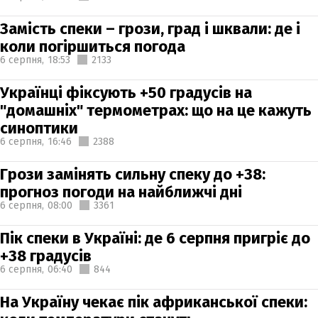
Замість спеки – грози, град і шквали: де і
коли погіршиться погода
6 серпня,
18:53
2133
Українці фіксують +50 градусів на
"домашніх" термометрах: що на це кажуть
синоптики
6 серпня,
16:46
2388
Грози замінять сильну спеку до +38:
прогноз погоди на найближчі дні
6 серпня,
08:00
3361
Пік спеки в Україні: де 6 серпня пригріє до
+38 градусів
6 серпня,
06:40
844
На Україну чекає пік африканської спеки: