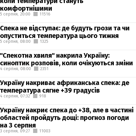
коли температури стануть
комфортнішими
5 серпня,
20:00
11516
Спека не відступає: де будуть грози та чи
опуститься температура цього тижня
5 серпня,
08:00
1325
"Спекотна хвиля" накрила Україну:
синоптик розповів, коли очікуються зміни
4 серпня,
08:00
2351
Україну накриває африканська спека: де
температура сягне +39 градусів
4 серпня,
07:32
918
Україну накриє спека до +38, але в частині
областей пройдуть дощі: прогноз погоди
на 3 серпня
3 серпня,
09:27
11003