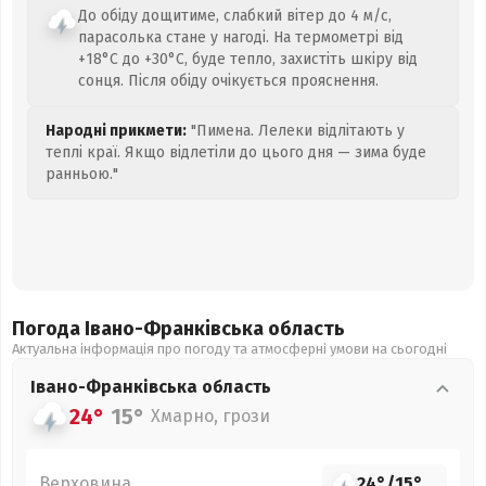
До обіду дощитиме, слабкий вітер до 4 м/с,
парасолька стане у нагоді. На термометрі від
+18°C до +30°C, буде тепло, захистіть шкіру від
сонця. Після обіду очікується прояснення.
Народні прикмети:
"Пимена. Лелеки відлітають у
теплі краї. Якщо відлетіли до цього дня — зима буде
ранньою."
Погода Івано-Франківська
область
Актуальна інформація про погоду та атмосферні умови на сьогодні
Івано-Франківська
область
24°
15°
Хмарно, грози
Верховина
24°
/
15°