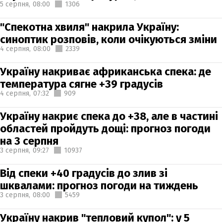
5 серпня,
08:00
1306
"Спекотна хвиля" накрила Україну:
синоптик розповів, коли очікуються зміни
4 серпня,
08:00
2339
Україну накриває африканська спека: де
температура сягне +39 градусів
4 серпня,
07:32
909
Україну накриє спека до +38, але в частині
областей пройдуть дощі: прогноз погоди
на 3 серпня
3 серпня,
09:27
10937
Від спеки +40 градусів до злив зі
шквалами: прогноз погоди на тиждень
3 серпня,
08:00
5459
Україну накрив "тепловий купол": у 5