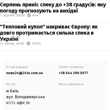
Серпень приніс спеку до +38 градусів: яку
погоду прогнозують на вихідні
1 серпня,
08:00
844
"Тепловий купол" накриває Європу: як
довго протримається сильна спека в
Україні
31 липня,
20:00
10912
E-mail редакції
Номер телефону:
news24@24tv.com.ua
+38 044 390 5077
Ми тут:
Ми в соцмережах:
м.Київ
,
вул. Володимирська
офіс
61/11,
50