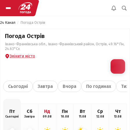
24 Канал
Погода Острів
Погода Острів
Івано-Франківська обл., Івано-Франківський район, Острів, 49.16°Пн,
24.63°Сх
Змінити місто
Сьогодні
Завтра
Вчора
По годинах
Тиж
Пт
Сб
Нд
Пн
Вт
Ср
Чт
Сьогодні
Завтра
09.08
10.08
11.08
12.08
13.08