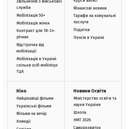
Курси валют
Звільнення з військової
служби
Фінансові новини
Мобілізація 50+
Тарифи на комунальні
послуги
Мобілізація жінок
Податки
Контракт для 18-24-
річних
Пенсія в Україні
Відстрочка від
мобілізації
Мобілізація в Україні:
скільки осіб мобілізує
ТЦК
Кіно
Новини Освіти
Найцікавіші фільми
Міністерство освіти та
науки України
Українські фільми
Школа
Фільми на вечір
НМТ 2026
Комедії
Саморозвиток