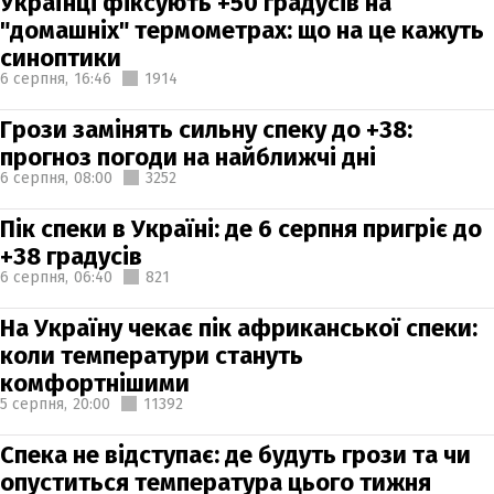
Українці фіксують +50 градусів на
"домашніх" термометрах: що на це кажуть
синоптики
6 серпня,
16:46
1914
Грози замінять сильну спеку до +38:
прогноз погоди на найближчі дні
6 серпня,
08:00
3252
Пік спеки в Україні: де 6 серпня пригріє до
+38 градусів
6 серпня,
06:40
821
На Україну чекає пік африканської спеки:
коли температури стануть
комфортнішими
5 серпня,
20:00
11392
Спека не відступає: де будуть грози та чи
опуститься температура цього тижня