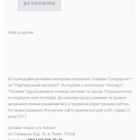
ДО РОЗСИЛОК
Наші додатки:
android
apple
smart tv
samsung smart tv
Всі комерційні рекламні матеріали позначені словами "Спецпроєкт"
чи "Партнерський матеріал". Матеріали з позначкою "Експерт",
"Позиція" відображають позицію авторів та героїв. Редакція може
не поділяти їхніх поглядів. Детальніше щодо реклами та правил
цитування можна ознайомитись в правилах користування сайтом.
Усі права захищені.
Матеріали сайту призначені для осіб старше
21
року (21+)
Онлайн-медіа «24 Канал»
пл. Галицька, буд. 15, м. Львів, 79008