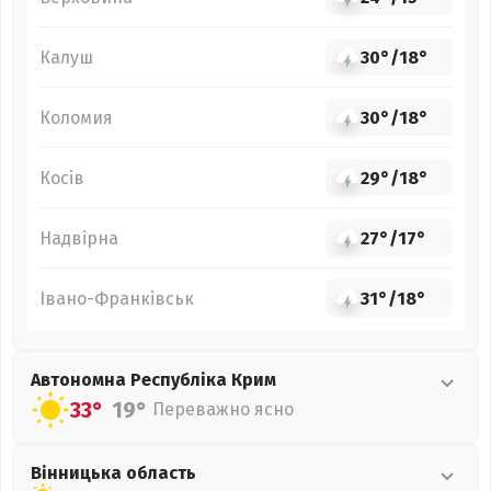
Калуш
30°
/
18°
Коломия
30°
/
18°
Косів
29°
/
18°
Надвірна
27°
/
17°
Івано-Франківськ
31°
/
18°
Автономна Республіка Крим
33°
19°
Переважно ясно
Вінницька
область