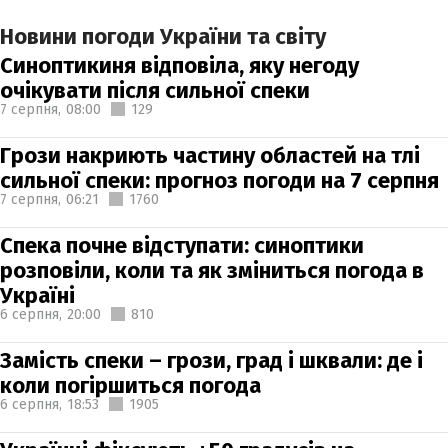
Новини погоди України та світу
Синоптикиня відповіла, яку негоду
очікувати після сильної спеки
7 серпня,
08:00
129
Грози накриють частину областей на тлі
сильної спеки: прогноз погоди на 7 серпня
7 серпня,
06:21
1760
Спека почне відступати: синоптики
розповіли, коли та як зміниться погода в
Україні
6 серпня,
20:00
810
Замість спеки – грози, град і шквали: де і
коли погіршиться погода
6 серпня,
18:53
1905