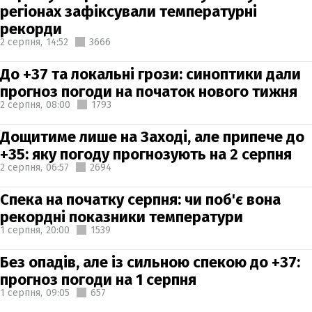
регіонах зафіксували температурні
рекорди
2 серпня,
14:52
3666
До +37 та локальні грози: синоптики дали
прогноз погоди на початок нового тижня
2 серпня,
08:00
1793
Дощитиме лише на Заході, але припече до
+35: яку погоду прогнозують на 2 серпня
2 серпня,
06:57
2694
Спека на початку серпня: чи поб'є вона
рекордні показники температури
1 серпня,
20:00
1539
Без опадів, але із сильною спекою до +37:
прогноз погоди на 1 серпня
1 серпня,
09:05
657