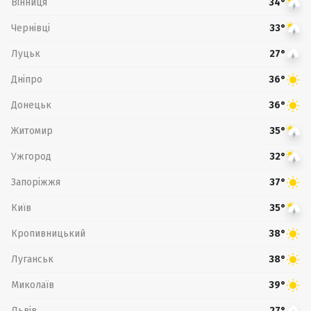
Вінниця
34°
Чернівці
33°
Луцьк
27°
Дніпро
36°
Донецьк
36°
Житомир
35°
Ужгород
32°
Запоріжжя
37°
Київ
35°
Кропивницький
38°
Луганськ
38°
Миколаїв
39°
Львів
27°