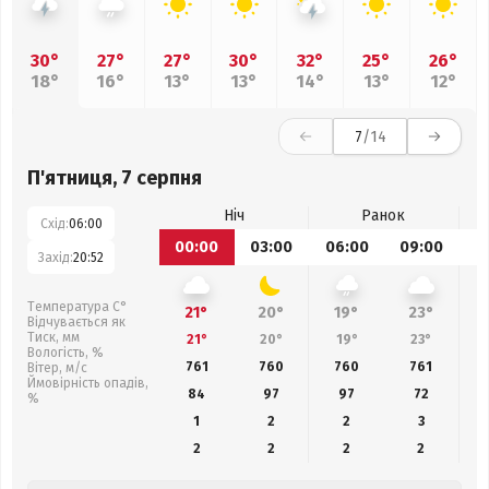
30°
27°
27°
30°
32°
25°
26°
18°
16°
13°
13°
14°
13°
12°
7
/14
П'ятниця, 7 серпня
Ніч
Ранок
Схід:
06:00
00:00
03:00
06:00
09:00
1
Захід:
20:52
Температура С°
21°
20°
19°
23°
Відчувається як
Тиск, мм
21°
20°
19°
23°
Вологість, %
761
760
760
761
Вітер, м/с
Ймовірність опадів,
84
97
97
72
%
1
2
2
3
2
2
2
2