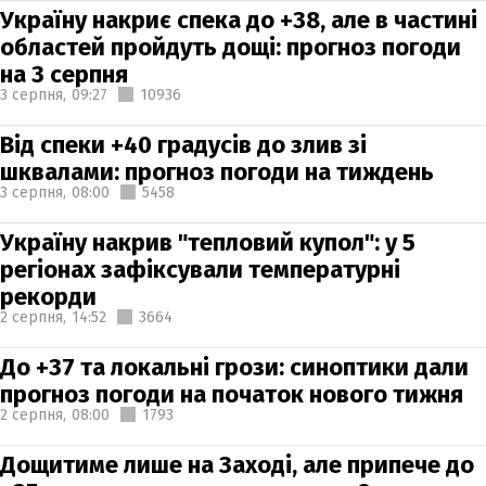
Україну накриє спека до +38, але в частині
областей пройдуть дощі: прогноз погоди
на 3 серпня
3 серпня,
09:27
10936
Від спеки +40 градусів до злив зі
шквалами: прогноз погоди на тиждень
3 серпня,
08:00
5458
Україну накрив "тепловий купол": у 5
регіонах зафіксували температурні
рекорди
2 серпня,
14:52
3664
До +37 та локальні грози: синоптики дали
прогноз погоди на початок нового тижня
2 серпня,
08:00
1793
Дощитиме лише на Заході, але припече до