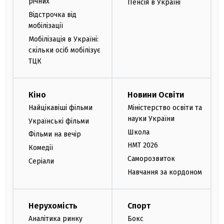
річних
Пенсія в Україні
Відстрочка від
мобілізації
Мобілізація в Україні:
скільки осіб мобілізує
ТЦК
Кіно
Новини Освіти
Найцікавіші фільми
Міністерство освіти та
науки України
Українські фільми
Школа
Фільми на вечір
НМТ 2026
Комедії
Саморозвиток
Серіали
Навчання за кордоном
Нерухомість
Спорт
Аналітика ринку
Бокс