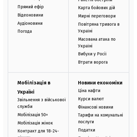
Прямий ефір
Карта бойових дій
Відеоновини
Мирні переговори
Аудіоновини
Повітряна тривога в
Україні
Погода
Масована атака по
Україні
Вибухи у Росії
Втрати ворога
Мобілізація в
Новини економіки
Ціна нафти
Україні
Курси валют
Звільнення з військової
служби
Фінансові новини
Мобілізація 50+
Тарифи на комунальні
послуги
Мобілізація жінок
Податки
Контракт для 18-24-