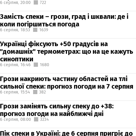
6 серпня,
20:00
722
Замість спеки – грози, град і шквали: де і
коли погіршиться погода
6 серпня,
18:53
1639
Українці фіксують +50 градусів на
"домашніх" термометрах: що на це кажуть
синоптики
6 серпня,
16:46
1680
Грози накриють частину областей на тлі
сильної спеки: прогноз погоди на 7 серпня
6 серпня,
15:54
382
Грози замінять сильну спеку до +38:
прогноз погоди на найближчі дні
6 серпня,
08:00
3234
Пік спеки в Україні: де 6 серпня пригріє до