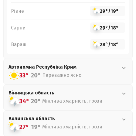
Рівне
29°
/
19°
Сарни
29°
/
18°
Вараш
28°
/
18°
Автономна Республіка Крим
33°
20°
Переважно ясно
Вінницька
область
34°
20°
Мінлива хмарність, грози
Волинська
область
27°
19°
Мінлива хмарність, грози