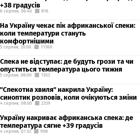
+38 градусів
6 серпня,
06:40
816
На Україну чекає пік африканської спеки:
коли температури стануть
комфортнішими
5 серпня,
20:00
11360
Спека не відступає: де будуть грози та чи
опуститься температура цього тижня
5 серпня,
08:00
1303
"Спекотна хвиля" накрила Україну:
синоптик розповів, коли очікуються зміни
4 серпня,
08:00
2339
Україну накриває африканська спека: де
температура сягне +39 градусів
4 серпня,
07:32
908