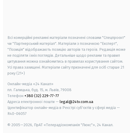
android
apple
smart tv
samsung smart tv
Всі комерційні рекламні матеріали позначені словами "Спецпроєкт"
чи "Партнерський матеріал". Матеріали з позначкою "Експерт",
"Позиція" відображають позицію авторів та героїв. Редакція може
не поділяти їхніх поглядів. Детальніше щодо реклами та правил
цитування можна ознайомитись в правилах користування сайтом.
Усі права захищені.
Матеріали сайту призначені для осіб старше
21
року (21+)
Онлайн-медіа «24 Канал»
пл. Галицька, буд. 15, м. Львів, 79008
Телефон
+380 (32) 229-77-77
Адреса електронної пошти —
legal@24tv.com.ua
Ідентифікатор онлайн-медіа в Реєстрі суб'єктів у сфері медіа —
R40-06057
© 2005—2026,
ПрАТ «Телерадіокомпанія "Люкс"», 24 Канал.