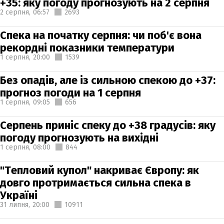
+35: яку погоду прогнозують на 2 серпня
2 серпня,
06:57
2693
Спека на початку серпня: чи поб'є вона
рекордні показники температури
1 серпня,
20:00
1539
Без опадів, але із сильною спекою до +37:
прогноз погоди на 1 серпня
1 серпня,
09:05
656
Серпень приніс спеку до +38 градусів: яку
погоду прогнозують на вихідні
1 серпня,
08:00
844
"Тепловий купол" накриває Європу: як
довго протримається сильна спека в
Україні
31 липня,
20:00
10911