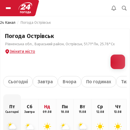
24 Канал
Погода Острівськ
Погода Острівськ
Рівненська обл., Вараський район, Острівськ, 51.71°Пн, 25.78°Сх
Змінити місто
Сьогодні
Завтра
Вчора
По годинах
Тиж
Пт
Сб
Нд
Пн
Вт
Ср
Чт
Сьогодні
Завтра
09.08
10.08
11.08
12.08
13.08