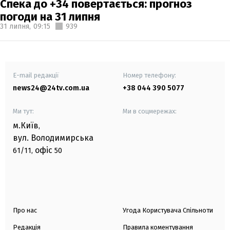
Спека до +34 повертається: прогноз
погоди на 31 липня
31 липня,
09:15
939
E-mail редакції
Номер телефону:
news24@24tv.com.ua
+38 044 390 5077
Ми тут:
Ми в соцмережах:
м.Київ
,
вул. Володимирська
офіс
61/11,
50
Про нас
Угода Користувача Спільноти
Редакція
Правила коментування