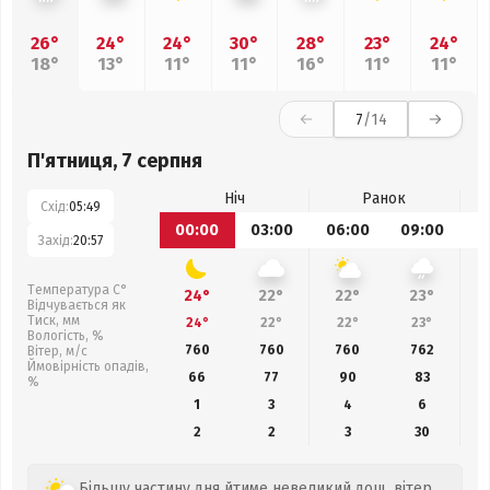
26°
24°
24°
30°
28°
23°
24°
18°
13°
11°
11°
16°
11°
11°
7
/14
П'ятниця, 7 серпня
Ніч
Ранок
Схід:
05:49
00:00
03:00
06:00
09:00
1
Захід:
20:57
Температура С°
24°
22°
22°
23°
Відчувається як
Тиск, мм
24°
22°
22°
23°
Вологість, %
760
760
760
762
Вітер, м/с
Ймовірність опадів,
66
77
90
83
%
1
3
4
6
2
2
3
30
Більшу частину дня йтиме невеликий дощ, вітер