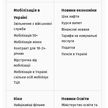
Мобілізація в
Новини економіки
Ціна нафти
Україні
Курси валют
Звільнення з військової
служби
Фінансові новини
Мобілізація 50+
Тарифи на комунальні
послуги
Мобілізація жінок
Податки
Контракт для 18-24-
річних
Пенсія в Україні
Відстрочка від
мобілізації
Мобілізація в Україні:
скільки осіб мобілізує
ТЦК
Кіно
Новини Освіти
Найцікавіші фільми
Міністерство освіти та