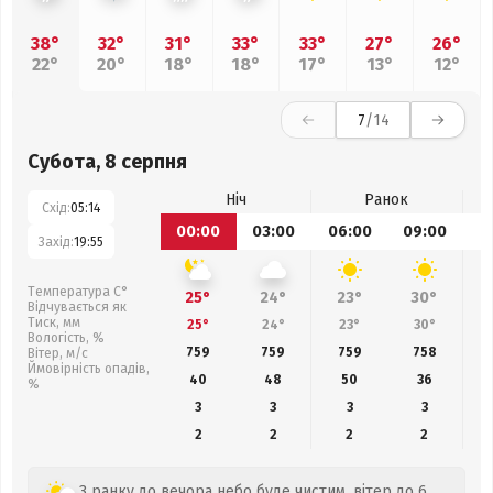
38°
32°
31°
33°
33°
27°
26°
22°
20°
18°
18°
17°
13°
12°
7
/14
Субота, 8 серпня
Ніч
Ранок
Схід:
05:14
00:00
03:00
06:00
09:00
1
Захід:
19:55
Температура С°
25°
24°
23°
30°
Відчувається як
Тиск, мм
25°
24°
23°
30°
Вологість, %
759
759
759
758
Вітер, м/с
Ймовірність опадів,
40
48
50
36
%
3
3
3
3
2
2
2
2
З ранку до вечора небо буде чистим, вітер до 6