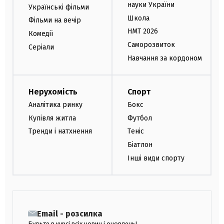
науки України
Українські фільми
Школа
Фільми на вечір
НМТ 2026
Комедії
Саморозвиток
Серіали
Навчання за кордоном
Нерухомість
Спорт
Аналітика ринку
Бокс
Купівля житла
Футбол
Тренди і натхнення
Теніс
Біатлон
Інші види спорту
Email - розсилка
Будьте в курсі всіх новин і оновлень!