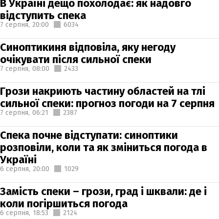
В Україні дещо похолодає: як надовго
відступить спека
7 серпня,
20:00
6034
Синоптикиня відповіла, яку негоду
очікувати після сильної спеки
7 серпня,
08:00
2433
Грози накриють частину областей на тлі
сильної спеки: прогноз погоди на 7 серпня
7 серпня,
06:21
2387
Спека почне відступати: синоптики
розповіли, коли та як зміниться погода в
Україні
6 серпня,
20:00
1029
Замість спеки – грози, град і шквали: де і
коли погіршиться погода
6 серпня,
18:53
2124