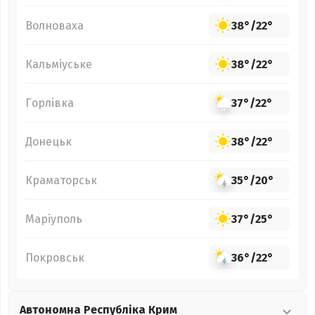
Волноваха
38°
/
22°
Кальміуське
38°
/
22°
Горлівка
37°
/
22°
Донецьк
38°
/
22°
Краматорськ
35°
/
20°
Маріуполь
37°
/
25°
Покровськ
36°
/
22°
Автономна Республіка Крим