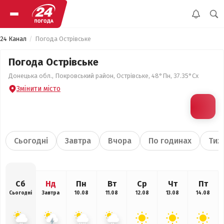
24 Канал
Погода Острівське
Погода Острівське
Донецька обл., Покровський район, Острівське, 48°Пн, 37.35°Сх
Змінити місто
Сьогодні
Завтра
Вчора
По годинах
Тиж
Сб
Нд
Пн
Вт
Ср
Чт
Пт
Сьогодні
Завтра
10.08
11.08
12.08
13.08
14.08