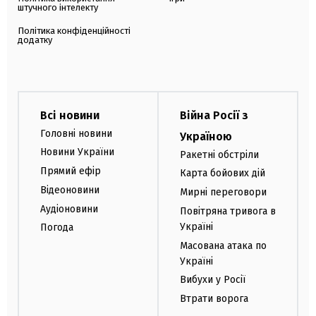
штучного інтелекту
Політика конфіденційності
додатку
Всі новини
Війна Росії з
Головні новини
Україною
Новини України
Ракетні обстріли
Прямий ефір
Карта бойових дій
Відеоновини
Мирні переговори
Аудіоновини
Повітряна тривога в
Україні
Погода
Масована атака по
Україні
Вибухи у Росії
Втрати ворога