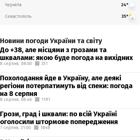
Чернігів
24°
Севастополь
35°
Новини погоди України та світу
До +38, але місцями з грозами та
шквалами: якою буде погода на вихідних
8 серпня,
08:00
351
Похолодання йде в Україну, але деякі
регіони потерпатимуть від спеки: погода
на 8 серпня
8 серпня,
06:46
1191
Грози, град і шквали: по всій Україні
оголосили штормове попередження
7 серпня,
21:00
1848