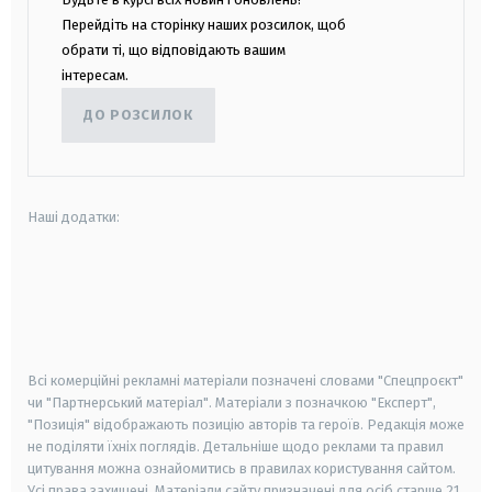
Перейдіть на сторінку наших розсилок, щоб
обрати ті, що відповідають вашим
інтересам.
ДО РОЗСИЛОК
Наші додатки:
android
apple
smart tv
samsung smart tv
Всі комерційні рекламні матеріали позначені словами "Спецпроєкт"
чи "Партнерський матеріал". Матеріали з позначкою "Експерт",
"Позиція" відображають позицію авторів та героїв. Редакція може
не поділяти їхніх поглядів. Детальніше щодо реклами та правил
цитування можна ознайомитись в правилах користування сайтом.
Усі права захищені.
Матеріали сайту призначені для осіб старше
21