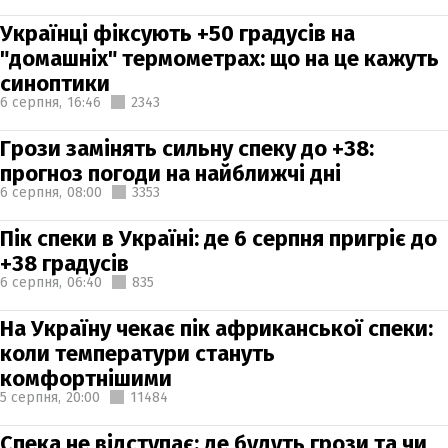
Українці фіксують +50 градусів на
"домашніх" термометрах: що на це кажуть
синоптики
6 серпня,
16:46
2343
Грози замінять сильну спеку до +38:
прогноз погоди на найближчі дні
6 серпня,
08:00
3353
Пік спеки в Україні: де 6 серпня пригріє до
+38 градусів
6 серпня,
06:40
835
На Україну чекає пік африканської спеки:
коли температури стануть
комфортнішими
5 серпня,
20:00
11484
Спека не відступає: де будуть грози та чи