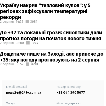
Україну накрив "тепловий купол": у 5
регіонах зафіксували температурні
рекорди
2 серпня,
14:52
3681
До +37 та локальні грози: синоптики дали
прогноз погоди на початок нового тижня
2 серпня,
08:00
1794
Дощитиме лише на Заході, але припече до
+35: яку погоду прогнозують на 2 серпня
2 серпня,
06:57
2698
E-mail редакції
Номер телефону:
news24@24tv.com.ua
+38 044 390 5077
Ми тут:
Ми в соцмережах: