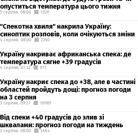
опуститься температура цього тижня
5 серпня,
08:00
1320
"Спекотна хвиля" накрила Україну:
синоптик розповів, коли очікуються зміни
4 серпня,
08:00
2350
Україну накриває африканська спека: де
температура сягне +39 градусів
4 серпня,
07:32
911
Україну накриє спека до +38, але в частині
областей пройдуть дощі: прогноз погоди
на 3 серпня
3 серпня,
09:27
10985
Від спеки +40 градусів до злив зі
шквалами: прогноз погоди на тиждень
3 серпня,
08:00
5464