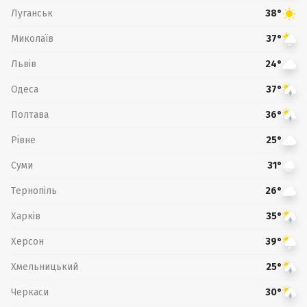
Луганськ
38°
Миколаїв
37°
Львів
24°
Одеса
37°
Полтава
36°
Рівне
25°
Суми
31°
Тернопіль
26°
Харків
35°
Херсон
39°
Хмельницький
25°
Черкаси
30°