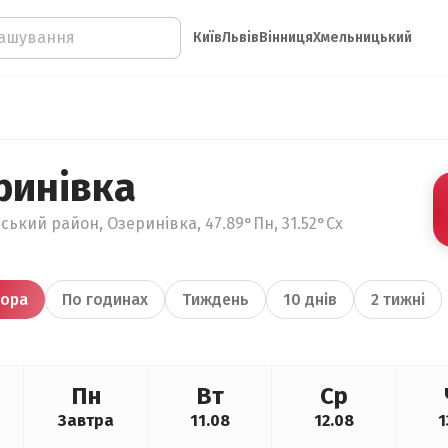
Київ
Львів
Вінниця
Хмельницький
ринівка
ський район, Озеринівка, 47.89°Пн, 31.52°Сх
ора
По годинах
Тиждень
10 днів
2 тижні
Пн
Вт
Ср
Завтра
11.08
12.08
1