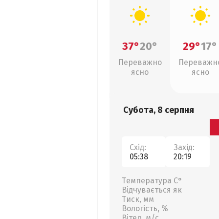
37°
20°
29°
17°
Переважно
Переважн
ясно
ясно
Субота, 8 серпня
Схід:
Захід:
05:38
20:19
Температура С°
Відчувається як
Тиск, мм
Вологість, %
Вітер, м/с