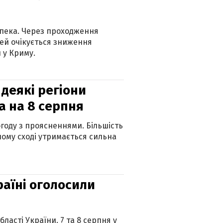
спека. Через проходження
ей очікується зниження
 у Криму.
 деякі регіони
а на 8 серпня
огоду з проясненнями. Більшість
ному сході утримається сильна
країні оголосили
ласті України. 7 та 8 серпня у