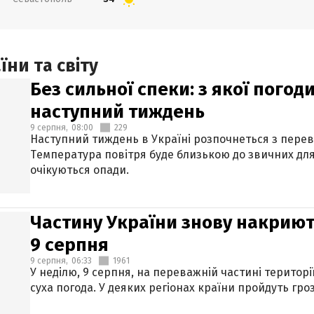
ни та світу
Без сильної спеки: з якої пого
наступний тиждень
9 серпня,
08:00
229
Наступний тиждень в Україні розпочнеться з перев
Температура повітря буде близькою до звичних для
очікуються опади.
Частину України знову накриют
9 серпня
9 серпня,
06:33
1961
У неділю, 9 серпня, на переважній частині територі
суха погода. У деяких регіонах країни пройдуть гро