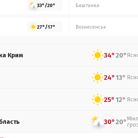
33°
/
20°
Баштанка
27°
/
17°
Вознесенськ
34°
20°
ка Крим
Ясн
24°
13°
Ясн
25°
12°
Ясн
Мін
30°
20°
бласть
гро