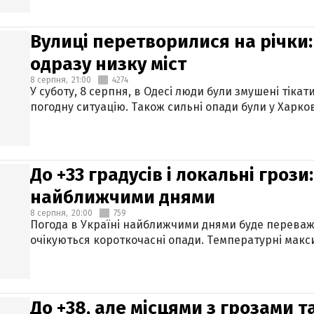
Вулиці перетворилися на річки
одразу низку міст
8 серпня,
21:00
4274
У суботу, 8 серпня, в Одесі люди були змушені тікат
погодну ситуацію. Також сильні опади були у Харкові
До +33 градусів і локальні гроз
найближчими днями
8 серпня,
20:00
759
Погода в Україні найближчими днями буде переваж
очікуються короткочасні опади. Температурні макси
До +38, але місцями з грозами 