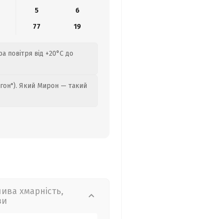
5
6
77
19
ра повітря від +20°C до
гон"). Який Мирон — такий
лива хмарність,
зи