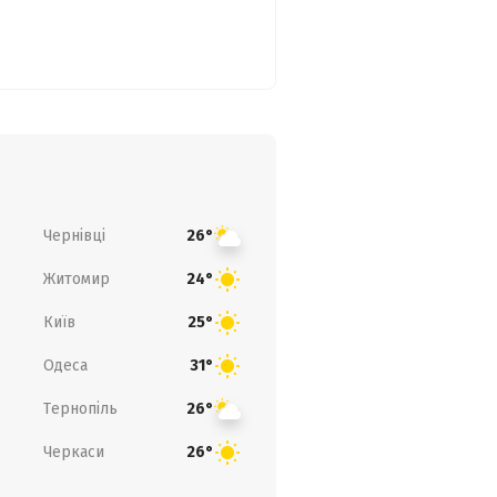
Чернівці
26°
Житомир
24°
Київ
25°
Одеса
31°
Тернопіль
26°
Черкаси
26°