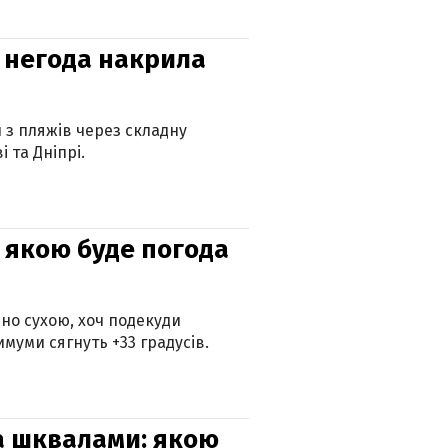
: негода накрила
и з пляжів через складну
 та Дніпрі.
и: якою буде погода
но сухою, хоч подекуди
муми сягнуть +33 градусів.
та шквалами: якою