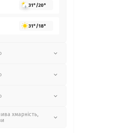
31°
/
20°
31°
/
18°
о
о
о
лива хмарність,
зи