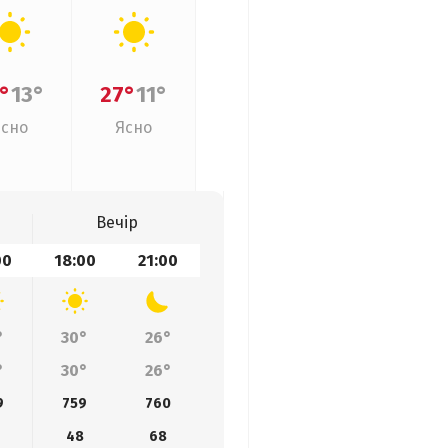
°
13°
27°
11°
Ясно
Ясно
Вечір
00
18:00
21:00
°
30°
26°
°
30°
26°
9
759
760
48
68