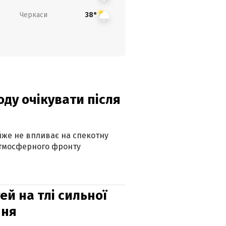
Черкаси
38°
оду очікувати після
айже не впливає на спекотну
атмосферного фронту
й на тлі сильної
пня