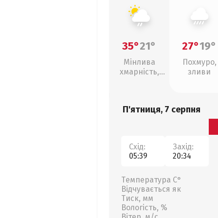
35°
21°
27°
19°
Мінлива
Похмуро,
хмарність,
зливи
слабкий дощ
П'ятниця, 7 серпня
Схід:
Захід:
05:39
20:34
Температура С°
Відчувається як
Тиск, мм
Вологість, %
Вітер, м/с