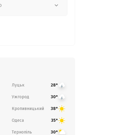
о
Луцьк
28°
Ужгород
30°
Кропивницький
38°
Одеса
35°
Тернопіль
30°