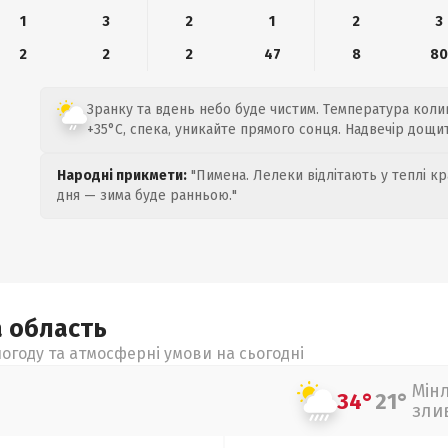
1
3
2
1
2
3
2
2
2
47
8
8
Зранку та вдень небо буде чистим. Температура коли
+35°C, спека, уникайте прямого сонця. Надвечір дощи
Народні прикмети:
"Пимена. Лелеки відлітають у теплі кр
дня — зима буде ранньою."
а
область
огоду та атмосферні умови на сьогодні
Мін
34°
21°
зли