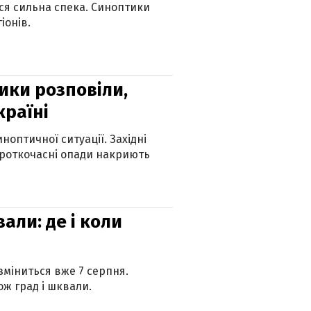
ься сильна спека. Синоптики
іонів.
ики розповіли,
країні
оптичної ситуації. Західні
ороткочасні опади накриють
вали: де і коли
 зміниться вже 7 серпня.
ж град і шквали.