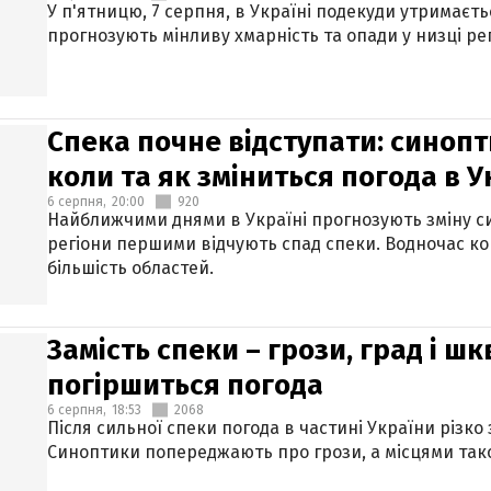
У п'ятницю, 7 серпня, в Україні подекуди утримаєт
прогнозують мінливу хмарність та опади у низці рег
Спека почне відступати: синопт
коли та як зміниться погода в У
6 серпня,
20:00
920
Найближчими днями в Україні прогнозують зміну син
регіони першими відчують спад спеки. Водночас к
більшість областей.
Замість спеки – грози, град і шк
погіршиться погода
6 серпня,
18:53
2068
Після сильної спеки погода в частині України різко
Синоптики попереджають про грози, а місцями тако