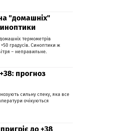
 на "домашніх"
синоптики
 домашніх термометрів
 +50 градусів. Синоптики ж
ітря – неправильне.
+38: прогноз
гнозують сильну спеку, яка все
мператури очікуються
 пригріє до +38