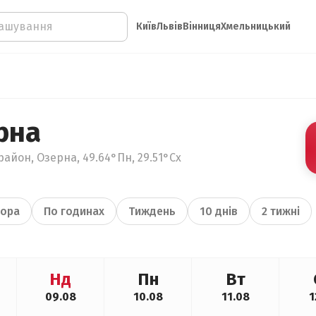
Київ
Львів
Вінниця
Хмельницький
рна
район, Озерна, 49.64°Пн, 29.51°Сх
ора
По годинах
Тиждень
10 днів
2 тижні
Нд
Пн
Вт
09.08
10.08
11.08
1