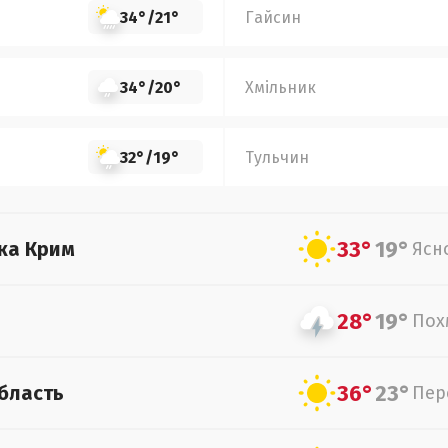
34°
/
21°
Гайсин
34°
/
20°
Хмільник
32°
/
19°
Тульчин
33°
19°
ка Крим
Ясн
28°
19°
Пох
36°
23°
бласть
Пер