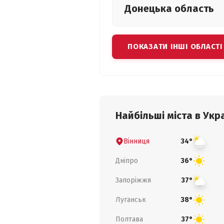
Донецька
область
ПОКАЗАТИ ІНШІ ОБЛАСТІ
Найбільші міста в Укра
Вінниця
34°
Дніпро
36°
Запоріжжя
37°
Луганськ
38°
Полтава
37°