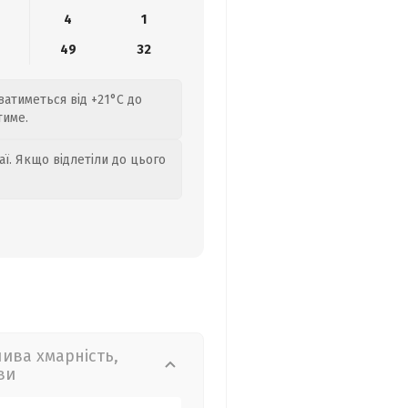
4
1
0
49
32
ватиметься від +21°C до
тиме.
аї. Якщо відлетіли до цього
лива хмарність,
ви