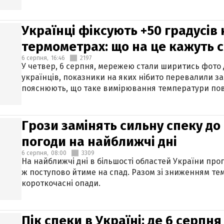
Українці фіксують +50 градусів
термометрах: що на це кажуть 
6 серпня,
16:46
2197
У четвер, 6 серпня, мережею стали ширитись фото
українців, показники на яких нібито перевалили за
пояснюють, що таке вимірювання температури пов
Грози замінять сильну спеку до 
погоди на найближчі дні
6 серпня,
08:00
3309
На найближчі дні в більшості областей України про
ж поступово йтиме на спад. Разом зі зниженням те
короткочасні опади.
Пік спеки в Україні: де 6 серпня