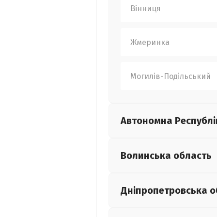
Вінниця
Жмеринка
Могилів-Подільський
Автономна Республі
Волинська
область
Дніпропетровська
о