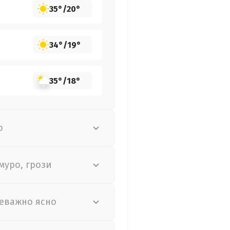
35°
/
20°
34°
/
19°
35°
/
18°
о
муро, грози
еважно ясно