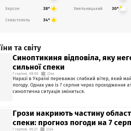
Херсон
Хмельницький
38°
30°
Севастополь
34°
ни та світу
Синоптикиня відповіла, яку нег
сильної спеки
7 серпня,
08:00
2244
Наразі в Україні переважає слабкий вітер, який м
погоду. Однак уже із 7 серпня через проходження 
синоптична ситуація зміниться.
Грози накриють частину областе
спеки: прогноз погоди на 7 сер
7 серпня,
06:21
2324