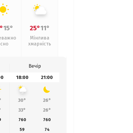
°
15°
25°
11°
еважно
Мінлива
ясно
хмарність
Вечір
00
18:00
21:00
°
30°
26°
°
33°
26°
9
760
760
59
74