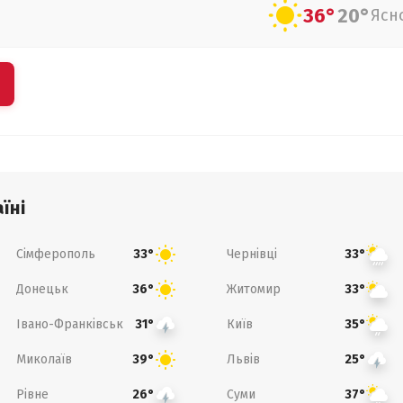
36°
20°
Ясн
їні
Сімферополь
Чернівці
33°
33°
Донецьк
Житомир
36°
33°
Івано-Франківськ
Київ
31°
35°
Миколаїв
Львів
39°
25°
Рівне
Суми
26°
37°