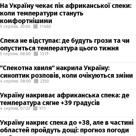
На Україну чекає пік африканської спеки:
коли температури стануть
комфортнішими
5 серпня,
20:00
11480
Спека не відступає: де будуть грози та чи
опуститься температура цього тижня
5 серпня,
08:00
1319
"Спекотна хвиля" накрила Україну:
синоптик розповів, коли очікуються зміни
4 серпня,
08:00
2350
Україну накриває африканська спека: де
температура сягне +39 градусів
4 серпня,
07:32
911
Україну накриє спека до +38, але в частині
областей пройдуть дощі: прогноз погоди