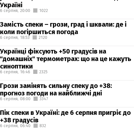
Україні
6 серпня,
20:00
1022
Замість спеки – грози, град і шквали: де і
коли погіршиться погода
6 серпня,
18:53
2120
Українці фіксують +50 градусів на
"домашніх" термометрах: що на це кажуть
синоптики
6 серпня,
16:46
2325
Грози замінять сильну спеку до +38:
прогноз погоди на найближчі дні
6 серпня,
08:00
3347
Пік спеки в Україні: де 6 серпня пригріє до
+38 градусів
6 серпня,
06:40
832