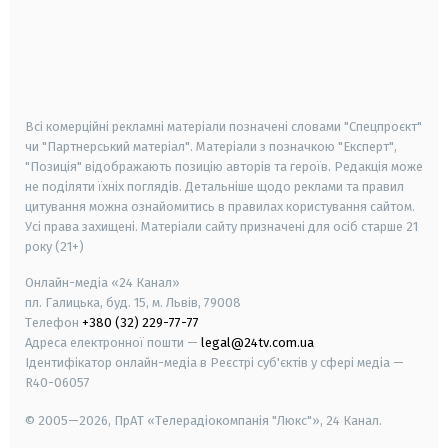
android
apple
smart tv
samsung smart tv
Всі комерційні рекламні матеріали позначені словами "Спецпроєкт"
чи "Партнерський матеріал". Матеріали з позначкою "Експерт",
"Позиція" відображають позицію авторів та героїв. Редакція може
не поділяти їхніх поглядів. Детальніше щодо реклами та правил
цитування можна ознайомитись в правилах користування сайтом.
Усі права захищені.
Матеріали сайту призначені для осіб старше
21
року (21+)
Онлайн-медіа «24 Канал»
пл. Галицька, буд. 15, м. Львів, 79008
Телефон
+380 (32) 229-77-77
Адреса електронної пошти —
legal@24tv.com.ua
Ідентифікатор онлайн-медіа в Реєстрі суб'єктів у сфері медіа —
R40-06057
© 2005—2026,
ПрАТ «Телерадіокомпанія "Люкс"», 24 Канал.