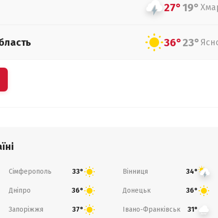
27°
19°
Хма
36°
23°
бласть
Ясн
їні
Сімферополь
Вінниця
33°
34°
Дніпро
Донецьк
36°
36°
Запоріжжя
Івано-Франківськ
37°
31°