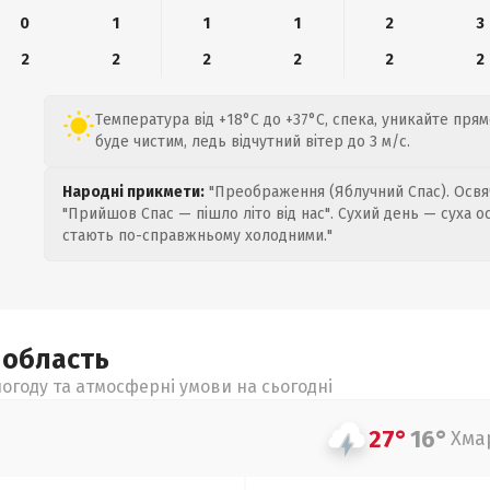
0
1
1
1
2
3
2
2
2
2
2
2
Температура від +18°C до +37°C, спека, уникайте пря
буде чистим, ледь відчутний вітер до 3 м/с.
Народні прикмети:
"Преображення (Яблучний Спас). Освяч
"Прийшов Спас — пішло літо від нас". Сухий день — суха о
стають по-справжньому холодними."
а
область
огоду та атмосферні умови на сьогодні
27°
16°
Хма