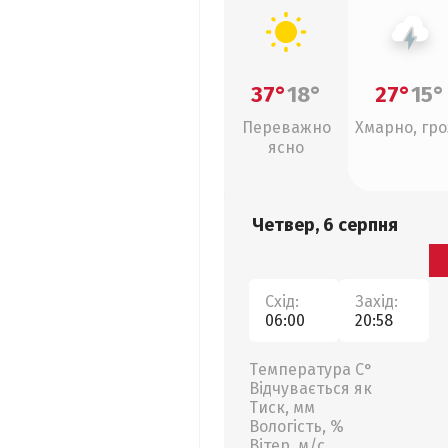
37°
18°
27°
15°
Переважно
Хмарно, гро
ясно
Четвер, 6 серпня
Схід:
Захід:
06:00
20:58
Температура С°
Відчувається як
Тиск, мм
Вологість, %
Вітер, м/с