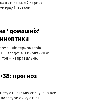
 зміниться вже 7 серпня.
ж град і шквали.
 на "домашніх"
синоптики
 домашніх термометрів
 +50 градусів. Синоптики ж
ітря – неправильне.
+38: прогноз
гнозують сильну спеку, яка все
мператури очікуються