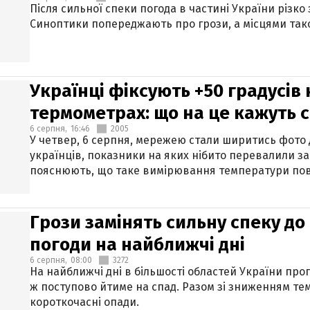
Після сильної спеки погода в частині України різко
Синоптики попереджають про грози, а місцями тако
Українці фіксують +50 градусів
термометрах: що на це кажуть 
6 серпня,
16:46
2005
У четвер, 6 серпня, мережею стали ширитись фото
українців, показники на яких нібито перевалили за
пояснюють, що таке вимірювання температури пов
Грози замінять сильну спеку до 
погоди на найближчі дні
6 серпня,
08:00
3272
На найближчі дні в більшості областей України про
ж поступово йтиме на спад. Разом зі зниженням те
короткочасні опади.