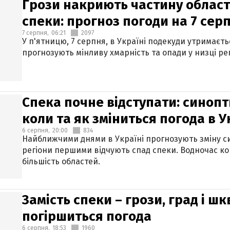
Грози накриють частину областе
спеки: прогноз погоди на 7 сер
7 серпня,
06:21
2097
У п'ятницю, 7 серпня, в Україні подекуди утримаєт
прогнозують мінливу хмарність та опади у низці рег
Спека почне відступати: синопт
коли та як зміниться погода в У
6 серпня,
20:00
834
Найближчими днями в Україні прогнозують зміну син
регіони першими відчують спад спеки. Водночас к
більшість областей.
Замість спеки – грози, град і шк
погіршиться погода
6 серпня,
18:53
1960