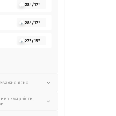
28°
/
17°
28°
/
17°
27°
/
15°
еважно ясно
лива хмарність,
зи