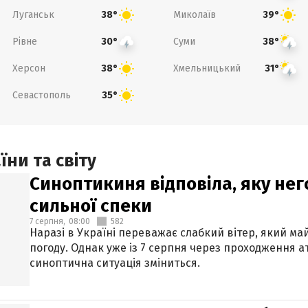
Луганськ
Миколаїв
38°
39°
Рівне
Суми
30°
38°
Херсон
Хмельницький
38°
31°
Севастополь
35°
ни та світу
Синоптикиня відповіла, яку нег
сильної спеки
7 серпня,
08:00
582
Наразі в Україні переважає слабкий вітер, який м
погоду. Однак уже із 7 серпня через проходження 
синоптична ситуація зміниться.