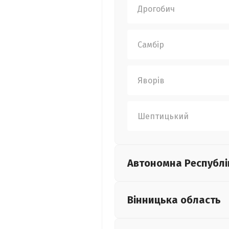
Дрогобич
Самбір
Яворів
Шептицький
Автономна Республі
Вінницька
область