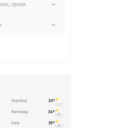
рно, грози
о
Чернівці
33°
Житомир
34°
Київ
35°