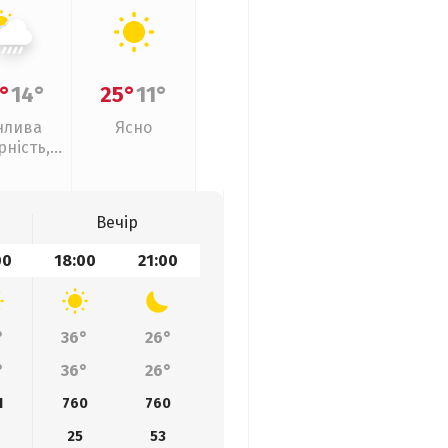
°
14°
25°
11°
нлива
Ясно
рність,
ливи
Вечір
00
18:00
21:00
°
36°
26°
°
36°
26°
1
760
760
25
53