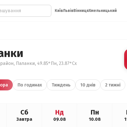
Київ
Львів
Вінниця
Хмельницький
анки
район, Паланки, 49.85°Пн, 23.87°Сх
ора
По годинах
Тиждень
10 днів
2 тижні
Сб
Нд
Пн
Завтра
09.08
10.08
1