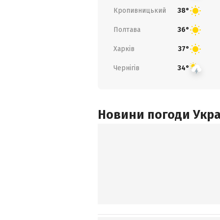
Кропивницький
38°
Полтава
36°
Харків
37°
Чернігів
34°
Новини погоди Украї