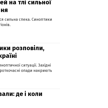
й на тлі сильної
пня
ься сильна спека. Синоптики
іонів.
ики розповіли,
країні
оптичної ситуації. Західні
ороткочасні опади накриють
вали: де і коли