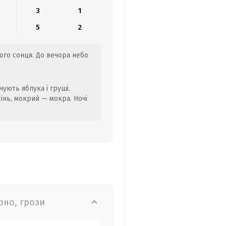
3
1
5
2
мого сонця. До вечора небо
ують яблука і груші.
сінь, мокрий — мокра. Ночі
рно, грози