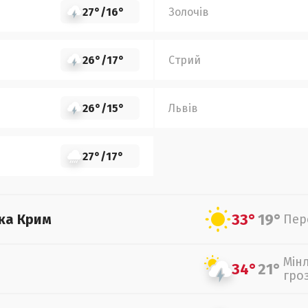
27°
/
16°
Золочів
26°
/
17°
Стрий
26°
/
15°
Львів
27°
/
17°
33°
19°
ка Крим
Пер
Мін
34°
21°
гро