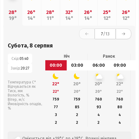
28°
26°
28°
32°
26°
25°
26°
19°
14°
11°
14°
14°
12°
12°
7
/13
Субота, 8 серпня
Ніч
Ранок
Схід:
05:40
00:00
03:00
06:00
09:00
1
Захід:
20:27
Температура С°
22°
20°
20°
22°
Відчувається як
Тиск, мм
22°
20°
20°
22°
Вологість, %
759
759
760
760
Вітер, м/с
Ймовірність опадів,
77
85
93
80
%
3
2
4
4
2
2
2
4
Очікується від +19°C до +28°C. Вранці мінлива