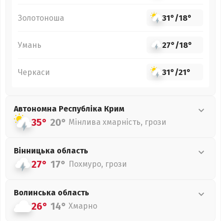
Золотоноша
31°
/
18°
Умань
27°
/
18°
Черкаси
31°
/
21°
Автономна Республіка Крим
35°
20°
Мінлива хмарність, грози
Вінницька
область
27°
17°
Похмуро, грози
Волинська
область
26°
14°
Хмарно