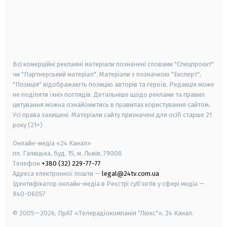
android
apple
smart tv
samsung smart tv
Всі комерційні рекламні матеріали позначені словами "Спецпроєкт"
чи "Партнерський матеріал". Матеріали з позначкою "Експерт",
"Позиція" відображають позицію авторів та героїв. Редакція може
не поділяти їхніх поглядів. Детальніше щодо реклами та правил
цитування можна ознайомитись в правилах користування сайтом.
Усі права захищені.
Матеріали сайту призначені для осіб старше
21
року (21+)
Онлайн-медіа «24 Канал»
пл. Галицька, буд. 15, м. Львів, 79008
Телефон
+380 (32) 229-77-77
Адреса електронної пошти —
legal@24tv.com.ua
Ідентифікатор онлайн-медіа в Реєстрі суб'єктів у сфері медіа —
R40-06057
© 2005—2026,
ПрАТ «Телерадіокомпанія "Люкс"», 24 Канал.