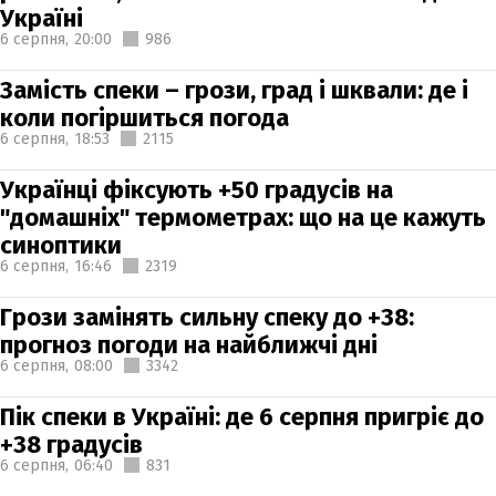
Україні
6 серпня,
20:00
986
Замість спеки – грози, град і шквали: де і
коли погіршиться погода
6 серпня,
18:53
2115
Українці фіксують +50 градусів на
"домашніх" термометрах: що на це кажуть
синоптики
6 серпня,
16:46
2319
Грози замінять сильну спеку до +38:
прогноз погоди на найближчі дні
6 серпня,
08:00
3342
Пік спеки в Україні: де 6 серпня пригріє до
+38 градусів
6 серпня,
06:40
831