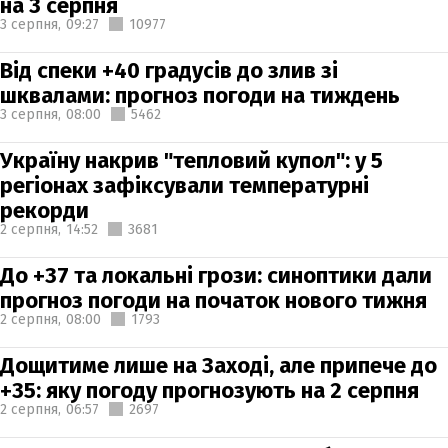
на 3 серпня
3 серпня,
09:27
10977
Від спеки +40 градусів до злив зі
шквалами: прогноз погоди на тиждень
3 серпня,
08:00
5462
Україну накрив "тепловий купол": у 5
регіонах зафіксували температурні
рекорди
2 серпня,
14:52
3681
До +37 та локальні грози: синоптики дали
прогноз погоди на початок нового тижня
2 серпня,
08:00
1793
Дощитиме лише на Заході, але припече до
+35: яку погоду прогнозують на 2 серпня
2 серпня,
06:57
2697