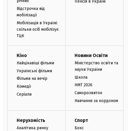
річних
Пенсія в Україні
Відстрочка від
мобілізації
Мобілізація в Україні:
скільки осіб мобілізує
ТЦК
Кіно
Новини Освіти
Найцікавіші фільми
Міністерство освіти та
науки України
Українські фільми
Школа
Фільми на вечір
НМТ 2026
Комедії
Саморозвиток
Серіали
Навчання за кордоном
Нерухомість
Спорт
Аналітика ринку
Бокс