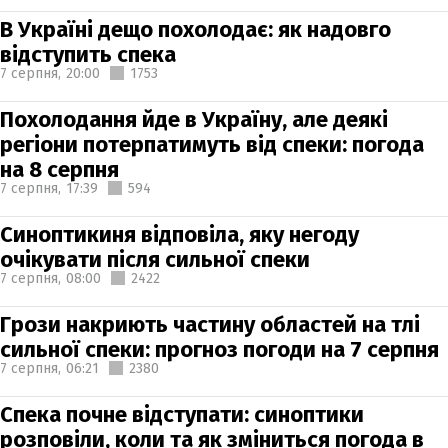
В Україні дещо похолодає: як надовго
відступить спека
7 серпня,
20:00
1753
Похолодання йде в Україну, але деякі
регіони потерпатимуть від спеки: погода
на 8 серпня
7 серпня,
17:39
594
Синоптикиня відповіла, яку негоду
очікувати після сильної спеки
7 серпня,
08:00
2422
Грози накриють частину областей на тлі
сильної спеки: прогноз погоди на 7 серпня
7 серпня,
06:21
2380
Спека почне відступати: синоптики
розповіли, коли та як зміниться погода в