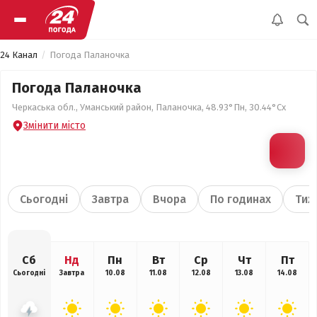
24 Канал
Погода Паланочка
Погода Паланочка
Черкаська обл., Уманський район, Паланочка, 48.93°Пн, 30.44°Сх
Змінити місто
Сьогодні
Завтра
Вчора
По годинах
Тиж
Сб
Нд
Пн
Вт
Ср
Чт
Пт
Сьогодні
Завтра
10.08
11.08
12.08
13.08
14.08