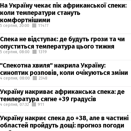
На Україну чекає пік африканської спеки:
коли температури стануть
комфортнішими
5 серпня,
20:00
11477
Спека не відступає: де будуть грози та чи
опуститься температура цього тижня
5 серпня,
08:00
1319
"Спекотна хвиля" накрила Україну:
синоптик розповів, коли очікуються зміни
4 серпня,
08:00
2348
Україну накриває африканська спека: де
температура сягне +39 градусів
4 серпня,
07:32
911
Україну накриє спека до +38, але в частині
областей пройдуть дощі: прогноз погоди