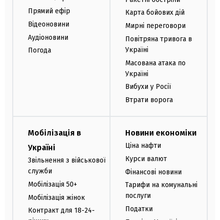
Прямий ефір
Карта бойових дій
Відеоновини
Мирні переговори
Аудіоновини
Повітряна тривога в
Україні
Погода
Масована атака по
Україні
Вибухи у Росії
Втрати ворога
Мобілізація в
Новини економіки
Ціна нафти
Україні
Курси валют
Звільнення з військової
служби
Фінансові новини
Мобілізація 50+
Тарифи на комунальні
послуги
Мобілізація жінок
Податки
Контракт для 18-24-