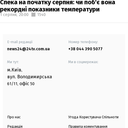
Спека на початку серпня: чи поб'є вона
рекордні показники температури
1 серпня,
20:00
1540
E-mail редакції
Номер телефону:
news24@24tv.com.ua
+38 044 390 5077
Ми тут:
Ми в соцмережах:
м.Київ
,
вул. Володимирська
офіс
61/11,
50
Про нас
Угода Користувача Спільноти
Редакція
Правила коментування