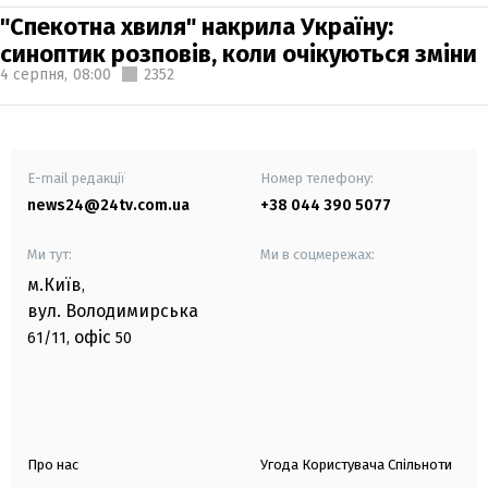
"Спекотна хвиля" накрила Україну:
синоптик розповів, коли очікуються зміни
4 серпня,
08:00
2352
E-mail редакції
Номер телефону:
news24@24tv.com.ua
+38 044 390 5077
Ми тут:
Ми в соцмережах:
м.Київ
,
вул. Володимирська
офіс
61/11,
50
Про нас
Угода Користувача Спільноти