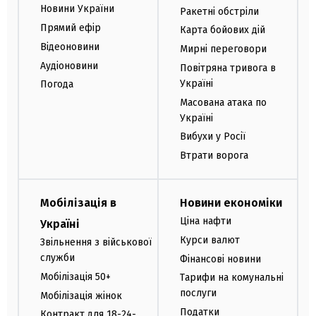
Новини України
Ракетні обстріли
Прямий ефір
Карта бойових дій
Відеоновини
Мирні переговори
Аудіоновини
Повітряна тривога в
Україні
Погода
Масована атака по
Україні
Вибухи у Росії
Втрати ворога
Мобілізація в
Новини економіки
Ціна нафти
Україні
Курси валют
Звільнення з військової
служби
Фінансові новини
Мобілізація 50+
Тарифи на комунальні
послуги
Мобілізація жінок
Податки
Контракт для 18-24-