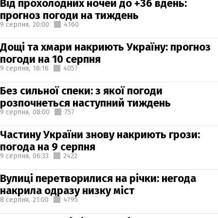
Від прохолодних ночей до +36 вдень:
прогноз погоди на тиждень
9 серпня,
20:00
4160
Дощі та хмари накриють Україну: прогноз
погоди на 10 серпня
9 серпня,
18:16
4057
Без сильної спеки: з якої погоди
розпочнеться наступний тиждень
9 серпня,
08:00
757
Частину України знову накриють грози:
погода на 9 серпня
9 серпня,
06:33
2422
Вулиці перетворилися на річки: негода
накрила одразу низку міст
8 серпня,
21:00
4795