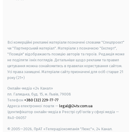
android
apple
smart tv
samsung smart tv
Всі комерційні рекламні матеріали позначені словами "Спецпроєкт"
чи "Партнерський матеріал". Матеріали з позначкою "Експерт",
"Позиція" відображають позицію авторів та героїв. Редакція може
не поділяти їхніх поглядів. Детальніше щодо реклами та правил
цитування можна ознайомитись в правилах користування сайтом.
Усі права захищені.
Матеріали сайту призначені для осіб старше
21
року (21+)
Онлайн-медіа «24 Канал»
пл. Галицька, буд. 15, м. Львів, 79008
Телефон
+380 (32) 229-77-77
Адреса електронної пошти —
legal@24tv.com.ua
Ідентифікатор онлайн-медіа в Реєстрі суб'єктів у сфері медіа —
R40-06057
© 2005—2026,
ПрАТ «Телерадіокомпанія "Люкс"», 24 Канал.