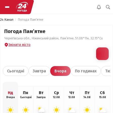
24 Канал
Погода Пам’ятне
Погода Пам’ятне
Чернігівська обл., Ніжинський район, Пам’ятне, 51.08°Пн, 32.15°Сх
Змінити місто
Сьогодні
Завтра
Вчора
По годинах
Тиж
Нд
Пн
Вт
Ср
Чт
Пт
Сб
Вчора
Сьогодні
Завтра
12.08
13.08
14.08
15.08