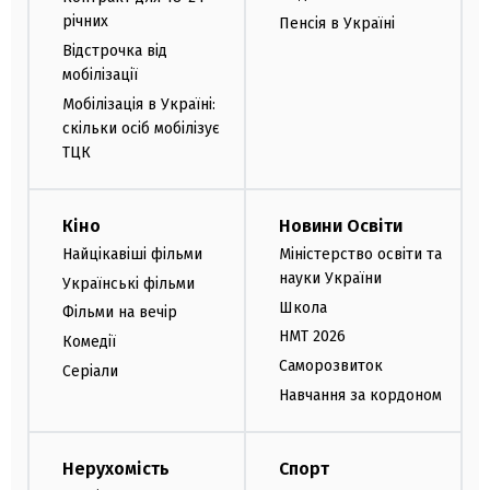
річних
Пенсія в Україні
Відстрочка від
мобілізації
Мобілізація в Україні:
скільки осіб мобілізує
ТЦК
Кіно
Новини Освіти
Найцікавіші фільми
Міністерство освіти та
науки України
Українські фільми
Школа
Фільми на вечір
НМТ 2026
Комедії
Саморозвиток
Серіали
Навчання за кордоном
Нерухомість
Спорт