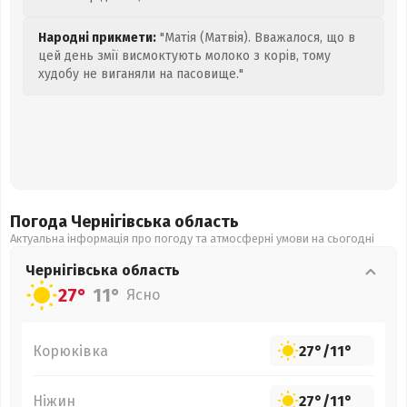
Народні прикмети:
"Матія (Матвія). Вважалося, що в
цей день змії висмоктують молоко з корів, тому
худобу не виганяли на пасовище."
Погода Чернігівська
область
Актуальна інформація про погоду та атмосферні умови на сьогодні
Чернігівська
область
27°
11°
Ясно
Корюківка
27°
/
11°
Ніжин
27°
/
11°