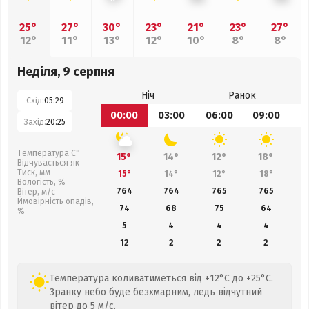
25°
27°
30°
23°
21°
23°
27°
12°
11°
13°
12°
10°
8°
8°
Неділя, 9 серпня
Ніч
Ранок
Схід:
05:29
00:00
03:00
06:00
09:00
1
Захід:
20:25
Температура С°
15°
14°
12°
18°
Відчувається як
Тиск, мм
15°
14°
12°
18°
Вологість, %
764
764
765
765
Вітер, м/с
Ймовірність опадів,
74
68
75
64
%
5
4
4
4
12
2
2
2
Температура коливатиметься від +12°C до +25°C.
Зранку небо буде безхмарним, ледь відчутний
вітер до 5 м/с.