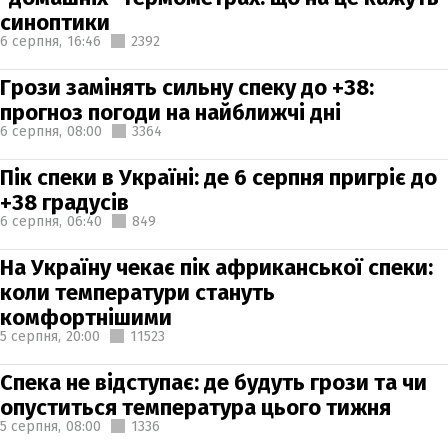
синоптики
6 серпня,
16:46
2392
Грози замінять сильну спеку до +38:
прогноз погоди на найближчі дні
6 серпня,
08:00
3364
Пік спеки в Україні: де 6 серпня пригріє до
+38 градусів
6 серпня,
06:40
849
На Україну чекає пік африканської спеки:
коли температури стануть
комфортнішими
5 серпня,
20:00
11523
Спека не відступає: де будуть грози та чи
опуститься температура цього тижня
5 серпня,
08:00
1336