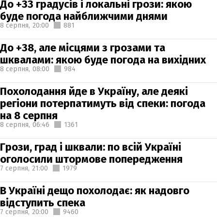
До +33 градусів і локальні грози: якою
буде погода найближчими днями
8 серпня,
20:00
881
До +38, але місцями з грозами та
шквалами: якою буде погода на вихідних
8 серпня,
08:00
984
Похолодання йде в Україну, але деякі
регіони потерпатимуть від спеки: погода
на 8 серпня
8 серпня,
06:46
1361
Грози, град і шквали: по всій Україні
оголосили штормове попередження
7 серпня,
21:00
1979
В Україні дещо похолодає: як надовго
відступить спека
7 серпня,
20:00
9460