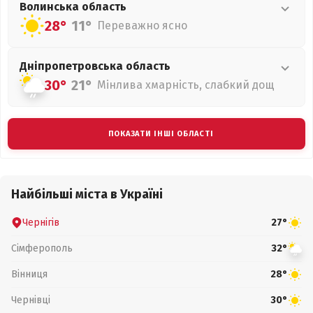
Волинська
область
28°
11°
Переважно ясно
Дніпропетровська
область
30°
21°
Мінлива хмарність, слабкий дощ
ПОКАЗАТИ ІНШІ ОБЛАСТІ
Найбільші міста в Україні
Чернігів
27°
Сімферополь
32°
Вінниця
28°
Чернівці
30°