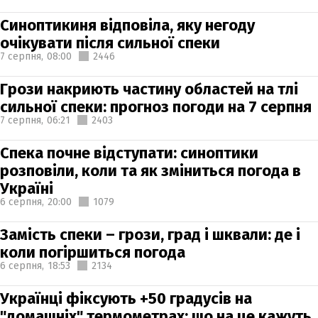
Синоптикиня відповіла, яку негоду
очікувати після сильної спеки
7 серпня,
08:00
2446
Грози накриють частину областей на тлі
сильної спеки: прогноз погоди на 7 серпня
7 серпня,
06:21
2403
Спека почне відступати: синоптики
розповіли, коли та як зміниться погода в
Україні
6 серпня,
20:00
1079
Замість спеки – грози, град і шквали: де і
коли погіршиться погода
6 серпня,
18:53
2134
Українці фіксують +50 градусів на
"домашніх" термометрах: що на це кажуть