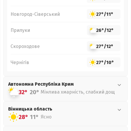
Новгород-Сіверський
27°
/
11°
Прилуки
26°
/
12°
Скороходове
27°
/
12°
Чернігів
27°
/
10°
Автономна Республіка Крим
32°
20°
Мінлива хмарність, слабкий дощ
Вінницька
область
28°
11°
Ясно