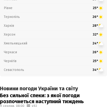
Рівне
25°
Тернопіль
26°
Харків
28°
Херсон
32°
Хмельницький
24°
Черкаси
26°
Чернігів
25°
Севастополь
34°
Новини погоди України та світу
Без сильної спеки: з якої погоди
розпочнеться наступний тиждень
9 серпня,
08:00
492