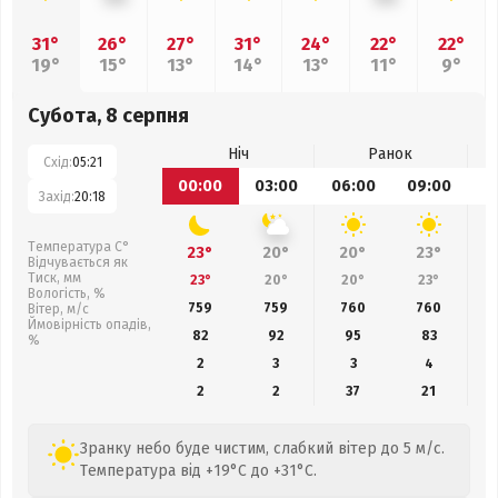
31°
26°
27°
31°
24°
22°
22°
19°
15°
13°
14°
13°
11°
9°
Субота, 8 серпня
Ніч
Ранок
Схід:
05:21
00:00
03:00
06:00
09:00
1
Захід:
20:18
Температура С°
23°
20°
20°
23°
Відчувається як
Тиск, мм
23°
20°
20°
23°
Вологість, %
759
759
760
760
Вітер, м/с
Ймовірність опадів,
82
92
95
83
%
2
3
3
4
2
2
37
21
Зранку небо буде чистим, слабкий вітер до 5 м/с.
Температура від +19°C до +31°C.