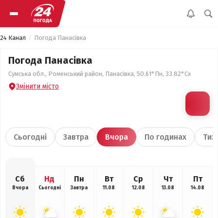
24 Канал
Погода Панасівка
Погода Панасівка
Сумська обл., Роменський район, Панасівка, 50.61°Пн, 33.82°Сх
Змінити місто
Сьогодні
Завтра
Вчора
По годинах
Тиж
Сб
Нд
Пн
Вт
Ср
Чт
Пт
Вчора
Сьогодні
Завтра
11.08
12.08
13.08
14.08