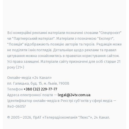
android
apple
smart tv
samsung smart tv
Всі комерційні рекламні матеріали позначені словами "Спецпроєкт"
чи "Партнерський матеріал". Матеріали з позначкою "Експерт",
"Позиція" відображають позицію авторів та героїв. Редакція може
не поділяти їхніх поглядів. Детальніше щодо реклами та правил
цитування можна ознайомитись в правилах користування сайтом.
Усі права захищені.
Матеріали сайту призначені для осіб старше
21
року (21+)
Онлайн-медіа «24 Канал»
пл. Галицька, буд. 15, м. Львів, 79008
Телефон
+380 (32) 229-77-77
Адреса електронної пошти —
legal@24tv.com.ua
Ідентифікатор онлайн-медіа в Реєстрі суб'єктів у сфері медіа —
R40-06057
© 2005—2026,
ПрАТ «Телерадіокомпанія "Люкс"», 24 Канал.