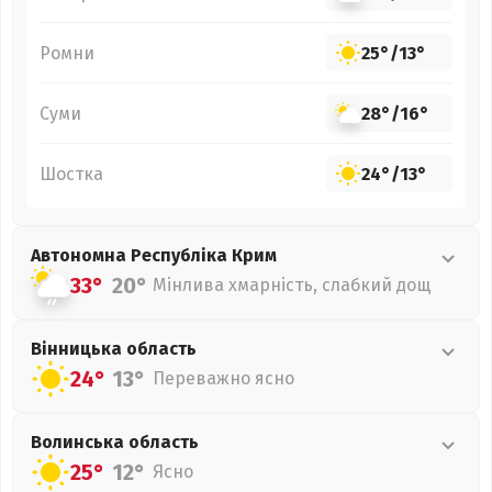
Ромни
25°
/
13°
Суми
28°
/
16°
Шостка
24°
/
13°
Автономна Республіка Крим
33°
20°
Мінлива хмарність, слабкий дощ
Вінницька
область
24°
13°
Переважно ясно
Волинська
область
25°
12°
Ясно