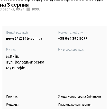
на 3 серпня
3 серпня,
09:27
10997
E-mail редакції
Номер телефону:
news24@24tv.com.ua
+38 044 390 5077
Ми тут:
Ми в соцмережах:
м.Київ
,
вул. Володимирська
офіс
61/11,
50
Про нас
Угода Користувача Спільноти
Редакція
Правила коментування