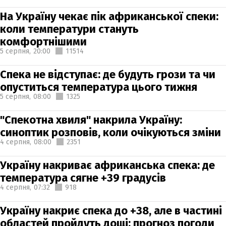
На Україну чекає пік африканської спеки:
коли температури стануть
комфортнішими
5 серпня,
20:00
11514
Спека не відступає: де будуть грози та чи
опуститься температура цього тижня
5 серпня,
08:00
1325
"Спекотна хвиля" накрила Україну:
синоптик розповів, коли очікуються зміни
4 серпня,
08:00
2351
Україну накриває африканська спека: де
температура сягне +39 градусів
4 серпня,
07:32
918
Україну накриє спека до +38, але в частині
областей пройдуть дощі: прогноз погоди