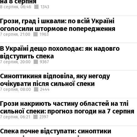
на 8 серпня
8 серпня,
06:46
1343
Грози, град і шквали: по всій Україні
оголосили штормове попередження
7 серпня,
21:00
1963
В Україні дещо похолодає: як надовго
відступить спека
7 серпня,
20:00
9367
Синоптикиня відповіла, яку негоду
очікувати після сильної спеки
7 серпня,
08:00
2444
Грози накриють частину областей на тлі
сильної спеки: прогноз погоди на 7 серпня
7 серпня,
06:21
2397
Спека почне відступати: синоптики