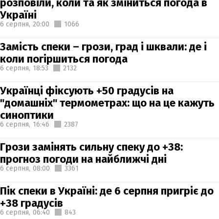
розповіли, коли та як зміниться погода в
Україні
6 серпня,
20:00
1066
Замість спеки – грози, град і шквали: де і
коли погіршиться погода
6 серпня,
18:53
2132
Українці фіксують +50 градусів на
"домашніх" термометрах: що на це кажуть
синоптики
6 серпня,
16:46
2387
Грози замінять сильну спеку до +38:
прогноз погоди на найближчі дні
6 серпня,
08:00
3361
Пік спеки в Україні: де 6 серпня пригріє до
+38 градусів
6 серпня,
06:40
843