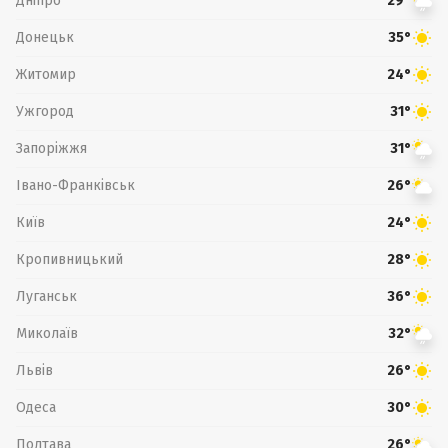
Дніпро
29°
Донецьк
35°
Житомир
24°
Ужгород
31°
Запоріжжя
31°
Івано-Франківськ
26°
Київ
24°
Кропивницький
28°
Луганськ
36°
Миколаїв
32°
Львів
26°
Одеса
30°
Полтава
26°