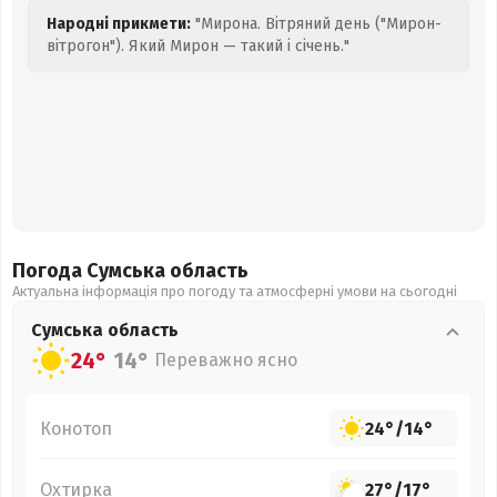
Народні прикмети:
"Мирона. Вітряний день ("Мирон-
вітрогон"). Який Мирон — такий і січень."
Погода Сумська
область
Актуальна інформація про погоду та атмосферні умови на сьогодні
Сумська
область
24°
14°
Переважно ясно
Конотоп
24°
/
14°
Охтирка
27°
/
17°