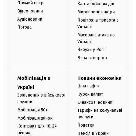
Прямий ефір
Карта бойових дій
Відеоновини
Мирні переговори
Аудіоновини
Повітряна тривога в
Україні
Погода
Масована атака по
Україні
Вибухи у Росії
Втрати ворога
Мобілізація в
Новини економіки
Ціна нафти
Україні
Курси валют
Звільнення з військової
служби
Фінансові новини
Мобілізація 50+
Тарифи на комунальні
послуги
Мобілізація жінок
Податки
Контракт для 18-24-
річних
Пенсія в Україні