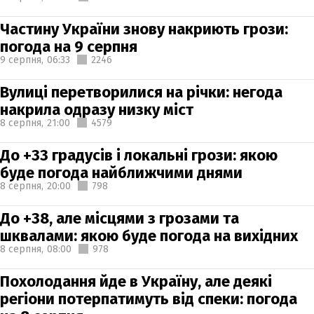
Частину України знову накриють грози:
погода на 9 серпня
9 серпня,
06:33
2246
Вулиці перетворилися на річки: негода
накрила одразу низку міст
8 серпня,
21:00
4579
До +33 градусів і локальні грози: якою
буде погода найближчими днями
8 серпня,
20:00
798
До +38, але місцями з грозами та
шквалами: якою буде погода на вихідних
8 серпня,
08:00
978
Похолодання йде в Україну, але деякі
регіони потерпатимуть від спеки: погода