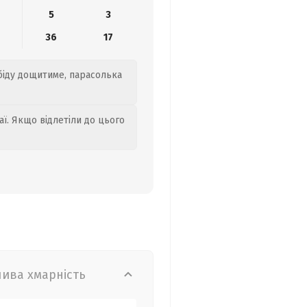
5
3
36
17
обіду дощитиме, парасолька
аї. Якщо відлетіли до цього
лива хмарність