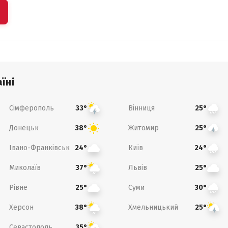
їні
Сімферополь
Вінниця
33°
25°
Донецьк
Житомир
38°
25°
Івано-Франківськ
Київ
24°
24°
Миколаїв
Львів
37°
25°
Рівне
Суми
25°
30°
Херсон
Хмельницький
38°
25°
Севастополь
35°