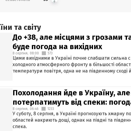
ни та світу
До +38, але місцями з грозами 
буде погода на вихідних
8 серпня,
08:00
573
Цими вихідними в Україні почне слабшати сильна 
холодного атмосферного фронту в більшості област
температури повітря, одна не на південному сході й
Похолодання йде в Україну, але
потерпатимуть від спеки: погод
8 серпня,
06:46
1233
У суботу, 8 серпня, в Україні прогнозують хмарну п
областей накриють дощі, однак на півдні та півден
спека.