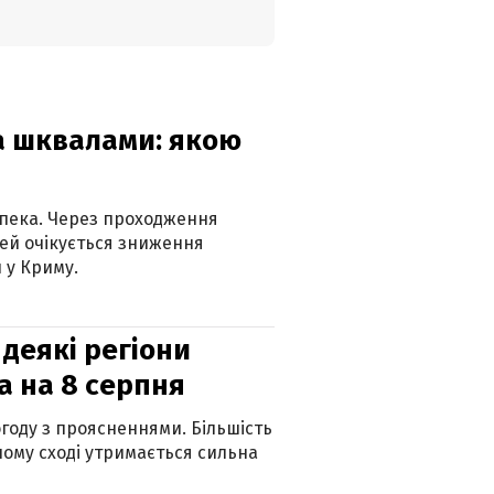
та шквалами: якою
спека. Через проходження
ей очікується зниження
 у Криму.
 деякі регіони
а на 8 серпня
огоду з проясненнями. Більшість
ному сході утримається сильна