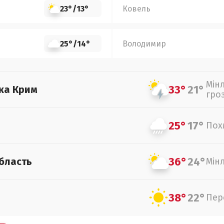
23°
/
13°
Ковель
25°
/
14°
Володимир
Мін
33°
21°
ка Крим
гро
25°
17°
Пох
36°
24°
бласть
Мін
38°
22°
Пер