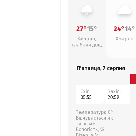
27°
15°
24°
14°
Хмарно,
Хмарно
слабкий дощ
П'ятниця, 7 серпня
Схід:
Захід:
05:55
20:59
Температура С°
Відчувається як
Тиск, мм
Вологість, %
Вітер, м/с