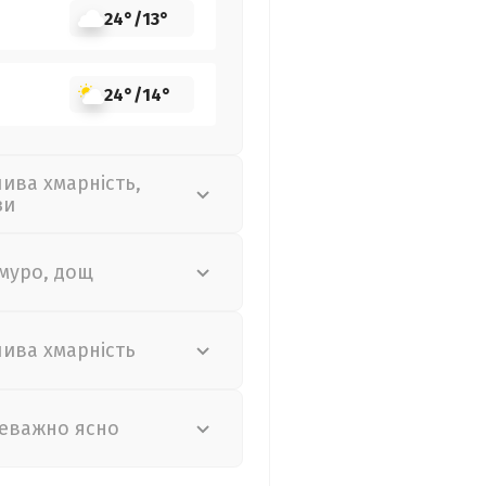
24°
/
13°
24°
/
14°
лива хмарність,
зи
муро, дощ
лива хмарність
еважно ясно