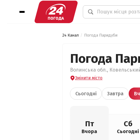
24 Канал
Погода Паридуби
Погода Пар
Волинська обл., Ковельський
Змінити місто
Сьогодні
Завтра
Вч
Пт
Сб
Вчора
Сьогодні