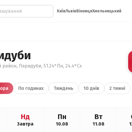
Київ
Львів
Вінниця
Хмельницький
идуби
 район, Паридуби, 51.24°Пн, 24.4°Сх
ора
По годинах
Тиждень
10 днів
2 тижні
Нд
Пн
Вт
Завтра
10.08
11.08
1