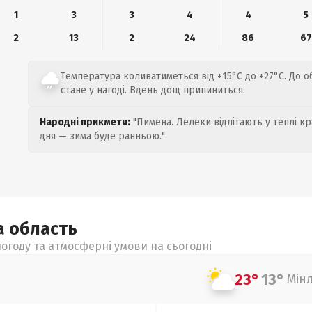
1
3
3
4
4
5
2
13
2
24
86
67
Температура коливатиметься від +15°C до +27°C. До 
стане у нагоді. Вдень дощ припиниться.
Народні прикмети:
"Пимена. Лелеки відлітають у теплі кр
дня — зима буде ранньою."
а
область
огоду та атмосферні умови на сьогодні
23°
13°
Мін