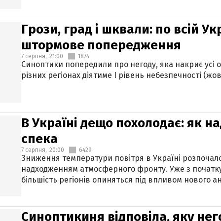
Грози, град і шквали: по всій У
штормове попередження
7 серпня,
21:00
1874
Синоптики попередили про негоду, яка накриє усі об
різних регіонах діятиме І рівень небезпечності (жов
В Україні дещо похолодає: як н
спека
7 серпня,
20:00
6429
Зниження температури повітря в Україні розпочалос
надходженням атмосферного фронту. Уже з початку
більшість регіонів опиняться під впливом нового а
Синоптикиня відповіла, яку нег