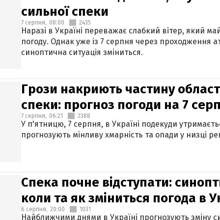
сильної спеки
7 серпня,
08:00
2435
Наразі в Україні переважає слабкий вітер, який м
погоду. Однак уже із 7 серпня через проходження 
синоптична ситуація зміниться.
Грози накриють частину областе
спеки: прогноз погоди на 7 сер
7 серпня,
06:21
2388
У п'ятницю, 7 серпня, в Україні подекуди утримаєт
прогнозують мінливу хмарність та опади у низці рег
Спека почне відступати: синопт
коли та як зміниться погода в У
6 серпня,
20:00
1031
Найближчими днями в Україні прогнозують зміну син