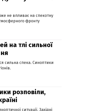
айже не впливає на спекотну
атмосферного фронту
й на тлі сильної
пня
ься сильна спека. Синоптики
іонів.
ики розповіли,
країні
оптичної ситуації. Західні