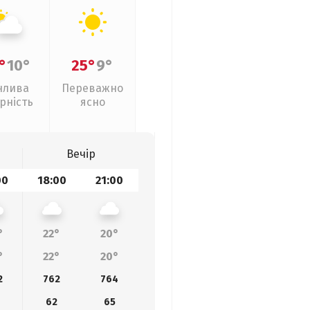
°
10°
25°
9°
нлива
Переважно
рність
ясно
Вечір
00
18:00
21:00
°
22°
20°
°
22°
20°
2
762
764
62
65