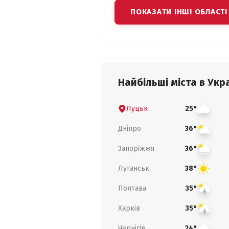
ПОКАЗАТИ ІНШІ ОБЛАСТІ
Найбільші міста в Укра
Луцьк
25°
Дніпро
36°
Запоріжжя
36°
Луганськ
38°
Полтава
35°
Харків
35°
Чернігів
24°