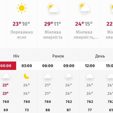
23°
10°
29°
11°
24°
15°
22
Переважно
Мінлива
Мінлива
Мі
ясно
хмарність
хмарність,
хма
слабкий дощ
Ніч
Ранок
День
00:00
03:00
06:00
09:00
12:00
15:
23°
24°
21°
24°
24°
24
23°
24°
21°
24°
24°
24
760
760
760
762
762
76
69
73
88
87
77
61